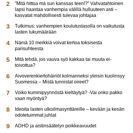
”Mitä hittoa mä sun kanssas teen!?” Vahvatahtoinen
lapsi haastaa vanhempia välillä hulluuteen asti –
kasvatat mahdollisesti tulevaa johtajaa
Tutkimus: vanhempien koulutustasolla on vaikutusta
lasten lukumäärään
Nämä 10 merkkiä voivat kertoa toksisesta
parisuhteesta
Mitä tehdä, jos vauva syö kakkaa tai muuta ei-
toivottua?
Aivoverenkiertohäiriöt kolmanneksi yleisin kuolinsyy
Suomessa – Mistä tunnistat oireet?
Voiko kummipyynnöstä kieltäytyä? -Vai onko pakko
vaan myöntyä?
Ideoita lasten ulkoilmasynttäreille – kevään ja kesän
odotetuimmat juhlat
ADHD ja aistinsäätelyn poikkeavuudet