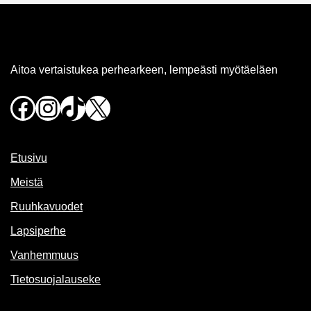
Aitoa vertaistukea perhearkeen, lempeästi myötäeläen
Facebook
Instagram
TikTok
X
Etusivu
Meistä
Ruuhkavuodet
Lapsiperhe
Vanhemmuus
Tietosuojalauseke