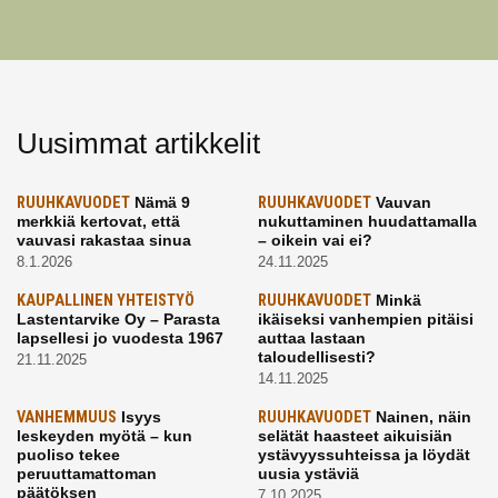
Uusimmat artikkelit
RUUHKAVUODET
Nämä 9
RUUHKAVUODET
Vauvan
merkkiä kertovat, että
nukuttaminen huudattamalla
vauvasi rakastaa sinua
– oikein vai ei?
8.1.2026
24.11.2025
KAUPALLINEN YHTEISTYÖ
RUUHKAVUODET
Minkä
Lastentarvike Oy – Parasta
ikäiseksi vanhempien pitäisi
lapsellesi jo vuodesta 1967
auttaa lastaan
taloudellisesti?
21.11.2025
14.11.2025
VANHEMMUUS
Isyys
RUUHKAVUODET
Nainen, näin
leskeyden myötä – kun
selätät haasteet aikuisiän
puoliso tekee
ystävyyssuhteissa ja löydät
peruuttamattoman
uusia ystäviä
päätöksen
7.10.2025