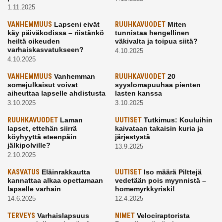
1.11.2025
VANHEMMUUS
Lapseni eivät
RUUHKAVUODET
Miten
käy päiväkodissa – riistänkö
tunnistaa hengellinen
heiltä oikeuden
väkivalta ja toipua siitä?
varhaiskasvatukseen?
4.10.2025
4.10.2025
VANHEMMUUS
Vanhemman
RUUHKAVUODET
20
somejulkaisut voivat
syyslomapuuhaa pienten
aiheuttaa lapselle ahdistusta
lasten kanssa
3.10.2025
3.10.2025
RUUHKAVUODET
Laman
UUTISET
Tutkimus: Kouluihin
lapset, ettehän siirrä
kaivataan takaisin kuria ja
köyhyyttä eteenpäin
järjestystä
jälkipolville?
13.9.2025
2.10.2025
KASVATUS
Eläinrakkautta
UUTISET
Iso määrä Pilttejä
kannattaa alkaa opettamaan
vedetään pois myynnistä –
lapselle varhain
homemyrkkyriski!
14.6.2025
12.4.2025
TERVEYS
Varhaislapsuus
NIMET
Velociraptorista