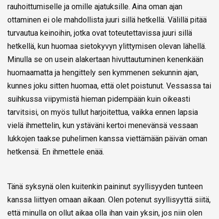
rauhoittumiselle ja omille ajatuksille. Aina oman ajan
ottaminen ei ole mahdollista juuri sillä hetkellä. Välillä pitää
turvautua keinoihin, jotka ovat toteutettavissa juuri sillä
hetkellä, kun huomaa sietokyvyn ylittymisen olevan lähellä.
Minulla se on usein alakertaan hivuttautuminen kenenkään
huomaamatta ja hengittely sen kymmenen sekunnin ajan,
kunnes joku sitten huomaa, että olet poistunut. Vessassa tai
suihkussa viipymistä hieman pidempään kuin oikeasti
tarvitsisi, on myös tullut harjoitettua, vaikka ennen lapsia
vielä ihmettelin, kun ystäväni kertoi menevänsä vessaan
lukkojen taakse puhelimen kanssa viettämään päivän oman
hetkensä. En ihmettele enää.
Tänä syksynä olen kuitenkin paininut syyllisyyden tunteen
kanssa liittyen omaan aikaan. Olen potenut syyllisyyttä siitä,
että minulla on ollut aikaa olla ihan vain yksin, jos niin olen