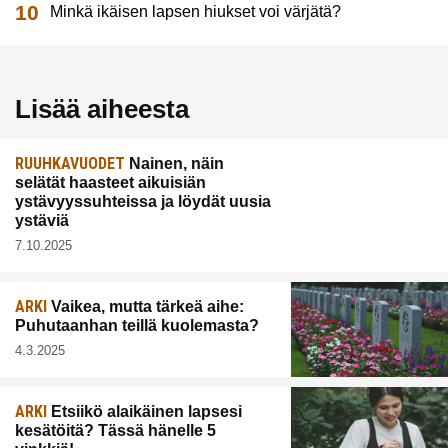
Minkä ikäisen lapsen hiukset voi värjätä?
Lisää aiheesta
RUUHKAVUODET
Nainen, näin
selätät haasteet aikuisiän
ystävyyssuhteissa ja löydät uusia
ystäviä
7.10.2025
ARKI
Vaikea, mutta tärkeä aihe:
Puhutaanhan teillä kuolemasta?
4.3.2025
ARKI
Etsiikö alaikäinen lapsesi
kesätöitä? Tässä hänelle 5