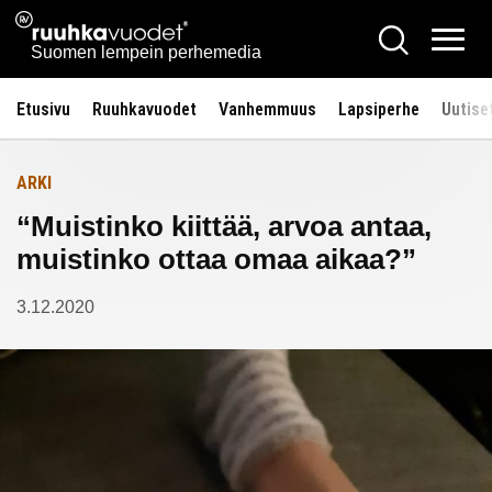
Siirry
Ruuhkavuodet.fi
Hae
Etusivulle
sisältöön
Vali
Suomen lempein perhemedia
Etusivu
Ruuhkavuodet
Vanhemmuus
Lapsiperhe
Uutise
ARKI
“Muistinko kiittää, arvoa antaa,
muistinko ottaa omaa aikaa?”
3.12.2020