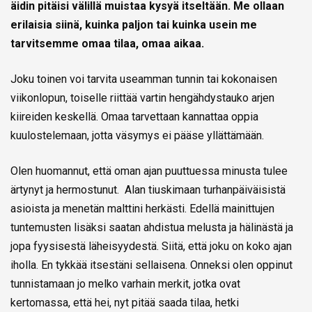
äidin pitäisi välillä muistaa kysyä itseltään. Me ollaan
erilaisia siinä, kuinka paljon tai kuinka usein me
tarvitsemme omaa tilaa, omaa aikaa.
Joku toinen voi tarvita useamman tunnin tai kokonaisen
viikonlopun, toiselle riittää vartin hengähdystauko arjen
kiireiden keskellä. Omaa tarvettaan kannattaa oppia
kuulostelemaan, jotta väsymys ei pääse yllättämään.
Olen huomannut, että oman ajan puuttuessa minusta tulee
ärtynyt ja hermostunut. Alan tiuskimaan turhanpäiväisistä
asioista ja menetän malttini herkästi. Edellä mainittujen
tuntemusten lisäksi saatan ahdistua melusta ja hälinästä ja
jopa fyysisestä läheisyydestä. Siitä, että joku on koko ajan
iholla. En tykkää itsestäni sellaisena. Onneksi olen oppinut
tunnistamaan jo melko varhain merkit, jotka ovat
kertomassa, että hei, nyt pitää saada tilaa, hetki