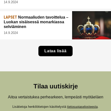
14.9.2024
LAPSET
Normaaliuden tavoittelua –
Luokan sisäisessä monarkiassa
selviäminen
14.9.2024
Lataa lisää
Tilaa uutiskirje
Aitoa vertaistukea perhearkeen, lempeästi myötäeläen
Lisätietoja henkilötietojen käsittelystä
tietosuojaselosteesta
.