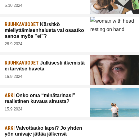
5.10.2024
RUUHKAVUODET
Kärsitkö
miellyttämisenhalusta vai osaatko
sanoa myös “ei”?
28.9.2024
RUUHKAVUODET
Julkisesti itkemistä
ei tarvitse hävetä
16.9.2024
ARKI
Onko oma “minätarinasi”
realistinen kuvaus sinusta?
15.9.2024
ARKI
Valvottaako lapsi? Jo yhden
yön univaje jättää jälkensä