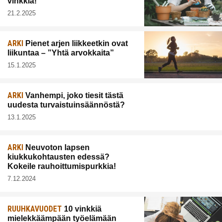
vinkkiä!
21.2.2025
ARKI
Pienet arjen liikkeetkin ovat
liikuntaa – ”Yhtä arvokkaita”
15.1.2025
ARKI
Vanhempi, joko tiesit tästä
uudesta turvaistuinsäännöstä?
13.1.2025
ARKI
Neuvoton lapsen
kiukkukohtausten edessä?
Kokeile rauhoittumispurkkia!
7.12.2024
RUUHKAVUODET
10 vinkkiä
mielekkäämpään työelämään