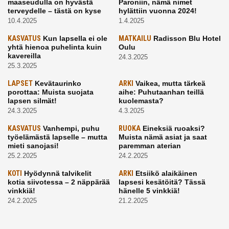
maaseudulla on hyvästä
Paroniin, nämä nimet
terveydelle – tästä on kyse
hylättiin vuonna 2024!
10.4.2025
1.4.2025
KASVATUS
Kun lapsella ei ole
MATKAILU
Radisson Blu Hotel
yhtä hienoa puhelinta kuin
Oulu
kavereilla
24.3.2025
25.3.2025
LAPSET
Kevätaurinko
ARKI
Vaikea, mutta tärkeä
porottaa: Muista suojata
aihe: Puhutaanhan teillä
lapsen silmät!
kuolemasta?
24.3.2025
4.3.2025
KASVATUS
Vanhempi, puhu
RUOKA
Eineksiä ruoaksi?
työelämästä lapselle – mutta
Muista nämä asiat ja saat
mieti sanojasi!
paremman aterian
25.2.2025
24.2.2025
KOTI
Hyödynnä talvikelit
ARKI
Etsiikö alaikäinen
kotia siivotessa – 2 näppärää
lapsesi kesätöitä? Tässä
vinkkiä!
hänelle 5 vinkkiä!
24.2.2025
21.2.2025