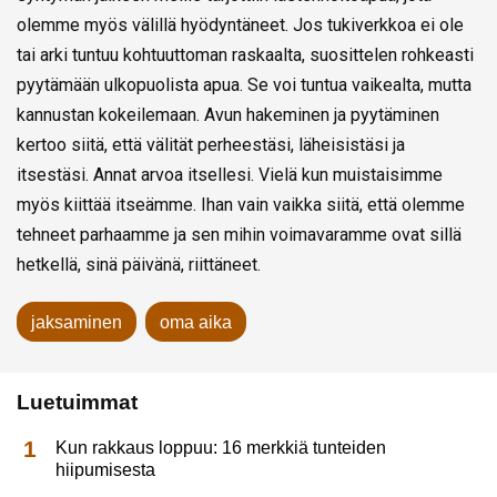
olemme myös välillä hyödyntäneet. Jos tukiverkkoa ei ole
tai arki tuntuu kohtuuttoman raskaalta, suosittelen rohkeasti
pyytämään ulkopuolista apua. Se voi tuntua vaikealta, mutta
kannustan kokeilemaan. Avun hakeminen ja pyytäminen
kertoo siitä, että välität perheestäsi, läheisistäsi ja
itsestäsi. Annat arvoa itsellesi. Vielä kun muistaisimme
myös kiittää itseämme. Ihan vain vaikka siitä, että olemme
tehneet parhaamme ja sen mihin voimavaramme ovat sillä
hetkellä, sinä päivänä, riittäneet.
jaksaminen
oma aika
Luetuimmat
Kun rakkaus loppuu: 16 merkkiä tunteiden
hiipumisesta