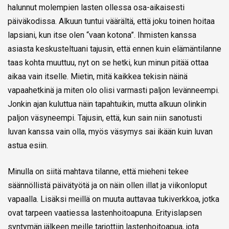
halunnut molempien lasten ollessa osa-aikaisesti
päiväkodissa. Alkuun tuntui väärältä, että joku toinen hoitaa
lapsiani, kun itse olen “vaan kotona”. Ihmisten kanssa
asiasta keskusteltuani tajusin, että ennen kuin elämäntilanne
taas kohta muuttuu, nyt on se hetki, kun minun pitää ottaa
aikaa vain itselle. Mietin, mitä kaikkea tekisin näinä
vapaahetkinä ja miten olo olisi varmasti paljon levänneempi.
Jonkin ajan kuluttua näin tapahtuikin, mutta alkuun olinkin
paljon väsyneempi. Tajusin, että, kun sain niin sanotusti
luvan kanssa vain olla, myös väsymys sai ikään kuin luvan
astua esiin.
Minulla on siitä mahtava tilanne, että mieheni tekee
säännöllistä päivätyötä ja on näin ollen illat ja viikonloput
vapaalla. Lisäksi meillä on muuta auttavaa tukiverkkoa, jotka
ovat tarpeen vaatiessa lastenhoitoapuna. Erityislapsen
syntymän jälkeen meille tarjottiin lastenhoitoapua, jota