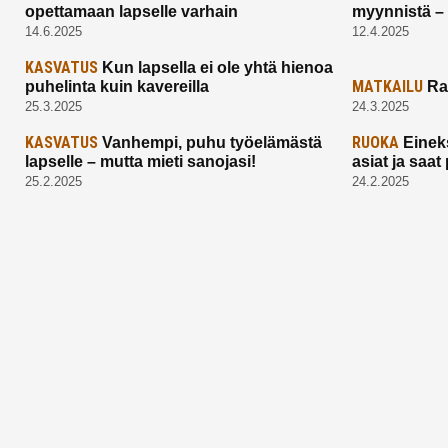
opettamaan lapselle varhain
myynnistä –
14.6.2025
12.4.2025
KASVATUS
Kun lapsella ei ole yhtä hienoa
MATKAILU
puhelinta kuin kavereilla
Ra
25.3.2025
24.3.2025
KASVATUS
RUOKA
Vanhempi, puhu työelämästä
Einek
lapselle – mutta mieti sanojasi!
asiat ja saa
25.2.2025
24.2.2025
Aitoa vertaistukea perhearkeen, lempeästi
myötäeläen
Facebook
Instagram
TikTok
X