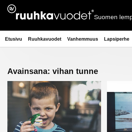
Siirry
sisältöön
Suomen lemp
Ruuhkavuodet.fi
Etusivu
Ruuhkavuodet
Vanhemmuus
Lapsiperhe
Avainsana:
vihan tunne