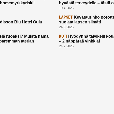
 homemyrkkyriski!
hyvästä terveydelle – tästä 
10.4.2025
LAPSET
Kevätaurinko porotta
disson Blu Hotel Oulu
suojata lapsen silmät!
24.3.2025
KOTI
siä ruoaksi? Muista nämä
Hyödynnä talvikelit koti
t paremman aterian
– 2 näppärää vinkkiä!
24.2.2025
Etusivu
Meistä
Ruuhkavuodet
Lapsiperhe
Vanhemmuus