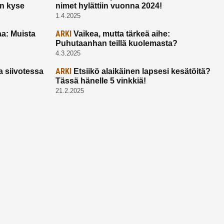
on kyse
nimet hylättiin vuonna 2024!
1.4.2025
ARKI
a: Muista
Vaikea, mutta tärkeä aihe:
Puhutaanhan teillä kuolemasta?
4.3.2025
ARKI
a siivotessa
Etsiikö alaikäinen lapsesi kesätöitä?
Tässä hänelle 5 vinkkiä!
21.2.2025
Ota yhtettä
Ota yhteyttä:
toimitus@ruuhkavuodet.fi
Yhteistyöt:
myynti@ruuhkavuodet.fi