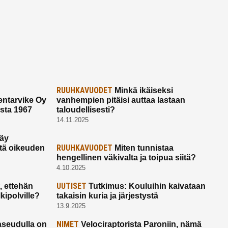
RUUHKAVUODET
Minkä ikäiseksi
ntarvike Oy
vanhempien pitäisi auttaa lastaan
esta 1967
taloudellisesti?
14.11.2025
käy
RUUHKAVUODET
ltä oikeuden
Miten tunnistaa
hengellinen väkivalta ja toipua siitä?
4.10.2025
UUTISET
 ettehän
Tutkimus: Kouluihin kaivataan
kipolville?
takaisin kuria ja järjestystä
13.9.2025
NIMET
seudulla on
Velociraptorista Paroniin, nämä