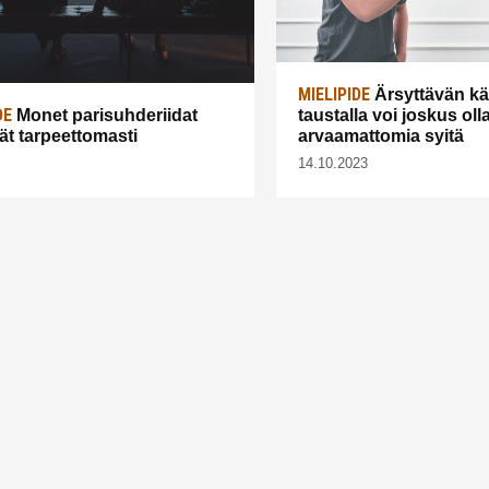
MIELIPIDE
Ärsyttävän k
DE
Monet parisuhderiidat
taustalla voi joskus oll
vät tarpeettomasti
arvaamattomia syitä
14.10.2023