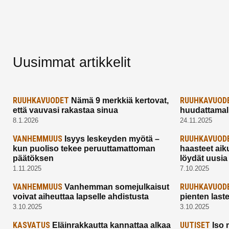
Uusimmat artikkelit
RUUHKAVUODET
RUUHKAVUOD
Nämä 9 merkkiä kertovat,
että vauvasi rakastaa sinua
huudattamall
8.1.2026
24.11.2025
VANHEMMUUS
RUUHKAVUOD
Isyys leskeyden myötä –
kun puoliso tekee peruuttamattoman
haasteet aik
päätöksen
löydät uusia
1.11.2025
7.10.2025
VANHEMMUUS
RUUHKAVUOD
Vanhemman somejulkaisut
voivat aiheuttaa lapselle ahdistusta
pienten last
3.10.2025
3.10.2025
KASVATUS
UUTISET
Eläinrakkautta kannattaa alkaa
Iso 