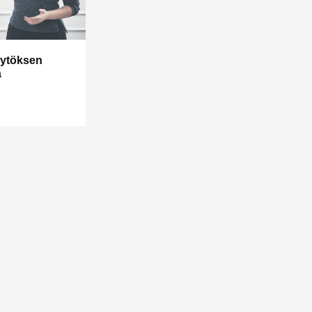
äytöksen
a