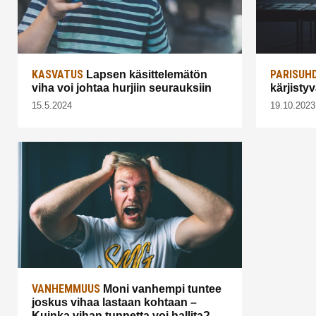
KASVATUS
PARISUH
Lapsen käsittelemätön
viha voi johtaa hurjiin seurauksiin
kärjisty
15.5.2024
19.10.2023
VANHEMMUUS
Moni vanhempi tuntee
joskus vihaa lastaan kohtaan –
Kuinka vihan tunnetta voi hallita?