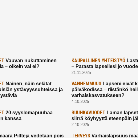
ET
KAUPALLINEN YHTEISTYÖ
Vauvan nukuttaminen
Laste
a – oikein vai ei?
– Parasta lapsellesi jo vuod
21.11.2025
ET
VANHEMMUUS
Nainen, näin selätät
Lapseni eivät 
uisiän ystävyyssuhteissa ja
päiväkodissa – riistänkö hei
 ystäviä
varhaiskasvatukseen?
4.10.2025
ET
RUUHKAVUODET
20 syyslomapuuhaa
Laman lapset,
en kanssa
siirrä köyhyyttä eteenpäin jäl
2.10.2025
TERVEYS
määrä Pilttejä vedetään pois
Varhaislapsuus maa