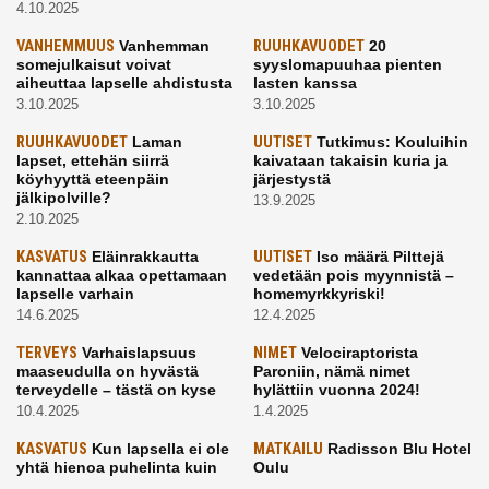
4.10.2025
VANHEMMUUS
Vanhemman
RUUHKAVUODET
20
somejulkaisut voivat
syyslomapuuhaa pienten
aiheuttaa lapselle ahdistusta
lasten kanssa
3.10.2025
3.10.2025
RUUHKAVUODET
Laman
UUTISET
Tutkimus: Kouluihin
lapset, ettehän siirrä
kaivataan takaisin kuria ja
köyhyyttä eteenpäin
järjestystä
jälkipolville?
13.9.2025
2.10.2025
KASVATUS
Eläinrakkautta
UUTISET
Iso määrä Pilttejä
kannattaa alkaa opettamaan
vedetään pois myynnistä –
lapselle varhain
homemyrkkyriski!
14.6.2025
12.4.2025
TERVEYS
Varhaislapsuus
NIMET
Velociraptorista
maaseudulla on hyvästä
Paroniin, nämä nimet
terveydelle – tästä on kyse
hylättiin vuonna 2024!
10.4.2025
1.4.2025
KASVATUS
Kun lapsella ei ole
MATKAILU
Radisson Blu Hotel
yhtä hienoa puhelinta kuin
Oulu
kavereilla
24.3.2025