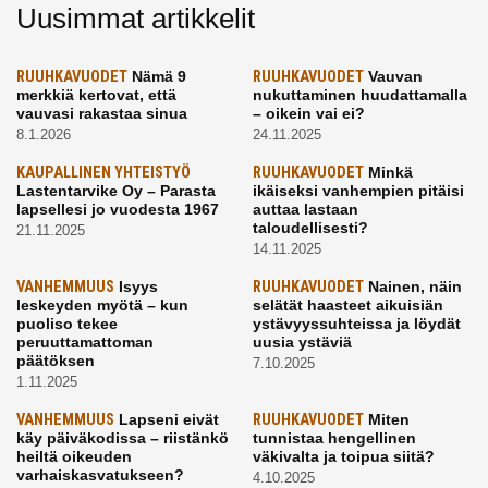
Uusimmat artikkelit
RUUHKAVUODET
Nämä 9
RUUHKAVUODET
Vauvan
merkkiä kertovat, että
nukuttaminen huudattamalla
vauvasi rakastaa sinua
– oikein vai ei?
8.1.2026
24.11.2025
KAUPALLINEN YHTEISTYÖ
RUUHKAVUODET
Minkä
Lastentarvike Oy – Parasta
ikäiseksi vanhempien pitäisi
lapsellesi jo vuodesta 1967
auttaa lastaan
taloudellisesti?
21.11.2025
14.11.2025
VANHEMMUUS
Isyys
RUUHKAVUODET
Nainen, näin
leskeyden myötä – kun
selätät haasteet aikuisiän
puoliso tekee
ystävyyssuhteissa ja löydät
peruuttamattoman
uusia ystäviä
päätöksen
7.10.2025
1.11.2025
VANHEMMUUS
Lapseni eivät
RUUHKAVUODET
Miten
käy päiväkodissa – riistänkö
tunnistaa hengellinen
heiltä oikeuden
väkivalta ja toipua siitä?
varhaiskasvatukseen?
4.10.2025