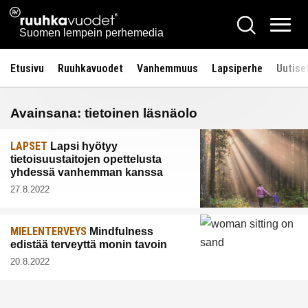
Siirry
Ruuhkavuodet.fi
Hae
sisältöön
Vali
Suomen lempein perhemedia
Etusivu
Ruuhkavuodet
Vanhemmuus
Lapsiperhe
Uutise
Avainsana:
tietoinen läsnäolo
LAPSET
Lapsi hyötyy
tietoisuustaitojen opettelusta
yhdessä vanhemman kanssa
27.8.2022
MIELENTERVEYS
Mindfulness
edistää terveyttä monin tavoin
20.8.2022