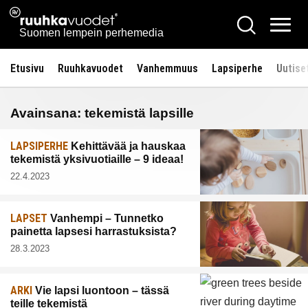
Siirry
Ruuhkavuodet.fi
Hae
sisältöön
Vali
Suomen lempein perhemedia
Etusivu
Ruuhkavuodet
Vanhemmuus
Lapsiperhe
Uutise
Avainsana:
tekemistä lapsille
LAPSIPERHE
Kehittävää ja hauskaa
tekemistä yksivuotiaille – 9 ideaa!
22.4.2023
LAPSET
Vanhempi – Tunnetko
painetta lapsesi harrastuksista?
28.3.2023
ARKI
Vie lapsi luontoon – tässä
teille tekemistä