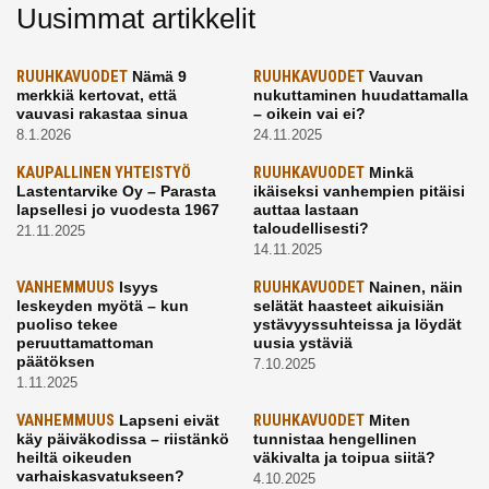
Uusimmat artikkelit
RUUHKAVUODET
Nämä 9
RUUHKAVUODET
Vauvan
merkkiä kertovat, että
nukuttaminen huudattamalla
vauvasi rakastaa sinua
– oikein vai ei?
8.1.2026
24.11.2025
KAUPALLINEN YHTEISTYÖ
RUUHKAVUODET
Minkä
Lastentarvike Oy – Parasta
ikäiseksi vanhempien pitäisi
lapsellesi jo vuodesta 1967
auttaa lastaan
taloudellisesti?
21.11.2025
14.11.2025
VANHEMMUUS
Isyys
RUUHKAVUODET
Nainen, näin
leskeyden myötä – kun
selätät haasteet aikuisiän
puoliso tekee
ystävyyssuhteissa ja löydät
peruuttamattoman
uusia ystäviä
päätöksen
7.10.2025
1.11.2025
VANHEMMUUS
Lapseni eivät
RUUHKAVUODET
Miten
käy päiväkodissa – riistänkö
tunnistaa hengellinen
heiltä oikeuden
väkivalta ja toipua siitä?
varhaiskasvatukseen?
4.10.2025