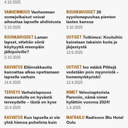
4.10.2025
VANHEMMUUS
Vanhemman
RUUHKAVUODET
20
somejulkaisut voivat
syyslomapuuhaa pienten
aiheuttaa lapselle ahdistusta
lasten kanssa
3.10.2025
3.10.2025
RUUHKAVUODET
Laman
UUTISET
Tutkimus: Kouluihin
lapset, ettehän siirrä
kaivataan takaisin kuria ja
köyhyyttä eteenpäin
järjestystä
jälkipolville?
13.9.2025
2.10.2025
KASVATUS
Eläinrakkautta
UUTISET
Iso määrä Pilttejä
kannattaa alkaa opettamaan
vedetään pois myynnistä –
lapselle varhain
homemyrkkyriski!
14.6.2025
12.4.2025
TERVEYS
Varhaislapsuus
NIMET
Velociraptorista
maaseudulla on hyvästä
Paroniin, nämä nimet
terveydelle – tästä on kyse
hylättiin vuonna 2024!
10.4.2025
1.4.2025
KASVATUS
Kun lapsella ei ole
MATKAILU
Radisson Blu Hotel
yhtä hienoa puhelinta kuin
Oulu
kavereilla
24.3.2025