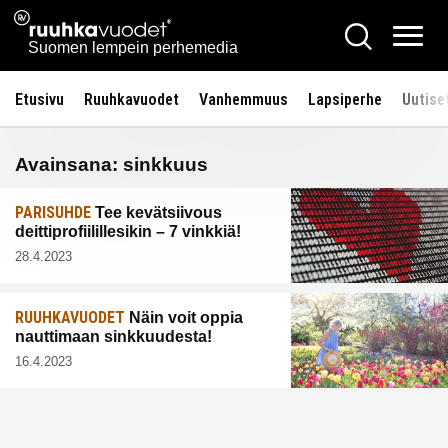
Siirry
Ruuhkavuodet.fi
Hae
sisältöön
Vali
Suomen lempein perhemedia
Etusivu
Ruuhkavuodet
Vanhemmuus
Lapsiperhe
Uutise
Avainsana:
sinkkuus
PARISUHDE
Tee kevätsiivous
deittiprofiilillesikin – 7 vinkkiä!
28.4.2023
RUUHKAVUODET
Näin voit oppia
nauttimaan sinkkuudesta!
16.4.2023