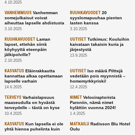
4.10.2025
VANHEMMUUS
Vanhemman
RUUHKAVUODET
20
somejulkaisut voivat
syyslomapuuhaa pienten
aiheuttaa lapselle ahdistusta
lasten kanssa
3.10.2025
3.10.2025
RUUHKAVUODET
Laman
UUTISET
Tutkimus: Kouluihin
lapset, ettehän siirrä
kaivataan takaisin kuria ja
köyhyyttä eteenpäin
järjestystä
jälkipolville?
13.9.2025
2.10.2025
KASVATUS
Eläinrakkautta
UUTISET
Iso määrä Pilttejä
kannattaa alkaa opettamaan
vedetään pois myynnistä –
lapselle varhain
homemyrkkyriski!
14.6.2025
12.4.2025
TERVEYS
Varhaislapsuus
NIMET
Velociraptorista
maaseudulla on hyvästä
Paroniin, nämä nimet
terveydelle – tästä on kyse
hylättiin vuonna 2024!
10.4.2025
1.4.2025
KASVATUS
Kun lapsella ei ole
MATKAILU
Radisson Blu Hotel
yhtä hienoa puhelinta kuin
Oulu
kavereilla
24.3.2025