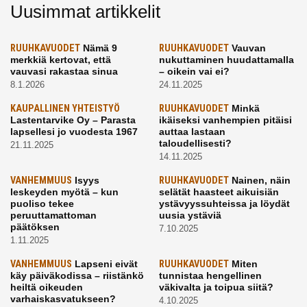
Uusimmat artikkelit
RUUHKAVUODET
Nämä 9
RUUHKAVUODET
Vauvan
merkkiä kertovat, että
nukuttaminen huudattamalla
vauvasi rakastaa sinua
– oikein vai ei?
8.1.2026
24.11.2025
KAUPALLINEN YHTEISTYÖ
RUUHKAVUODET
Minkä
Lastentarvike Oy – Parasta
ikäiseksi vanhempien pitäisi
lapsellesi jo vuodesta 1967
auttaa lastaan
taloudellisesti?
21.11.2025
14.11.2025
VANHEMMUUS
Isyys
RUUHKAVUODET
Nainen, näin
leskeyden myötä – kun
selätät haasteet aikuisiän
puoliso tekee
ystävyyssuhteissa ja löydät
peruuttamattoman
uusia ystäviä
päätöksen
7.10.2025
1.11.2025
VANHEMMUUS
Lapseni eivät
RUUHKAVUODET
Miten
käy päiväkodissa – riistänkö
tunnistaa hengellinen
heiltä oikeuden
väkivalta ja toipua siitä?
varhaiskasvatukseen?
4.10.2025