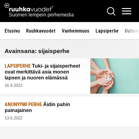
Siirry
Ruuhkavuodet.fi
Hae
sisältöön
Vali
Suomen lempein perhemedia
Etusivu
Ruuhkavuodet
Vanhemmuus
Lapsiperhe
Uutise
Avainsana:
sijaisperhe
LAPSIPERHE
Tuki- ja sijaisperheet
ovat merkittävä asia monen
lapsen ja nuoren elämässä
16.9.2022
ANONYYMI PERHE
Äidin pahin
painajainen
13.6.2022