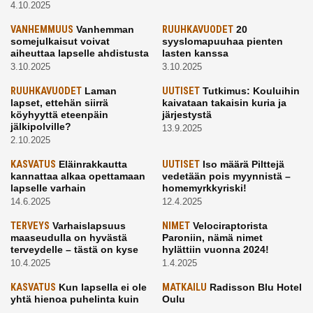
4.10.2025
VANHEMMUUS
Vanhemman
RUUHKAVUODET
20
somejulkaisut voivat
syyslomapuuhaa pienten
aiheuttaa lapselle ahdistusta
lasten kanssa
3.10.2025
3.10.2025
RUUHKAVUODET
Laman
UUTISET
Tutkimus: Kouluihin
lapset, ettehän siirrä
kaivataan takaisin kuria ja
köyhyyttä eteenpäin
järjestystä
jälkipolville?
13.9.2025
2.10.2025
KASVATUS
Eläinrakkautta
UUTISET
Iso määrä Pilttejä
kannattaa alkaa opettamaan
vedetään pois myynnistä –
lapselle varhain
homemyrkkyriski!
14.6.2025
12.4.2025
TERVEYS
Varhaislapsuus
NIMET
Velociraptorista
maaseudulla on hyvästä
Paroniin, nämä nimet
terveydelle – tästä on kyse
hylättiin vuonna 2024!
10.4.2025
1.4.2025
KASVATUS
Kun lapsella ei ole
MATKAILU
Radisson Blu Hotel
yhtä hienoa puhelinta kuin
Oulu
kavereilla
24.3.2025