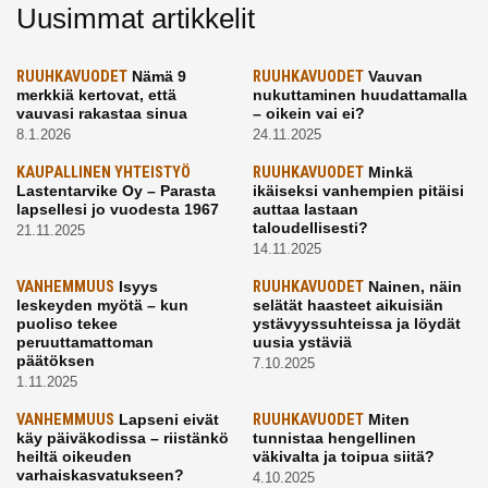
Uusimmat artikkelit
RUUHKAVUODET
Nämä 9
RUUHKAVUODET
Vauvan
merkkiä kertovat, että
nukuttaminen huudattamalla
vauvasi rakastaa sinua
– oikein vai ei?
8.1.2026
24.11.2025
KAUPALLINEN YHTEISTYÖ
RUUHKAVUODET
Minkä
Lastentarvike Oy – Parasta
ikäiseksi vanhempien pitäisi
lapsellesi jo vuodesta 1967
auttaa lastaan
taloudellisesti?
21.11.2025
14.11.2025
VANHEMMUUS
Isyys
RUUHKAVUODET
Nainen, näin
leskeyden myötä – kun
selätät haasteet aikuisiän
puoliso tekee
ystävyyssuhteissa ja löydät
peruuttamattoman
uusia ystäviä
päätöksen
7.10.2025
1.11.2025
VANHEMMUUS
Lapseni eivät
RUUHKAVUODET
Miten
käy päiväkodissa – riistänkö
tunnistaa hengellinen
heiltä oikeuden
väkivalta ja toipua siitä?
varhaiskasvatukseen?
4.10.2025