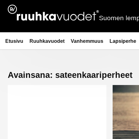
Siirry
sisältöön
Suomen lemp
Ruuhkavuodet.fi
Etusivu
Ruuhkavuodet
Vanhemmuus
Lapsiperhe
Avainsana:
sateenkaariperheet