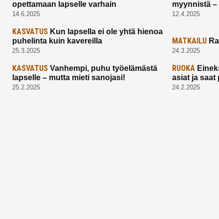
opettamaan lapselle varhain
myynnistä –
14.6.2025
12.4.2025
KASVATUS
Kun lapsella ei ole yhtä hienoa
MATKAILU
puhelinta kuin kavereilla
Ra
25.3.2025
24.3.2025
KASVATUS
RUOKA
Vanhempi, puhu työelämästä
Einek
lapselle – mutta mieti sanojasi!
asiat ja saa
25.2.2025
24.2.2025
Aitoa vertaistukea perhearkeen, lempeästi
myötäeläen
Facebook
Instagram
TikTok
X