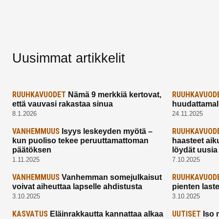
Uusimmat artikkelit
RUUHKAVUODET
RUUHKAVUOD
Nämä 9 merkkiä kertovat,
että vauvasi rakastaa sinua
huudattamall
8.1.2026
24.11.2025
VANHEMMUUS
RUUHKAVUOD
Isyys leskeyden myötä –
kun puoliso tekee peruuttamattoman
haasteet aik
päätöksen
löydät uusia
1.11.2025
7.10.2025
VANHEMMUUS
RUUHKAVUOD
Vanhemman somejulkaisut
voivat aiheuttaa lapselle ahdistusta
pienten last
3.10.2025
3.10.2025
KASVATUS
UUTISET
Eläinrakkautta kannattaa alkaa
Iso 