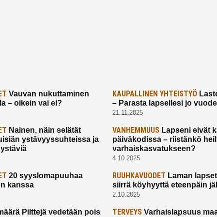
ET
KAUPALLINEN YHTEISTYÖ
Vauvan nukuttaminen
Laste
a – oikein vai ei?
– Parasta lapsellesi jo vuod
21.11.2025
ET
VANHEMMUUS
Nainen, näin selätät
Lapseni eivät 
uisiän ystävyyssuhteissa ja
päiväkodissa – riistänkö hei
 ystäviä
varhaiskasvatukseen?
4.10.2025
ET
RUUHKAVUODET
20 syyslomapuuhaa
Laman lapset,
en kanssa
siirrä köyhyyttä eteenpäin jäl
2.10.2025
TERVEYS
määrä Pilttejä vedetään pois
Varhaislapsuus maa