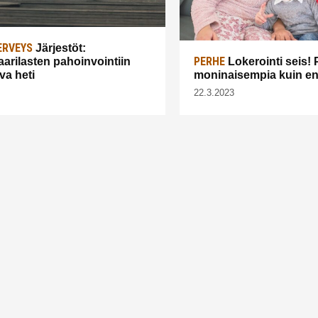
ERVEYS
Järjestöt:
PERHE
arilasten pahoinvointiin
Lokerointi seis! 
va heti
moninaisempia kuin e
22.3.2023