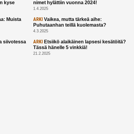
on kyse
nimet hylättiin vuonna 2024!
1.4.2025
ARKI
a: Muista
Vaikea, mutta tärkeä aihe:
Puhutaanhan teillä kuolemasta?
4.3.2025
ARKI
a siivotessa
Etsiikö alaikäinen lapsesi kesätöitä?
Tässä hänelle 5 vinkkiä!
21.2.2025
Ota yhtettä
Ota yhteyttä:
toimitus@ruuhkavuodet.fi
Yhteistyöt:
myynti@ruuhkavuodet.fi