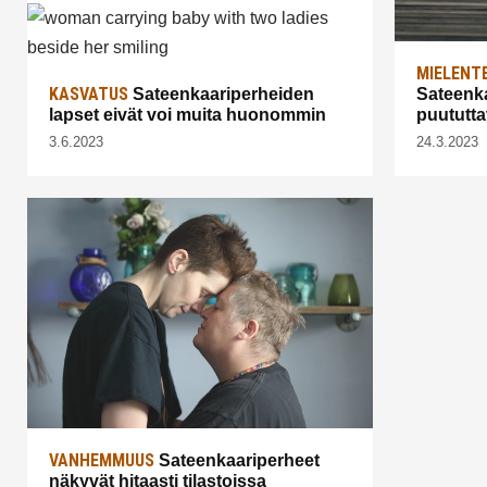
MIELENT
KASVATUS
Sateenkaariperheiden
Sateenka
lapset eivät voi muita huonommin
puututta
3.6.2023
24.3.2023
VANHEMMUUS
Sateenkaariperheet
näkyvät hitaasti tilastoissa