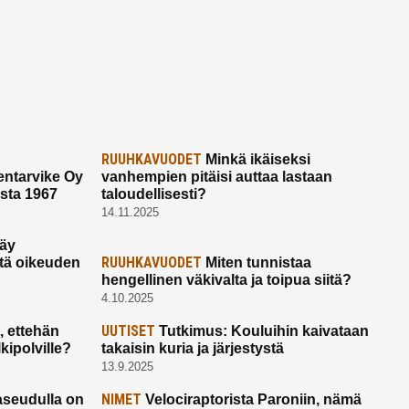
RUUHKAVUODET
Minkä ikäiseksi
ntarvike Oy
vanhempien pitäisi auttaa lastaan
esta 1967
taloudellisesti?
14.11.2025
käy
RUUHKAVUODET
ltä oikeuden
Miten tunnistaa
hengellinen väkivalta ja toipua siitä?
4.10.2025
UUTISET
 ettehän
Tutkimus: Kouluihin kaivataan
kipolville?
takaisin kuria ja järjestystä
13.9.2025
NIMET
seudulla on
Velociraptorista Paroniin, nämä