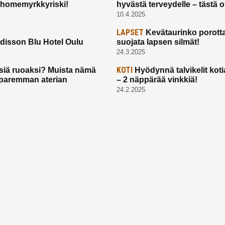
 homemyrkkyriski!
hyvästä terveydelle – tästä 
10.4.2025
LAPSET
Kevätaurinko porotta
disson Blu Hotel Oulu
suojata lapsen silmät!
24.3.2025
KOTI
siä ruoaksi? Muista nämä
Hyödynnä talvikelit koti
t paremman aterian
– 2 näppärää vinkkiä!
24.2.2025
Etusivu
Meistä
Ruuhkavuodet
Lapsiperhe
Vanhemmuus