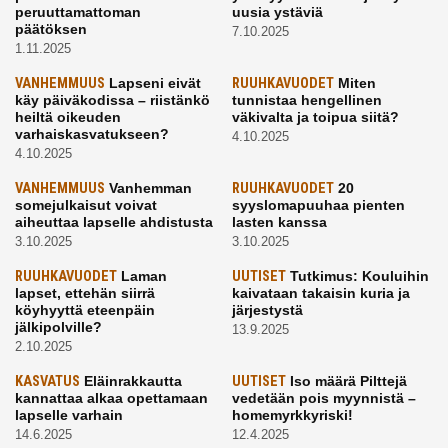
peruuttamattoman
uusia ystäviä
päätöksen
7.10.2025
1.11.2025
VANHEMMUUS
Lapseni eivät
RUUHKAVUODET
Miten
käy päiväkodissa – riistänkö
tunnistaa hengellinen
heiltä oikeuden
väkivalta ja toipua siitä?
varhaiskasvatukseen?
4.10.2025
4.10.2025
VANHEMMUUS
Vanhemman
RUUHKAVUODET
20
somejulkaisut voivat
syyslomapuuhaa pienten
aiheuttaa lapselle ahdistusta
lasten kanssa
3.10.2025
3.10.2025
RUUHKAVUODET
Laman
UUTISET
Tutkimus: Kouluihin
lapset, ettehän siirrä
kaivataan takaisin kuria ja
köyhyyttä eteenpäin
järjestystä
jälkipolville?
13.9.2025
2.10.2025
KASVATUS
Eläinrakkautta
UUTISET
Iso määrä Pilttejä
kannattaa alkaa opettamaan
vedetään pois myynnistä –
lapselle varhain
homemyrkkyriski!
14.6.2025
12.4.2025