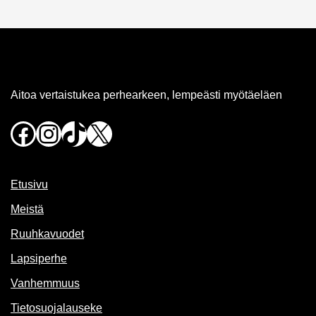
Aitoa vertaistukea perhearkeen, lempeästi myötäeläen
Facebook
Instagram
TikTok
X
Etusivu
Meistä
Ruuhkavuodet
Lapsiperhe
Vanhemmuus
Tietosuojalauseke