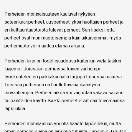
Perheiden moninaisuuteen kuuluvat nykyään
sateenkaariperheet, uusperheet, yksinhuoltajien perheet ja
eri kulttuuritaustoista tulevat perheet. Sen lisäksi, että
perheet ovat monimuotoisempia kuin aikaisemmin, myös
perhemuoto voi muuttua elämän aikana.
Perheiden kirjo on todellisuudessa kuitenkin vielä tätäkin
laajempi. Joissakin perheissä toinen vanhempi
työskentelee eri paikkakunnalla tai jopa toisessa maassa.
Toisissa perheissä on huollettavana ikääntyviä
isovanhempia. Perheen arkea voi varjostaa vakava sairaus
tai päihteiden käyttö. Kaikki perheet eivät saa toivomaansa
lapsilukua.
Perheiden moninaisuus voi olla haaste lapsellekin, mutta
oman perheen elämä on lapselle tutuinta. Lapsen ei tarvitse