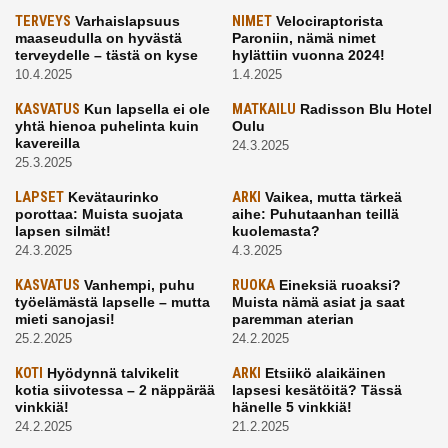
TERVEYS
Varhaislapsuus
NIMET
Velociraptorista
maaseudulla on hyvästä
Paroniin, nämä nimet
terveydelle – tästä on kyse
hylättiin vuonna 2024!
10.4.2025
1.4.2025
KASVATUS
Kun lapsella ei ole
MATKAILU
Radisson Blu Hotel
yhtä hienoa puhelinta kuin
Oulu
kavereilla
24.3.2025
25.3.2025
LAPSET
Kevätaurinko
ARKI
Vaikea, mutta tärkeä
porottaa: Muista suojata
aihe: Puhutaanhan teillä
lapsen silmät!
kuolemasta?
24.3.2025
4.3.2025
KASVATUS
Vanhempi, puhu
RUOKA
Eineksiä ruoaksi?
työelämästä lapselle – mutta
Muista nämä asiat ja saat
mieti sanojasi!
paremman aterian
25.2.2025
24.2.2025
KOTI
Hyödynnä talvikelit
ARKI
Etsiikö alaikäinen
kotia siivotessa – 2 näppärää
lapsesi kesätöitä? Tässä
vinkkiä!
hänelle 5 vinkkiä!
24.2.2025
21.2.2025