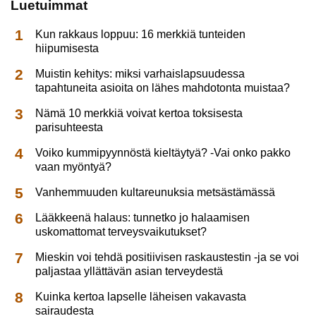
Luetuimmat
Kun rakkaus loppuu: 16 merkkiä tunteiden
hiipumisesta
Muistin kehitys: miksi varhaislapsuudessa
tapahtuneita asioita on lähes mahdotonta muistaa?
Nämä 10 merkkiä voivat kertoa toksisesta
parisuhteesta
Voiko kummipyynnöstä kieltäytyä? -Vai onko pakko
vaan myöntyä?
Vanhemmuuden kultareunuksia metsästämässä
Lääkkeenä halaus: tunnetko jo halaamisen
uskomattomat terveysvaikutukset?
Mieskin voi tehdä positiivisen raskaustestin -ja se voi
paljastaa yllättävän asian terveydestä
Kuinka kertoa lapselle läheisen vakavasta
sairaudesta