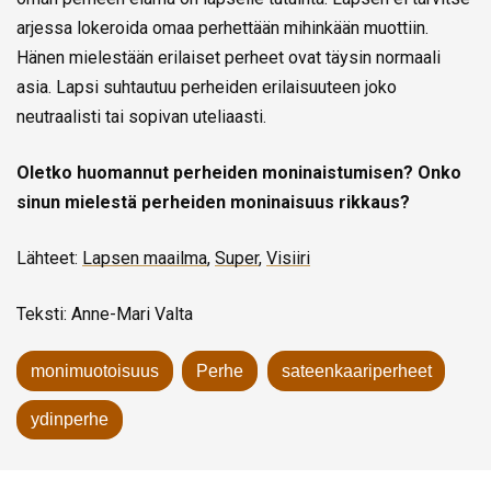
arjessa lokeroida omaa perhettään mihinkään muottiin.
Hänen mielestään erilaiset perheet ovat täysin normaali
asia. Lapsi suhtautuu perheiden erilaisuuteen joko
neutraalisti tai sopivan uteliaasti.
Oletko huomannut perheiden moninaistumisen? Onko
sinun mielestä perheiden moninaisuus rikkaus?
Lähteet:
Lapsen maailma
,
Super
,
Visiiri
Teksti: Anne-Mari Valta
monimuotoisuus
Perhe
sateenkaariperheet
ydinperhe