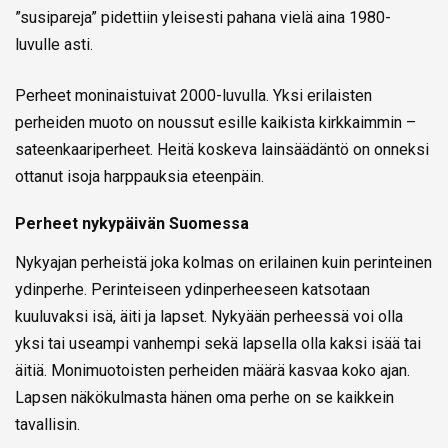
”susipareja” pidettiin yleisesti pahana vielä aina 1980-
luvulle asti.
Perheet moninaistuivat 2000-luvulla. Yksi erilaisten
perheiden muoto on noussut esille kaikista kirkkaimmin –
sateenkaariperheet. Heitä koskeva lainsäädäntö on onneksi
ottanut isoja harppauksia eteenpäin.
Perheet nykypäivän Suomessa
Nykyajan perheistä joka kolmas on erilainen kuin perinteinen
ydinperhe. Perinteiseen ydinperheeseen katsotaan
kuuluvaksi isä, äiti ja lapset. Nykyään perheessä voi olla
yksi tai useampi vanhempi sekä lapsella olla kaksi isää tai
äitiä. Monimuotoisten perheiden määrä kasvaa koko ajan.
Lapsen näkökulmasta hänen oma perhe on se kaikkein
tavallisin.