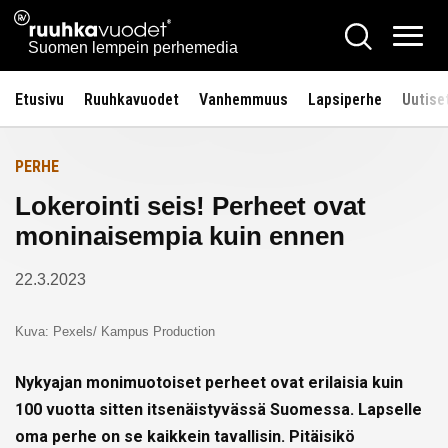
Siirry
Ruuhkavuodet.fi
Hae
Etusivulle
sisältöön
Vali
Suomen lempein perhemedia
Etusivu
Ruuhkavuodet
Vanhemmuus
Lapsiperhe
Uutise
PERHE
Lokerointi seis! Perheet ovat
moninaisempia kuin ennen
22.3.2023
Kuva: Pexels/ Kampus Production
Nykyajan monimuotoiset perheet ovat erilaisia kuin
100 vuotta sitten itsenäistyvässä Suomessa. Lapselle
oma perhe on se kaikkein tavallisin. Pitäisikö