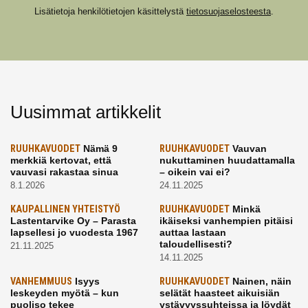
Lisätietoja henkilötietojen käsittelystä
tietosuojaselosteesta
.
Uusimmat artikkelit
RUUHKAVUODET
Nämä 9
RUUHKAVUODET
Vauvan
merkkiä kertovat, että
nukuttaminen huudattamalla
vauvasi rakastaa sinua
– oikein vai ei?
8.1.2026
24.11.2025
KAUPALLINEN YHTEISTYÖ
RUUHKAVUODET
Minkä
Lastentarvike Oy – Parasta
ikäiseksi vanhempien pitäisi
lapsellesi jo vuodesta 1967
auttaa lastaan
taloudellisesti?
21.11.2025
14.11.2025
VANHEMMUUS
Isyys
RUUHKAVUODET
Nainen, näin
leskeyden myötä – kun
selätät haasteet aikuisiän
puoliso tekee
ystävyyssuhteissa ja löydät