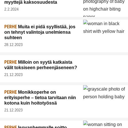
myyttejä kaksosuudesta
2.2.2024
PERHE
Muita ei pidä syyllistää, jos
on tehnyt valintoja unelmiensa
suhteen
28.12.2023
PERHE
Milloin on syytä katkaista
välit toksiseen perheenjäseneen?
21.12.2023
PERHE
Monikkoperhe on
erityisperhe – tietoa tarvitaan niin
kotona kuin hoitotyössä
21.12.2023
PERHE
Isovanhemmalle soitto