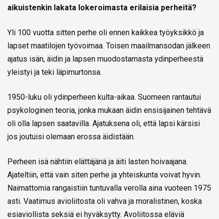
aikuistenkin lakata lokeroimasta erilaisia perheitä?
Yli 100 vuotta sitten perhe oli ennen kaikkea työyksikkö ja
lapset maatilojen työvoimaa. Toisen maailmansodan jälkeen
ajatus isän, äidin ja lapsen muodostamasta ydinperheestä
yleistyi ja teki läpimurtonsa.
1950-luku oli ydinperheen kulta-aikaa. Suomeen rantautui
psykologinen teoria, jonka mukaan äidin ensisijainen tehtävä
oli olla lapsen saatavilla. Ajatuksena oli, että lapsi kärsisi
jos joutuisi olemaan erossa äidistään.
Perheen isä nähtiin elättäjänä ja äiti lasten hoivaajana.
Ajateltiin, että vain siten perhe ja yhteiskunta voivat hyvin.
Naimattomia rangaistiin tuntuvalla verolla aina vuoteen 1975
asti. Vaatimus avioliitosta oli vahva ja moralistinen, koska
esiaviollista seksiä ei hyväksytty. Avoliitossa eläviä