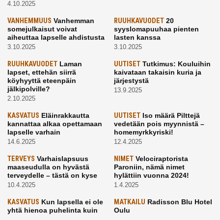
4.10.2025
VANHEMMUUS
Vanhemman
RUUHKAVUODET
20
somejulkaisut voivat
syyslomapuuhaa pienten
aiheuttaa lapselle ahdistusta
lasten kanssa
3.10.2025
3.10.2025
RUUHKAVUODET
Laman
UUTISET
Tutkimus: Kouluihin
lapset, ettehän siirrä
kaivataan takaisin kuria ja
köyhyyttä eteenpäin
järjestystä
jälkipolville?
13.9.2025
2.10.2025
KASVATUS
Eläinrakkautta
UUTISET
Iso määrä Pilttejä
kannattaa alkaa opettamaan
vedetään pois myynnistä –
lapselle varhain
homemyrkkyriski!
14.6.2025
12.4.2025
TERVEYS
Varhaislapsuus
NIMET
Velociraptorista
maaseudulla on hyvästä
Paroniin, nämä nimet
terveydelle – tästä on kyse
hylättiin vuonna 2024!
10.4.2025
1.4.2025
KASVATUS
Kun lapsella ei ole
MATKAILU
Radisson Blu Hotel
yhtä hienoa puhelinta kuin
Oulu
kavereilla
24.3.2025