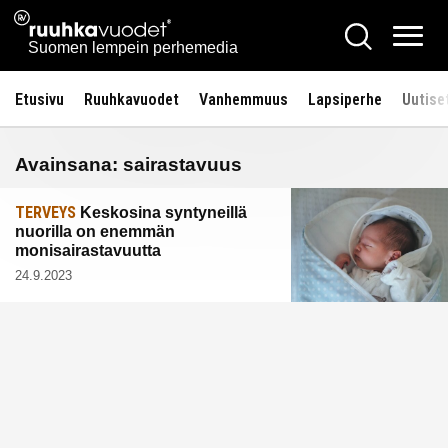
Siirry
Ruuhkavuodet.fi
Hae
sisältöön
Vali
Suomen lempein perhemedia
Etusivu
Ruuhkavuodet
Vanhemmuus
Lapsiperhe
Uutise
Avainsana:
sairastavuus
TERVEYS
Keskosina syntyneillä
nuorilla on enemmän
monisairastavuutta
24.9.2023