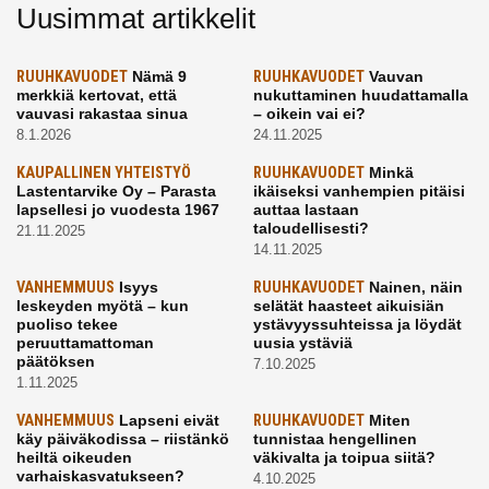
Uusimmat artikkelit
RUUHKAVUODET
Nämä 9
RUUHKAVUODET
Vauvan
merkkiä kertovat, että
nukuttaminen huudattamalla
vauvasi rakastaa sinua
– oikein vai ei?
8.1.2026
24.11.2025
KAUPALLINEN YHTEISTYÖ
RUUHKAVUODET
Minkä
Lastentarvike Oy – Parasta
ikäiseksi vanhempien pitäisi
lapsellesi jo vuodesta 1967
auttaa lastaan
taloudellisesti?
21.11.2025
14.11.2025
VANHEMMUUS
Isyys
RUUHKAVUODET
Nainen, näin
leskeyden myötä – kun
selätät haasteet aikuisiän
puoliso tekee
ystävyyssuhteissa ja löydät
peruuttamattoman
uusia ystäviä
päätöksen
7.10.2025
1.11.2025
VANHEMMUUS
Lapseni eivät
RUUHKAVUODET
Miten
käy päiväkodissa – riistänkö
tunnistaa hengellinen
heiltä oikeuden
väkivalta ja toipua siitä?
varhaiskasvatukseen?
4.10.2025