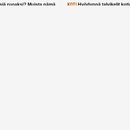
KOTI
siä ruoaksi? Muista nämä
Hyödynnä talvikelit koti
t paremman aterian
– 2 näppärää vinkkiä!
24.2.2025
Etusivu
Meistä
Ruuhkavuodet
Lapsiperhe
Vanhemmuus
Tietosuojalauseke
© 2026 Ruuhkavuodet.fi. Kaikki oikeudet pidätetään.