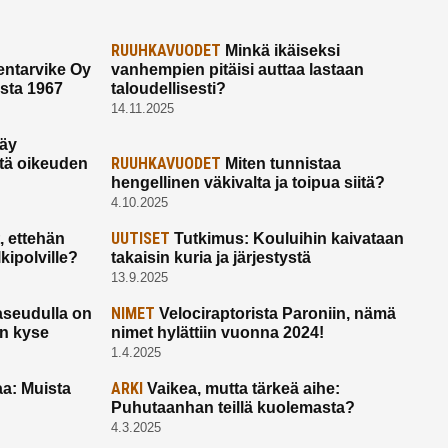
RUUHKAVUODET
Minkä ikäiseksi
ntarvike Oy
vanhempien pitäisi auttaa lastaan
esta 1967
taloudellisesti?
14.11.2025
käy
RUUHKAVUODET
ltä oikeuden
Miten tunnistaa
hengellinen väkivalta ja toipua siitä?
4.10.2025
UUTISET
 ettehän
Tutkimus: Kouluihin kaivataan
kipolville?
takaisin kuria ja järjestystä
13.9.2025
NIMET
seudulla on
Velociraptorista Paroniin, nämä
on kyse
nimet hylättiin vuonna 2024!
1.4.2025
ARKI
a: Muista
Vaikea, mutta tärkeä aihe:
Puhutaanhan teillä kuolemasta?
4.3.2025