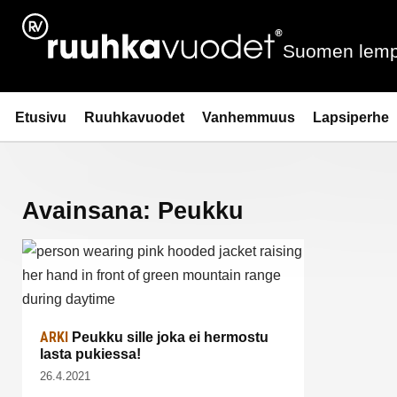
Siirry
sisältöön
Suomen lemp
Ruuhkavuodet.fi
Etusivu
Ruuhkavuodet
Vanhemmuus
Lapsiperhe
Avainsana:
Peukku
ARKI
Peukku sille joka ei hermostu
lasta pukiessa!
26.4.2021