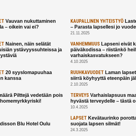
ET
KAUPALLINEN YHTEISTYÖ
Vauvan nukuttaminen
Laste
a – oikein vai ei?
– Parasta lapsellesi jo vuod
21.11.2025
ET
VANHEMMUUS
Nainen, näin selätät
Lapseni eivät 
uisiän ystävyyssuhteissa ja
päiväkodissa – riistänkö hei
 ystäviä
varhaiskasvatukseen?
4.10.2025
ET
RUUHKAVUODET
20 syyslomapuuhaa
Laman lapset,
en kanssa
siirrä köyhyyttä eteenpäin jäl
2.10.2025
TERVEYS
määrä Pilttejä vedetään pois
Varhaislapsuus maa
 homemyrkkyriski!
hyvästä terveydelle – tästä 
10.4.2025
LAPSET
Kevätaurinko porotta
disson Blu Hotel Oulu
suojata lapsen silmät!
24.3.2025