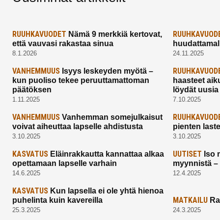
RUUHKAVUODET
RUUHKAVUOD
Nämä 9 merkkiä kertovat,
että vauvasi rakastaa sinua
huudattamall
8.1.2026
24.11.2025
VANHEMMUUS
RUUHKAVUOD
Isyys leskeyden myötä –
kun puoliso tekee peruuttamattoman
haasteet aik
päätöksen
löydät uusia
1.11.2025
7.10.2025
VANHEMMUUS
RUUHKAVUOD
Vanhemman somejulkaisut
voivat aiheuttaa lapselle ahdistusta
pienten last
3.10.2025
3.10.2025
KASVATUS
UUTISET
Eläinrakkautta kannattaa alkaa
Iso 
opettamaan lapselle varhain
myynnistä –
14.6.2025
12.4.2025
KASVATUS
Kun lapsella ei ole yhtä hienoa
MATKAILU
puhelinta kuin kavereilla
Ra
25.3.2025
24.3.2025