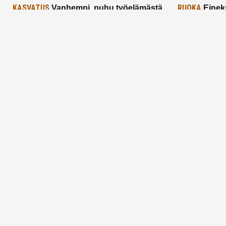
KASVATUS
RUOKA
Vanhempi, puhu työelämästä
Einek
lapselle – mutta mieti sanojasi!
asiat ja saa
25.2.2025
24.2.2025
Aitoa vertaistukea perhearkeen, lempeästi
myötäeläen
Facebook
Instagram
TikTok
X