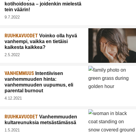
kotihoidossa – joidenkin mielestä
tein väärin!
9.7.2022
RUUHKAVUODET
Voinko olla hyvä
vanhempi, vaikka en tietäisi
kaikesta kaikkea?
2.5.2022
VANHEMMUUS
Intentiivisen
vanhemmuuden hinta:
vanhemmuuden uupumus, eli
parental burnout
4.12.2021
RUUHKAVUODET
Vanhemmuuden
kultareunuksia metsästämässä
1.5.2021