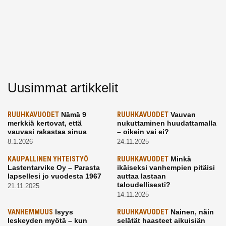
Uusimmat artikkelit
RUUHKAVUODET
Nämä 9
RUUHKAVUODET
Vauvan
merkkiä kertovat, että
nukuttaminen huudattamalla
vauvasi rakastaa sinua
– oikein vai ei?
8.1.2026
24.11.2025
KAUPALLINEN YHTEISTYÖ
RUUHKAVUODET
Minkä
Lastentarvike Oy – Parasta
ikäiseksi vanhempien pitäisi
lapsellesi jo vuodesta 1967
auttaa lastaan
taloudellisesti?
21.11.2025
14.11.2025
VANHEMMUUS
Isyys
RUUHKAVUODET
Nainen, näin
leskeyden myötä – kun
selätät haasteet aikuisiän