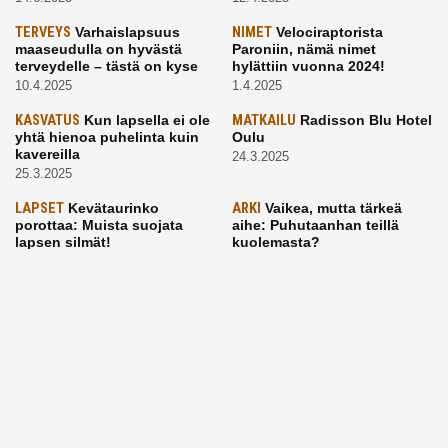
TERVEYS
Varhaislapsuus
NIMET
Velociraptorista
maaseudulla on hyvästä
Paroniin, nämä nimet
terveydelle – tästä on kyse
hylättiin vuonna 2024!
10.4.2025
1.4.2025
KASVATUS
Kun lapsella ei ole
MATKAILU
Radisson Blu Hotel
yhtä hienoa puhelinta kuin
Oulu
kavereilla
24.3.2025
25.3.2025
LAPSET
Kevätaurinko
ARKI
Vaikea, mutta tärkeä
porottaa: Muista suojata
aihe: Puhutaanhan teillä
lapsen silmät!
kuolemasta?
24.3.2025
4.3.2025
KASVATUS
Vanhempi, puhu
RUOKA
Eineksiä ruoaksi?
työelämästä lapselle – mutta
Muista nämä asiat ja saat
mieti sanojasi!
paremman aterian
25.2.2025
24.2.2025
KOTI
Hyödynnä talvikelit
ARKI
Etsiikö alaikäinen
kotia siivotessa – 2 näppärää
lapsesi kesätöitä? Tässä
vinkkiä!
hänelle 5 vinkkiä!
24.2.2025
21.2.2025