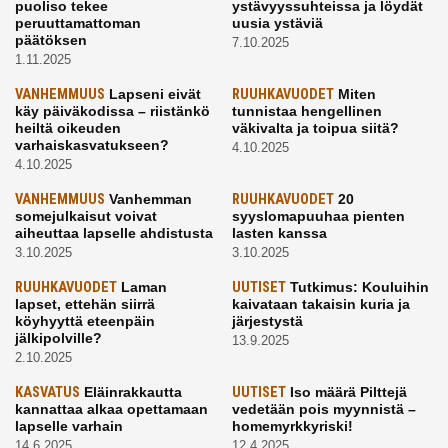
puoliso tekee
ystävyyssuhteissa ja löydät
peruuttamattoman
uusia ystäviä
päätöksen
7.10.2025
1.11.2025
VANHEMMUUS
Lapseni eivät
RUUHKAVUODET
Miten
käy päiväkodissa – riistänkö
tunnistaa hengellinen
heiltä oikeuden
väkivalta ja toipua siitä?
varhaiskasvatukseen?
4.10.2025
4.10.2025
VANHEMMUUS
Vanhemman
RUUHKAVUODET
20
somejulkaisut voivat
syyslomapuuhaa pienten
aiheuttaa lapselle ahdistusta
lasten kanssa
3.10.2025
3.10.2025
RUUHKAVUODET
Laman
UUTISET
Tutkimus: Kouluihin
lapset, ettehän siirrä
kaivataan takaisin kuria ja
köyhyyttä eteenpäin
järjestystä
jälkipolville?
13.9.2025
2.10.2025
KASVATUS
Eläinrakkautta
UUTISET
Iso määrä Pilttejä
kannattaa alkaa opettamaan
vedetään pois myynnistä –
lapselle varhain
homemyrkkyriski!
14.6.2025
12.4.2025