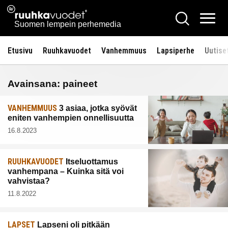
Siirry
Ruuhkavuodet.fi
Hae
sisältöön
Vali
Suomen lempein perhemedia
Etusivu
Ruuhkavuodet
Vanhemmuus
Lapsiperhe
Uutise
Avainsana:
paineet
VANHEMMUUS
3 asiaa, jotka syövät
eniten vanhempien onnellisuutta
16.8.2023
RUUHKAVUODET
Itseluottamus
vanhempana – Kuinka sitä voi
vahvistaa?
11.8.2022
LAPSET
Lapseni oli pitkään