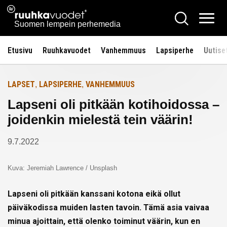
Siirry
Ruuhkavuodet.fi
Hae
Etusivulle
sisältöön
Vali
Suomen lempein perhemedia
Etusivu
Ruuhkavuodet
Vanhemmuus
Lapsiperhe
Uutise
LAPSET
LAPSIPERHE
VANHEMMUUS
,
,
Lapseni oli pitkään kotihoidossa –
joidenkin mielestä tein väärin!
9.7.2022
Kuva: Jeremiah Lawrence / Unsplash
Lapseni oli pitkään kanssani kotona eikä ollut
päiväkodissa muiden lasten tavoin. Tämä asia vaivaa
minua ajoittain, että olenko toiminut väärin, kun en