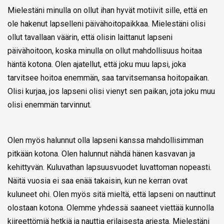
Mielestäni minulla on ollut ihan hyvät motiivit sille, että en
ole hakenut lapselleni päivähoitopaikkaa. Mielestäni olisi
ollut tavallaan väärin, että olisin laittanut lapseni
päivähoitoon, koska minulla on ollut mahdollisuus hoitaa
häntä kotona. Olen ajatellut, että joku muu lapsi, joka
tarvitsee hoitoa enemmän, saa tarvitsemansa hoitopaikan.
Olisi kurjaa, jos lapseni olisi vienyt sen paikan, jota joku muu
olisi enemmän tarvinnut.
Olen myös halunnut olla lapseni kanssa mahdollisimman
pitkään kotona. Olen halunnut nähdä hänen kasvavan ja
kehittyvän. Kuluvathan lapsuusvuodet luvattoman nopeasti.
Näitä vuosia ei saa enää takaisin, kun ne kerran ovat
kuluneet ohi. Olen myös sitä mieltä, että lapseni on nauttinut
olostaan kotona. Olemme yhdessä saaneet viettää kunnolla
kiireettömiä hetkiä ja nauttia erilaisesta arjesta. Mielestäni