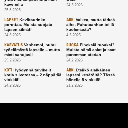
kavereilla
24.3.2025
25.3.2025
LAPSET
Kevätaurinko
ARKI
Vaikea, mutta tärkeä
porottaa: Muista suojata
aihe: Puhutaanhan teillä
lapsen silmät!
kuolemasta?
24.3.2025
4.3.2025
KASVATUS
Vanhempi, puhu
RUOKA
Eineksiä ruoaksi?
työelämästä lapselle – mutta
Muista nämä asiat ja saat
mieti sanojasi!
paremman aterian
25.2.2025
24.2.2025
KOTI
Hyödynnä talvikelit
ARKI
Etsiikö alaikäinen
kotia siivotessa – 2 näppärää
lapsesi kesätöitä? Tässä
vinkkiä!
hänelle 5 vinkkiä!
24.2.2025
21.2.2025