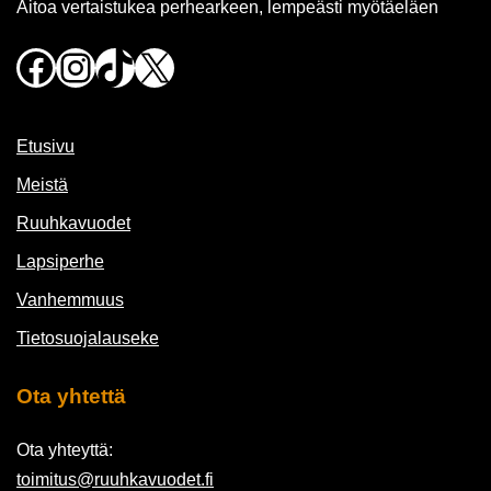
Aitoa vertaistukea perhearkeen, lempeästi myötäeläen
Facebook
Instagram
TikTok
X
Etusivu
Meistä
Ruuhkavuodet
Lapsiperhe
Vanhemmuus
Tietosuojalauseke
Ota yhtettä
Ota yhteyttä:
toimitus@ruuhkavuodet.fi