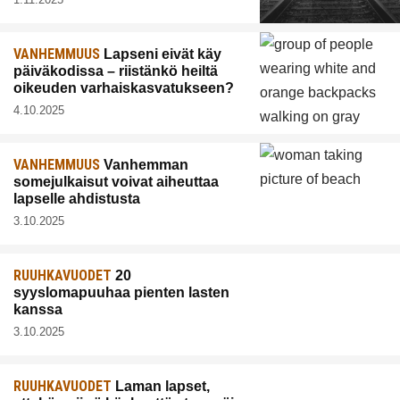
VANHEMMUUS
Lapseni eivät käy
päiväkodissa – riistänkö heiltä
oikeuden varhaiskasvatukseen?
4.10.2025
VANHEMMUUS
Vanhemman
somejulkaisut voivat aiheuttaa
lapselle ahdistusta
3.10.2025
RUUHKAVUODET
20
syyslomapuuhaa pienten lasten
kanssa
3.10.2025
RUUHKAVUODET
Laman lapset,