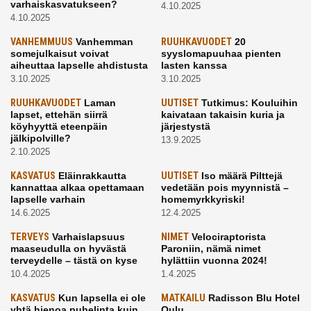
varhaiskasvatukseen?
4.10.2025
4.10.2025
VANHEMMUUS
Vanhemman
RUUHKAVUODET
20
somejulkaisut voivat
syyslomapuuhaa pienten
aiheuttaa lapselle ahdistusta
lasten kanssa
3.10.2025
3.10.2025
RUUHKAVUODET
Laman
UUTISET
Tutkimus: Kouluihin
lapset, ettehän siirrä
kaivataan takaisin kuria ja
köyhyyttä eteenpäin
järjestystä
jälkipolville?
13.9.2025
2.10.2025
KASVATUS
Eläinrakkautta
UUTISET
Iso määrä Pilttejä
kannattaa alkaa opettamaan
vedetään pois myynnistä –
lapselle varhain
homemyrkkyriski!
14.6.2025
12.4.2025
TERVEYS
Varhaislapsuus
NIMET
Velociraptorista
maaseudulla on hyvästä
Paroniin, nämä nimet
terveydelle – tästä on kyse
hylättiin vuonna 2024!
10.4.2025
1.4.2025
KASVATUS
Kun lapsella ei ole
MATKAILU
Radisson Blu Hotel
yhtä hienoa puhelinta kuin
Oulu