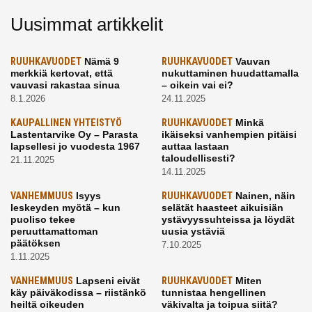
Uusimmat artikkelit
RUUHKAVUODET
Nämä 9
RUUHKAVUODET
Vauvan
merkkiä kertovat, että
nukuttaminen huudattamalla
vauvasi rakastaa sinua
– oikein vai ei?
8.1.2026
24.11.2025
KAUPALLINEN YHTEISTYÖ
RUUHKAVUODET
Minkä
Lastentarvike Oy – Parasta
ikäiseksi vanhempien pitäisi
lapsellesi jo vuodesta 1967
auttaa lastaan
taloudellisesti?
21.11.2025
14.11.2025
VANHEMMUUS
Isyys
RUUHKAVUODET
Nainen, näin
leskeyden myötä – kun
selätät haasteet aikuisiän
puoliso tekee
ystävyyssuhteissa ja löydät
peruuttamattoman
uusia ystäviä
päätöksen
7.10.2025
1.11.2025
VANHEMMUUS
Lapseni eivät
RUUHKAVUODET
Miten
käy päiväkodissa – riistänkö
tunnistaa hengellinen
heiltä oikeuden
väkivalta ja toipua siitä?