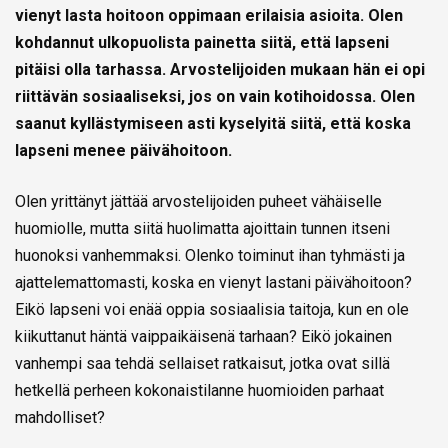
vienyt lasta hoitoon oppimaan erilaisia asioita. Olen
kohdannut ulkopuolista painetta siitä, että lapseni
pitäisi olla tarhassa. Arvostelijoiden mukaan hän ei opi
riittävän sosiaaliseksi, jos on vain kotihoidossa. Olen
saanut kyllästymiseen asti kyselyitä siitä, että koska
lapseni menee päivähoitoon.
Olen yrittänyt jättää arvostelijoiden puheet vähäiselle
huomiolle, mutta siitä huolimatta ajoittain tunnen itseni
huonoksi vanhemmaksi. Olenko toiminut ihan tyhmästi ja
ajattelemattomasti, koska en vienyt lastani päivähoitoon?
Eikö lapseni voi enää oppia sosiaalisia taitoja, kun en ole
kiikuttanut häntä vaippaikäisenä tarhaan? Eikö jokainen
vanhempi saa tehdä sellaiset ratkaisut, jotka ovat sillä
hetkellä perheen kokonaistilanne huomioiden parhaat
mahdolliset?