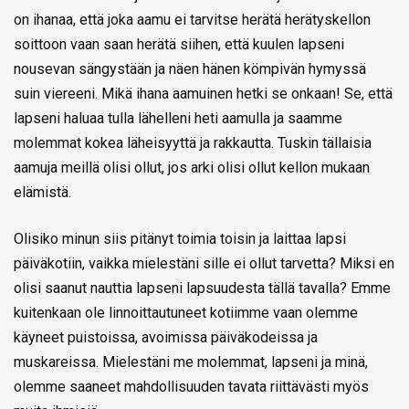
on ihanaa, että joka aamu ei tarvitse herätä herätyskellon
soittoon vaan saan herätä siihen, että kuulen lapseni
nousevan sängystään ja näen hänen kömpivän hymyssä
suin viereeni. Mikä ihana aamuinen hetki se onkaan! Se, että
lapseni haluaa tulla lähelleni heti aamulla ja saamme
molemmat kokea läheisyyttä ja rakkautta. Tuskin tällaisia
aamuja meillä olisi ollut, jos arki olisi ollut kellon mukaan
elämistä.
Olisiko minun siis pitänyt toimia toisin ja laittaa lapsi
päiväkotiin, vaikka mielestäni sille ei ollut tarvetta? Miksi en
olisi saanut nauttia lapseni lapsuudesta tällä tavalla? Emme
kuitenkaan ole linnoittautuneet kotiimme vaan olemme
käyneet puistoissa, avoimissa päiväkodeissa ja
muskareissa. Mielestäni me molemmat, lapseni ja minä,
olemme saaneet mahdollisuuden tavata riittävästi myös