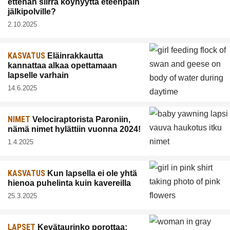
ettehän siirrä köyhyyttä eteenpäin
jälkipolville?
2.10.2025
KASVATUS
Eläinrakkautta
kannattaa alkaa opettamaan
lapselle varhain
14.6.2025
NIMET
Velociraptorista Paroniin,
nämä nimet hylättiin vuonna 2024!
1.4.2025
KASVATUS
Kun lapsella ei ole yhtä
hienoa puhelinta kuin kavereilla
25.3.2025
LAPSET
Kevätaurinko porottaa: