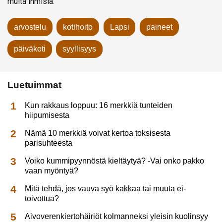
muita ihmisiä.
arvostelu
kotihoito
Lapsi
paineet
päiväkoti
syyllisyys
Luetuimmat
Kun rakkaus loppuu: 16 merkkiä tunteiden
hiipumisesta
Nämä 10 merkkiä voivat kertoa toksisesta
parisuhteesta
Voiko kummipyynnöstä kieltäytyä? -Vai onko pakko
vaan myöntyä?
Mitä tehdä, jos vauva syö kakkaa tai muuta ei-
toivottua?
Aivoverenkiertohäiriöt kolmanneksi yleisin kuolinsyy