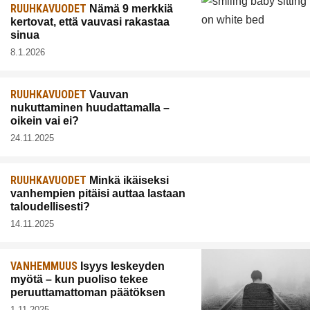
RUUHKAVUODET
Nämä 9 merkkiä
kertovat, että vauvasi rakastaa
sinua
8.1.2026
RUUHKAVUODET
Vauvan
nukuttaminen huudattamalla –
oikein vai ei?
24.11.2025
RUUHKAVUODET
Minkä ikäiseksi
vanhempien pitäisi auttaa lastaan
taloudellisesti?
14.11.2025
VANHEMMUUS
Isyys leskeyden
myötä – kun puoliso tekee
peruuttamattoman päätöksen
1.11.2025