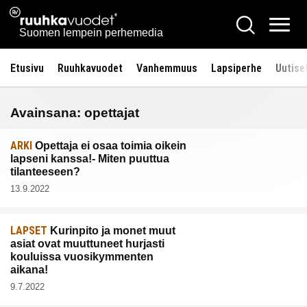
Siirry
Ruuhkavuodet.fi
Hae
sisältöön
Vali
Suomen lempein perhemedia
Etusivu
Ruuhkavuodet
Vanhemmuus
Lapsiperhe
Uutise
Avainsana:
opettajat
ARKI
Opettaja ei osaa toimia oikein
lapseni kanssa!- Miten puuttua
tilanteeseen?
13.9.2022
LAPSET
Kurinpito ja monet muut
asiat ovat muuttuneet hurjasti
kouluissa vuosikymmenten
aikana!
9.7.2022