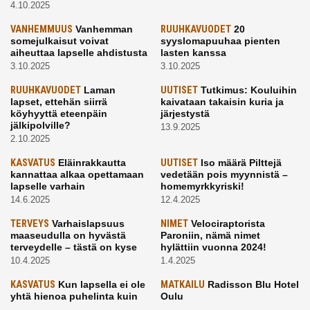
4.10.2025
VANHEMMUUS
Vanhemman
RUUHKAVUODET
20
somejulkaisut voivat
syyslomapuuhaa pienten
aiheuttaa lapselle ahdistusta
lasten kanssa
3.10.2025
3.10.2025
RUUHKAVUODET
Laman
UUTISET
Tutkimus: Kouluihin
lapset, ettehän siirrä
kaivataan takaisin kuria ja
köyhyyttä eteenpäin
järjestystä
jälkipolville?
13.9.2025
2.10.2025
KASVATUS
Eläinrakkautta
UUTISET
Iso määrä Pilttejä
kannattaa alkaa opettamaan
vedetään pois myynnistä –
lapselle varhain
homemyrkkyriski!
14.6.2025
12.4.2025
TERVEYS
Varhaislapsuus
NIMET
Velociraptorista
maaseudulla on hyvästä
Paroniin, nämä nimet
terveydelle – tästä on kyse
hylättiin vuonna 2024!
10.4.2025
1.4.2025
KASVATUS
Kun lapsella ei ole
MATKAILU
Radisson Blu Hotel
yhtä hienoa puhelinta kuin
Oulu
kavereilla
24.3.2025