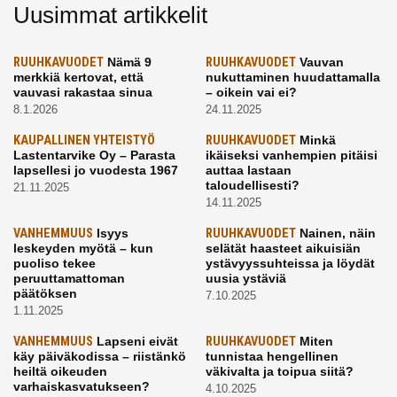
Uusimmat artikkelit
RUUHKAVUODET
Nämä 9
RUUHKAVUODET
Vauvan
merkkiä kertovat, että
nukuttaminen huudattamalla
vauvasi rakastaa sinua
– oikein vai ei?
8.1.2026
24.11.2025
KAUPALLINEN YHTEISTYÖ
RUUHKAVUODET
Minkä
Lastentarvike Oy – Parasta
ikäiseksi vanhempien pitäisi
lapsellesi jo vuodesta 1967
auttaa lastaan
taloudellisesti?
21.11.2025
14.11.2025
VANHEMMUUS
Isyys
RUUHKAVUODET
Nainen, näin
leskeyden myötä – kun
selätät haasteet aikuisiän
puoliso tekee
ystävyyssuhteissa ja löydät
peruuttamattoman
uusia ystäviä
päätöksen
7.10.2025
1.11.2025
VANHEMMUUS
Lapseni eivät
RUUHKAVUODET
Miten
käy päiväkodissa – riistänkö
tunnistaa hengellinen
heiltä oikeuden
väkivalta ja toipua siitä?
varhaiskasvatukseen?
4.10.2025