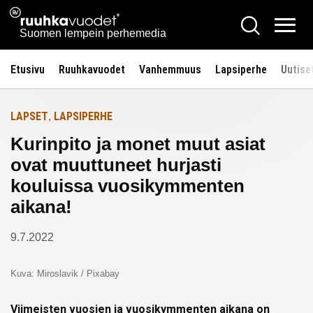
Siirry
Ruuhkavuodet.fi
Hae
Etusivulle
sisältöön
Vali
Suomen lempein perhemedia
Etusivu
Ruuhkavuodet
Vanhemmuus
Lapsiperhe
Uutise
LAPSET
LAPSIPERHE
,
Kurinpito ja monet muut asiat
ovat muuttuneet hurjasti
kouluissa vuosikymmenten
aikana!
9.7.2022
Kuva: Miroslavik / Pixabay
Viimeisten vuosien ja vuosikymmenten aikana on