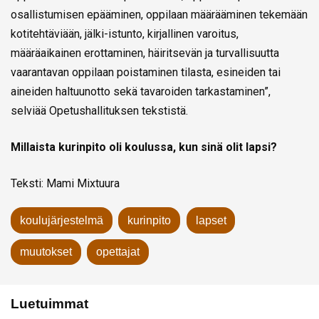
osallistumisen epääminen, oppilaan määrääminen tekemään
kotitehtäviään, jälki-istunto, kirjallinen varoitus,
määräaikainen erottaminen, häiritsevän ja turvallisuutta
vaarantavan oppilaan poistaminen tilasta, esineiden tai
aineiden haltuunotto sekä tavaroiden tarkastaminen”,
selviää Opetushallituksen tekstistä.
Millaista kurinpito oli koulussa, kun sinä olit lapsi?
Teksti: Mami Mixtuura
koulujärjestelmä
kurinpito
lapset
muutokset
opettajat
Luetuimmat