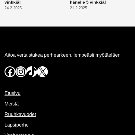
vinkkiä!
hänelle 5 vinkkiä!
24.2.2025
21.2.2025
Aitoa vertaistukea perhearkeen, lempeästi myötäeläen
Facebook
Instagram
TikTok
X
Etusivu
Meistä
Ruuhkavuodet
Lapsiperhe