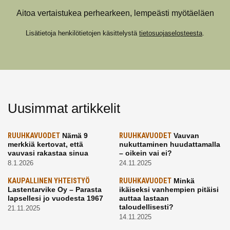
Aitoa vertaistukea perhearkeen, lempeästi myötäeläen
Lisätietoja henkilötietojen käsittelystä
tietosuojaselosteesta
.
Uusimmat artikkelit
RUUHKAVUODET
Nämä 9
RUUHKAVUODET
Vauvan
merkkiä kertovat, että
nukuttaminen huudattamalla
vauvasi rakastaa sinua
– oikein vai ei?
8.1.2026
24.11.2025
KAUPALLINEN YHTEISTYÖ
RUUHKAVUODET
Minkä
Lastentarvike Oy – Parasta
ikäiseksi vanhempien pitäisi
lapsellesi jo vuodesta 1967
auttaa lastaan
taloudellisesti?
21.11.2025
14.11.2025