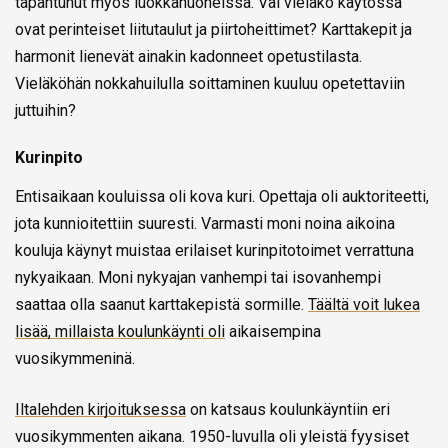
tapahtunut myös luokkahuoneissa. Vai vieläkö käytössä
ovat perinteiset liitutaulut ja piirtoheittimet? Karttakepit ja
harmonit lienevät ainakin kadonneet opetustilasta.
Vieläköhän nokkahuilulla soittaminen kuuluu opetettaviin
juttuihin?
Kurinpito
Entisaikaan kouluissa oli kova kuri. Opettaja oli auktoriteetti,
jota kunnioitettiin suuresti. Varmasti moni noina aikoina
kouluja käynyt muistaa erilaiset kurinpitotoimet verrattuna
nykyaikaan. Moni nykyajan vanhempi tai isovanhempi
saattaa olla saanut karttakepistä sormille.
Täältä voit lukea
lisää, millaista koulunkäynti oli
aikaisempina
vuosikymmeninä.
Iltalehden kirjoituksessa
on katsaus koulunkäyntiin eri
vuosikymmenten aikana. 1950-luvulla oli yleistä fyysiset