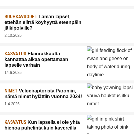
RUUHKAVUODET
Laman lapset,
ettehän siirrä köyhyyttä eteenpäin
jälkipolville?
2.10.2025
KASVATUS
Eläinrakkautta
kannattaa alkaa opettamaan
lapselle varhain
14.6.2025
NIMET
Velociraptorista Paroniin,
nämä nimet hylättiin vuonna 2024!
1.4.2025
KASVATUS
Kun lapsella ei ole yhtä
hienoa puhelinta kuin kavereilla