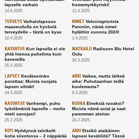
lapselle varhain
homemyrkkyriski!
14.6.2025
12.4.2025
TERVEYS
Varhaislapsuus
NIMET
Velociraptorista
maaseudulla on hyvästä
Paroniin, nämä nimet
terveydelle – tästä on kyse
hylättiin vuonna 2024!
10.4.2025
1.4.2025
KASVATUS
Kun lapsella ei ole
MATKAILU
Radisson Blu Hotel
yhtä hienoa puhelinta kuin
Oulu
kavereilla
24.3.2025
25.3.2025
LAPSET
Kevätaurinko
ARKI
Vaikea, mutta tärkeä
porottaa: Muista suojata
aihe: Puhutaanhan teillä
lapsen silmät!
kuolemasta?
24.3.2025
4.3.2025
KASVATUS
Vanhempi, puhu
RUOKA
Eineksiä ruoaksi?
työelämästä lapselle – mutta
Muista nämä asiat ja saat
mieti sanojasi!
paremman aterian
25.2.2025
24.2.2025
KOTI
Hyödynnä talvikelit
ARKI
Etsiikö alaikäinen
kotia siivotessa – 2 näppärää
lapsesi kesätöitä? Tässä