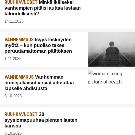
RUUHKAVUODET
Minkä ikäiseksi
vanhempien pitäisi auttaa lastaan
taloudellisesti?
14.11.2025
VANHEMMUUS
Isyys leskeyden
myötä – kun puoliso tekee
peruuttamattoman päätöksen
1.11.2025
VANHEMMUUS
Vanhemman
somejulkaisut voivat aiheuttaa
lapselle ahdistusta
3.10.2025
RUUHKAVUODET
20
syyslomapuuhaa pienten lasten
kanssa
3.10.2025