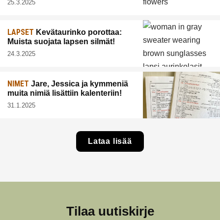
25.3.2025
LAPSET
Kevätaurinko porottaa:
Muista suojata lapsen silmät!
24.3.2025
NIMET
Jare, Jessica ja kymmeniä
muita nimiä lisättiin kalenteriin!
31.1.2025
Lataa lisää
Tilaa uutiskirje