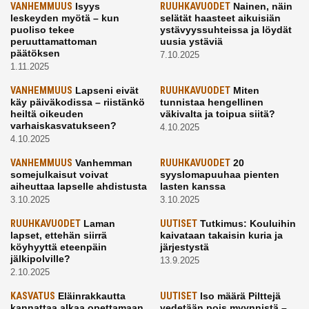
VANHEMMUUS
Isyys
RUUHKAVUODET
Nainen, näin
leskeyden myötä – kun
selätät haasteet aikuisiän
puoliso tekee
ystävyyssuhteissa ja löydät
peruuttamattoman
uusia ystäviä
päätöksen
7.10.2025
1.11.2025
VANHEMMUUS
Lapseni eivät
RUUHKAVUODET
Miten
käy päiväkodissa – riistänkö
tunnistaa hengellinen
heiltä oikeuden
väkivalta ja toipua siitä?
varhaiskasvatukseen?
4.10.2025
4.10.2025
VANHEMMUUS
Vanhemman
RUUHKAVUODET
20
somejulkaisut voivat
syyslomapuuhaa pienten
aiheuttaa lapselle ahdistusta
lasten kanssa
3.10.2025
3.10.2025
RUUHKAVUODET
Laman
UUTISET
Tutkimus: Kouluihin
lapset, ettehän siirrä
kaivataan takaisin kuria ja
köyhyyttä eteenpäin
järjestystä
jälkipolville?
13.9.2025
2.10.2025
KASVATUS
Eläinrakkautta
UUTISET
Iso määrä Pilttejä
kannattaa alkaa opettamaan
vedetään pois myynnistä –