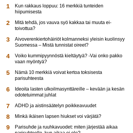
Kun rakkaus loppuu: 16 merkkiä tunteiden
hiipumisesta
Mitä tehdä, jos vauva syö kakkaa tai muuta ei-
toivottua?
Aivoverenkiertohäiriöt kolmanneksi yleisin kuolinsyy
Suomessa – Mistä tunnistat oireet?
Voiko kummipyynnöstä kieltäytyä? -Vai onko pakko
vaan myöntyä?
Nämä 10 merkkiä voivat kertoa toksisesta
parisuhteesta
Ideoita lasten ulkoilmasynttäreille – kevään ja kesän
odotetuimmat juhlat
ADHD ja aistinsäätelyn poikkeavuudet
Minkä ikäisen lapsen hiukset voi värjätä?
Parisuhde ja ruuhkavuodet: miten järjestää aikaa
parisuhteelle, kun aikaa ei ole?