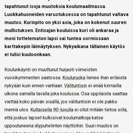
tapahtunut isoja muutoksia koulumaailmassa.
Luokkahuoneiden varustuksessa on tapahtunut valtava
muutos. Kurinpito on yksi asia, joka on kokenut suuren
mullistuksen. Entisajan kouluissa kuri oli ankaraa ja
moni tottelematon lapsi sai tuntea sormissaan
karttakepin läimäytyksen. Nykyaikana tällainen käytös
ei tulisi kuuloonkaan.
Koulunkäynti on muuttunut hurjasti viimeisten
vuosikymmenten saatossa.
Kouluruoka
lienee ihan erilaista
nykyään kuin ennen vanhaan.
Välituntisin
ei enää kirmailla
ulkona samalla tavalla joka koulussa. Osa oppilaista saattaa
viettää koko päivän sisällä, jos välituntisin ei ole pakko
mennä ulos.
Kultaisella 90-luvulla
ei ollut mitään tietoa siitä,
että joskus lapset kulkisivat koulumatkoja katse
uppoutuneena älypuhelinten näyttöihin. Suuri muutos on