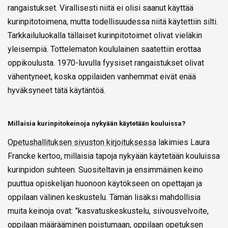
rangaistukset. Virallisesti niitä ei olisi saanut käyttää
kurinpitotoimena, mutta todellisuudessa niitä käytettiin silti.
Tarkkailuluokalla tällaiset kurinpitotoimet olivat vieläkin
yleisempiä. Tottelematon koululainen saatettiin erottaa
oppikoulusta. 1970-luvulla fyysiset rangaistukset olivat
vähentyneet, koska oppilaiden vanhemmat eivät enää
hyväksyneet tätä käytäntöä.
Millaisia kurinpitokeinoja nykyään käytetään kouluissa?
Opetushallituksen sivuston kirjoituksessa
lakimies Laura
Francke kertoo, millaisia tapoja nykyään käytetään kouluissa
kurinpidon suhteen. Suositeltavin ja ensimmäinen keino
puuttua opiskelijan huonoon käytökseen on opettajan ja
oppilaan välinen keskustelu. Tämän lisäksi mahdollisia
muita keinoja ovat: ”kasvatuskeskustelu, siivousvelvoite,
oppilaan määrääminen poistumaan, oppilaan opetuksen