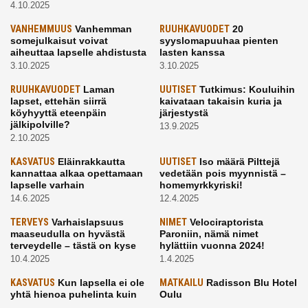
4.10.2025
VANHEMMUUS
Vanhemman
RUUHKAVUODET
20
somejulkaisut voivat
syyslomapuuhaa pienten
aiheuttaa lapselle ahdistusta
lasten kanssa
3.10.2025
3.10.2025
RUUHKAVUODET
Laman
UUTISET
Tutkimus: Kouluihin
lapset, ettehän siirrä
kaivataan takaisin kuria ja
köyhyyttä eteenpäin
järjestystä
jälkipolville?
13.9.2025
2.10.2025
KASVATUS
Eläinrakkautta
UUTISET
Iso määrä Pilttejä
kannattaa alkaa opettamaan
vedetään pois myynnistä –
lapselle varhain
homemyrkkyriski!
14.6.2025
12.4.2025
TERVEYS
Varhaislapsuus
NIMET
Velociraptorista
maaseudulla on hyvästä
Paroniin, nämä nimet
terveydelle – tästä on kyse
hylättiin vuonna 2024!
10.4.2025
1.4.2025
KASVATUS
Kun lapsella ei ole
MATKAILU
Radisson Blu Hotel
yhtä hienoa puhelinta kuin
Oulu
kavereilla
24.3.2025