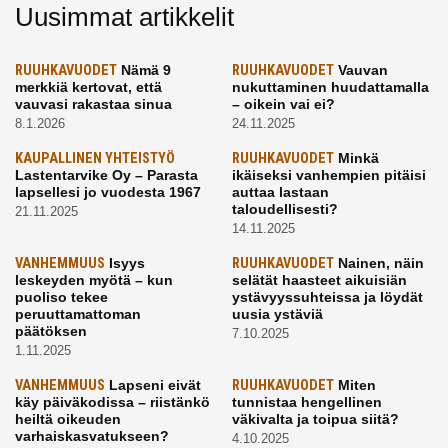
Uusimmat artikkelit
RUUHKAVUODET
Nämä 9
RUUHKAVUODET
Vauvan
merkkiä kertovat, että
nukuttaminen huudattamalla
vauvasi rakastaa sinua
– oikein vai ei?
8.1.2026
24.11.2025
KAUPALLINEN YHTEISTYÖ
RUUHKAVUODET
Minkä
Lastentarvike Oy – Parasta
ikäiseksi vanhempien pitäisi
lapsellesi jo vuodesta 1967
auttaa lastaan
taloudellisesti?
21.11.2025
14.11.2025
VANHEMMUUS
Isyys
RUUHKAVUODET
Nainen, näin
leskeyden myötä – kun
selätät haasteet aikuisiän
puoliso tekee
ystävyyssuhteissa ja löydät
peruuttamattoman
uusia ystäviä
päätöksen
7.10.2025
1.11.2025
VANHEMMUUS
Lapseni eivät
RUUHKAVUODET
Miten
käy päiväkodissa – riistänkö
tunnistaa hengellinen
heiltä oikeuden
väkivalta ja toipua siitä?
varhaiskasvatukseen?
4.10.2025