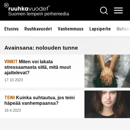
Siirry
Ruuhkavuodet.fi
Hae
sisältöön
Vali
Suomen lempein perhemedia
Etusivu
Ruuhkavuodet
Vanhemmuus
Lapsiperhe
Uutise
Avainsana:
nolouden tunne
VINKIT
Miten voi lakata
stressaamasta siitä, mitä muut
ajattelevat?
17.10.2023
TEINI
Kuinka suhtautua, jos teini
häpeää vanhempaansa?
18.4.2023