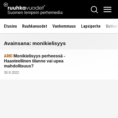
Siirry
Ruuhkavuodet.fi
Hae
sisältöön
Vali
Suomen lempein perhemedia
Etusivu
Ruuhkavuodet
Vanhemmuus
Lapsiperhe
Uutise
Avainsana:
monikielisyys
ARKI
Monikielisyys perheessä -
Haasteellinen tilanne vai upea
mahdollisuus?
30.8.2022