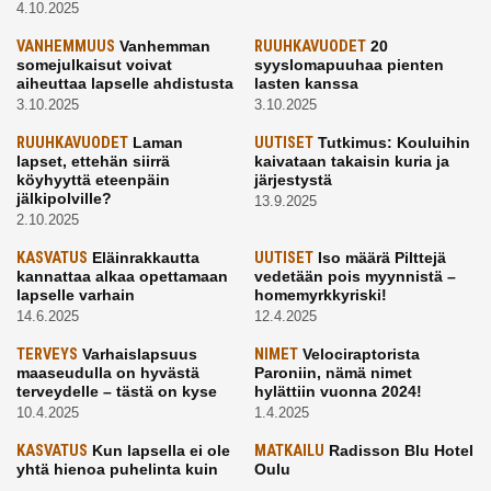
4.10.2025
VANHEMMUUS
Vanhemman
RUUHKAVUODET
20
somejulkaisut voivat
syyslomapuuhaa pienten
aiheuttaa lapselle ahdistusta
lasten kanssa
3.10.2025
3.10.2025
RUUHKAVUODET
Laman
UUTISET
Tutkimus: Kouluihin
lapset, ettehän siirrä
kaivataan takaisin kuria ja
köyhyyttä eteenpäin
järjestystä
jälkipolville?
13.9.2025
2.10.2025
KASVATUS
Eläinrakkautta
UUTISET
Iso määrä Pilttejä
kannattaa alkaa opettamaan
vedetään pois myynnistä –
lapselle varhain
homemyrkkyriski!
14.6.2025
12.4.2025
TERVEYS
Varhaislapsuus
NIMET
Velociraptorista
maaseudulla on hyvästä
Paroniin, nämä nimet
terveydelle – tästä on kyse
hylättiin vuonna 2024!
10.4.2025
1.4.2025
KASVATUS
Kun lapsella ei ole
MATKAILU
Radisson Blu Hotel
yhtä hienoa puhelinta kuin
Oulu
kavereilla
24.3.2025