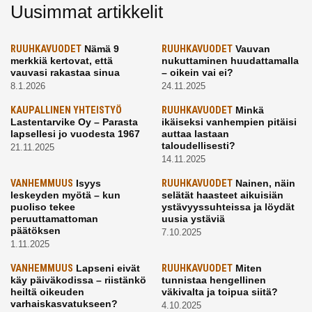
Uusimmat artikkelit
RUUHKAVUODET
Nämä 9
RUUHKAVUODET
Vauvan
merkkiä kertovat, että
nukuttaminen huudattamalla
vauvasi rakastaa sinua
– oikein vai ei?
8.1.2026
24.11.2025
KAUPALLINEN YHTEISTYÖ
RUUHKAVUODET
Minkä
Lastentarvike Oy – Parasta
ikäiseksi vanhempien pitäisi
lapsellesi jo vuodesta 1967
auttaa lastaan
taloudellisesti?
21.11.2025
14.11.2025
VANHEMMUUS
Isyys
RUUHKAVUODET
Nainen, näin
leskeyden myötä – kun
selätät haasteet aikuisiän
puoliso tekee
ystävyyssuhteissa ja löydät
peruuttamattoman
uusia ystäviä
päätöksen
7.10.2025
1.11.2025
VANHEMMUUS
Lapseni eivät
RUUHKAVUODET
Miten
käy päiväkodissa – riistänkö
tunnistaa hengellinen
heiltä oikeuden
väkivalta ja toipua siitä?
varhaiskasvatukseen?
4.10.2025