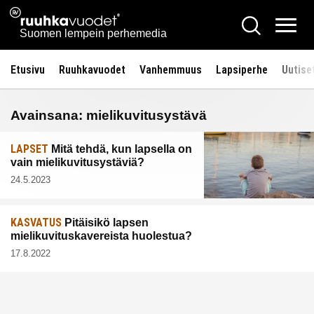
Siirry
Ruuhkavuodet.fi
Hae
sisältöön
Vali
Suomen lempein perhemedia
Etusivu
Ruuhkavuodet
Vanhemmuus
Lapsiperhe
Uutise
Avainsana:
mielikuvitusystävä
LAPSET
Mitä tehdä, kun lapsella on
vain mielikuvitusystäviä?
24.5.2023
KASVATUS
Pitäisikö lapsen
mielikuvituskavereista huolestua?
17.8.2022