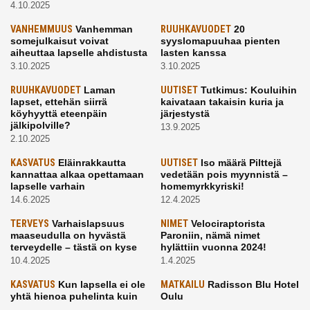
4.10.2025
VANHEMMUUS
Vanhemman
RUUHKAVUODET
20
somejulkaisut voivat
syyslomapuuhaa pienten
aiheuttaa lapselle ahdistusta
lasten kanssa
3.10.2025
3.10.2025
RUUHKAVUODET
Laman
UUTISET
Tutkimus: Kouluihin
lapset, ettehän siirrä
kaivataan takaisin kuria ja
köyhyyttä eteenpäin
järjestystä
jälkipolville?
13.9.2025
2.10.2025
KASVATUS
Eläinrakkautta
UUTISET
Iso määrä Pilttejä
kannattaa alkaa opettamaan
vedetään pois myynnistä –
lapselle varhain
homemyrkkyriski!
14.6.2025
12.4.2025
TERVEYS
Varhaislapsuus
NIMET
Velociraptorista
maaseudulla on hyvästä
Paroniin, nämä nimet
terveydelle – tästä on kyse
hylättiin vuonna 2024!
10.4.2025
1.4.2025
KASVATUS
Kun lapsella ei ole
MATKAILU
Radisson Blu Hotel
yhtä hienoa puhelinta kuin
Oulu
kavereilla
24.3.2025