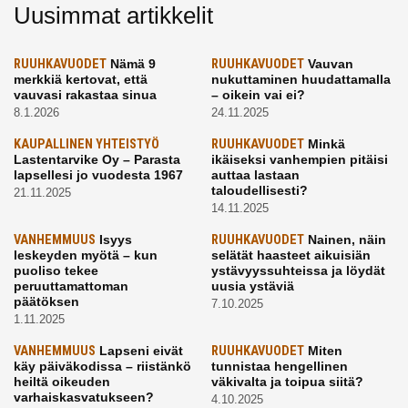
Uusimmat artikkelit
RUUHKAVUODET
Nämä 9
RUUHKAVUODET
Vauvan
merkkiä kertovat, että
nukuttaminen huudattamalla
vauvasi rakastaa sinua
– oikein vai ei?
8.1.2026
24.11.2025
KAUPALLINEN YHTEISTYÖ
RUUHKAVUODET
Minkä
Lastentarvike Oy – Parasta
ikäiseksi vanhempien pitäisi
lapsellesi jo vuodesta 1967
auttaa lastaan
taloudellisesti?
21.11.2025
14.11.2025
VANHEMMUUS
Isyys
RUUHKAVUODET
Nainen, näin
leskeyden myötä – kun
selätät haasteet aikuisiän
puoliso tekee
ystävyyssuhteissa ja löydät
peruuttamattoman
uusia ystäviä
päätöksen
7.10.2025
1.11.2025
VANHEMMUUS
Lapseni eivät
RUUHKAVUODET
Miten
käy päiväkodissa – riistänkö
tunnistaa hengellinen
heiltä oikeuden
väkivalta ja toipua siitä?
varhaiskasvatukseen?
4.10.2025