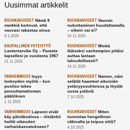
Uusimmat artikkelit
RUUHKAVUODET
Nämä 9
RUUHKAVUODET
Vauvan
merkkiä kertovat, että
nukuttaminen huudattamalla
vauvasi rakastaa sinua
– oikein vai ei?
8.1.2026
24.11.2025
KAUPALLINEN YHTEISTYÖ
RUUHKAVUODET
Minkä
Lastentarvike Oy – Parasta
ikäiseksi vanhempien pitäisi
lapsellesi jo vuodesta 1967
auttaa lastaan
taloudellisesti?
21.11.2025
14.11.2025
VANHEMMUUS
Isyys
RUUHKAVUODET
Nainen, näin
leskeyden myötä – kun
selätät haasteet aikuisiän
puoliso tekee
ystävyyssuhteissa ja löydät
peruuttamattoman
uusia ystäviä
päätöksen
7.10.2025
1.11.2025
VANHEMMUUS
Lapseni eivät
RUUHKAVUODET
Miten
käy päiväkodissa – riistänkö
tunnistaa hengellinen
heiltä oikeuden
väkivalta ja toipua siitä?
varhaiskasvatukseen?
4.10.2025