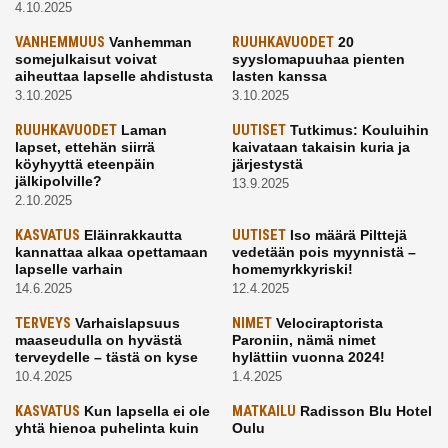
4.10.2025
VANHEMMUUS
Vanhemman
RUUHKAVUODET
20
somejulkaisut voivat
syyslomapuuhaa pienten
aiheuttaa lapselle ahdistusta
lasten kanssa
3.10.2025
3.10.2025
RUUHKAVUODET
Laman
UUTISET
Tutkimus: Kouluihin
lapset, ettehän siirrä
kaivataan takaisin kuria ja
köyhyyttä eteenpäin
järjestystä
jälkipolville?
13.9.2025
2.10.2025
KASVATUS
Eläinrakkautta
UUTISET
Iso määrä Pilttejä
kannattaa alkaa opettamaan
vedetään pois myynnistä –
lapselle varhain
homemyrkkyriski!
14.6.2025
12.4.2025
TERVEYS
Varhaislapsuus
NIMET
Velociraptorista
maaseudulla on hyvästä
Paroniin, nämä nimet
terveydelle – tästä on kyse
hylättiin vuonna 2024!
10.4.2025
1.4.2025
KASVATUS
Kun lapsella ei ole
MATKAILU
Radisson Blu Hotel
yhtä hienoa puhelinta kuin
Oulu
kavereilla
24.3.2025