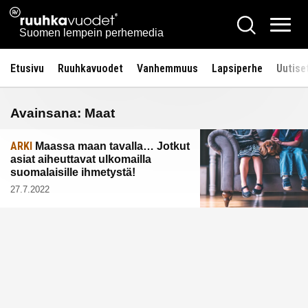
Siirry
Ruuhkavuodet.fi
Hae
sisältöön
Vali
Suomen lempein perhemedia
Etusivu
Ruuhkavuodet
Vanhemmuus
Lapsiperhe
Uutise
Avainsana:
Maat
ARKI
Maassa maan tavalla… Jotkut
asiat aiheuttavat ulkomailla
suomalaisille ihmetystä!
27.7.2022