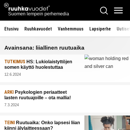
Siirry
Ruuhkavuodet.fi
Hae
sisältöön
Vali
Suomen lempein perhemedia
Etusivu
Ruuhkavuodet
Vanhemmuus
Lapsiperhe
Uutise
Avainsana:
liiallinen ruutuaika
TUTKIMUS
HS: Lukiolaistyttöjen
somen käyttö huolestuttaa
12.6.2024
ARKI
Psykologien periaatteet
lasten ruutuajoille – ota mallia!
7.3.2024
TEINI
Ruutuaika: Onko lapsesi liian
kiinni älylaitteessaan?