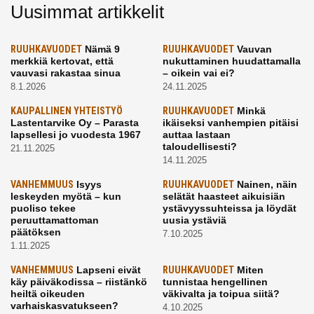
Uusimmat artikkelit
RUUHKAVUODET
Nämä 9
RUUHKAVUODET
Vauvan
merkkiä kertovat, että
nukuttaminen huudattamalla
vauvasi rakastaa sinua
– oikein vai ei?
8.1.2026
24.11.2025
KAUPALLINEN YHTEISTYÖ
RUUHKAVUODET
Minkä
Lastentarvike Oy – Parasta
ikäiseksi vanhempien pitäisi
lapsellesi jo vuodesta 1967
auttaa lastaan
taloudellisesti?
21.11.2025
14.11.2025
VANHEMMUUS
Isyys
RUUHKAVUODET
Nainen, näin
leskeyden myötä – kun
selätät haasteet aikuisiän
puoliso tekee
ystävyyssuhteissa ja löydät
peruuttamattoman
uusia ystäviä
päätöksen
7.10.2025
1.11.2025
VANHEMMUUS
Lapseni eivät
RUUHKAVUODET
Miten
käy päiväkodissa – riistänkö
tunnistaa hengellinen
heiltä oikeuden
väkivalta ja toipua siitä?
varhaiskasvatukseen?
4.10.2025