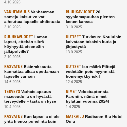
4.10.2025
VANHEMMUUS
Vanhemman
RUUHKAVUODET
20
somejulkaisut voivat
syyslomapuuhaa pienten
aiheuttaa lapselle ahdistusta
lasten kanssa
3.10.2025
3.10.2025
RUUHKAVUODET
Laman
UUTISET
Tutkimus: Kouluihin
lapset, ettehän siirrä
kaivataan takaisin kuria ja
köyhyyttä eteenpäin
järjestystä
jälkipolville?
13.9.2025
2.10.2025
KASVATUS
Eläinrakkautta
UUTISET
Iso määrä Pilttejä
kannattaa alkaa opettamaan
vedetään pois myynnistä –
lapselle varhain
homemyrkkyriski!
14.6.2025
12.4.2025
TERVEYS
Varhaislapsuus
NIMET
Velociraptorista
maaseudulla on hyvästä
Paroniin, nämä nimet
terveydelle – tästä on kyse
hylättiin vuonna 2024!
10.4.2025
1.4.2025
KASVATUS
Kun lapsella ei ole
MATKAILU
Radisson Blu Hotel
yhtä hienoa puhelinta kuin
Oulu
kavereilla
24.3.2025