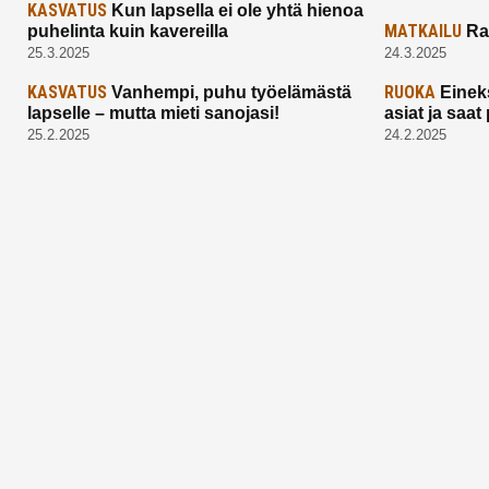
KASVATUS
Kun lapsella ei ole yhtä hienoa
MATKAILU
puhelinta kuin kavereilla
Ra
25.3.2025
24.3.2025
KASVATUS
RUOKA
Vanhempi, puhu työelämästä
Einek
lapselle – mutta mieti sanojasi!
asiat ja saa
25.2.2025
24.2.2025
Aitoa vertaistukea perhearkeen, lempeästi
myötäeläen
Facebook
Instagram
TikTok
X