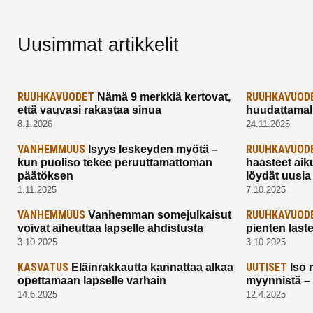
Uusimmat artikkelit
RUUHKAVUODET
RUUHKAVUOD
Nämä 9 merkkiä kertovat,
että vauvasi rakastaa sinua
huudattamall
8.1.2026
24.11.2025
VANHEMMUUS
RUUHKAVUOD
Isyys leskeyden myötä –
kun puoliso tekee peruuttamattoman
haasteet aik
päätöksen
löydät uusia
1.11.2025
7.10.2025
VANHEMMUUS
RUUHKAVUOD
Vanhemman somejulkaisut
voivat aiheuttaa lapselle ahdistusta
pienten last
3.10.2025
3.10.2025
KASVATUS
UUTISET
Eläinrakkautta kannattaa alkaa
Iso 
opettamaan lapselle varhain
myynnistä –
14.6.2025
12.4.2025