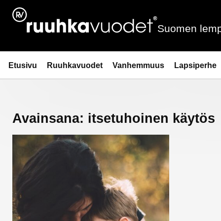
Siirry
sisältöön
Suomen lemp
Ruuhkavuodet.fi
Etusivu
Ruuhkavuodet
Vanhemmuus
Lapsiperhe
Avainsana:
itsetuhoinen käytös