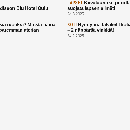
LAPSET
Kevätaurinko porotta
disson Blu Hotel Oulu
suojata lapsen silmät!
24.3.2025
KOTI
siä ruoaksi? Muista nämä
Hyödynnä talvikelit koti
t paremman aterian
– 2 näppärää vinkkiä!
24.2.2025
Etusivu
Meistä
Ruuhkavuodet
Lapsiperhe
Vanhemmuus
Tietosuojalauseke