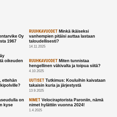
RUUHKAVUODET
Minkä ikäiseksi
ntarvike Oy
vanhempien pitäisi auttaa lastaan
esta 1967
taloudellisesti?
14.11.2025
käy
RUUHKAVUODET
ltä oikeuden
Miten tunnistaa
hengellinen väkivalta ja toipua siitä?
4.10.2025
UUTISET
 ettehän
Tutkimus: Kouluihin kaivataan
kipolville?
takaisin kuria ja järjestystä
13.9.2025
NIMET
seudulla on
Velociraptorista Paroniin, nämä
on kyse
nimet hylättiin vuonna 2024!
1.4.2025