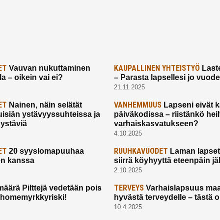
ET
KAUPALLINEN YHTEISTYÖ
Vauvan nukuttaminen
Laste
a – oikein vai ei?
– Parasta lapsellesi jo vuod
21.11.2025
ET
VANHEMMUUS
Nainen, näin selätät
Lapseni eivät 
uisiän ystävyyssuhteissa ja
päiväkodissa – riistänkö hei
 ystäviä
varhaiskasvatukseen?
4.10.2025
ET
RUUHKAVUODET
20 syyslomapuuhaa
Laman lapset,
en kanssa
siirrä köyhyyttä eteenpäin jäl
2.10.2025
TERVEYS
määrä Pilttejä vedetään pois
Varhaislapsuus maa
 homemyrkkyriski!
hyvästä terveydelle – tästä 
10.4.2025