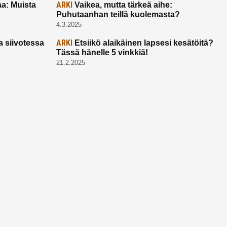
ARKI
a: Muista
Vaikea, mutta tärkeä aihe:
Puhutaanhan teillä kuolemasta?
4.3.2025
ARKI
a siivotessa
Etsiikö alaikäinen lapsesi kesätöitä?
Tässä hänelle 5 vinkkiä!
21.2.2025
Ota yhtettä
Ota yhteyttä:
toimitus@ruuhkavuodet.fi
Yhteistyöt:
myynti@ruuhkavuodet.fi