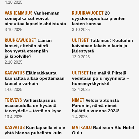
4.10.2025
VANHEMMUUS
Vanhemman
RUUHKAVUODET
20
somejulkaisut voivat
syyslomapuuhaa pienten
aiheuttaa lapselle ahdistusta
lasten kanssa
3.10.2025
3.10.2025
RUUHKAVUODET
Laman
UUTISET
Tutkimus: Kouluihin
lapset, ettehän siirrä
kaivataan takaisin kuria ja
köyhyyttä eteenpäin
järjestystä
jälkipolville?
13.9.2025
2.10.2025
KASVATUS
Eläinrakkautta
UUTISET
Iso määrä Pilttejä
kannattaa alkaa opettamaan
vedetään pois myynnistä –
lapselle varhain
homemyrkkyriski!
14.6.2025
12.4.2025
TERVEYS
Varhaislapsuus
NIMET
Velociraptorista
maaseudulla on hyvästä
Paroniin, nämä nimet
terveydelle – tästä on kyse
hylättiin vuonna 2024!
10.4.2025
1.4.2025
KASVATUS
Kun lapsella ei ole
MATKAILU
Radisson Blu Hotel
yhtä hienoa puhelinta kuin
Oulu
kavereilla
24.3.2025