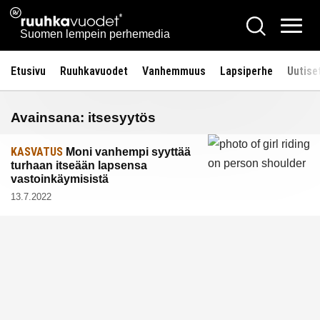
Siirry
Ruuhkavuodet.fi
Hae
sisältöön
Vali
Suomen lempein perhemedia
Etusivu
Ruuhkavuodet
Vanhemmuus
Lapsiperhe
Uutise
Avainsana:
itsesyytös
KASVATUS
Moni vanhempi syyttää
turhaan itseään lapsensa
vastoinkäymisistä
13.7.2022