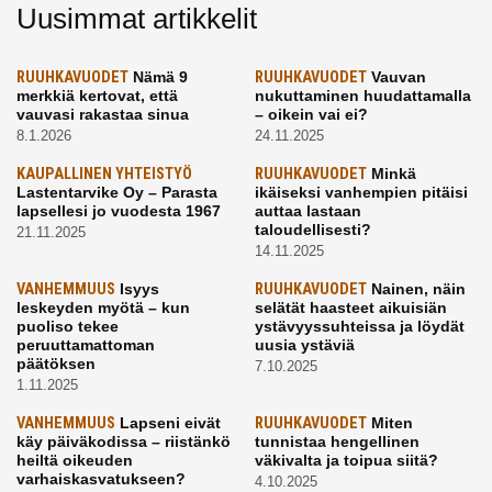
Uusimmat artikkelit
RUUHKAVUODET
Nämä 9
RUUHKAVUODET
Vauvan
merkkiä kertovat, että
nukuttaminen huudattamalla
vauvasi rakastaa sinua
– oikein vai ei?
8.1.2026
24.11.2025
KAUPALLINEN YHTEISTYÖ
RUUHKAVUODET
Minkä
Lastentarvike Oy – Parasta
ikäiseksi vanhempien pitäisi
lapsellesi jo vuodesta 1967
auttaa lastaan
taloudellisesti?
21.11.2025
14.11.2025
VANHEMMUUS
Isyys
RUUHKAVUODET
Nainen, näin
leskeyden myötä – kun
selätät haasteet aikuisiän
puoliso tekee
ystävyyssuhteissa ja löydät
peruuttamattoman
uusia ystäviä
päätöksen
7.10.2025
1.11.2025
VANHEMMUUS
Lapseni eivät
RUUHKAVUODET
Miten
käy päiväkodissa – riistänkö
tunnistaa hengellinen
heiltä oikeuden
väkivalta ja toipua siitä?
varhaiskasvatukseen?
4.10.2025