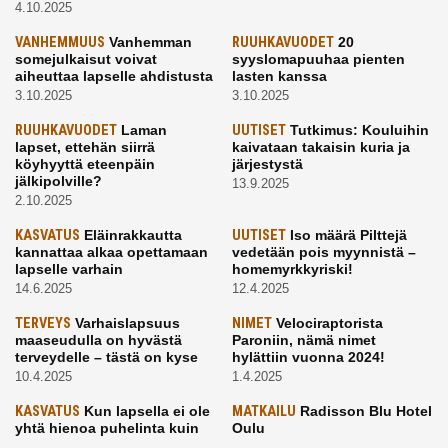
4.10.2025
VANHEMMUUS
Vanhemman
RUUHKAVUODET
20
somejulkaisut voivat
syyslomapuuhaa pienten
aiheuttaa lapselle ahdistusta
lasten kanssa
3.10.2025
3.10.2025
RUUHKAVUODET
Laman
UUTISET
Tutkimus: Kouluihin
lapset, ettehän siirrä
kaivataan takaisin kuria ja
köyhyyttä eteenpäin
järjestystä
jälkipolville?
13.9.2025
2.10.2025
KASVATUS
Eläinrakkautta
UUTISET
Iso määrä Pilttejä
kannattaa alkaa opettamaan
vedetään pois myynnistä –
lapselle varhain
homemyrkkyriski!
14.6.2025
12.4.2025
TERVEYS
Varhaislapsuus
NIMET
Velociraptorista
maaseudulla on hyvästä
Paroniin, nämä nimet
terveydelle – tästä on kyse
hylättiin vuonna 2024!
10.4.2025
1.4.2025
KASVATUS
Kun lapsella ei ole
MATKAILU
Radisson Blu Hotel
yhtä hienoa puhelinta kuin
Oulu
kavereilla
24.3.2025