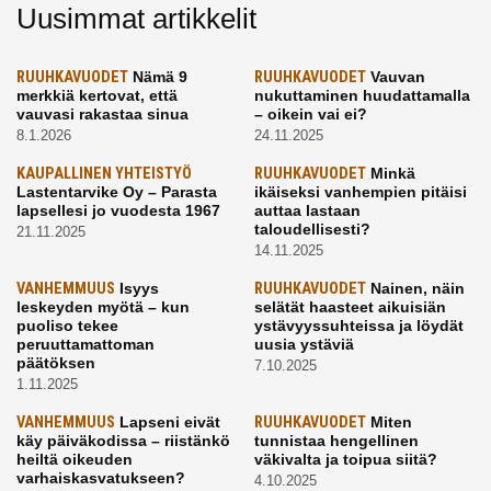
Uusimmat artikkelit
RUUHKAVUODET
Nämä 9
RUUHKAVUODET
Vauvan
merkkiä kertovat, että
nukuttaminen huudattamalla
vauvasi rakastaa sinua
– oikein vai ei?
8.1.2026
24.11.2025
KAUPALLINEN YHTEISTYÖ
RUUHKAVUODET
Minkä
Lastentarvike Oy – Parasta
ikäiseksi vanhempien pitäisi
lapsellesi jo vuodesta 1967
auttaa lastaan
taloudellisesti?
21.11.2025
14.11.2025
VANHEMMUUS
Isyys
RUUHKAVUODET
Nainen, näin
leskeyden myötä – kun
selätät haasteet aikuisiän
puoliso tekee
ystävyyssuhteissa ja löydät
peruuttamattoman
uusia ystäviä
päätöksen
7.10.2025
1.11.2025
VANHEMMUUS
Lapseni eivät
RUUHKAVUODET
Miten
käy päiväkodissa – riistänkö
tunnistaa hengellinen
heiltä oikeuden
väkivalta ja toipua siitä?
varhaiskasvatukseen?
4.10.2025