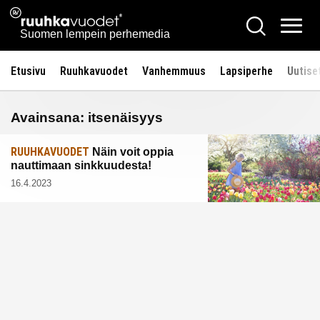
Siirry
Ruuhkavuodet.fi
Hae
sisältöön
Vali
Suomen lempein perhemedia
Etusivu
Ruuhkavuodet
Vanhemmuus
Lapsiperhe
Uutise
Avainsana:
itsenäisyys
RUUHKAVUODET
Näin voit oppia
nauttimaan sinkkuudesta!
16.4.2023