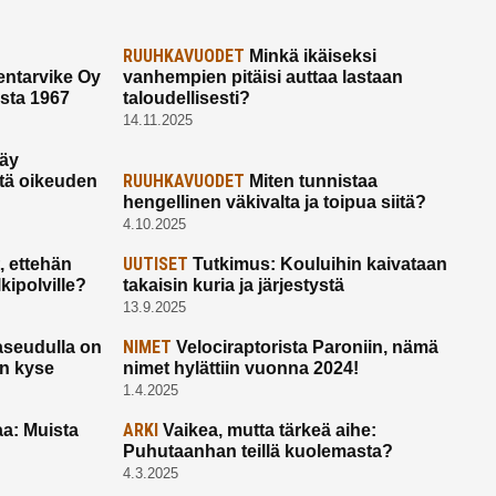
RUUHKAVUODET
Minkä ikäiseksi
ntarvike Oy
vanhempien pitäisi auttaa lastaan
esta 1967
taloudellisesti?
14.11.2025
käy
RUUHKAVUODET
ltä oikeuden
Miten tunnistaa
hengellinen väkivalta ja toipua siitä?
4.10.2025
UUTISET
 ettehän
Tutkimus: Kouluihin kaivataan
kipolville?
takaisin kuria ja järjestystä
13.9.2025
NIMET
seudulla on
Velociraptorista Paroniin, nämä
on kyse
nimet hylättiin vuonna 2024!
1.4.2025
ARKI
a: Muista
Vaikea, mutta tärkeä aihe:
Puhutaanhan teillä kuolemasta?
4.3.2025