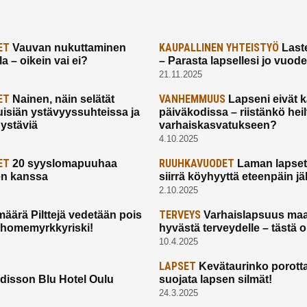
ET
KAUPALLINEN YHTEISTYÖ
Vauvan nukuttaminen
Laste
a – oikein vai ei?
– Parasta lapsellesi jo vuod
21.11.2025
ET
VANHEMMUUS
Nainen, näin selätät
Lapseni eivät 
uisiän ystävyyssuhteissa ja
päiväkodissa – riistänkö hei
 ystäviä
varhaiskasvatukseen?
4.10.2025
ET
RUUHKAVUODET
20 syyslomapuuhaa
Laman lapset,
en kanssa
siirrä köyhyyttä eteenpäin jäl
2.10.2025
TERVEYS
määrä Pilttejä vedetään pois
Varhaislapsuus maa
 homemyrkkyriski!
hyvästä terveydelle – tästä 
10.4.2025
LAPSET
Kevätaurinko porotta
disson Blu Hotel Oulu
suojata lapsen silmät!
24.3.2025