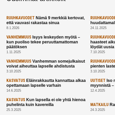
RUUHKAVUODET
RUUHKAVUOD
Nämä 9 merkkiä kertovat,
että vauvasi rakastaa sinua
huudattamall
8.1.2026
24.11.2025
VANHEMMUUS
RUUHKAVUOD
Isyys leskeyden myötä –
kun puoliso tekee peruuttamattoman
haasteet aik
päätöksen
löydät uusia
1.11.2025
7.10.2025
VANHEMMUUS
RUUHKAVUOD
Vanhemman somejulkaisut
voivat aiheuttaa lapselle ahdistusta
pienten last
3.10.2025
3.10.2025
KASVATUS
UUTISET
Eläinrakkautta kannattaa alkaa
Iso 
opettamaan lapselle varhain
myynnistä –
14.6.2025
12.4.2025
KASVATUS
Kun lapsella ei ole yhtä hienoa
MATKAILU
puhelinta kuin kavereilla
Ra
25.3.2025
24.3.2025