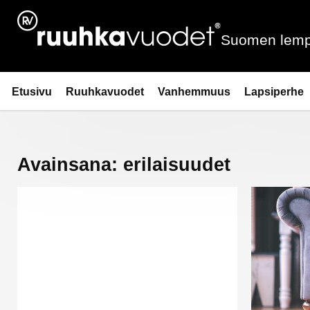
Siirry
sisältöön
Suomen lemp
Ruuhkavuodet.fi
Etusivu
Ruuhkavuodet
Vanhemmuus
Lapsiperhe
Avainsana:
erilaisuudet