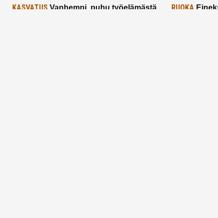
KASVATUS
RUOKA
Vanhempi, puhu työelämästä
Einek
lapselle – mutta mieti sanojasi!
asiat ja saa
25.2.2025
24.2.2025
Aitoa vertaistukea perhearkeen, lempeästi
myötäeläen
Facebook
Instagram
TikTok
X