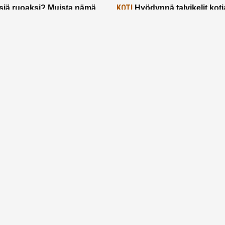
KOTI
siä ruoaksi? Muista nämä
Hyödynnä talvikelit koti
t paremman aterian
– 2 näppärää vinkkiä!
24.2.2025
Etusivu
Meistä
Ruuhkavuodet
Lapsiperhe
Vanhemmuus
Tietosuojalauseke
© 2026 Ruuhkavuodet.fi. Kaikki oikeudet pidätetään.