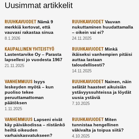
Uusimmat artikkelit
RUUHKAVUODET
Nämä 9
RUUHKAVUODET
Vauvan
merkkiä kertovat, että
nukuttaminen huudattamalla
vauvasi rakastaa sinua
– oikein vai ei?
8.1.2026
24.11.2025
KAUPALLINEN YHTEISTYÖ
RUUHKAVUODET
Minkä
Lastentarvike Oy – Parasta
ikäiseksi vanhempien pitäisi
lapsellesi jo vuodesta 1967
auttaa lastaan
taloudellisesti?
21.11.2025
14.11.2025
VANHEMMUUS
Isyys
RUUHKAVUODET
Nainen, näin
leskeyden myötä – kun
selätät haasteet aikuisiän
puoliso tekee
ystävyyssuhteissa ja löydät
peruuttamattoman
uusia ystäviä
päätöksen
7.10.2025
1.11.2025
VANHEMMUUS
Lapseni eivät
RUUHKAVUODET
Miten
käy päiväkodissa – riistänkö
tunnistaa hengellinen
heiltä oikeuden
väkivalta ja toipua siitä?
varhaiskasvatukseen?
4.10.2025