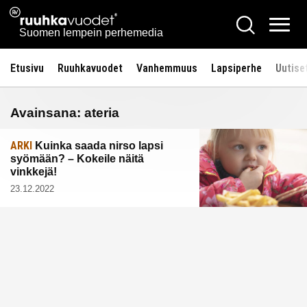
Siirry
Ruuhkavuodet.fi
Hae
sisältöön
Vali
Suomen lempein perhemedia
Etusivu
Ruuhkavuodet
Vanhemmuus
Lapsiperhe
Uutise
Avainsana:
ateria
ARKI
Kuinka saada nirso lapsi
syömään? – Kokeile näitä
vinkkejä!
23.12.2022