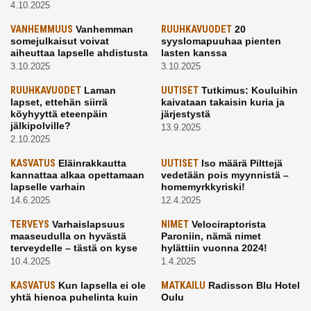
4.10.2025
VANHEMMUUS
Vanhemman
RUUHKAVUODET
20
somejulkaisut voivat
syyslomapuuhaa pienten
aiheuttaa lapselle ahdistusta
lasten kanssa
3.10.2025
3.10.2025
RUUHKAVUODET
Laman
UUTISET
Tutkimus: Kouluihin
lapset, ettehän siirrä
kaivataan takaisin kuria ja
köyhyyttä eteenpäin
järjestystä
jälkipolville?
13.9.2025
2.10.2025
KASVATUS
Eläinrakkautta
UUTISET
Iso määrä Pilttejä
kannattaa alkaa opettamaan
vedetään pois myynnistä –
lapselle varhain
homemyrkkyriski!
14.6.2025
12.4.2025
TERVEYS
Varhaislapsuus
NIMET
Velociraptorista
maaseudulla on hyvästä
Paroniin, nämä nimet
terveydelle – tästä on kyse
hylättiin vuonna 2024!
10.4.2025
1.4.2025
KASVATUS
Kun lapsella ei ole
MATKAILU
Radisson Blu Hotel
yhtä hienoa puhelinta kuin
Oulu
kavereilla
24.3.2025