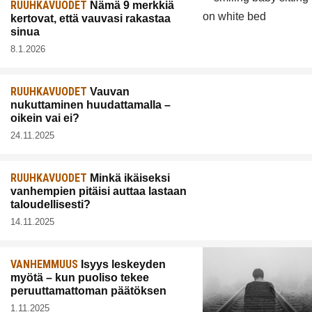
RUUHKAVUODET
Nämä 9 merkkiä
kertovat, että vauvasi rakastaa
sinua
8.1.2026
RUUHKAVUODET
Vauvan
nukuttaminen huudattamalla –
oikein vai ei?
24.11.2025
RUUHKAVUODET
Minkä ikäiseksi
vanhempien pitäisi auttaa lastaan
taloudellisesti?
14.11.2025
VANHEMMUUS
Isyys leskeyden
myötä – kun puoliso tekee
peruuttamattoman päätöksen
1.11.2025