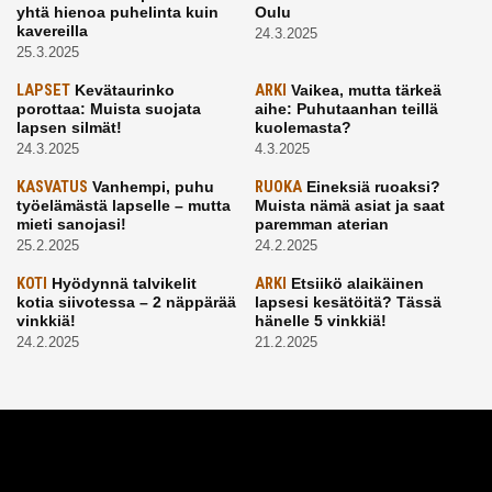
yhtä hienoa puhelinta kuin
Oulu
kavereilla
24.3.2025
25.3.2025
LAPSET
Kevätaurinko
ARKI
Vaikea, mutta tärkeä
porottaa: Muista suojata
aihe: Puhutaanhan teillä
lapsen silmät!
kuolemasta?
24.3.2025
4.3.2025
KASVATUS
Vanhempi, puhu
RUOKA
Eineksiä ruoaksi?
työelämästä lapselle – mutta
Muista nämä asiat ja saat
mieti sanojasi!
paremman aterian
25.2.2025
24.2.2025
KOTI
Hyödynnä talvikelit
ARKI
Etsiikö alaikäinen
kotia siivotessa – 2 näppärää
lapsesi kesätöitä? Tässä
vinkkiä!
hänelle 5 vinkkiä!
24.2.2025
21.2.2025