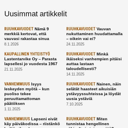
Uusimmat artikkelit
RUUHKAVUODET
Nämä 9
RUUHKAVUODET
Vauvan
merkkiä kertovat, että
nukuttaminen huudattamalla
vauvasi rakastaa sinua
– oikein vai ei?
8.1.2026
24.11.2025
KAUPALLINEN YHTEISTYÖ
RUUHKAVUODET
Minkä
Lastentarvike Oy – Parasta
ikäiseksi vanhempien pitäisi
lapsellesi jo vuodesta 1967
auttaa lastaan
taloudellisesti?
21.11.2025
14.11.2025
VANHEMMUUS
Isyys
RUUHKAVUODET
Nainen, näin
leskeyden myötä – kun
selätät haasteet aikuisiän
puoliso tekee
ystävyyssuhteissa ja löydät
peruuttamattoman
uusia ystäviä
päätöksen
7.10.2025
1.11.2025
VANHEMMUUS
Lapseni eivät
RUUHKAVUODET
Miten
käy päiväkodissa – riistänkö
tunnistaa hengellinen