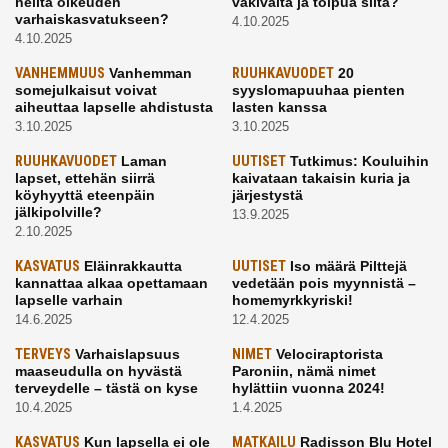
heiltä oikeuden
väkivalta ja toipua siitä?
varhaiskasvatukseen?
4.10.2025
4.10.2025
VANHEMMUUS
Vanhemman
RUUHKAVUODET
20
somejulkaisut voivat
syyslomapuuhaa pienten
aiheuttaa lapselle ahdistusta
lasten kanssa
3.10.2025
3.10.2025
RUUHKAVUODET
Laman
UUTISET
Tutkimus: Kouluihin
lapset, ettehän siirrä
kaivataan takaisin kuria ja
köyhyyttä eteenpäin
järjestystä
jälkipolville?
13.9.2025
2.10.2025
KASVATUS
Eläinrakkautta
UUTISET
Iso määrä Pilttejä
kannattaa alkaa opettamaan
vedetään pois myynnistä –
lapselle varhain
homemyrkkyriski!
14.6.2025
12.4.2025
TERVEYS
Varhaislapsuus
NIMET
Velociraptorista
maaseudulla on hyvästä
Paroniin, nämä nimet
terveydelle – tästä on kyse
hylättiin vuonna 2024!
10.4.2025
1.4.2025
KASVATUS
Kun lapsella ei ole
MATKAILU
Radisson Blu Hotel