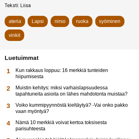
Teksti: Liisa
ateria
Lapsi
nirso
ruoka
syöminen
vinkit
Luetuimmat
Kun rakkaus loppuu: 16 merkkiä tunteiden
hiipumisesta
Muistin kehitys: miksi varhaislapsuudessa
tapahtuneita asioita on lähes mahdotonta muistaa?
Voiko kummipyynnöstä kieltäytyä? -Vai onko pakko
vaan myöntyä?
Nämä 10 merkkiä voivat kertoa toksisesta
parisuhteesta