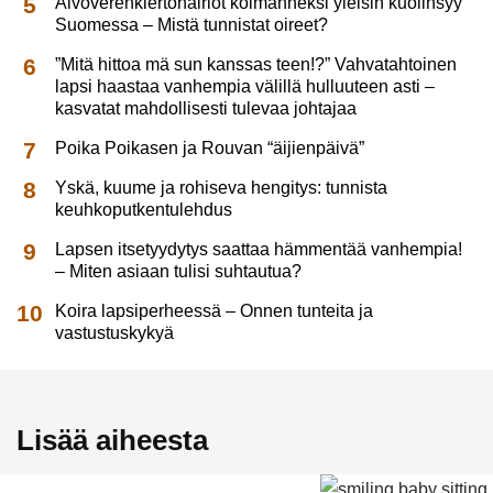
Aivoverenkiertohäiriöt kolmanneksi yleisin kuolinsyy
Suomessa – Mistä tunnistat oireet?
”Mitä hittoa mä sun kanssas teen!?” Vahvatahtoinen
lapsi haastaa vanhempia välillä hulluuteen asti –
kasvatat mahdollisesti tulevaa johtajaa
Poika Poikasen ja Rouvan “äijienpäivä”
Yskä, kuume ja rohiseva hengitys: tunnista
keuhkoputkentulehdus
Lapsen itsetyydytys saattaa hämmentää vanhempia!
– Miten asiaan tulisi suhtautua?
Koira lapsiperheessä – Onnen tunteita ja
vastustuskykyä
Lisää aiheesta