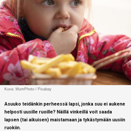
Kuva: MurrrPhoto / Pixabay
Asuuko teidänkin perheessä lapsi, jonka suu ei aukene
helposti uusille ruoille? Näillä vinkeillä voit saada
lapsen (tai aikuisen) maistamaan ja tykästymään uusiin
ruokiin.