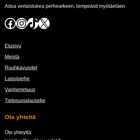
Aitoa vertaistukea perhearkeen, lempeästi myötäeläen
Facebook
Instagram
TikTok
X
Etusivu
Meistä
Ruuhkavuodet
Lapsiperhe
Vanhemmuus
Tietosuojalauseke
Ota yhtettä
Ota yhteyttä: