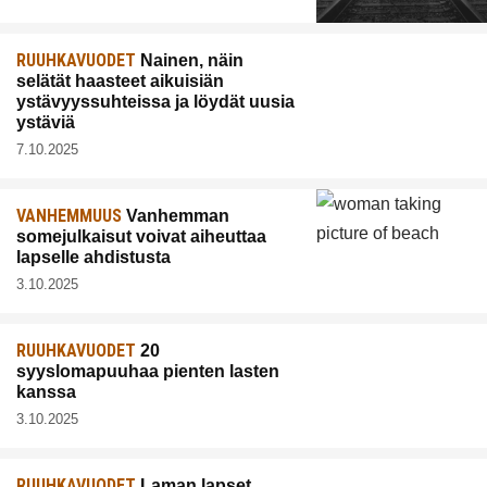
RUUHKAVUODET
Nainen, näin
selätät haasteet aikuisiän
ystävyyssuhteissa ja löydät uusia
ystäviä
7.10.2025
VANHEMMUUS
Vanhemman
somejulkaisut voivat aiheuttaa
lapselle ahdistusta
3.10.2025
RUUHKAVUODET
20
syyslomapuuhaa pienten lasten
kanssa
3.10.2025
RUUHKAVUODET
Laman lapset,