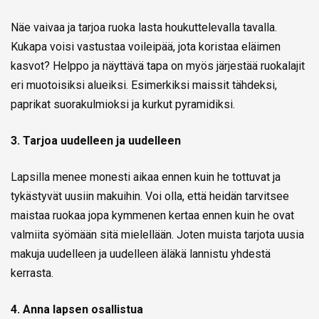
Näe vaivaa ja tarjoa ruoka lasta houkuttelevalla tavalla.
Kukapa voisi vastustaa voileipää, jota koristaa eläimen
kasvot? Helppo ja näyttävä tapa on myös järjestää ruokalajit
eri muotoisiksi alueiksi. Esimerkiksi maissit tähdeksi,
paprikat suorakulmioksi ja kurkut pyramidiksi.
3. Tarjoa uudelleen ja uudelleen
Lapsilla menee monesti aikaa ennen kuin he tottuvat ja
tykästyvät uusiin makuihin. Voi olla, että heidän tarvitsee
maistaa ruokaa jopa kymmenen kertaa ennen kuin he ovat
valmiita syömään sitä mielellään. Joten muista tarjota uusia
makuja uudelleen ja uudelleen äläkä lannistu yhdestä
kerrasta.
4. Anna lapsen osallistua