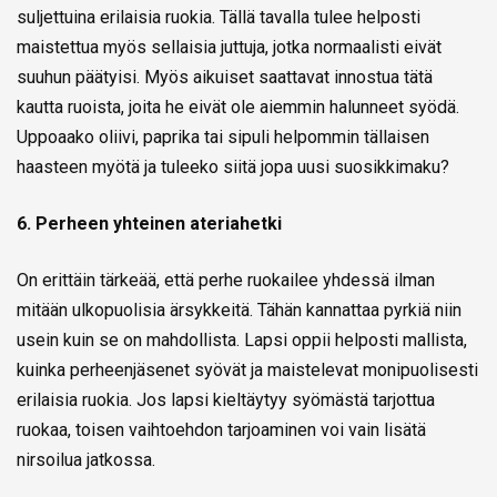
suljettuina erilaisia ruokia. Tällä tavalla tulee helposti
maistettua myös sellaisia juttuja, jotka normaalisti eivät
suuhun päätyisi. Myös aikuiset saattavat innostua tätä
kautta ruoista, joita he eivät ole aiemmin halunneet syödä.
Uppoaako oliivi, paprika tai sipuli helpommin tällaisen
haasteen myötä ja tuleeko siitä jopa uusi suosikkimaku?
6. Perheen yhteinen ateriahetki
On erittäin tärkeää, että perhe ruokailee yhdessä ilman
mitään ulkopuolisia ärsykkeitä. Tähän kannattaa pyrkiä niin
usein kuin se on mahdollista. Lapsi oppii helposti mallista,
kuinka perheenjäsenet syövät ja maistelevat monipuolisesti
erilaisia ruokia. Jos lapsi kieltäytyy syömästä tarjottua
ruokaa, toisen vaihtoehdon tarjoaminen voi vain lisätä
nirsoilua jatkossa.