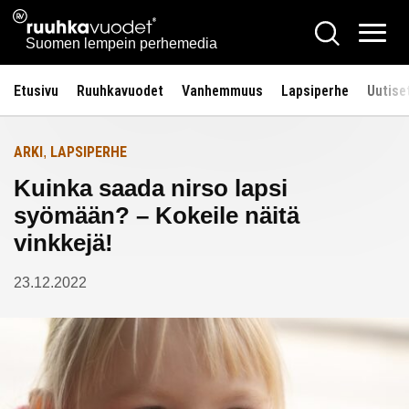
Siirry
Ruuhkavuodet.fi
Hae
Etusivulle
sisältöön
Vali
Suomen lempein perhemedia
Etusivu
Ruuhkavuodet
Vanhemmuus
Lapsiperhe
Uutise
ARKI
LAPSIPERHE
,
Kuinka saada nirso lapsi
syömään? – Kokeile näitä
vinkkejä!
23.12.2022