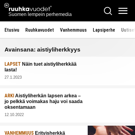
Siirry
Ruuhkavuodet.fi
Hae
sisältöön
Vali
Suomen lempein perhemedia
Etusivu
Ruuhkavuodet
Vanhemmuus
Lapsiperhe
Uutise
Avainsana:
aistiyliherkkyys
LAPSET
Näin tuet aistiyliherkkää
lasta!
27.1.2023
ARKI
Aistiyliherkän lapsen arkea –
jo pelkkä voimakas haju voi saada
oksentamaan
12.10.2022
VANHEMMUUS
Erityisherkkä