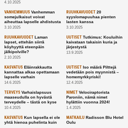
4.10.2025
VANHEMMUUS
Vanhemman
RUUHKAVUODET
20
somejulkaisut voivat
syyslomapuuhaa pienten
aiheuttaa lapselle ahdistusta
lasten kanssa
3.10.2025
3.10.2025
RUUHKAVUODET
Laman
UUTISET
Tutkimus: Kouluihin
lapset, ettehän siirrä
kaivataan takaisin kuria ja
köyhyyttä eteenpäin
järjestystä
jälkipolville?
13.9.2025
2.10.2025
KASVATUS
Eläinrakkautta
UUTISET
Iso määrä Pilttejä
kannattaa alkaa opettamaan
vedetään pois myynnistä –
lapselle varhain
homemyrkkyriski!
14.6.2025
12.4.2025
TERVEYS
Varhaislapsuus
NIMET
Velociraptorista
maaseudulla on hyvästä
Paroniin, nämä nimet
terveydelle – tästä on kyse
hylättiin vuonna 2024!
10.4.2025
1.4.2025
KASVATUS
Kun lapsella ei ole
MATKAILU
Radisson Blu Hotel
yhtä hienoa puhelinta kuin
Oulu
kavereilla
24.3.2025