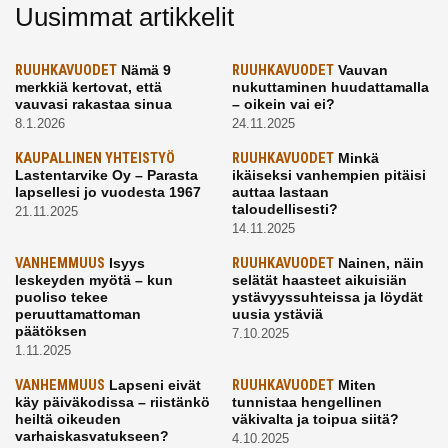
Uusimmat artikkelit
RUUHKAVUODET
Nämä 9
RUUHKAVUODET
Vauvan
merkkiä kertovat, että
nukuttaminen huudattamalla
vauvasi rakastaa sinua
– oikein vai ei?
8.1.2026
24.11.2025
KAUPALLINEN YHTEISTYÖ
RUUHKAVUODET
Minkä
Lastentarvike Oy – Parasta
ikäiseksi vanhempien pitäisi
lapsellesi jo vuodesta 1967
auttaa lastaan
taloudellisesti?
21.11.2025
14.11.2025
VANHEMMUUS
Isyys
RUUHKAVUODET
Nainen, näin
leskeyden myötä – kun
selätät haasteet aikuisiän
puoliso tekee
ystävyyssuhteissa ja löydät
peruuttamattoman
uusia ystäviä
päätöksen
7.10.2025
1.11.2025
VANHEMMUUS
Lapseni eivät
RUUHKAVUODET
Miten
käy päiväkodissa – riistänkö
tunnistaa hengellinen
heiltä oikeuden
väkivalta ja toipua siitä?
varhaiskasvatukseen?
4.10.2025