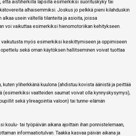
, että aistiherkillä lapsilla esimerkiksi suorituskyky tai
ikätovereita alhaisemmiksi. Joskus jo pelkkä pieni kilahduskin
 alkaa usein vältellä tilanteita ja asioita, joissa
an voi vaikuttaa esimerkiksi hienomotoriikan kehitykseen.
van vaikutusta myös esimerkiksi keskittymiseen ja oppimiseen
n opettelu sekä oman käytöksen hallitseminen voivat tuottaa
n, kuten yliherkkänä kuulona (ahdistuu kovista äänistä ja peittää
tenä (esimerkiksi vaatteiden saumat voivat olla kynnyskysymys),
pupillit sekä ylireagointia valoon) tai tunne-elämän
si koulu- tai työpäivän aikana ajoittain ihan ponnistelemaan,
uottaman informaatiotulvan. Taakka kasvaa päivän aikana ja