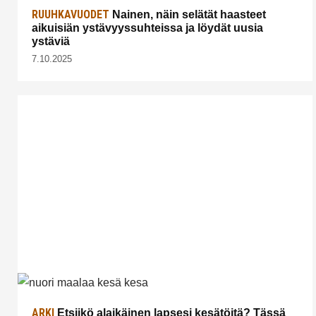
RUUHKAVUODET
Nainen, näin selätät haasteet
aikuisiän ystävyyssuhteissa ja löydät uusia
ystäviä
7.10.2025
ARKI
Etsiikö alaikäinen lapsesi kesätöitä? Tässä