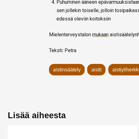
Puhuminen ääneen epävarmuuksistaan ja
sen jollekin toiselle, jolloin tosipaik
edessä oleviin koitoksiin
Mielenterveystalon
mukaan
aistisäätelynh
Teksti: Petra
aistinsäätely
aistit
aistiyliherk
Lisää aiheesta