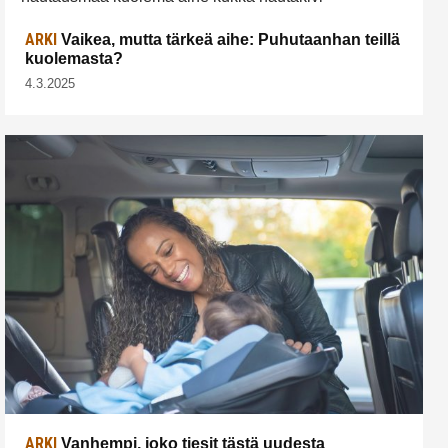
ARKI
Vaikea, mutta tärkeä aihe: Puhutaanhan teillä
kuolemasta?
4.3.2025
ARKI
Vanhempi, joko tiesit tästä uudesta