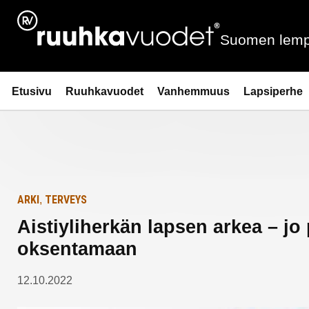
Siirry
Etusivulle
sisältöön
Suomen lemp
Ruuhkavuodet.fi
Etusivu
Ruuhkavuodet
Vanhemmuus
Lapsiperhe
ARKI
TERVEYS
,
Aistiyliherkän lapsen arkea – j
oksentamaan
12.10.2022