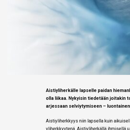
Aistiyliherkälle lapselle paidan hiema
olla liikaa.
Nykyisin tiedetään joitakin t
arjessaan selviytymiseen – luontainen yl
Aistiyliherkkyys niin lapsella kuin aikuise
yliherkkyytenä. Aistiyliherkällä ihmisellä