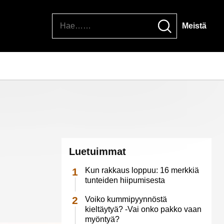
Hae
Meistä
Luetuimmat
Kun rakkaus loppuu: 16 merkkiä
tunteiden hiipumisesta
Voiko kummipyynnöstä
kieltäytyä? -Vai onko pakko vaan
myöntyä?