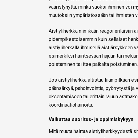
vääristynyttä, minkä vuoksi ihminen voi
muutoksiin ympäristössään tai ihmisten v
Aistiyliherkkä niin ikään reagoi erilaisii
pidempikestoisemmin kuin sellaiset henkilö
aistiyliherkällä ihmisellä aistiärsykkeen 
esimerkiksi häiritsevään hajuun tai meluu
poistaminen tai itse paikalta poistuminen
Jos aistiyliherkkä altistuu liian pitkään e
päänsärkyä, pahoinvointia, pyörrytystä ja
oksentamiseen tai erittäin rajuun astmako
koordinaatiohäiriöitä.
Vaikuttaa suoritus- ja oppimiskykyyn
Mitä muuta haittaa aistiyliherkkyydestä si