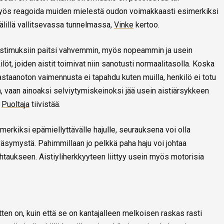
 myös reagoida muiden mielestä oudon voimakkaasti esimerkiksi
älillä vallitsevassa tunnelmassa,
Vinke
kertoo.
n aistimuksiin paitsi vahvemmin, myös nopeammin ja usein
t, joiden aistit toimivat niin sanotusti normaalitasolla. Koska
vastaanoton vaimennusta ei tapahdu kuten muilla, henkilö ei totu
n, vaan ainoaksi selviytymiskeinoksi jää usein aistiärsykkeen
,
Puoltaja
tiivistää.
simerkiksi epämiellyttävälle hajulle, seurauksena voi olla
 väsymystä. Pahimmillaan jo pelkkä paha haju voi johtaa
htaukseen. Aistiyliherkkyyteen liittyy usein myös motorisia
tten on, kuin että se on kantajalleen melkoisen raskas rasti