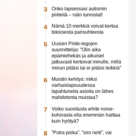
Onko lapsessasi autismin
piirteitä – näin tunnistat!
Nämä 10 merkkiä voivat kertoa
toksisesta parisuhteesta
Uusien Pride-legojen
suunnittelija: ”Olin aika
epämiehekäs ja aikuiset
jatkuvasti kertoivat minulle, millä
minun pitäisi tai ei pitäisi leikkiä”
Muistin kehitys: miksi
varhaislapsuudessa
tapahtuneita asioita on lähes
mahdotonta muistaa?
Voiko suositusta white noise-
kohinasta olla enemmän haittaa
kuin hyötyä?
”Potra poika”, ”siro neiti”, vai