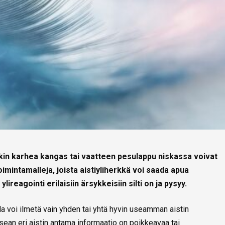
nkin karhea kangas tai vaatteen pesulappu niskassa voivat
oimintamalleja, joista aistiyliherkkä voi saada apua
ireagointi erilaisiin ärsykkeisiin silti on ja pysyy.
lla voi ilmetä vain yhden tai yhtä hyvin useamman aistin
 usean eri aistin antama informaatio on poikkeavaa tai