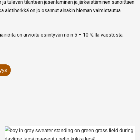
 tulevan tilanteen jäsentäminen ja järkeistäminen sanoittaen
assa aistiherkkä on jo osannut ainakin hieman valmistautua
äiriöitä on arvioitu esiintyvän noin 5 – 10 %:lla väestöstä.
kyys