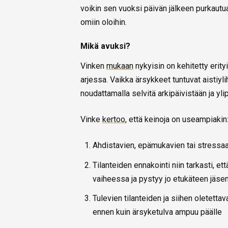
voikin sen vuoksi päivän jälkeen purkaut
omiin oloihin.
Mikä avuksi?
Vinken
mukaan
nykyisin on kehitetty erityi
arjessa. Vaikka ärsykkeet tuntuvat aistiyli
noudattamalla selvitä arkipäivistään ja 
Vinke
kertoo
, että keinoja on useampiakin
Ahdistavien, epämukavien tai stressaa
Tilanteiden ennakointi niin tarkasti, e
vaiheessa ja pystyy jo etukäteen jäse
Tulevien tilanteiden ja siihen oletettav
ennen kuin ärsyketulva ampuu päälle