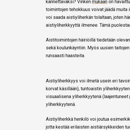
kannettavaksi? Vinken
mukaan
on havaittu
toimintojen tehokkuus voivat jäädä muita 
voi saada aistiyliherkän tolaltaan, joten hän
aistiyliherkkyyttä ilmenee. Tämä puolesta
Aistitoimintojen häiriöillä tiedetään ole
sekä koulunkäyntiin. Myös uusien taitoje
runsaasti haasteita.
Aistiyliherkkyys voi ilmetä usein eri tavoi
korvat käsillään), tuntoaistin yliherkkyy
visuaalisena yliherkkyytenä (laajentuneet 
yliherkkyytenä.
Aistiyliherkkä henkilö voi joutua esimerkik
jotta kestää erilaisten aistiärsykkeiden t