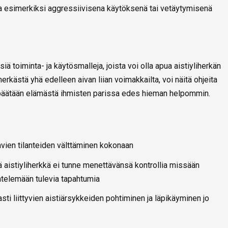
ua esimerkiksi aggressiivisena käytöksenä tai vetäytymisenä
siä toiminta- ja käytösmalleja, joista voi olla apua aistiyliherkän
herkästä yhä edelleen aivan liian voimakkailta, voi näitä ohjeita
ylipäätään elämästä ihmisten parissa edes hieman helpommin.
:
vien tilanteiden välttäminen kokonaan
ttä aistiyliherkkä ei tunne menettävänsä kontrollia missään
ntelemään tulevia tapahtumia
asti liittyvien aistiärsykkeiden pohtiminen ja läpikäyminen jo