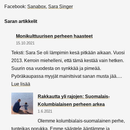
Facebook:
Sanabox
,
Sara Singer
Saran artikkelit
Monikulttuurisen perheen haasteet
15.10.2021
Teksti: Sara Se oli lämpimin kesä pitkään aikaan. Vuosi
2013. Kerroin miehelleni, että tämä kestää vain hetken.
Suurin osa vuodesta on synkkää ja pimeää.
Pyöräkaupassa myyjät mainitsivat sanan musta jää.…
:
Lue lisää
Monikulttuurisen
Rakkautta yli rajojen: Suomalais-
perheen
Kolumbialaisen perheen arkea
haasteet
1.6.2021
Olemme kolumbialais-suomalainen perhe,
tunteikas porukka. Emme säästele ääntämme ja