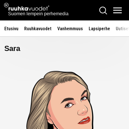
Siirry
Ruuhkavuodet.fi
Hae
sisältöön
Vali
Suomen lempein perhemedia
Etusivu
Ruuhkavuodet
Vanhemmuus
Lapsiperhe
Uutise
Sara