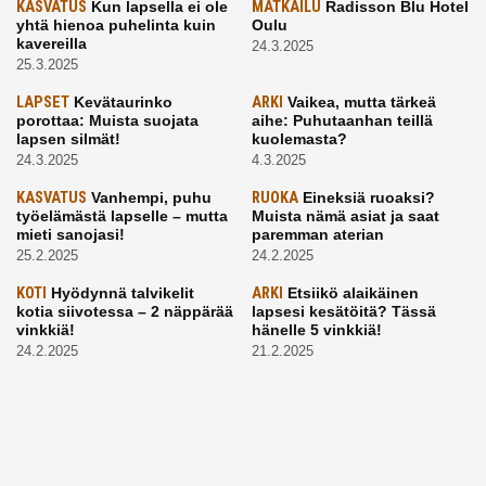
KASVATUS
Kun lapsella ei ole
MATKAILU
Radisson Blu Hotel
yhtä hienoa puhelinta kuin
Oulu
kavereilla
24.3.2025
25.3.2025
LAPSET
Kevätaurinko
ARKI
Vaikea, mutta tärkeä
porottaa: Muista suojata
aihe: Puhutaanhan teillä
lapsen silmät!
kuolemasta?
24.3.2025
4.3.2025
KASVATUS
Vanhempi, puhu
RUOKA
Eineksiä ruoaksi?
työelämästä lapselle – mutta
Muista nämä asiat ja saat
mieti sanojasi!
paremman aterian
25.2.2025
24.2.2025
KOTI
Hyödynnä talvikelit
ARKI
Etsiikö alaikäinen
kotia siivotessa – 2 näppärää
lapsesi kesätöitä? Tässä
vinkkiä!
hänelle 5 vinkkiä!
24.2.2025
21.2.2025