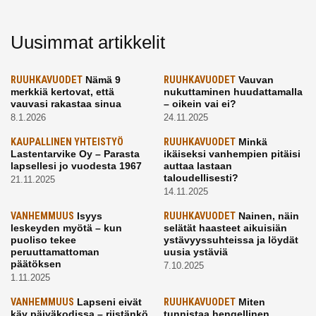
Uusimmat artikkelit
RUUHKAVUODET
Nämä 9
RUUHKAVUODET
Vauvan
merkkiä kertovat, että
nukuttaminen huudattamalla
vauvasi rakastaa sinua
– oikein vai ei?
8.1.2026
24.11.2025
KAUPALLINEN YHTEISTYÖ
RUUHKAVUODET
Minkä
Lastentarvike Oy – Parasta
ikäiseksi vanhempien pitäisi
lapsellesi jo vuodesta 1967
auttaa lastaan
taloudellisesti?
21.11.2025
14.11.2025
VANHEMMUUS
Isyys
RUUHKAVUODET
Nainen, näin
leskeyden myötä – kun
selätät haasteet aikuisiän
puoliso tekee
ystävyyssuhteissa ja löydät
peruuttamattoman
uusia ystäviä
päätöksen
7.10.2025
1.11.2025
VANHEMMUUS
Lapseni eivät
RUUHKAVUODET
Miten
käy päiväkodissa – riistänkö
tunnistaa hengellinen