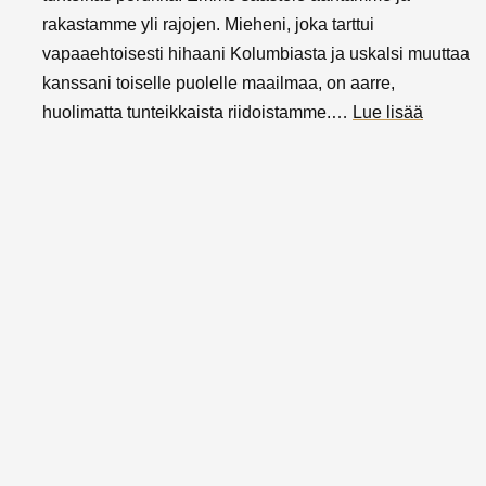
rakastamme yli rajojen. Mieheni, joka tarttui
vapaaehtoisesti hihaani Kolumbiasta ja uskalsi muuttaa
kanssani toiselle puolelle maailmaa, on aarre,
:
huolimatta tunteikkaista riidoistamme.…
Lue lisää
Rakkaut
yli
rajojen:
Suomala
Kolumbi
perheen
arkea