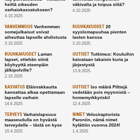
heiltä oikeuden
väkivalta ja toipua siitä?
varhaiskasvatukseen?
4.10.2025
4.10.2025
VANHEMMUUS
Vanhemman
RUUHKAVUODET
20
somejulkaisut voivat
syyslomapuuhaa pienten
aiheuttaa lapselle ahdistusta
lasten kanssa
3.10.2025
3.10.2025
RUUHKAVUODET
Laman
UUTISET
Tutkimus: Kouluihin
lapset, ettehän siirrä
kaivataan takaisin kuria ja
köyhyyttä eteenpäin
järjestystä
jälkipolville?
13.9.2025
2.10.2025
KASVATUS
Eläinrakkautta
UUTISET
Iso määrä Pilttejä
kannattaa alkaa opettamaan
vedetään pois myynnistä –
lapselle varhain
homemyrkkyriski!
14.6.2025
12.4.2025
TERVEYS
Varhaislapsuus
NIMET
Velociraptorista
maaseudulla on hyvästä
Paroniin, nämä nimet
terveydelle – tästä on kyse
hylättiin vuonna 2024!
10.4.2025
1.4.2025