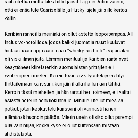
rauhoitettua mutta lakkahillot jäivät Lappiin. Äitini vannoi,
että ei enää tule Saariselälle ja Husky-ajelu jäi sillä kertaa
väliin.
Karibian rannoilla meininki on ollut astetta leppoisampaa. All
inclusive-hotellissa, jossa kaikki juomat ja ruuat kuuluvat
hintaan, isäni oppi sanomaan ”whisky sin hielo” espanjaksi
eli viski ilman jäitä. Lämmin merituuli ja Karibian ranta ovat
kesyttäneet kiireistenkin suomalaisten yrittäjien eli
vanhempieni mielen. Kerran tosin eräs työntekijä erehtyi
flirttailemaan kanssani, kun jäin illalla ihailemaan tähtiä.
Kerroin tästä miehelleni ja hän tarttui heti toimeen, eli valitti
asiasta hotellin henkilökunnalle. Minulle jutellut mies sai
potkut, joten keskustelu kanssani oli varmasti hänen
elämänsä huonoin päätös. Mietin usein olisiko ollut parempi
olla vain hiljaa, koska kyse ei ollut kuitenkaan mistään
ahdistelusta.