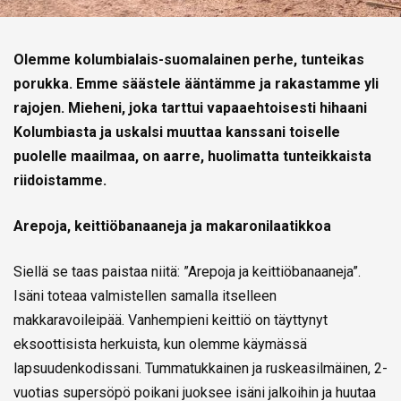
Olemme kolumbialais-suomalainen perhe, tunteikas
porukka. Emme säästele ääntämme ja rakastamme yli
rajojen. Mieheni, joka tarttui vapaaehtoisesti hihaani
Kolumbiasta ja uskalsi muuttaa kanssani toiselle
puolelle maailmaa, on aarre, huolimatta tunteikkaista
riidoistamme.
Arepoja, keittiöbanaaneja ja makaronilaatikkoa
Siellä se taas paistaa niitä: ”Arepoja ja keittiöbanaaneja”.
Isäni toteaa valmistellen samalla itselleen
makkaravoileipää. Vanhempieni keittiö on täyttynyt
eksoottisista herkuista, kun olemme käymässä
lapsuudenkodissani. Tummatukkainen ja ruskeasilmäinen, 2-
vuotias supersöpö poikani juoksee isäni jalkoihin ja huutaa