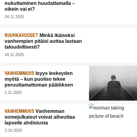
nukuttaminen huudattamalla –
oikein vai ei?
24.11.2025
RUUHKAVUODET
Minkä ikäiseksi
vanhempien pitäisi auttaa lastaan
taloudellisesti?
14.11.2025
VANHEMMUUS
Isyys leskeyden
myötä – kun puoliso tekee
peruuttamattoman päätöksen
1.11.2025
VANHEMMUUS
Vanhemman
somejulkaisut voivat aiheuttaa
lapselle ahdistusta
3.10.2025