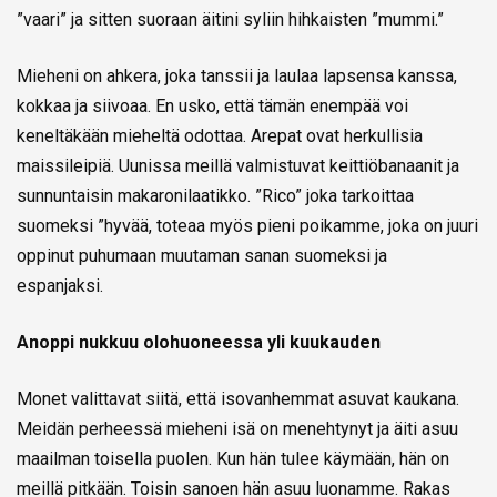
”vaari” ja sitten suoraan äitini syliin hihkaisten ”mummi.”
Mieheni on ahkera, joka tanssii ja laulaa lapsensa kanssa,
kokkaa ja siivoaa. En usko, että tämän enempää voi
keneltäkään mieheltä odottaa. Arepat ovat herkullisia
maissileipiä. Uunissa meillä valmistuvat keittiöbanaanit ja
sunnuntaisin makaronilaatikko. ”Rico” joka tarkoittaa
suomeksi ”hyvää, toteaa myös pieni poikamme, joka on juuri
oppinut puhumaan muutaman sanan suomeksi ja
espanjaksi.
Anoppi nukkuu olohuoneessa yli kuukauden
Monet valittavat siitä, että isovanhemmat asuvat kaukana.
Meidän perheessä mieheni isä on menehtynyt ja äiti asuu
maailman toisella puolen. Kun hän tulee käymään, hän on
meillä pitkään. Toisin sanoen hän asuu luonamme. Rakas