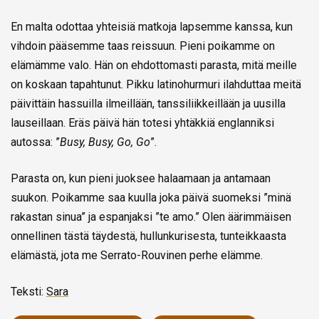
En malta odottaa yhteisiä matkoja lapsemme kanssa, kun
vihdoin pääsemme taas reissuun. Pieni poikamme on
elämämme valo. Hän on ehdottomasti parasta, mitä meille
on koskaan tapahtunut. Pikku latinohurmuri ilahduttaa meitä
päivittäin hassuilla ilmeillään, tanssiliikkeillään ja uusilla
lauseillaan. Eräs päivä hän totesi yhtäkkiä englanniksi
autossa: ”
Busy, Busy, Go, Go
”.
Parasta on, kun pieni juoksee halaamaan ja antamaan
suukon. Poikamme saa kuulla joka päivä suomeksi ”minä
rakastan sinua” ja espanjaksi ”te amo.” Olen äärimmäisen
onnellinen tästä täydestä, hullunkurisesta, tunteikkaasta
elämästä, jota me Serrato-Rouvinen perhe elämme.
Teksti:
Sara