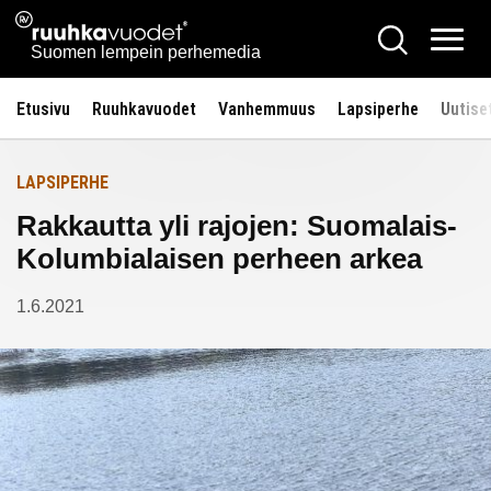
Siirry
Ruuhkavuodet.fi
Hae
Etusivulle
sisältöön
Vali
Suomen lempein perhemedia
Etusivu
Ruuhkavuodet
Vanhemmuus
Lapsiperhe
Uutise
LAPSIPERHE
Rakkautta yli rajojen: Suomalais-
Kolumbialaisen perheen arkea
1.6.2021