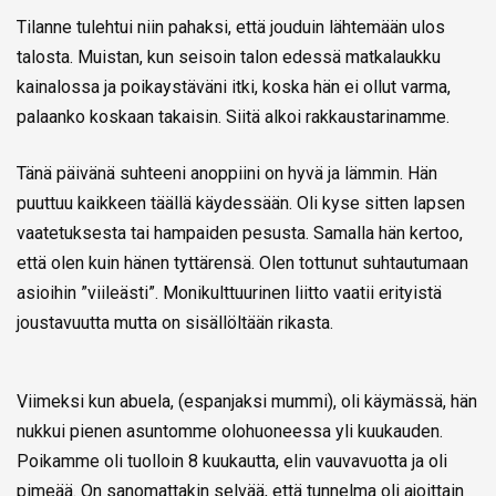
Tilanne tulehtui niin pahaksi, että jouduin lähtemään ulos
talosta. Muistan, kun seisoin talon edessä matkalaukku
kainalossa ja poikaystäväni itki, koska hän ei ollut varma,
palaanko koskaan takaisin. Siitä alkoi rakkaustarinamme.
Tänä päivänä suhteeni anoppiini on hyvä ja lämmin. Hän
puuttuu kaikkeen täällä käydessään. Oli kyse sitten lapsen
vaatetuksesta tai hampaiden pesusta. Samalla hän kertoo,
että olen kuin hänen tyttärensä. Olen tottunut suhtautumaan
asioihin ”viileästi”. Monikulttuurinen liitto vaatii erityistä
joustavuutta mutta on sisällöltään rikasta.
Viimeksi kun abuela, (espanjaksi mummi), oli käymässä, hän
nukkui pienen asuntomme olohuoneessa yli kuukauden.
Poikamme oli tuolloin 8 kuukautta, elin vauvavuotta ja oli
pimeää. On sanomattakin selvää, että tunnelma oli ajoittain