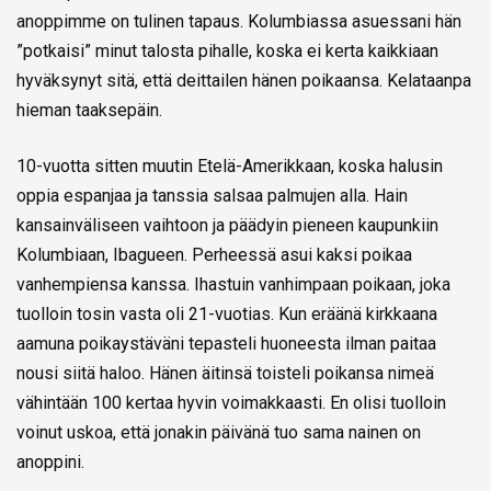
anoppimme on tulinen tapaus. Kolumbiassa asuessani hän
”potkaisi” minut talosta pihalle, koska ei kerta kaikkiaan
hyväksynyt sitä, että deittailen hänen poikaansa. Kelataanpa
hieman taaksepäin.
10-vuotta sitten muutin Etelä-Amerikkaan, koska halusin
oppia espanjaa ja tanssia salsaa palmujen alla. Hain
kansainväliseen vaihtoon ja päädyin pieneen kaupunkiin
Kolumbiaan, Ibagueen. Perheessä asui kaksi poikaa
vanhempiensa kanssa. Ihastuin vanhimpaan poikaan, joka
tuolloin tosin vasta oli 21-vuotias. Kun eräänä kirkkaana
aamuna poikaystäväni tepasteli huoneesta ilman paitaa
nousi siitä haloo. Hänen äitinsä toisteli poikansa nimeä
vähintään 100 kertaa hyvin voimakkaasti. En olisi tuolloin
voinut uskoa, että jonakin päivänä tuo sama nainen on
anoppini.