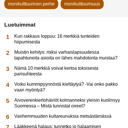
monikulttuurinen perhe
monikulttuurisuus
Luetuimmat
Kun rakkaus loppuu: 16 merkkiä tunteiden
hiipumisesta
Muistin kehitys: miksi varhaislapsuudessa
tapahtuneita asioita on lähes mahdotonta muistaa?
Nämä 10 merkkiä voivat kertoa toksisesta
parisuhteesta
Voiko kummipyynnöstä kieltäytyä? -Vai onko pakko
vaan myöntyä?
Aivoverenkiertohäiriöt kolmanneksi yleisin kuolinsyy
Suomessa – Mistä tunnistat oireet?
Vanhemmuuden kultareunuksia metsästämässä
Lääkkeenä halaus: tunnetko jo halaamisen