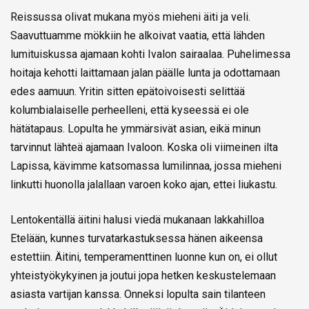
Reissussa olivat mukana myös mieheni äiti ja veli.
Saavuttuamme mökkiin he alkoivat vaatia, että lähden
lumituiskussa ajamaan kohti Ivalon sairaalaa. Puhelimessa
hoitaja kehotti laittamaan jalan päälle lunta ja odottamaan
edes aamuun. Yritin sitten epätoivoisesti selittää
kolumbialaiselle perheelleni, että kyseessä ei ole
hätätapaus. Lopulta he ymmärsivät asian, eikä minun
tarvinnut lähteä ajamaan Ivaloon. Koska oli viimeinen ilta
Lapissa, kävimme katsomassa lumilinnaa, jossa mieheni
linkutti huonolla jalallaan varoen koko ajan, ettei liukastu.
Lentokentällä äitini halusi viedä mukanaan lakkahilloa
Etelään, kunnes turvatarkastuksessa hänen aikeensa
estettiin. Äitini, temperamenttinen luonne kun on, ei ollut
yhteistyökykyinen ja joutui jopa hetken keskustelemaan
asiasta vartijan kanssa. Onneksi lopulta sain tilanteen