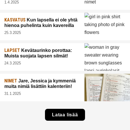
1.4.2025
KASVATUS
Kun lapsella ei ole yhtä
hienoa puhelinta kuin kavereilla
25.3.2025
LAPSET
Kevätaurinko porottaa:
Muista suojata lapsen silmät!
24.3.2025
NIMET
Jare, Jessica ja kymmeniä
muita nimiä lisättiin kalenteriin!
31.1.2025
Lataa lisää