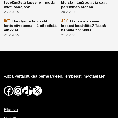
työelämästä lapselle – mutta
Muista nämä asiat ja saat
mieti sanojasi!
paremman aterian
25.2.2025
24.2.2025
KOTI
Hyödynnä talvikelit
ARKI
Etsiikö alaikäinen
kotia siivotessa – 2 näppärää
lapsesi kesätöitä? Tässä
vinkkiä!
hänelle 5 vinkkiä!
24.2.2025
21.2.2025
Aitoa vertaistukea perhearkeen, lempeästi myötäeläen
Facebook
Instagram
TikTok
X
Etusivu