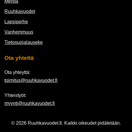
Meistä
Ruuhkavuodet
Lapsiperhe
Vanhemmuus
Tietosuojalauseke
Ota yhtettä
Ota yhteyttä:
toimitus@ruuhkavuodet.fi
Yhteistyöt:
myynti@ruuhkavuodet.fi
© 2026 Ruuhkavuodet.fi. Kaikki oikeudet pidätetään.