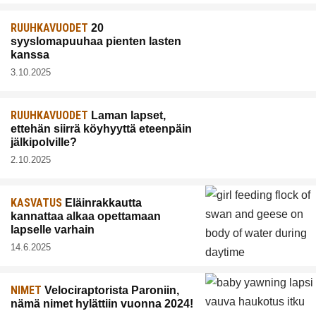
RUUHKAVUODET
20
syyslomapuuhaa pienten lasten
kanssa
3.10.2025
RUUHKAVUODET
Laman lapset,
ettehän siirrä köyhyyttä eteenpäin
jälkipolville?
2.10.2025
KASVATUS
Eläinrakkautta
kannattaa alkaa opettamaan
lapselle varhain
14.6.2025
NIMET
Velociraptorista Paroniin,
nämä nimet hylättiin vuonna 2024!