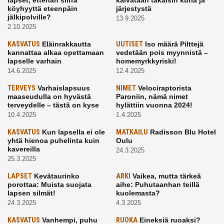
lapset, ettehän siirrä
kaivataan takaisin kuria ja
köyhyyttä eteenpäin
järjestystä
jälkipolville?
13.9.2025
2.10.2025
KASVATUS
Eläinrakkautta
UUTISET
Iso määrä Pilttejä
kannattaa alkaa opettamaan
vedetään pois myynnistä –
lapselle varhain
homemyrkkyriski!
14.6.2025
12.4.2025
TERVEYS
Varhaislapsuus
NIMET
Velociraptorista
maaseudulla on hyvästä
Paroniin, nämä nimet
terveydelle – tästä on kyse
hylättiin vuonna 2024!
10.4.2025
1.4.2025
KASVATUS
Kun lapsella ei ole
MATKAILU
Radisson Blu Hotel
yhtä hienoa puhelinta kuin
Oulu
kavereilla
24.3.2025
25.3.2025
LAPSET
Kevätaurinko
ARKI
Vaikea, mutta tärkeä
porottaa: Muista suojata
aihe: Puhutaanhan teillä
lapsen silmät!
kuolemasta?
24.3.2025
4.3.2025
KASVATUS
Vanhempi, puhu
RUOKA
Eineksiä ruoaksi?