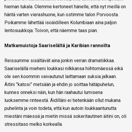
hieman tukala. Olemme kertoneet hänelle, että nyt meillä on
häntä varten vierashuone, kun ostimme talon Porvoosta.
Poikamme lähettää isoäidilleen Kolumbiaan aina paljon
lentosuukkoja. Toivon, että näemme taas pian.
Matkamuistoja Saariselältä ja Karibian rannoilta
Reissumme sisältävät aina jonkin verran dramatiikkaa.
Saariselällä mieheni loukkasi nilkkansa hiihtomäessä eikä
ole sen koommin vaivautunut laittamaan suksia jalkaan.
Äitini ”katosi” metsään ja ehdin jo soittaa hätäpuhelun,
kunnes onneksi näin, kun hän raahautui lumisena
luoksemme rinteestä. Äidilläni ei tietenkään ollut mukana
puhelinta ja voin todeta, että kun autoin loukkaantunutta
miestäni mäessä ja mietin missä sokeritautinen äitini on, oli
stressitaso melko korkealla.