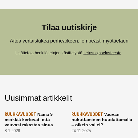
Tilaa uutiskirje
Aitoa vertaistukea perhearkeen, lempeästi myötäeläen
Lisätietoja henkilötietojen käsittelystä
tietosuojaselosteesta
.
Uusimmat artikkelit
RUUHKAVUODET
Nämä 9
RUUHKAVUODET
Vauvan
merkkiä kertovat, että
nukuttaminen huudattamalla
vauvasi rakastaa sinua
– oikein vai ei?
8.1.2026
24.11.2025