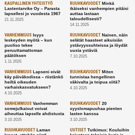
KAUPALLINEN YHTEISTYÖ
RUUHKAVUODET
Minkä
Lastentarvike Oy – Parasta
ikäiseksi vanhempien pitäisi
lapsellesi jo vuodesta 1967
auttaa lastaan
taloudellisesti?
21.11.2025
14.11.2025
VANHEMMUUS
Isyys
RUUHKAVUODET
Nainen, näin
leskeyden myötä – kun
selätät haasteet aikuisiän
puoliso tekee
ystävyyssuhteissa ja löydät
peruuttamattoman
uusia ystäviä
päätöksen
7.10.2025
1.11.2025
VANHEMMUUS
Lapseni eivät
RUUHKAVUODET
Miten
käy päiväkodissa – riistänkö
tunnistaa hengellinen
heiltä oikeuden
väkivalta ja toipua siitä?
varhaiskasvatukseen?
4.10.2025
4.10.2025
VANHEMMUUS
Vanhemman
RUUHKAVUODET
20
somejulkaisut voivat
syyslomapuuhaa pienten
aiheuttaa lapselle ahdistusta
lasten kanssa
3.10.2025
3.10.2025
RUUHKAVUODET
Laman
UUTISET
Tutkimus: Kouluihin