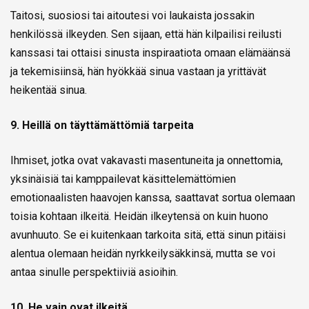
Taitosi, suosiosi tai aitoutesi voi laukaista jossakin
henkilössä ilkeyden. Sen sijaan, että hän kilpailisi reilusti
kanssasi tai ottaisi sinusta inspiraatiota omaan elämäänsä
ja tekemisiinsä, hän hyökkää sinua vastaan ja yrittävät
heikentää sinua.
9. Heillä on täyttämättömiä tarpeita
Ihmiset, jotka ovat vakavasti masentuneita ja onnettomia,
yksinäisiä tai kamppailevat käsittelemättömien
emotionaalisten haavojen kanssa, saattavat sortua olemaan
toisia kohtaan ilkeitä. Heidän ilkeytensä on kuin huono
avunhuuto. Se ei kuitenkaan tarkoita sitä, että sinun pitäisi
alentua olemaan heidän nyrkkeilysäkkinsä, mutta se voi
antaa sinulle perspektiiviä asioihin.
10. He vain ovat ilkeitä