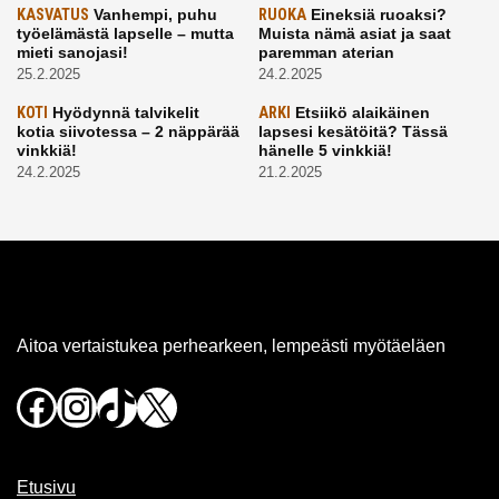
KASVATUS
Vanhempi, puhu
RUOKA
Eineksiä ruoaksi?
työelämästä lapselle – mutta
Muista nämä asiat ja saat
mieti sanojasi!
paremman aterian
25.2.2025
24.2.2025
KOTI
Hyödynnä talvikelit
ARKI
Etsiikö alaikäinen
kotia siivotessa – 2 näppärää
lapsesi kesätöitä? Tässä
vinkkiä!
hänelle 5 vinkkiä!
24.2.2025
21.2.2025
Aitoa vertaistukea perhearkeen, lempeästi myötäeläen
Facebook
Instagram
TikTok
X
Etusivu