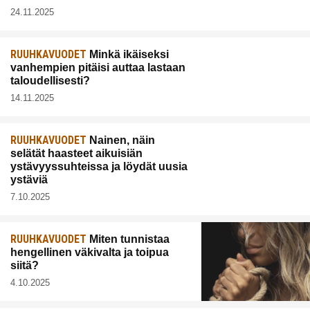
24.11.2025
RUUHKAVUODET
Minkä ikäiseksi
vanhempien pitäisi auttaa lastaan
taloudellisesti?
14.11.2025
RUUHKAVUODET
Nainen, näin
selätät haasteet aikuisiän
ystävyyssuhteissa ja löydät uusia
ystäviä
7.10.2025
RUUHKAVUODET
Miten tunnistaa
hengellinen väkivalta ja toipua
siitä?
4.10.2025