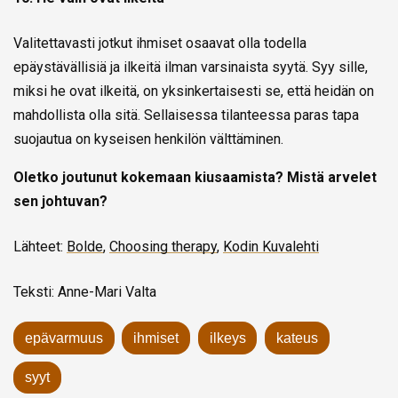
Valitettavasti jotkut ihmiset osaavat olla todella
epäystävällisiä ja ilkeitä ilman varsinaista syytä. Syy sille,
miksi he ovat ilkeitä, on yksinkertaisesti se, että heidän on
mahdollista olla sitä. Sellaisessa tilanteessa paras tapa
suojautua on kyseisen henkilön välttäminen.
Oletko joutunut kokemaan kiusaamista? Mistä arvelet
sen johtuvan?
Lähteet:
Bolde
,
Choosing therapy
,
Kodin Kuvalehti
Teksti: Anne-Mari Valta
epävarmuus
ihmiset
ilkeys
kateus
syyt