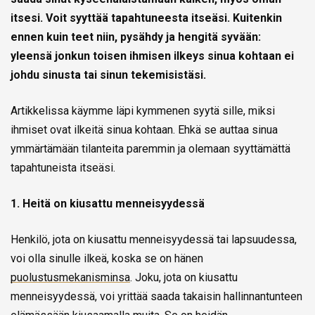
itsesi. Voit syyttää tapahtuneesta itseäsi. Kuitenkin
ennen kuin teet niin, pysähdy ja hengitä syvään:
yleensä jonkun toisen ihmisen ilkeys sinua kohtaan ei
johdu sinusta tai sinun tekemisistäsi.
Artikkelissa käymme läpi kymmenen syytä sille, miksi
ihmiset ovat ilkeitä sinua kohtaan. Ehkä se auttaa sinua
ymmärtämään tilanteita paremmin ja olemaan syyttämättä
tapahtuneista itseäsi.
1. Heitä on kiusattu menneisyydessä
Henkilö, jota on kiusattu menneisyydessä tai lapsuudessa,
voi olla sinulle ilkeä, koska se on hänen
puolustusmekanisminsa
. Joku, jota on kiusattu
menneisyydessä, voi yrittää saada takaisin hallinnantunteen