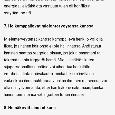
energiasi, eivätkä ota vastuuta tulen eli konfliktin
sytyttämisestä.
7. He kamppailevat mielenterveytensä kanssa
Mielenterveytensä kanssa kamppaileva henkilö voi olla
ilkeä, jos hänen häiriönsä ei ole hallinnassa. Ahdistunut
ihminen saattaa reagoida sinuun, jos jokin sanomasi tai
tekemäsi asia triggeröi häntä. Mielialahäiriöt, kuten
rajapersoonallisuushäiriö voi aiheuttaa henkilölle
emotionaalista epävakautta, minkä takia hänellä on
vaikeuksia ihmissuhteissa. Jonkun ihmisen masennus voi
olla niin ylivoimaista, ettei hän kykene näkemään, kuinka
hänen toimintansa vahingoittaa toisia ihmisiä.
8. He näkevät sinut uhkana