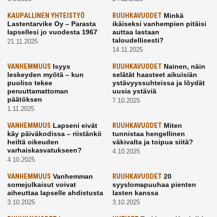
KAUPALLINEN YHTEISTYÖ
RUUHKAVUODET
Minkä
Lastentarvike Oy – Parasta
ikäiseksi vanhempien pitäisi
lapsellesi jo vuodesta 1967
auttaa lastaan
taloudellisesti?
21.11.2025
14.11.2025
VANHEMMUUS
Isyys
RUUHKAVUODET
Nainen, näin
leskeyden myötä – kun
selätät haasteet aikuisiän
puoliso tekee
ystävyyssuhteissa ja löydät
peruuttamattoman
uusia ystäviä
päätöksen
7.10.2025
1.11.2025
VANHEMMUUS
Lapseni eivät
RUUHKAVUODET
Miten
käy päiväkodissa – riistänkö
tunnistaa hengellinen
heiltä oikeuden
väkivalta ja toipua siitä?
varhaiskasvatukseen?
4.10.2025
4.10.2025
VANHEMMUUS
Vanhemman
RUUHKAVUODET
20
somejulkaisut voivat
syyslomapuuhaa pienten
aiheuttaa lapselle ahdistusta
lasten kanssa
3.10.2025
3.10.2025