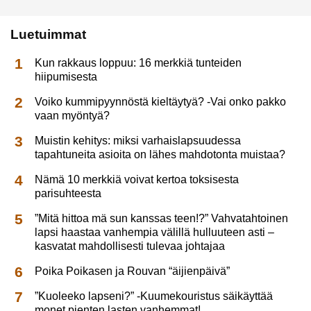
Luetuimmat
Kun rakkaus loppuu: 16 merkkiä tunteiden
hiipumisesta
Voiko kummipyynnöstä kieltäytyä? -Vai onko pakko
vaan myöntyä?
Muistin kehitys: miksi varhaislapsuudessa
tapahtuneita asioita on lähes mahdotonta muistaa?
Nämä 10 merkkiä voivat kertoa toksisesta
parisuhteesta
”Mitä hittoa mä sun kanssas teen!?” Vahvatahtoinen
lapsi haastaa vanhempia välillä hulluuteen asti –
kasvatat mahdollisesti tulevaa johtajaa
Poika Poikasen ja Rouvan “äijienpäivä”
”Kuoleeko lapseni?” -Kuumekouristus säikäyttää
monet pienten lasten vanhemmat!