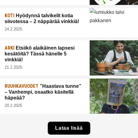
KOTI
Hyödynnä talvikelit kotia
siivotessa – 2 näppärää vinkkiä!
24.2.2025
ARKI
Etsiikö alaikäinen lapsesi
kesätöitä? Tässä hänelle 5
vinkkiä!
21.2.2025
RUUHKAVUODET
”Haastava tunne”
– Vanhempi, osaatko käsitellä
häpeää?
20.2.2025
Lataa lisää