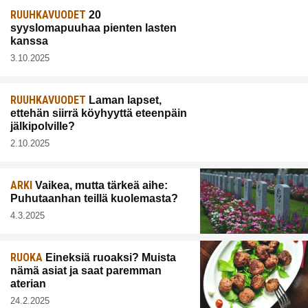
RUUHKAVUODET
20
syyslomapuuhaa pienten lasten
kanssa
3.10.2025
RUUHKAVUODET
Laman lapset,
ettehän siirrä köyhyyttä eteenpäin
jälkipolville?
2.10.2025
ARKI
Vaikea, mutta tärkeä aihe:
Puhutaanhan teillä kuolemasta?
4.3.2025
RUOKA
Eineksiä ruoaksi? Muista
nämä asiat ja saat paremman
aterian
24.2.2025