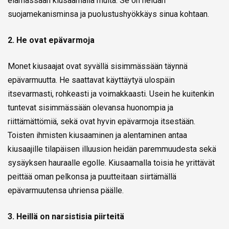
elämässään kiusaamalla muita. Se on heidän
suojamekanisminsa ja puolustushyökkäys sinua kohtaan.
2. He ovat epävarmoja
Monet kiusaajat ovat syvällä sisimmässään täynnä
epävarmuutta. He saattavat käyttäytyä ulospäin
itsevarmasti, rohkeasti ja voimakkaasti. Usein he kuitenkin
tuntevat sisimmässään olevansa huonompia ja
riittämättömiä, sekä ovat hyvin epävarmoja itsestään.
Toisten ihmisten kiusaaminen ja alentaminen antaa
kiusaajille tilapäisen illuusion heidän paremmuudesta sekä
sysäyksen hauraalle egolle. Kiusaamalla toisia he yrittävät
peittää oman pelkonsa ja puutteitaan siirtämällä
epävarmuutensa uhriensa päälle.
3. Heillä on narsistisia piirteitä