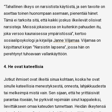
”Tahallinen ilkeys on narsistista käytöstä, ja sen tavoite on
asettaa toinen huonompaan asemaan, pienentää hänet.
Tämä ei tarkoita sitä, että kaikki joskus ilkeilevät olisivat
narsisteja. Meissä jokaisessa on kuitenkin pahuuden itu,
joka versoo kaunaisessa ympäristössä”, kertoo
sosiaalipsykologi ja kirjailija
Janne Viljamaa
. Viljamaa on
kirjoittanut kirjan ”Narsistin lapsena”, jossa hän on
perehtynyt tuhoavaan vallankäyttöön.
4. He ovat kateellisia
Jotkut ihmiset ovat ilkeitä sinua kohtaan, koska he ovat
sinulle kateellisia menestyksestä, onnesta, lahjakkuudesta
tai melkeimpä mistä vain. Sen sijaan, että he yrittäisivät
parantaa itseään, he pyrkivät repimään sinut kappaleiksi,
lievittäkseen omaa kateuden tunnettaan. Heidän ilkeytensä