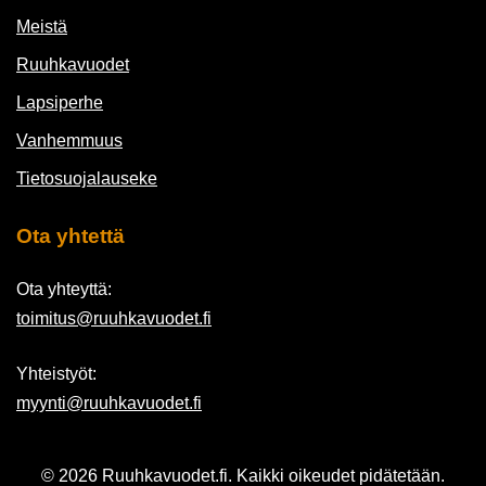
Meistä
Ruuhkavuodet
Lapsiperhe
Vanhemmuus
Tietosuojalauseke
Ota yhtettä
Ota yhteyttä:
toimitus@ruuhkavuodet.fi
Yhteistyöt:
myynti@ruuhkavuodet.fi
© 2026 Ruuhkavuodet.fi. Kaikki oikeudet pidätetään.