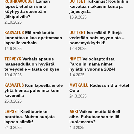
RUUHKAVUODET
Laman
UUTISET
Tutkimus: Kouluihin
lapset, ettehän siirrä
kaivataan takaisin kuria ja
köyhyyttä eteenpäin
järjestystä
jälkipolville?
13.9.2025
2.10.2025
KASVATUS
Eläinrakkautta
UUTISET
Iso määrä Pilttejä
kannattaa alkaa opettamaan
vedetään pois myynnistä –
lapselle varhain
homemyrkkyriski!
14.6.2025
12.4.2025
TERVEYS
Varhaislapsuus
NIMET
Velociraptorista
maaseudulla on hyvästä
Paroniin, nämä nimet
terveydelle – tästä on kyse
hylättiin vuonna 2024!
10.4.2025
1.4.2025
KASVATUS
Kun lapsella ei ole
MATKAILU
Radisson Blu Hotel
yhtä hienoa puhelinta kuin
Oulu
kavereilla
24.3.2025
25.3.2025
LAPSET
Kevätaurinko
ARKI
Vaikea, mutta tärkeä
porottaa: Muista suojata
aihe: Puhutaanhan teillä
lapsen silmät!
kuolemasta?
24.3.2025
4.3.2025