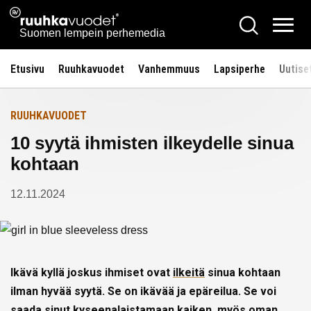
Siirry
Ruuhkavuodet.fi
Hae
Etusivulle
sisältöön
Vali
Suomen lempein perhemedia
Etusivu
Ruuhkavuodet
Vanhemmuus
Lapsiperhe
Uutise
RUUHKAVUODET
10 syytä ihmisten ilkeydelle sinua
kohtaan
12.11.2024
Ikävä kyllä joskus ihmiset ovat
ilkeitä
sinua kohtaan
ilman hyvää syytä. Se on ikävää ja epäreilua. Se voi
saada sinut kyseenalaistamaan kaiken, myös oman