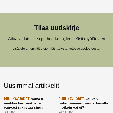
Tilaa uutiskirje
Aitoa vertaistukea perhearkeen, lempeästi myötäeläen
Lisätietoja henkilötietojen käsittelystä
tietosuojaselosteesta
.
Uusimmat artikkelit
RUUHKAVUODET
Nämä 9
RUUHKAVUODET
Vauvan
merkkiä kertovat, että
nukuttaminen huudattamalla
vauvasi rakastaa sinua
– oikein vai ei?
8.1.2026
24.11.2025