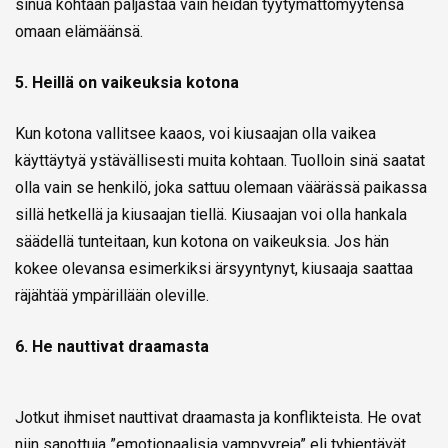
sinua kohtaan paljastaa vain heidän tyytymättömyytensä
omaan elämäänsä.
5. Heillä on vaikeuksia kotona
Kun kotona vallitsee kaaos, voi kiusaajan olla vaikea
käyttäytyä ystävällisesti muita kohtaan. Tuolloin sinä saatat
olla vain se henkilö, joka sattuu olemaan väärässä paikassa
sillä hetkellä ja kiusaajan tiellä. Kiusaajan voi olla hankala
säädellä tunteitaan, kun kotona on vaikeuksia. Jos hän
kokee olevansa esimerkiksi ärsyyntynyt, kiusaaja saattaa
räjähtää ympärillään oleville.
6. He nauttivat draamasta
Jotkut ihmiset nauttivat draamasta ja konflikteista. He ovat
niin sanottuja ”emotionaalisia vampyyreja” eli tyhjentävät