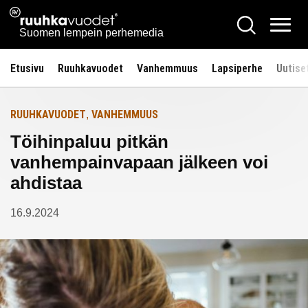
Siirry
Ruuhkavuodet.fi
Hae
Etusivulle
sisältöön
Vali
Suomen lempein perhemedia
Etusivu
Ruuhkavuodet
Vanhemmuus
Lapsiperhe
Uutise
RUUHKAVUODET
VANHEMMUUS
,
Töihinpaluu pitkän
vanhempainvapaan jälkeen voi
ahdistaa
16.9.2024