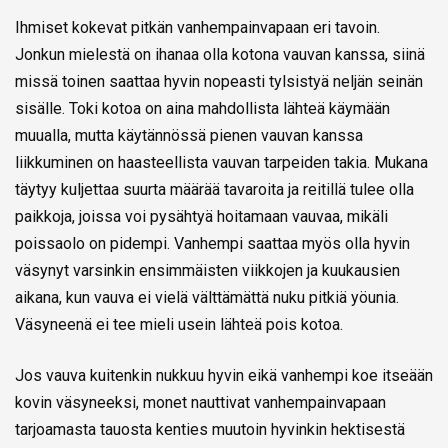
Ihmiset kokevat pitkän vanhempainvapaan eri tavoin.
Jonkun mielestä on ihanaa olla kotona vauvan kanssa, siinä
missä toinen saattaa hyvin nopeasti tylsistyä neljän seinän
sisälle. Toki kotoa on aina mahdollista lähteä käymään
muualla, mutta käytännössä pienen vauvan kanssa
liikkuminen on haasteellista vauvan tarpeiden takia. Mukana
täytyy kuljettaa suurta määrää tavaroita ja reitillä tulee olla
paikkoja, joissa voi pysähtyä hoitamaan vauvaa, mikäli
poissaolo on pidempi. Vanhempi saattaa myös olla hyvin
väsynyt varsinkin ensimmäisten viikkojen ja kuukausien
aikana, kun vauva ei vielä välttämättä nuku pitkiä yöunia.
Väsyneenä ei tee mieli usein lähteä pois kotoa.
Jos vauva kuitenkin nukkuu hyvin eikä vanhempi koe itseään
kovin väsyneeksi, monet nauttivat vanhempainvapaan
tarjoamasta tauosta kenties muutoin hyvinkin hektisestä