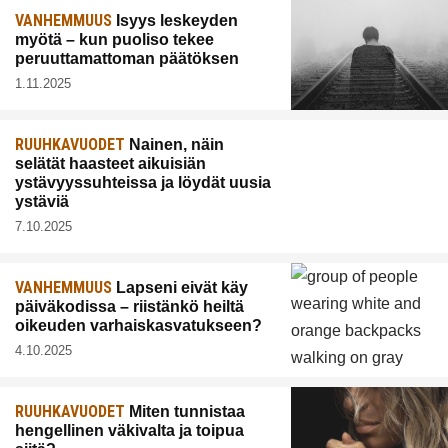
VANHEMMUUS
Isyys leskeyden
myötä – kun puoliso tekee
peruuttamattoman päätöksen
1.11.2025
RUUHKAVUODET
Nainen, näin
selätät haasteet aikuisiän
ystävyyssuhteissa ja löydät uusia
ystäviä
7.10.2025
VANHEMMUUS
Lapseni eivät käy
päiväkodissa – riistänkö heiltä
oikeuden varhaiskasvatukseen?
4.10.2025
RUUHKAVUODET
Miten tunnistaa
hengellinen väkivalta ja toipua