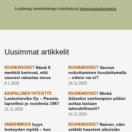
Lisätietoja henkilötietojen käsittelystä
tietosuojaselosteesta
.
Uusimmat artikkelit
RUUHKAVUODET
Nämä 9
RUUHKAVUODET
Vauvan
merkkiä kertovat, että
nukuttaminen huudattamalla
vauvasi rakastaa sinua
– oikein vai ei?
8.1.2026
24.11.2025
KAUPALLINEN YHTEISTYÖ
RUUHKAVUODET
Minkä
Lastentarvike Oy – Parasta
ikäiseksi vanhempien pitäisi
lapsellesi jo vuodesta 1967
auttaa lastaan
taloudellisesti?
21.11.2025
14.11.2025
VANHEMMUUS
Isyys
RUUHKAVUODET
Nainen, näin
leskeyden myötä – kun
selätät haasteet aikuisiän