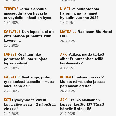
TERVEYS
Varhaislapsuus
NIMET
Velociraptorista
maaseudulla on hyvästä
Paroniin, nämä nimet
terveydelle – tästä on kyse
hylättiin vuonna 2024!
10.4.2025
1.4.2025
KASVATUS
Kun lapsella ei ole
MATKAILU
Radisson Blu Hotel
yhtä hienoa puhelinta kuin
Oulu
kavereilla
24.3.2025
25.3.2025
LAPSET
Kevätaurinko
ARKI
Vaikea, mutta tärkeä
porottaa: Muista suojata
aihe: Puhutaanhan teillä
lapsen silmät!
kuolemasta?
24.3.2025
4.3.2025
KASVATUS
Vanhempi, puhu
RUOKA
Eineksiä ruoaksi?
työelämästä lapselle – mutta
Muista nämä asiat ja saat
mieti sanojasi!
paremman aterian
25.2.2025
24.2.2025
KOTI
Hyödynnä talvikelit
ARKI
Etsiikö alaikäinen
kotia siivotessa – 2 näppärää
lapsesi kesätöitä? Tässä
vinkkiä!
hänelle 5 vinkkiä!
24.2.2025
21.2.2025