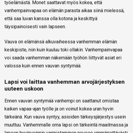
työelämästä. Monet saattavat myös kokea, että
vanhempainvapaa on elämän parasta aikaa siinä mielessä,
että saa luvan kanssa olla kotona ja keskittyä
täysipainoisesti vain lapseen.
Vauva on elämänsä alkuvaiheessa vanhemman elämän
keskipiste, niin kuin kuuluu toki ollakin. Vanhempainvapaa
voi saada vanhemman näkemään työhön liittyvät asiat eri
valossa kuin ennen vauvan syntymää.
Lapsi voi laittaa vanhemman arvojärjestyksen
uuteen uskoon
Ennen vauvan syntymää vanhempi on saattanut omistaa
kaiken vapaa-ajan työlle ja on voinut kokea uran hyvin
tärkeänä. Kun vauva syntyy, asioiden tärkeysjärjestys usein
muuttuu. Vanhemmalle oma lapsi on tärkeintä maailmassa ja
lapsen hyvinvoinnin varmistaminen nousee ymmärrettävästi