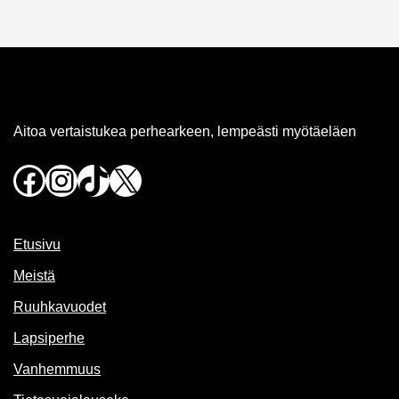
Aitoa vertaistukea perhearkeen, lempeästi myötäeläen
Facebook
Instagram
TikTok
X
Etusivu
Meistä
Ruuhkavuodet
Lapsiperhe
Vanhemmuus