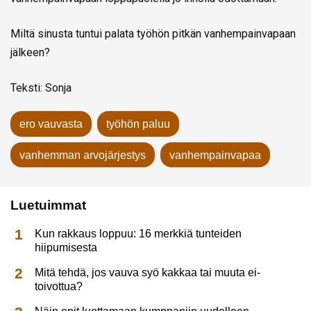
Miltä sinusta tuntui palata työhön pitkän vanhempainvapaan
jälkeen?
Teksti: Sonja
ero vauvasta
työhön paluu
vanhemman arvojärjestys
vanhempainvapaa
Luetuimmat
Kun rakkaus loppuu: 16 merkkiä tunteiden
hiipumisesta
Mitä tehdä, jos vauva syö kakkaa tai muuta ei-
toivottua?