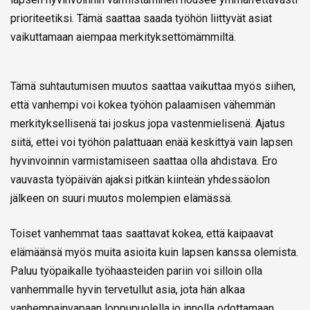
prioriteetiksi. Tämä saattaa saada työhön liittyvät asiat
vaikuttamaan aiempaa merkityksettömämmiltä.
Tämä suhtautumisen muutos saattaa vaikuttaa myös siihen,
että vanhempi voi kokea työhön palaamisen vähemmän
merkityksellisenä tai joskus jopa vastenmielisenä. Ajatus
siitä, ettei voi työhön palattuaan enää keskittyä vain lapsen
hyvinvoinnin varmistamiseen saattaa olla ahdistava. Ero
vauvasta työpäivän ajaksi pitkän kiinteän yhdessäolon
jälkeen on suuri muutos molempien elämässä.
Toiset vanhemmat taas saattavat kokea, että kaipaavat
elämäänsä myös muita asioita kuin lapsen kanssa olemista.
Paluu työpaikalle työhaasteiden pariin voi silloin olla
vanhemmalle hyvin tervetullut asia, jota hän alkaa
vanhempainvapaan loppupuolella jo innolla odottamaan.