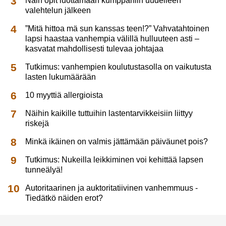
Näin opit luottamaan kumppaniin uudelleen
valehtelun jälkeen
”Mitä hittoa mä sun kanssas teen!?” Vahvatahtoinen
lapsi haastaa vanhempia välillä hulluuteen asti –
kasvatat mahdollisesti tulevaa johtajaa
Tutkimus: vanhempien koulutustasolla on vaikutusta
lasten lukumäärään
10 myyttiä allergioista
Näihin kaikille tuttuihin lastentarvikkeisiin liittyy
riskejä
Minkä ikäinen on valmis jättämään päiväunet pois?
Tutkimus: Nukeilla leikkiminen voi kehittää lapsen
tunneälyä!
Autoritaarinen ja auktoritatiivinen vanhemmuus -
Tiedätkö näiden erot?