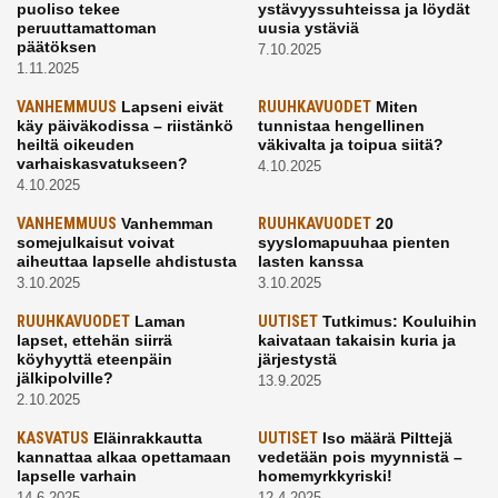
puoliso tekee
ystävyyssuhteissa ja löydät
peruuttamattoman
uusia ystäviä
päätöksen
7.10.2025
1.11.2025
VANHEMMUUS
Lapseni eivät
RUUHKAVUODET
Miten
käy päiväkodissa – riistänkö
tunnistaa hengellinen
heiltä oikeuden
väkivalta ja toipua siitä?
varhaiskasvatukseen?
4.10.2025
4.10.2025
VANHEMMUUS
Vanhemman
RUUHKAVUODET
20
somejulkaisut voivat
syyslomapuuhaa pienten
aiheuttaa lapselle ahdistusta
lasten kanssa
3.10.2025
3.10.2025
RUUHKAVUODET
Laman
UUTISET
Tutkimus: Kouluihin
lapset, ettehän siirrä
kaivataan takaisin kuria ja
köyhyyttä eteenpäin
järjestystä
jälkipolville?
13.9.2025
2.10.2025
KASVATUS
Eläinrakkautta
UUTISET
Iso määrä Pilttejä
kannattaa alkaa opettamaan
vedetään pois myynnistä –
lapselle varhain
homemyrkkyriski!
14.6.2025
12.4.2025