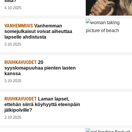
siitä?
4.10.2025
VANHEMMUUS
Vanhemman
somejulkaisut voivat aiheuttaa
lapselle ahdistusta
3.10.2025
RUUHKAVUODET
20
syyslomapuuhaa pienten lasten
kanssa
3.10.2025
RUUHKAVUODET
Laman lapset,
ettehän siirrä köyhyyttä eteenpäin
jälkipolville?
2.10.2025