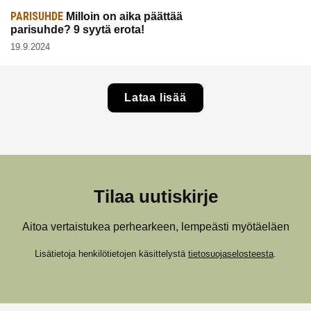
PARISUHDE
Milloin on aika päättää
parisuhde? 9 syytä erota!
19.9.2024
Lataa lisää
Tilaa uutiskirje
Aitoa vertaistukea perhearkeen, lempeästi myötäeläen
Lisätietoja henkilötietojen käsittelystä
tietosuojaselosteesta
.