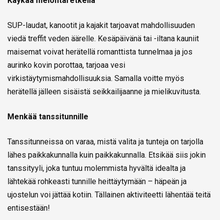
Käykää melontaretkellä
SUP-laudat, kanootit ja kajakit tarjoavat mahdollisuuden
viedä treffit veden äärelle. Kesäpäivänä tai -iltana kauniit
maisemat voivat herätellä romanttista tunnelmaa ja jos
aurinko kovin porottaa, tarjoaa vesi
virkistäytymismahdollisuuksia. Samalla voitte myös
herätellä jälleen sisäistä seikkailijaanne ja mielikuvitusta.
Menkää tanssitunnille
Tanssitunneissa on varaa, mistä valita ja tunteja on tarjolla
lähes paikkakunnalla kuin paikkakunnalla. Etsikää siis jokin
tanssityyli, joka tuntuu molemmista hyvältä idealta ja
lähtekää rohkeasti tunnille heittäytymään – häpeän ja
ujostelun voi jättää kotiin. Tällainen aktiviteetti lähentää teitä
entisestään!