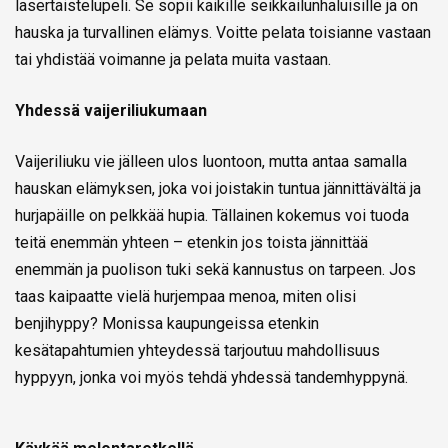
lasertaistelupeli. Se sopii kaikille seikkailunhaluisille ja on
hauska ja turvallinen elämys. Voitte pelata toisianne vastaan
tai yhdistää voimanne ja pelata muita vastaan.
Yhdessä vaijeriliukumaan
Vaijeriliuku vie jälleen ulos luontoon, mutta antaa samalla
hauskan elämyksen, joka voi joistakin tuntua jännittävältä ja
hurjapäille on pelkkää hupia. Tällainen kokemus voi tuoda
teitä enemmän yhteen – etenkin jos toista jännittää
enemmän ja puolison tuki sekä kannustus on tarpeen. Jos
taas kaipaatte vielä hurjempaa menoa, miten olisi
benjihyppy? Monissa kaupungeissa etenkin
kesätapahtumien yhteydessä tarjoutuu mahdollisuus
hyppyyn, jonka voi myös tehdä yhdessä tandemhyppynä.