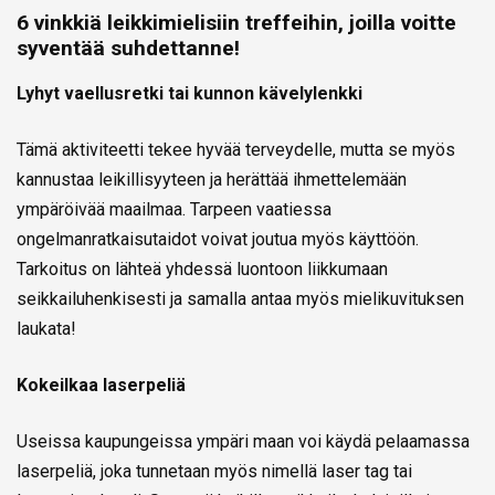
6 vinkkiä leikkimielisiin treffeihin, joilla voitte
syventää suhdettanne!
Lyhyt vaellusretki tai kunnon kävelylenkki
Tämä aktiviteetti tekee hyvää terveydelle, mutta se myös
kannustaa leikillisyyteen ja herättää ihmettelemään
ympäröivää maailmaa. Tarpeen vaatiessa
ongelmanratkaisutaidot voivat joutua myös käyttöön.
Tarkoitus on lähteä yhdessä luontoon liikkumaan
seikkailuhenkisesti ja samalla antaa myös mielikuvituksen
laukata!
Kokeilkaa laserpeliä
Useissa kaupungeissa ympäri maan voi käydä pelaamassa
laserpeliä, joka tunnetaan myös nimellä laser tag tai