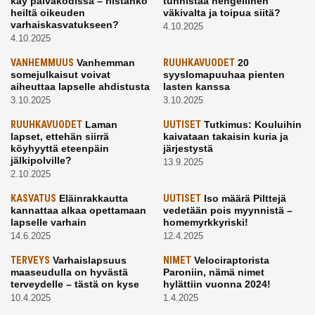
käy päiväkodissa – riistänkö
tunnistaa hengellinen
heiltä oikeuden
väkivalta ja toipua siitä?
varhaiskasvatukseen?
4.10.2025
4.10.2025
VANHEMMUUS
Vanhemman
RUUHKAVUODET
20
somejulkaisut voivat
syyslomapuuhaa pienten
aiheuttaa lapselle ahdistusta
lasten kanssa
3.10.2025
3.10.2025
RUUHKAVUODET
Laman
UUTISET
Tutkimus: Kouluihin
lapset, ettehän siirrä
kaivataan takaisin kuria ja
köyhyyttä eteenpäin
järjestystä
jälkipolville?
13.9.2025
2.10.2025
KASVATUS
Eläinrakkautta
UUTISET
Iso määrä Pilttejä
kannattaa alkaa opettamaan
vedetään pois myynnistä –
lapselle varhain
homemyrkkyriski!
14.6.2025
12.4.2025
TERVEYS
Varhaislapsuus
NIMET
Velociraptorista
maaseudulla on hyvästä
Paroniin, nämä nimet
terveydelle – tästä on kyse
hylättiin vuonna 2024!
10.4.2025
1.4.2025