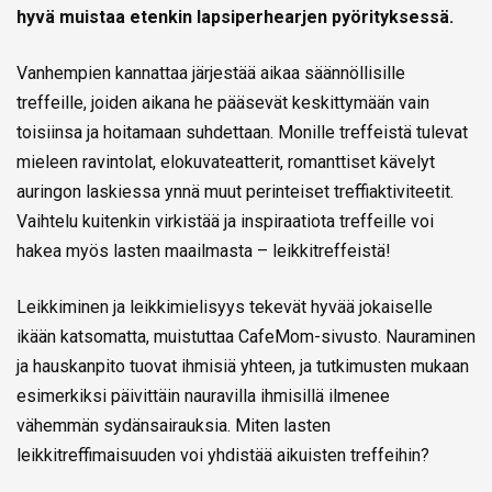
hyvä muistaa etenkin lapsiperhearjen pyörityksessä.
Vanhempien kannattaa järjestää aikaa säännöllisille
treffeille, joiden aikana he pääsevät keskittymään vain
toisiinsa ja hoitamaan suhdettaan. Monille treffeistä tulevat
mieleen ravintolat, elokuvateatterit, romanttiset kävelyt
auringon laskiessa ynnä muut perinteiset treffiaktiviteetit.
Vaihtelu kuitenkin virkistää ja inspiraatiota treffeille voi
hakea myös lasten maailmasta – leikkitreffeistä!
Leikkiminen ja leikkimielisyys tekevät hyvää jokaiselle
ikään katsomatta, muistuttaa CafeMom-sivusto. Nauraminen
ja hauskanpito tuovat ihmisiä yhteen, ja tutkimusten mukaan
esimerkiksi päivittäin nauravilla ihmisillä ilmenee
vähemmän sydänsairauksia. Miten lasten
leikkitreffimaisuuden voi yhdistää aikuisten treffeihin?