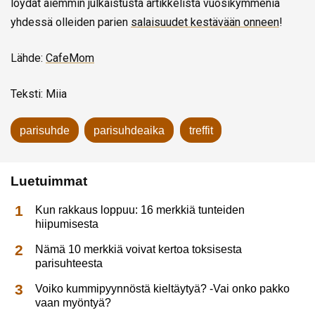
löydät aiemmin julkaistusta artikkelista vuosikymmeniä
yhdessä olleiden parien
salaisuudet kestävään onneen
!
Lähde:
CafeMom
Teksti: Miia
parisuhde
parisuhdeaika
treffit
Luetuimmat
Kun rakkaus loppuu: 16 merkkiä tunteiden
hiipumisesta
Nämä 10 merkkiä voivat kertoa toksisesta
parisuhteesta
Voiko kummipyynnöstä kieltäytyä? -Vai onko pakko
vaan myöntyä?