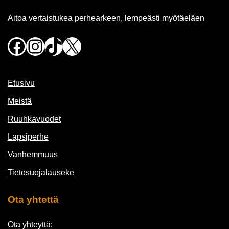
Aitoa vertaistukea perhearkeen, lempeästi myötäeläen
Facebook
Instagram
TikTok
X
Etusivu
Meistä
Ruuhkavuodet
Lapsiperhe
Vanhemmuus
Tietosuojalauseke
Ota yhtettä
Ota yhteyttä: