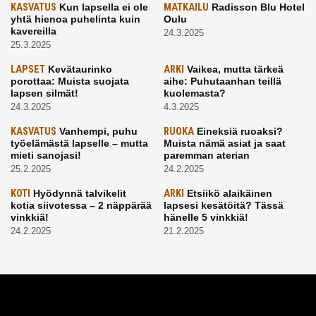
KASVATUS
Kun lapsella ei ole
MATKAILU
Radisson Blu Hotel
yhtä hienoa puhelinta kuin
Oulu
kavereilla
24.3.2025
25.3.2025
LAPSET
Kevätaurinko
ARKI
Vaikea, mutta tärkeä
porottaa: Muista suojata
aihe: Puhutaanhan teillä
lapsen silmät!
kuolemasta?
24.3.2025
4.3.2025
KASVATUS
Vanhempi, puhu
RUOKA
Eineksiä ruoaksi?
työelämästä lapselle – mutta
Muista nämä asiat ja saat
mieti sanojasi!
paremman aterian
25.2.2025
24.2.2025
KOTI
Hyödynnä talvikelit
ARKI
Etsiikö alaikäinen
kotia siivotessa – 2 näppärää
lapsesi kesätöitä? Tässä
vinkkiä!
hänelle 5 vinkkiä!
24.2.2025
21.2.2025