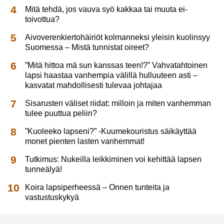
Mitä tehdä, jos vauva syö kakkaa tai muuta ei-
toivottua?
Aivoverenkiertohäiriöt kolmanneksi yleisin kuolinsyy
Suomessa – Mistä tunnistat oireet?
”Mitä hittoa mä sun kanssas teen!?” Vahvatahtoinen
lapsi haastaa vanhempia välillä hulluuteen asti –
kasvatat mahdollisesti tulevaa johtajaa
Sisarusten väliset riidat: milloin ja miten vanhemman
tulee puuttua peliin?
”Kuoleeko lapseni?” -Kuumekouristus säikäyttää
monet pienten lasten vanhemmat!
Tutkimus: Nukeilla leikkiminen voi kehittää lapsen
tunneälyä!
Koira lapsiperheessä – Onnen tunteita ja
vastustuskykyä