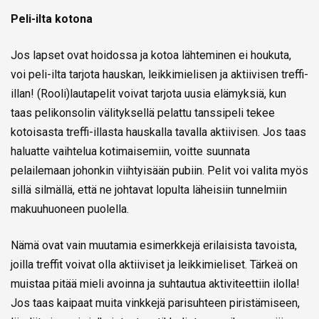
Peli-ilta kotona
Jos lapset ovat hoidossa ja kotoa lähteminen ei houkuta,
voi peli-ilta tarjota hauskan, leikkimielisen ja aktiivisen treffi-
illan! (Rooli)lautapelit voivat tarjota uusia elämyksiä, kun
taas pelikonsolin välityksellä pelattu tanssipeli tekee
kotoisasta treffi-illasta hauskalla tavalla aktiivisen. Jos taas
haluatte vaihtelua kotimaisemiin, voitte suunnata
pelailemaan johonkin viihtyisään pubiin. Pelit voi valita myös
sillä silmällä, että ne johtavat lopulta läheisiin tunnelmiin
makuuhuoneen puolella.
Nämä ovat vain muutamia esimerkkejä erilaisista tavoista,
joilla treffit voivat olla aktiiviset ja leikkimieliset. Tärkeä on
muistaa pitää mieli avoinna ja suhtautua aktiviteettiin ilolla!
Jos taas kaipaat muita vinkkejä parisuhteen piristämiseen,