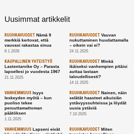
Uusimmat artikkelit
RUUHKAVUODET
Nämä 9
RUUHKAVUODET
Vauvan
merkkiä kertovat, että
nukuttaminen huudattamalla
vauvasi rakastaa sinua
– oikein vai ei?
8.1.2026
24.11.2025
KAUPALLINEN YHTEISTYÖ
RUUHKAVUODET
Minkä
Lastentarvike Oy – Parasta
ikäiseksi vanhempien pitäisi
lapsellesi jo vuodesta 1967
auttaa lastaan
taloudellisesti?
21.11.2025
14.11.2025
VANHEMMUUS
Isyys
RUUHKAVUODET
Nainen, näin
leskeyden myötä – kun
selätät haasteet aikuisiän
puoliso tekee
ystävyyssuhteissa ja löydät
peruuttamattoman
uusia ystäviä
päätöksen
7.10.2025
1.11.2025
VANHEMMUUS
Lapseni eivät
RUUHKAVUODET
Miten