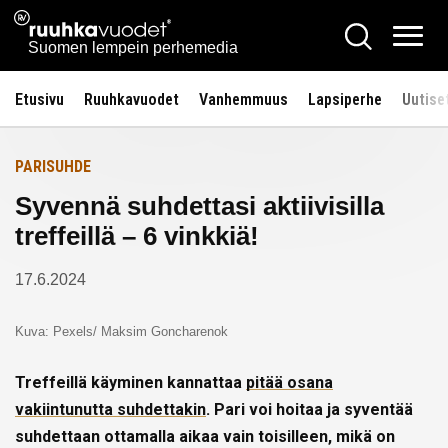
Siirry
Ruuhkavuodet.fi
Hae
Etusivulle
sisältöön
Vali
Suomen lempein perhemedia
Etusivu
Ruuhkavuodet
Vanhemmuus
Lapsiperhe
Uutise
PARISUHDE
Syvennä suhdettasi aktiivisilla
treffeillä – 6 vinkkiä!
17.6.2024
Kuva: Pexels/ Maksim Goncharenok
Treffeillä käyminen kannattaa
pitää osana
vakiintunutta suhdettakin
. Pari voi hoitaa ja syventää
suhdettaan ottamalla aikaa vain toisilleen, mikä on