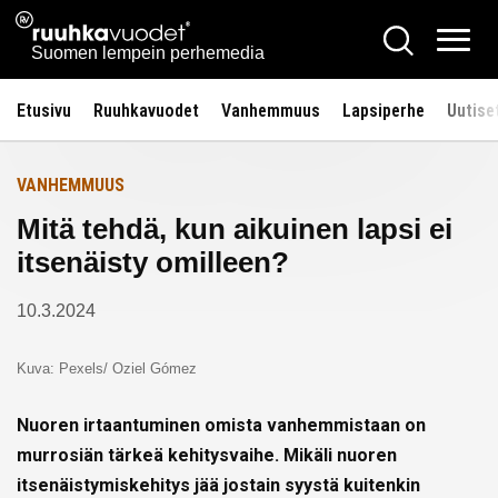
Siirry
Ruuhkavuodet.fi
Hae
Etusivulle
sisältöön
Vali
Suomen lempein perhemedia
Etusivu
Ruuhkavuodet
Vanhemmuus
Lapsiperhe
Uutise
VANHEMMUUS
Mitä tehdä, kun aikuinen lapsi ei
itsenäisty omilleen?
10.3.2024
Kuva: Pexels/ Oziel Gómez
Nuoren irtaantuminen omista vanhemmistaan on
murrosiän tärkeä kehitysvaihe. Mikäli nuoren
itsenäistymiskehitys jää jostain syystä kuitenkin