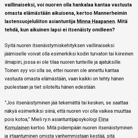
vaillinaiseksi, voi nuoren olla hankalaa kantaa vastuuta
omasta elämästään aikuisena, kertoo Mannerheimin
lastensuojeluliiton asiantuntija
Minna Haapanen
. Mitä
tehdä, kun aikuinen lapsi ei itsenäisty omilleen?
Syitä nuoren itsenäistymiskehityksen vaillinaiseksi
jäämiselle voivat olla esimerkiksi kodin turvaton tai kiireinen
ilmapiiri, jossa ei ole tilaa nuoren tunteille ja ajatuksille.
Toinen syy voi olla se, ettei nuoren ole annettu kantaa
vastuuta omasta elämästään, vaan kaikki on tehty hänen
puolestaan ja tiet siloteltu hänen edestään.
”Jos itsenäistyminen jää tekemättä tai kesken, se saattaa
näkyä esimerkiksi siinä, että nuoren voi olla vaikea muuttaa
pois kotoa,” Mieli ry:n asiantuntijapsykologi
Elina
Komulainen
kertoo. Mitä pidempään nuoren itsenäistyminen
ja irtaantuminen omista vanhemmistaan kestää, sitä