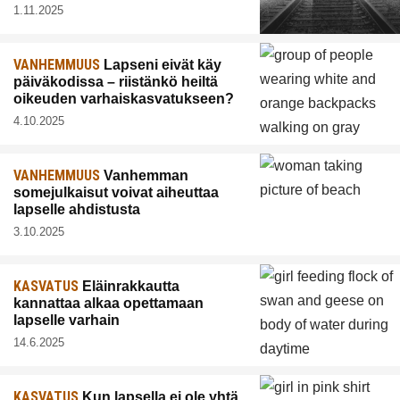
1.11.2025
VANHEMMUUS
Lapseni eivät käy
päiväkodissa – riistänkö heiltä
oikeuden varhaiskasvatukseen?
4.10.2025
VANHEMMUUS
Vanhemman
somejulkaisut voivat aiheuttaa
lapselle ahdistusta
3.10.2025
KASVATUS
Eläinrakkautta
kannattaa alkaa opettamaan
lapselle varhain
14.6.2025
KASVATUS
Kun lapsella ei ole yhtä