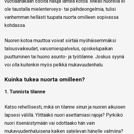
vuotiaanakaan osoita haluja lähteä kotoa. Mikäli nuorella ei
ole taustalla mielenterveys- tai päihdeongelmia, tulisi
vanhemman hellästi tuupata nuorta omilleen sopivassa
kohdassa.
Nuoren kotoa muuttoa voivat siirtää myöhäisemmäksi
talousvaikeudet, varusmiespalvelus, opiskelupaikan
puuttuminen tai huono asunto- ja työtilanne. Joskus syynä
voi olla kuitenkin myös pelkkä mukavuudenhalu.
Kuinka tukea nuorta omilleen?
1. Tunnista tilanne
Katso rehellisesti, mikä on tilanne sinun ja nuoren aikuisen
lapsesi välillä. Ylittääkö nuori asettamiasi rajoja? Pyrkiikö
nuori itsenäistymään vai odottaako hän vain
mukavuudenhaluisena kaiken satelevan hänelle valmiina?