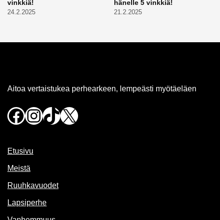
vinkkiä!
hänelle 5 vinkkiä!
24.2.2025
21.2.2025
Aitoa vertaistukea perhearkeen, lempeästi myötäeläen
Facebook
Instagram
TikTok
X
Etusivu
Meistä
Ruuhkavuodet
Lapsiperhe
Vanhemmuus