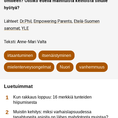
omilleen? Olisiko edellä mainituista keinoista sinulle
hyötyä?
Lähteet:
Dr.Phil
,
Empowering Parents
,
Etelä-Suomen
sanomat
,
YLE
Teksti: Anne-Mari Valta
irtaantuminen
itsenäistyminen
mielenterveysongelmat
Nuori
vanhemmuus
Luetuimmat
Kun rakkaus loppuu: 16 merkkiä tunteiden
hiipumisesta
Muistin kehitys: miksi varhaislapsuudessa
tapahtuneita asioita on lähes mahdotonta muistaa?