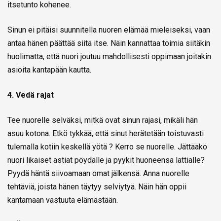
itsetunto kohenee.
Sinun ei pitäisi suunnitella nuoren elämää mieleiseksi, vaan
antaa hänen päättää siitä itse. Näin kannattaa toimia siitäkin
huolimatta, että nuori joutuu mahdollisesti oppimaan joitakin
asioita kantapään kautta.
4. Vedä rajat
Tee nuorelle selväksi, mitkä ovat sinun rajasi, mikäli hän
asuu kotona. Etkö tykkää, että sinut herätetään toistuvasti
tulemalla kotiin keskellä yötä ? Kerro se nuorelle. Jättääkö
nuori likaiset astiat pöydälle ja pyykit huoneensa lattialle?
Pyydä häntä siivoamaan omat jälkensä. Anna nuorelle
tehtäviä, joista hänen täytyy selviytyä. Näin hän oppii
kantamaan vastuuta elämästään.