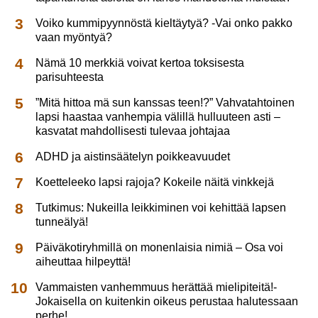
Voiko kummipyynnöstä kieltäytyä? -Vai onko pakko
vaan myöntyä?
Nämä 10 merkkiä voivat kertoa toksisesta
parisuhteesta
”Mitä hittoa mä sun kanssas teen!?” Vahvatahtoinen
lapsi haastaa vanhempia välillä hulluuteen asti –
kasvatat mahdollisesti tulevaa johtajaa
ADHD ja aistinsäätelyn poikkeavuudet
Koetteleeko lapsi rajoja? Kokeile näitä vinkkejä
Tutkimus: Nukeilla leikkiminen voi kehittää lapsen
tunneälyä!
Päiväkotiryhmillä on monenlaisia nimiä – Osa voi
aiheuttaa hilpeyttä!
Vammaisten vanhemmuus herättää mielipiteitä!-
Jokaisella on kuitenkin oikeus perustaa halutessaan
perhe!