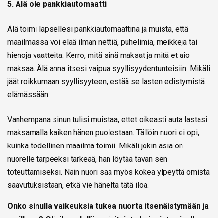
5. Älä ole pankkiautomaatti
Älä toimi lapsellesi pankkiautomaattina ja muista, että
maailmassa voi elää ilman nettiä, puhelimia, meikkejä tai
hienoja vaatteita. Kerro, mitä sinä maksat ja mitä et aio
maksaa. Älä anna itsesi vaipua syyllisyydentunteisiin. Mikäli
jäät roikkumaan syyllisyyteen, estää se lasten edistymistä
elämässään.
Vanhempana sinun tulisi muistaa, ettet oikeasti auta lastasi
maksamalla kaiken hänen puolestaan. Tällöin nuori ei opi,
kuinka todellinen maailma toimii. Mikäli jokin asia on
nuorelle tarpeeksi tärkeää, hän löytää tavan sen
toteuttamiseksi. Näin nuori saa myös kokea ylpeyttä omista
saavutuksistaan, etkä vie häneltä tätä iloa.
Onko sinulla vaikeuksia tukea nuorta itsenäistymään ja