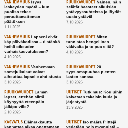
VANHEMMUUS
Isyys
RUUHKAVUODET
Nainen, näin
leskeyden myötä – kun
selätät haasteet aikuisiän
puoliso tekee
ystävyyssuhteissa ja löydät
peruuttamattoman
uusia ystäviä
päätöksen
7.10.2025
1.11.2025
VANHEMMUUS
Lapseni eivät
RUUHKAVUODET
Miten
käy päiväkodissa – riistänkö
tunnistaa hengellinen
heiltä oikeuden
väkivalta ja toipua siitä?
varhaiskasvatukseen?
4.10.2025
4.10.2025
VANHEMMUUS
Vanhemman
RUUHKAVUODET
20
somejulkaisut voivat
syyslomapuuhaa pienten
aiheuttaa lapselle ahdistusta
lasten kanssa
3.10.2025
3.10.2025
RUUHKAVUODET
Laman
UUTISET
Tutkimus: Kouluihin
lapset, ettehän siirrä
kaivataan takaisin kuria ja
köyhyyttä eteenpäin
järjestystä
jälkipolville?
13.9.2025
2.10.2025
KASVATUS
Eläinrakkautta
UUTISET
Iso määrä Pilttejä
kannattaa alkaa opettamaan
vedetään pois myynnistä –