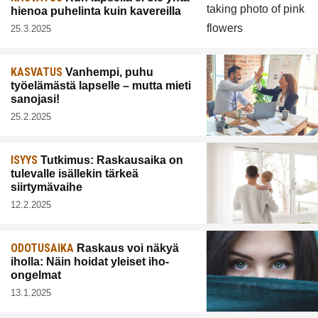
hienoa puhelinta kuin kavereilla
25.3.2025
KASVATUS
Vanhempi, puhu
työelämästä lapselle – mutta mieti
sanojasi!
25.2.2025
ISYYS
Tutkimus: Raskausaika on
tulevalle isällekin tärkeä
siirtymävaihe
12.2.2025
ODOTUSAIKA
Raskaus voi näkyä
iholla: Näin hoidat yleiset iho-
ongelmat
13.1.2025