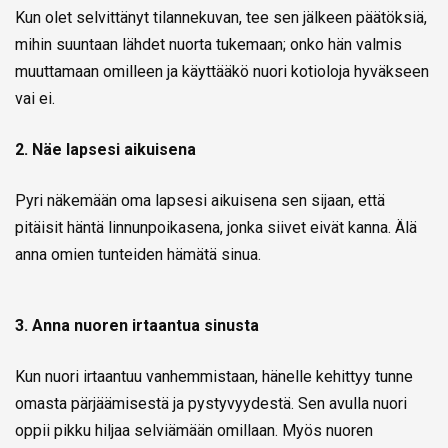
Kun olet selvittänyt tilannekuvan, tee sen jälkeen päätöksiä,
mihin suuntaan lähdet nuorta tukemaan; onko hän valmis
muuttamaan omilleen ja käyttääkö nuori kotioloja hyväkseen
vai ei.
2. Näe lapsesi aikuisena
Pyri näkemään oma lapsesi aikuisena sen sijaan, että
pitäisit häntä linnunpoikasena, jonka siivet eivät kanna. Älä
anna omien tunteiden hämätä sinua.
3. Anna nuoren irtaantua sinusta
Kun nuori irtaantuu vanhemmistaan, hänelle kehittyy tunne
omasta pärjäämisestä ja pystyvyydestä. Sen avulla nuori
oppii pikku hiljaa selviämään omillaan. Myös nuoren