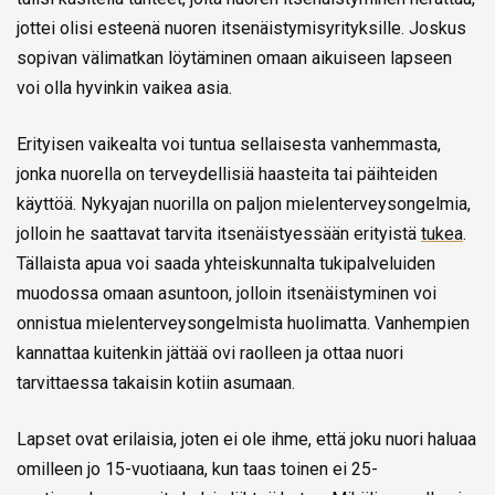
jottei olisi esteenä nuoren itsenäistymisyrityksille. Joskus
sopivan välimatkan löytäminen omaan aikuiseen lapseen
voi olla hyvinkin vaikea asia.
Erityisen vaikealta voi tuntua sellaisesta vanhemmasta,
jonka nuorella on terveydellisiä haasteita tai päihteiden
käyttöä. Nykyajan nuorilla on paljon mielenterveysongelmia,
jolloin he saattavat tarvita itsenäistyessään erityistä
tukea
.
Tällaista apua voi saada yhteiskunnalta tukipalveluiden
muodossa omaan asuntoon, jolloin itsenäistyminen voi
onnistua mielenterveysongelmista huolimatta. Vanhempien
kannattaa kuitenkin jättää ovi raolleen ja ottaa nuori
tarvittaessa takaisin kotiin asumaan.
Lapset ovat erilaisia, joten ei ole ihme, että joku nuori haluaa
omilleen jo 15-vuotiaana, kun taas toinen ei 25-