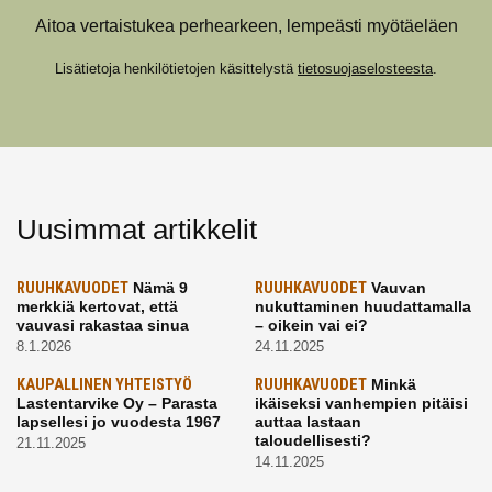
Aitoa vertaistukea perhearkeen, lempeästi myötäeläen
Lisätietoja henkilötietojen käsittelystä
tietosuojaselosteesta
.
Uusimmat artikkelit
RUUHKAVUODET
Nämä 9
RUUHKAVUODET
Vauvan
merkkiä kertovat, että
nukuttaminen huudattamalla
vauvasi rakastaa sinua
– oikein vai ei?
8.1.2026
24.11.2025
KAUPALLINEN YHTEISTYÖ
RUUHKAVUODET
Minkä
Lastentarvike Oy – Parasta
ikäiseksi vanhempien pitäisi
lapsellesi jo vuodesta 1967
auttaa lastaan
taloudellisesti?
21.11.2025
14.11.2025