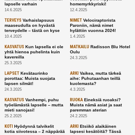
lapselle varhain
homemyrkkyriski!
14.6.2025
12.4.2025
TERVEYS
Varhaislapsuus
NIMET
Velociraptorista
maaseudulla on hyvästä
Paroniin, nämä nimet
terveydelle – tästä on kyse
hylättiin vuonna 2024!
10.4.2025
1.4.2025
KASVATUS
Kun lapsella ei ole
MATKAILU
Radisson Blu Hotel
yhtä hienoa puhelinta kuin
Oulu
kavereilla
24.3.2025
25.3.2025
LAPSET
Kevätaurinko
ARKI
Vaikea, mutta tärkeä
porottaa: Muista suojata
aihe: Puhutaanhan teillä
lapsen silmät!
kuolemasta?
24.3.2025
4.3.2025
KASVATUS
Vanhempi, puhu
RUOKA
Eineksiä ruoaksi?
työelämästä lapselle – mutta
Muista nämä asiat ja saat
mieti sanojasi!
paremman aterian
25.2.2025
24.2.2025
KOTI
Hyödynnä talvikelit
ARKI
Etsiikö alaikäinen
kotia siivotessa – 2 näppärää
lapsesi kesätöitä? Tässä