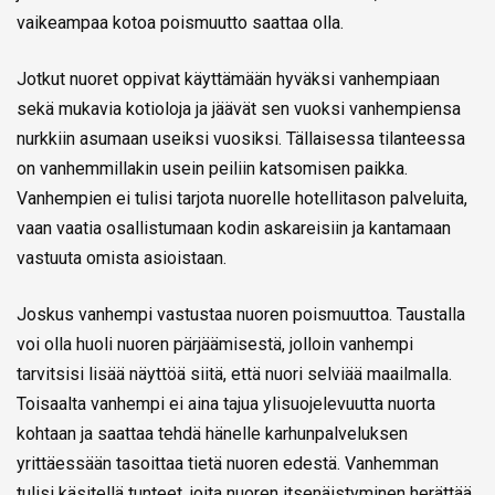
vaikeampaa kotoa poismuutto saattaa olla.
Jotkut nuoret oppivat käyttämään hyväksi vanhempiaan
sekä mukavia kotioloja ja jäävät sen vuoksi vanhempiensa
nurkkiin asumaan useiksi vuosiksi. Tällaisessa tilanteessa
on vanhemmillakin usein peiliin katsomisen paikka.
Vanhempien ei tulisi tarjota nuorelle hotellitason palveluita,
vaan vaatia osallistumaan kodin askareisiin ja kantamaan
vastuuta omista asioistaan.
Joskus vanhempi vastustaa nuoren poismuuttoa. Taustalla
voi olla huoli nuoren pärjäämisestä, jolloin vanhempi
tarvitsisi lisää näyttöä siitä, että nuori selviää maailmalla.
Toisaalta vanhempi ei aina tajua ylisuojelevuutta nuorta
kohtaan ja saattaa tehdä hänelle karhunpalveluksen
yrittäessään tasoittaa tietä nuoren edestä. Vanhemman
tulisi käsitellä tunteet, joita nuoren itsenäistyminen herättää,