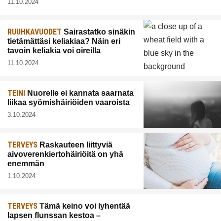
11.10.2024
RUUHKAVUODET
Sairastatko sinäkin
tietämättäsi keliakiaa? Näin eri
tavoin keliakia voi oireilla
11.10.2024
TEINI
Nuorelle ei kannata saarnata
liikaa syömishäiriöiden vaaroista
3.10.2024
TERVEYS
Raskauteen liittyviä
aivoverenkiertohäiriöitä on yhä
enemmän
1.10.2024
TERVEYS
Tämä keino voi lyhentää
lapsen flunssan kestoa –