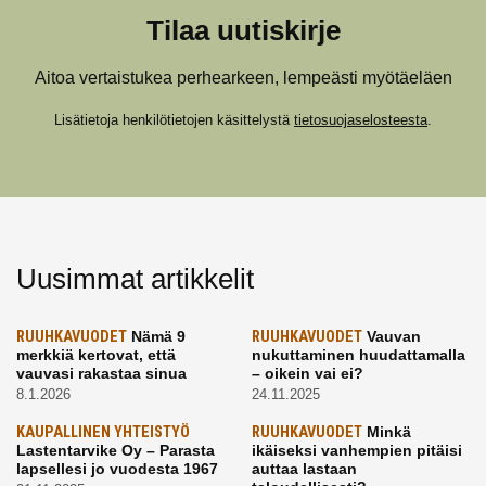
Tilaa uutiskirje
Aitoa vertaistukea perhearkeen, lempeästi myötäeläen
Lisätietoja henkilötietojen käsittelystä
tietosuojaselosteesta
.
Uusimmat artikkelit
RUUHKAVUODET
Nämä 9
RUUHKAVUODET
Vauvan
merkkiä kertovat, että
nukuttaminen huudattamalla
vauvasi rakastaa sinua
– oikein vai ei?
8.1.2026
24.11.2025
KAUPALLINEN YHTEISTYÖ
RUUHKAVUODET
Minkä
Lastentarvike Oy – Parasta
ikäiseksi vanhempien pitäisi
lapsellesi jo vuodesta 1967
auttaa lastaan