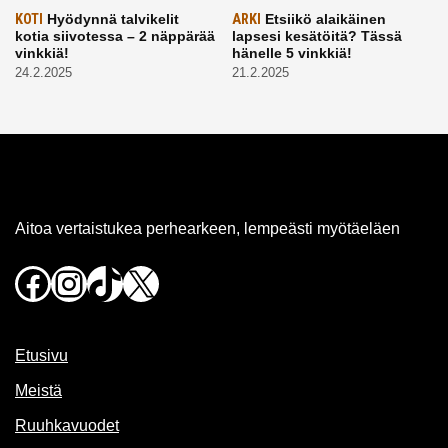
KOTI
Hyödynnä talvikelit
ARKI
Etsiikö alaikäinen
kotia siivotessa – 2 näppärää
lapsesi kesätöitä? Tässä
vinkkiä!
hänelle 5 vinkkiä!
24.2.2025
21.2.2025
Aitoa vertaistukea perhearkeen, lempeästi myötäeläen
Facebook
Instagram
TikTok
X
Etusivu
Meistä
Ruuhkavuodet