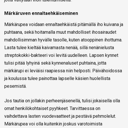
Märkäruven ennaltaehkäiseminen
Märkärupea voidaan ennaltaehkäistä pitämällä iho kuivana ja
puhtaana, sekä hoitamalla muut mahdolliset ihosairaudet
mahdollisimman hyvälle tasolle, kuten atooppinen ihottuma.
Lasta tulee kieltää kaivamasta nenää, sillä nenänielusta
streptokokki-bakteeri voi levitä uudelleen. Lapsen kynnet
tulisi pitää lyhyinä sekä kynnenaluset puhtaina, jotta
märkärupi ei leviäisi raapiessa niin helposti. Päivähoidossa
ja koulussa tulee painottaa lapselle käsien huolellista
pesemistä.
Jos tautia on jollakin perheenjäsenellä, tulisi jokaisella olla
omat henkilökohtaiset pyyhkeet. Tarvittaessa on
vaihdettava lasten vuodevaatteet ja pestävä pehmolelut.
Märkärupea voi olla kuitenkin joskus varotoimista