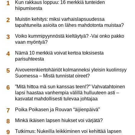
Kun rakkaus loppuu: 16 merkkiä tunteiden
hiipumisesta
Muistin kehitys: miksi varhaislapsuudessa
tapahtuneita asioita on lähes mahdotonta muistaa?
Voiko kummipyynnöstä kieltäytyä? -Vai onko pakko
vaan myöntyä?
Nämä 10 merkkiä voivat kertoa toksisesta
parisuhteesta
Aivoverenkiertohäiriöt kolmanneksi yleisin kuolinsyy
Suomessa – Mistä tunnistat oireet?
”Mitä hittoa mä sun kanssas teen!?” Vahvatahtoinen
lapsi haastaa vanhempia välillä hulluuteen asti –
kasvatat mahdollisesti tulevaa johtajaa
Poika Poikasen ja Rouvan “äijienpäivä”
Minkä ikäisen lapsen hiukset voi värjätä?
Tutkimus: Nukeilla leikkiminen voi kehittää lapsen