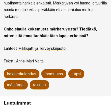
huolimatta hankala ehkäistä. Märkäruven voi huonolla tuurilla
saada monta kertaa peräkkäin eli se uusiutuu melko
herkästi.
Onko sinulla kokemusta märkäruvesta? Tiedätkö,
miten sitä ennaltaehkäistään lapsiperheissä?
Lähteet:
Pikkujätti
ja
Terveyskirjasto
Teksti: Anne-Mari Valta
bakteeritulehdus
ihomuutos
Lapsi
märkärupi
rakkula
Luetuimmat