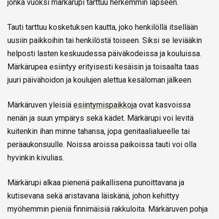
jonka vuoksi märkärupi tarttuu herkemmin lapseen.
Tauti tarttuu kosketuksen kautta, joko henkilöllä itsellään
uusiin paikkoihin tai henkilöstä toiseen. Siksi se leviääkin
helposti lasten keskuudessa päiväkodeissa ja kouluissa.
Märkärupea esiintyy erityisesti kesäisin ja toisaalta taas
juuri päivähoidon ja koulujen alettua kesäloman jälkeen.
Märkäruven yleisiä
esiintymispaikkoja
ovat kasvoissa
nenän ja suun ympärys sekä kädet. Märkärupi voi levitä
kuitenkin ihan minne tahansa, jopa genitaalialueelle tai
peräaukonsuulle. Noissa aroissa paikoissa tauti voi olla
hyvinkin kivulias.
Märkärupi alkaa pienenä paikallisena punoittavana ja
kutisevana sekä aristavana läiskänä, johon kehittyy
myöhemmin pieniä finnimäisiä rakkuloita. Märkäruven pohja