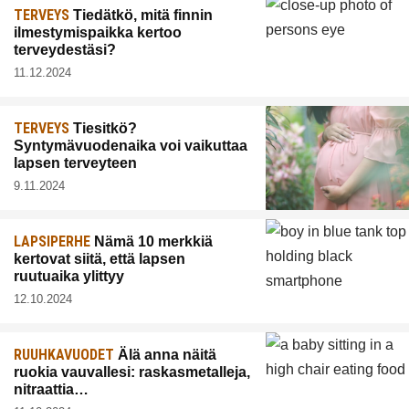
TERVEYS
Tiedätkö, mitä finnin
ilmestymispaikka kertoo
terveydestäsi?
11.12.2024
TERVEYS
Tiesitkö?
Syntymävuodenaika voi vaikuttaa
lapsen terveyteen
9.11.2024
LAPSIPERHE
Nämä 10 merkkiä
kertovat siitä, että lapsen
ruutuaika ylittyy
12.10.2024
RUUHKAVUODET
Älä anna näitä
ruokia vauvallesi: raskasmetalleja,
nitraattia…