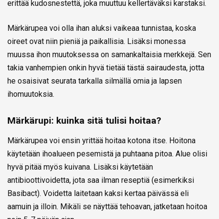
erittää kudosnestettä, joka muuttuu kellertäväksi karstaksi.
Märkärupea voi olla ihan aluksi vaikeaa tunnistaa, koska
oireet ovat niin pieniä ja paikallisia. Lisäksi monessa
muussa ihon muutoksessa on samankaltaisia merkkejä. Sen
takia vanhempien onkin hyvä tietää tästä sairaudesta, jotta
he osaisivat seurata tarkalla silmällä omia ja lapsen
ihomuutoksia.
Märkärupi: kuinka sitä tulisi hoitaa?
Märkärupea voi ensin yrittää hoitaa kotona itse. Hoitona
käytetään ihoalueen pesemistä ja puhtaana pitoa. Alue olisi
hyvä pitää myös kuivana. Lisäksi käytetään
antibioottivoidetta, jota saa ilman reseptiä (esimerkiksi
Basibact). Voidetta laitetaan kaksi kertaa päivässä eli
aamuin ja illoin. Mikäli se näyttää tehoavan, jatketaan hoitoa