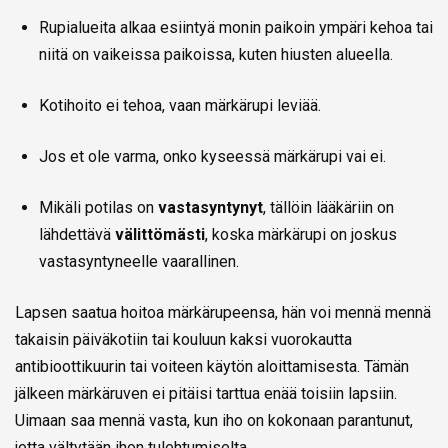
Rupialueita alkaa esiintyä monin paikoin ympäri kehoa tai
niitä on vaikeissa paikoissa, kuten hiusten alueella.
Kotihoito ei tehoa, vaan märkärupi leviää.
Jos et ole varma, onko kyseessä märkärupi vai ei.
Mikäli potilas on
vastasyntynyt
, tällöin lääkäriin on
lähdettävä
välittömästi
, koska märkärupi on joskus
vastasyntyneelle vaarallinen.
Lapsen saatua hoitoa märkärupeensa, hän voi mennä mennä
takaisin päiväkotiin tai kouluun kaksi vuorokautta
antibioottikuurin tai voiteen käytön aloittamisesta. Tämän
jälkeen märkäruven ei pitäisi tarttua enää toisiin lapsiin.
Uimaan saa mennä vasta, kun iho on kokonaan parantunut,
jotta vältytään ihon tulehtumiselta.