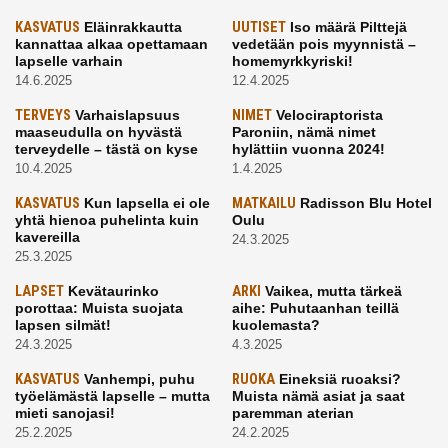
KASVATUS
Eläinrakkautta
UUTISET
Iso määrä Pilttejä
kannattaa alkaa opettamaan
vedetään pois myynnistä –
lapselle varhain
homemyrkkyriski!
14.6.2025
12.4.2025
TERVEYS
Varhaislapsuus
NIMET
Velociraptorista
maaseudulla on hyvästä
Paroniin, nämä nimet
terveydelle – tästä on kyse
hylättiin vuonna 2024!
10.4.2025
1.4.2025
KASVATUS
Kun lapsella ei ole
MATKAILU
Radisson Blu Hotel
yhtä hienoa puhelinta kuin
Oulu
kavereilla
24.3.2025
25.3.2025
LAPSET
Kevätaurinko
ARKI
Vaikea, mutta tärkeä
porottaa: Muista suojata
aihe: Puhutaanhan teillä
lapsen silmät!
kuolemasta?
24.3.2025
4.3.2025
KASVATUS
Vanhempi, puhu
RUOKA
Eineksiä ruoaksi?
työelämästä lapselle – mutta
Muista nämä asiat ja saat
mieti sanojasi!
paremman aterian
25.2.2025
24.2.2025