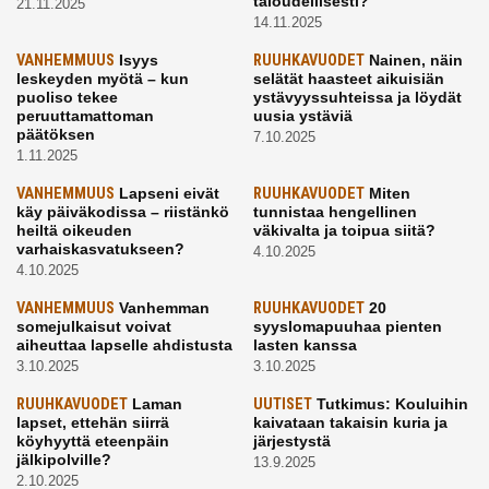
taloudellisesti?
21.11.2025
14.11.2025
VANHEMMUUS
Isyys
RUUHKAVUODET
Nainen, näin
leskeyden myötä – kun
selätät haasteet aikuisiän
puoliso tekee
ystävyyssuhteissa ja löydät
peruuttamattoman
uusia ystäviä
päätöksen
7.10.2025
1.11.2025
VANHEMMUUS
Lapseni eivät
RUUHKAVUODET
Miten
käy päiväkodissa – riistänkö
tunnistaa hengellinen
heiltä oikeuden
väkivalta ja toipua siitä?
varhaiskasvatukseen?
4.10.2025
4.10.2025
VANHEMMUUS
Vanhemman
RUUHKAVUODET
20
somejulkaisut voivat
syyslomapuuhaa pienten
aiheuttaa lapselle ahdistusta
lasten kanssa
3.10.2025
3.10.2025
RUUHKAVUODET
Laman
UUTISET
Tutkimus: Kouluihin
lapset, ettehän siirrä
kaivataan takaisin kuria ja
köyhyyttä eteenpäin
järjestystä
jälkipolville?
13.9.2025
2.10.2025