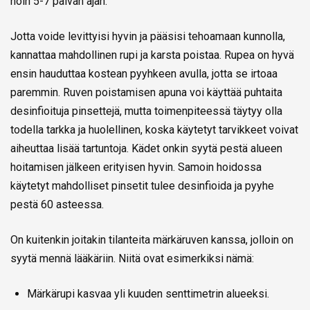
noin 5-7 päivän ajan.
Jotta voide levittyisi hyvin ja pääsisi tehoamaan kunnolla,
kannattaa mahdollinen rupi ja karsta poistaa. Rupea on hyvä
ensin hauduttaa kostean pyyhkeen avulla, jotta se irtoaa
paremmin. Ruven poistamisen apuna voi käyttää puhtaita
desinfioituja pinsettejä, mutta toimenpiteessä täytyy olla
todella tarkka ja huolellinen, koska käytetyt tarvikkeet voivat
aiheuttaa lisää tartuntoja. Kädet onkin syytä pestä alueen
hoitamisen jälkeen erityisen hyvin. Samoin hoidossa
käytetyt mahdolliset pinsetit tulee desinfioida ja pyyhe
pestä 60 asteessa.
On kuitenkin joitakin tilanteita märkäruven kanssa, jolloin on
syytä mennä lääkäriin. Niitä ovat esimerkiksi nämä:
Märkärupi kasvaa yli kuuden senttimetrin alueeksi.