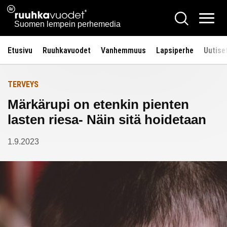
Siirry
Ruuhkavuodet.fi
Hae
Etusivulle
sisältöön
Vali
Suomen lempein perhemedia
Etusivu
Ruuhkavuodet
Vanhemmuus
Lapsiperhe
Uutise
TERVEYS
Märkärupi on etenkin pienten
lasten riesa- Näin sitä hoidetaan
1.9.2023