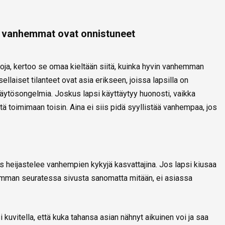
a vanhemmat ovat onnistuneet
oja, kertoo se omaa kieltään siitä, kuinka hyvin vanhemman
llaiset tilanteet ovat asia erikseen, joissa lapsilla on
ytösongelmia. Joskus lapsi käyttäytyy huonosti, vaikka
ä toimimaan toisin. Aina ei siis pidä syyllistää vanhempaa, jos
 heijastelee vanhempien kykyjä kasvattajina. Jos lapsi kiusaa
emman seuratessa sivusta sanomatta mitään, ei asiassa
 kuvitella, että kuka tahansa asian nähnyt aikuinen voi ja saa