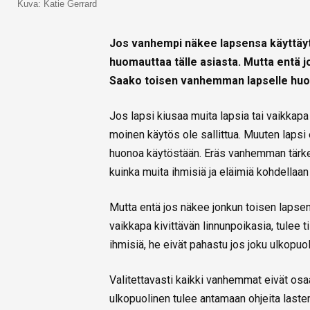
Kuva: Katie Gerrard
Jos vanhempi näkee lapsensa käyttäyty
huomauttaa tälle asiasta. Mutta entä 
Saako toisen vanhemman lapselle hu
Jos lapsi kiusaa muita lapsia tai vaikkapa
moinen käytös ole sallittua. Muuten lapsi 
huonoa käytöstään. Eräs vanhemman tärkei
kuinka muita ihmisiä ja eläimiä kohdellaan
Mutta entä jos näkee jonkun toisen lapse
vaikkapa kivittävän linnunpoikasia, tulee
ihmisiä, he eivät pahastu jos joku ulkopuo
Valitettavasti kaikki vanhemmat eivät osa
ulkopuolinen tulee antamaan ohjeita lasten