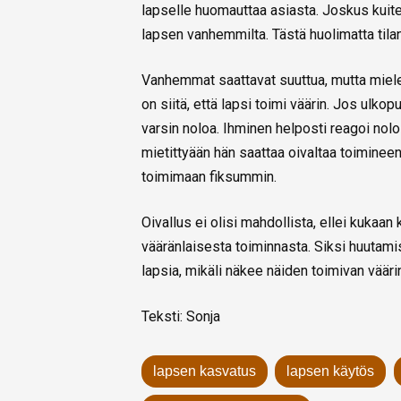
lapselle huomauttaa asiasta. Joskus kuit
lapsen vanhemmilta. Tästä huolimatta tila
Vanhemmat saattavat suuttua, mutta miele
on siitä, että lapsi toimi väärin. Jos ulk
varsin noloa. Ihminen helposti reagoi nol
mietittyään hän saattaa oivaltaa toimineen
toimimaan fiksummin.
Oivallus ei olisi mahdollista, ellei kuk
vääränlaisesta toiminnasta. Siksi huutami
lapsia, mikäli näkee näiden toimivan väärin
Teksti: Sonja
lapsen kasvatus
lapsen käytös