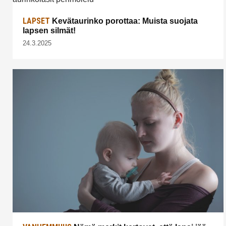
LAPSET
Kevätaurinko porottaa: Muista suojata
lapsen silmät!
24.3.2025