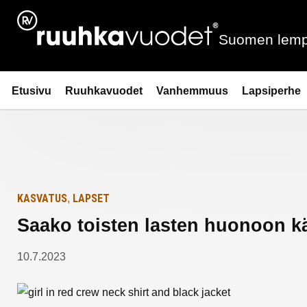
Siirry
Etusivulle
sisältöön
Suomen lemp
Ruuhkavuodet.fi
Etusivu
Ruuhkavuodet
Vanhemmuus
Lapsiperhe
KASVATUS
LAPSET
,
Saako toisten lasten huonoon k
10.7.2023