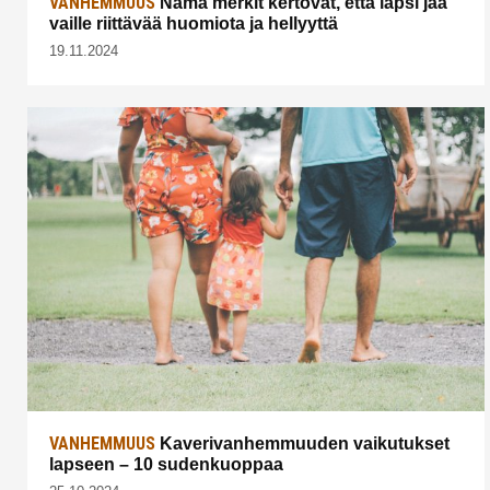
VANHEMMUUS
Nämä merkit kertovat, että lapsi jää
vaille riittävää huomiota ja hellyyttä
19.11.2024
VANHEMMUUS
Kaverivanhemmuuden vaikutukset
lapseen – 10 sudenkuoppaa