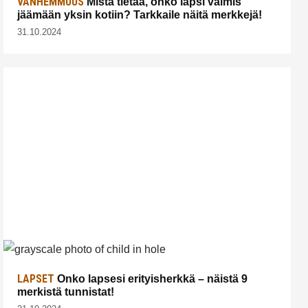
VANHEMMUUS
Mistä tietää, onko lapsi valmis
jäämään yksin kotiin? Tarkkaile näitä merkkejä!
31.10.2024
LAPSET
Onko lapsesi erityisherkkä – näistä 9
merkistä tunnistat!