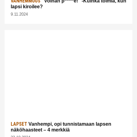
VANHEMMUUS
“Voihan p*****e!” -Kuinka toimia, kun
lapsi kiroilee?
9.11.2024
LAPSET
Vanhempi, opi tunnistamaan lapsen
näköhaasteet – 4 merkkiä