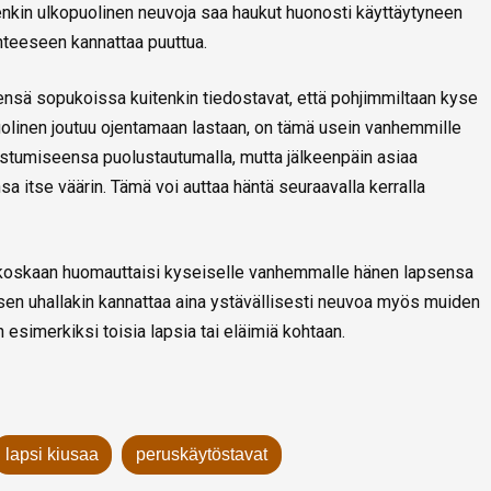
enkin ulkopuolinen neuvoja saa haukut huonosti käyttäytyneen
nteeseen kannattaa puuttua.
nsä sopukoissa kuitenkin tiedostavat, että pohjimmiltaan kyse
opuolinen joutuu ojentamaan lastaan, on tämä usein vanhemmille
ostumiseensa puolustautumalla, mutta jälkeenpäin asiaa
sa itse väärin. Tämä voi auttaa häntä seuraavalla kerralla
aan koskaan huomauttaisi kyseiselle vanhemmalle hänen lapsensa
sen uhallakin kannattaa aina ystävällisesti neuvoa myös muiden
 esimerkiksi toisia lapsia tai eläimiä kohtaan.
lapsi kiusaa
peruskäytöstavat