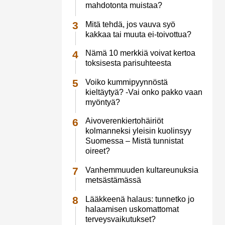
mahdotonta muistaa?
Mitä tehdä, jos vauva syö
kakkaa tai muuta ei-toivottua?
Nämä 10 merkkiä voivat kertoa
toksisesta parisuhteesta
Voiko kummipyynnöstä
kieltäytyä? -Vai onko pakko vaan
myöntyä?
Aivoverenkiertohäiriöt
kolmanneksi yleisin kuolinsyy
Suomessa – Mistä tunnistat
oireet?
Vanhemmuuden kultareunuksia
metsästämässä
Lääkkeenä halaus: tunnetko jo
halaamisen uskomattomat
terveysvaikutukset?