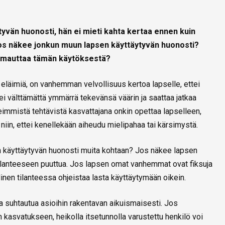
vän huonosti, hän ei mieti kahta kertaa ennen kuin
jos näkee jonkun muun lapsen käyttäytyvän huonosti?
omauttaa tämän käytöksestä?
 eläimiä, on vanhemman velvollisuus kertoa lapselle, ettei
ei välttämättä ymmärrä tekevänsä väärin ja saattaa jatkaa
mmistä tehtävistä kasvattajana onkin opettaa lapselleen,
 niin, ettei kenellekään aiheudu mielipahaa tai kärsimystä.
n käyttäytyvän huonosti muita kohtaan? Jos näkee lapsen
 tilanteeseen puuttua. Jos lapsen omat vanhemmat ovat fiksuja
linen tilanteessa ohjeistaa lasta käyttäytymään oikein.
a suhtautua asioihin rakentavan aikuismaisesti. Jos
 kasvatukseen, heikolla itsetunnolla varustettu henkilö voi