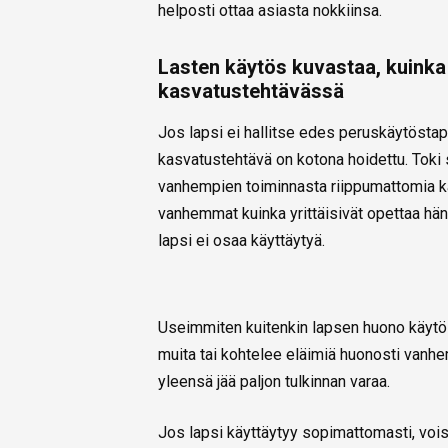
helposti ottaa asiasta nokkiinsa.
Lasten käytös kuvastaa, kuink
kasvatustehtävässä
Jos lapsi ei hallitse edes peruskäytöstap
kasvatustehtävä on kotona hoidettu. Toki se
vanhempien toiminnasta riippumattomia kä
vanhemmat kuinka yrittäisivät opettaa hänt
lapsi ei osaa käyttäytyä.
Useimmiten kuitenkin lapsen huono käytös
muita tai kohtelee eläimiä huonosti vanh
yleensä jää paljon tulkinnan varaa.
Jos lapsi käyttäytyy sopimattomasti, voisi