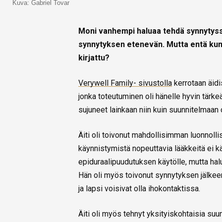
Kuva: Gabriel Tovar
Moni vanhempi haluaa tehdä synnytyssuu
synnytyksen etenevän. Mutta entä kun a
kirjattu?
Verywell Family- sivustolla
kerrotaan äidi
jonka toteutuminen oli hänelle hyvin tärkeä
sujuneet lainkaan niin kuin suunnitelmaan ol
Äiti oli toivonut mahdollisimman luonnolli
käynnistymistä nopeuttavia lääkkeitä ei k
epiduraalipuudutuksen käytölle, mutta hal
Hän oli myös toivonut synnytyksen jälkeen 
ja lapsi voisivat olla ihokontaktissa.
Äiti oli myös tehnyt yksityiskohtaisia suu