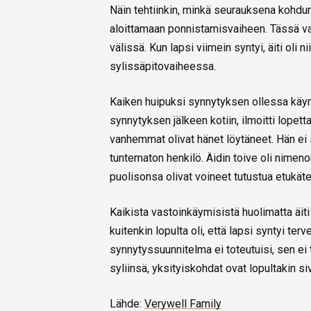
Näin tehtiinkin, minkä seurauksena kohduns
aloittamaan ponnistamisvaiheen. Tässä vai
välissä. Kun lapsi viimein syntyi, äiti oli 
sylissäpitovaiheessa.
Kaiken huipuksi synnytyksen ollessa käynn
synnytyksen jälkeen kotiin, ilmoitti lope
vanhemmat olivat hänet löytäneet. Hän ei si
tuntematon henkilö. Äidin toive oli nimeno
puolisonsa olivat voineet tutustua etukäte
Kaikista vastoinkäymisistä huolimatta äit
kuitenkin lopulta oli, että lapsi syntyi ter
synnytyssuunnitelma ei toteutuisi, sen ei 
syliinsä, yksityiskohdat ovat lopultakin si
Lähde:
Verywell Family