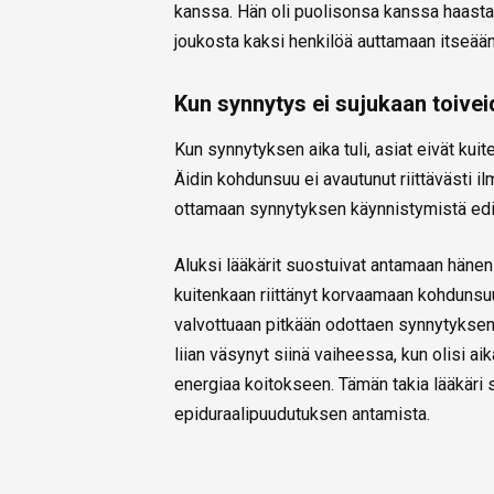
kanssa. Hän oli puolisonsa kanssa haastate
joukosta kaksi henkilöä auttamaan itseään
Kun synnytys ei sujukaan toive
Kun synnytyksen aika tuli, asiat eivät kui
Äidin kohdunsuu ei avautunut riittävästi i
ottamaan synnytyksen käynnistymistä edis
Aluksi lääkärit suostuivat antamaan häne
kuitenkaan riittänyt korvaamaan kohdunsuut
valvottuaan pitkään odottaen synnytyksen ed
liian väsynyt siinä vaiheessa, kun olisi aik
energiaa koitokseen. Tämän takia lääkäri
epiduraalipuudutuksen antamista.