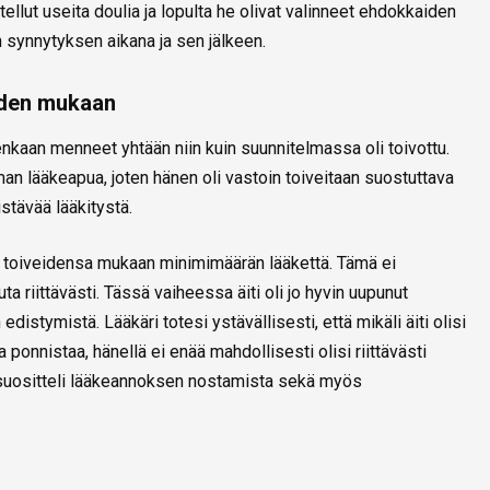
llut useita doulia ja lopulta he olivat valinneet ehdokkaiden
 synnytyksen aikana ja sen jälkeen.
iden mukaan
tenkaan menneet yhtään niin kuin suunnitelmassa oli toivottu.
lman lääkeapua, joten hänen oli vastoin toiveitaan suostuttava
tävää lääkitystä.
n toiveidensa mukaan minimimäärän lääkettä. Tämä ei
a riittävästi. Tässä vaiheessa äiti oli jo hyvin uupunut
istymistä. Lääkäri totesi ystävällisesti, että mikäli äiti olisi
a ponnistaa, hänellä ei enää mahdollisesti olisi riittävästi
 suositteli lääkeannoksen nostamista sekä myös