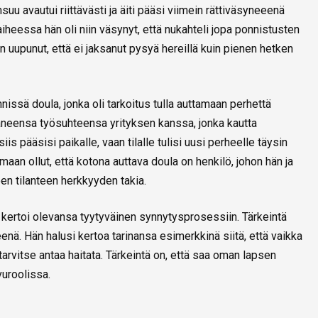
uu avautui riittävästi ja äiti pääsi viimein rättiväsyneeenä
heessa hän oli niin väsynyt, että nukahteli jopa ponnistusten
niin uupunut, että ei jaksanut pysyä hereillä kuin pienen hetken
issä doula, jonka oli tarkoitus tulla auttamaan perhettä
ttaneensa työsuhteensa yrityksen kanssa, jonka kautta
is pääsisi paikalle, vaan tilalle tulisi uusi perheelle täysin
maan ollut, että kotona auttava doula on henkilö, johon hän ja
en tilanteen herkkyyden takia.
i kertoi olevansa tyytyväinen synnytysprosessiin. Tärkeintä
veenä. Hän halusi kertoa tarinansa esimerkkinä siitä, että vaikka
tarvitse antaa haitata. Tärkeintä on, että saa oman lapsen
vuroolissa.