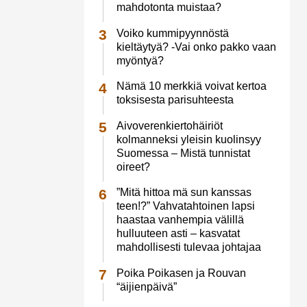
mahdotonta muistaa?
Voiko kummipyynnöstä
kieltäytyä? -Vai onko pakko vaan
myöntyä?
Nämä 10 merkkiä voivat kertoa
toksisesta parisuhteesta
Aivoverenkiertohäiriöt
kolmanneksi yleisin kuolinsyy
Suomessa – Mistä tunnistat
oireet?
”Mitä hittoa mä sun kanssas
teen!?” Vahvatahtoinen lapsi
haastaa vanhempia välillä
hulluuteen asti – kasvatat
mahdollisesti tulevaa johtajaa
Poika Poikasen ja Rouvan
“äijienpäivä”