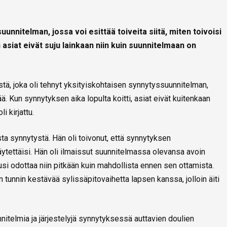
nnitelman, jossa voi esittää toiveita siitä, miten toivoisi
siat eivät suju lainkaan niin kuin suunnitelmaan on
stä, joka oli tehnyt yksityiskohtaisen synnytyssuunnitelman,
ä. Kun synnytyksen aika lopulta koitti, asiat eivät kuitenkaan
i kirjattu.
sta synnytystä. Hän oli toivonut, että synnytyksen
äytettäisi. Hän oli ilmaissut suunnitelmassa olevansa avoin
usi odottaa niin pitkään kuin mahdollista ennen sen ottamista.
tunnin kestävää sylissäpitovaihetta lapsen kanssa, jolloin äiti
nnitelmia ja järjestelyjä synnytyksessä auttavien doulien