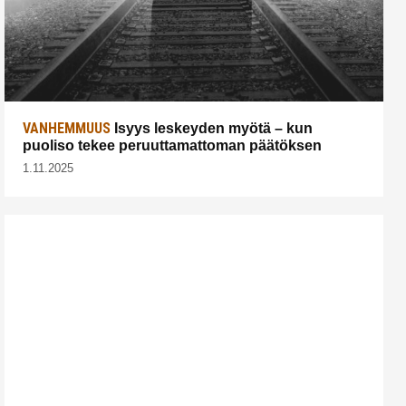
VANHEMMUUS
Isyys leskeyden myötä – kun
puoliso tekee peruuttamattoman päätöksen
1.11.2025