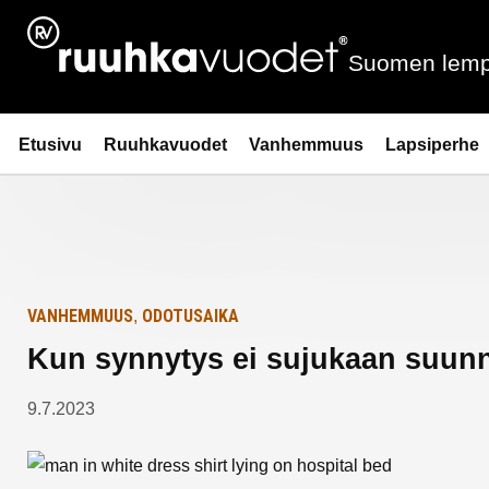
Siirry
Etusivulle
sisältöön
Suomen lemp
Ruuhkavuodet.fi
Etusivu
Ruuhkavuodet
Vanhemmuus
Lapsiperhe
VANHEMMUUS
ODOTUSAIKA
,
Kun synnytys ei sujukaan suun
9.7.2023