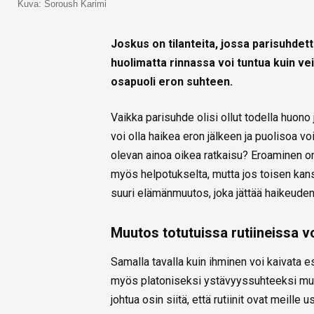
Kuva: Soroush Karimi
Joskus on tilanteita, jossa parisuhdet
huolimatta rinnassa voi tuntua kuin veis
osapuoli eron suhteen.
Vaikka parisuhde olisi ollut todella huono j
voi olla haikea eron jälkeen ja puolisoa v
olevan ainoa oikea ratkaisu? Eroaminen on
myös helpotukselta, mutta jos toisen ka
suuri elämänmuutos, joka jättää haikeude
Muutos totutuissa rutiineissa v
Samalla tavalla kuin ihminen voi kaivata 
myös platoniseksi ystävyyssuhteeksi muut
johtua osin siitä, että rutiinit ovat meille