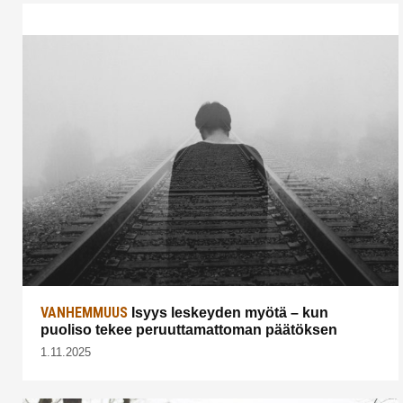
VANHEMMUUS
Isyys leskeyden myötä – kun
puoliso tekee peruuttamattoman päätöksen
1.11.2025