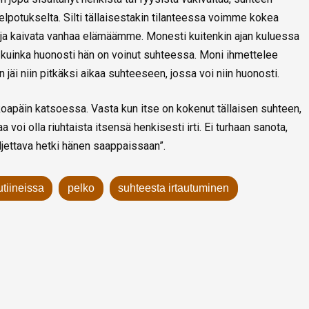
lpotukselta. Silti tällaisestakin tilanteessa voimme kokea
ja kaivata vanhaa elämäämme. Monesti kuitenkin ajan kuluessa
uinka huonosti hän on voinut suhteessa. Moni ihmettelee
n jäi niin pitkäksi aikaa suhteeseen, jossa voi niin huonosti.
lkoapäin katsoessa. Vasta kun itse on kokenut tällaisen suhteen,
oi olla riuhtaista itsensä henkisesti irti. Ei turhaan sanota,
jettava hetki hänen saappaissaan”.
tiineissa
pelko
suhteesta irtautuminen