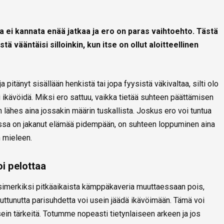
ta ei kannata enää jatkaa ja ero on paras vaihtoehto. Tästä
tä vääntäisi silloinkin, kun itse on ollut aloitteellinen
a pitänyt sisällään henkistä tai jopa fyysistä väkivaltaa, silti olo
oi ikävöidä. Miksi ero sattuu, vaikka tietää suhteen päättämisen
 lähes aina jossakin määrin tuskallista. Joskus ero voi tuntua
nssa on jakanut elämää pidempään, on suhteen loppuminen aina
n mieleen.
oi pelottaa
esimerkiksi pitkäaikaista kämppäkaveria muuttaessaan pois,
tunutta parisuhdetta voi usein jäädä ikävöimään. Tämä voi
 usein tärkeitä. Totumme nopeasti tietynlaiseen arkeen ja jos