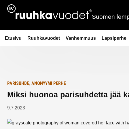
Siirry
Etusivulle
sisältöön
Suomen lemp
Ruuhkavuodet.fi
Etusivu
Ruuhkavuodet
Vanhemmuus
Lapsiperhe
PARISUHDE
ANONYYMI PERHE
,
Miksi huonoa parisuhdetta jää 
9.7.2023