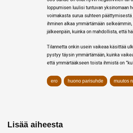
loppumisen luulisi tuntuvan yksinomaan he
voimakasta surua suhteen päättymisestä 
ihminen alkaa ymmärtämään selkeämmin, k
jälkeenpäin, kuinka on mahdollista, että hä
Tilannetta onkin usein vaikeaa käsittää u
pystyy täysin ymmärtämään, kuinka vaikeaa v
että ymmärtääkseen toista ihmistä on ”kul
ero
huono parisuhde
muutos ru
Lisää aiheesta