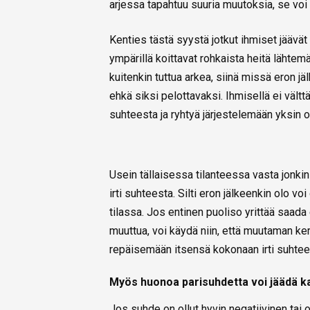
arjessa tapahtuu suuria muutoksia, se voi 
Kenties tästä syystä jotkut ihmiset jäävä
ympärillä koittavat rohkaista heitä lähtemää
kuitenkin tuttua arkea, siinä missä eron j
ehkä siksi pelottavaksi. Ihmisellä ei vält
suhteesta ja ryhtyä järjestelemään yksin
Usein tällaisessa tilanteessa vasta jonkin
irti suhteesta. Silti eron jälkeenkin olo v
tilassa. Jos entinen puoliso yrittää saa
muuttua, voi käydä niin, että muutaman ke
repäisemään itsensä kokonaan irti suhtee
Myös huonoa parisuhdetta voi jäädä k
Jos suhde on ollut hyvin negatiivinen tai o