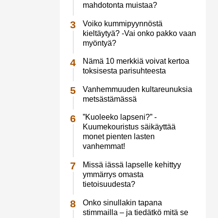
mahdotonta muistaa?
Voiko kummipyynnöstä
kieltäytyä? -Vai onko pakko vaan
myöntyä?
Nämä 10 merkkiä voivat kertoa
toksisesta parisuhteesta
Vanhemmuuden kultareunuksia
metsästämässä
”Kuoleeko lapseni?” -
Kuumekouristus säikäyttää
monet pienten lasten
vanhemmat!
Missä iässä lapselle kehittyy
ymmärrys omasta
tietoisuudesta?
Onko sinullakin tapana
stimmailla – ja tiedätkö mitä se