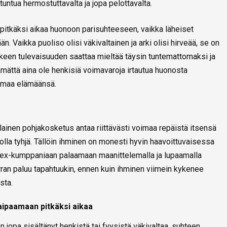
tuntua hermostuttavalta ja jopa pelottavalta.
t pitkäksi aikaa huonoon parisuhteeseen, vaikka läheiset
n. Vaikka puoliso olisi väkivaltainen ja arki olisi hirveää, se on
älkeen tulevaisuuden saattaa mieltää täysin tuntemattomaksi ja
tämättä aina ole henkisiä voimavaroja irtautua huonosta
 omaa elämäänsä.
lainen pohjakosketus antaa riittävästi voimaa repäistä itsensä
oi olla tyhjä. Tällöin ihminen on monesti hyvin haavoittuvaisessa
da ex-kumppaniaan palaamaan maanittelemalla ja lupaamalla
rran paluu tapahtuukin, ennen kuin ihminen viimein kykenee
sta.
aipaamaan pitkäksi aikaa
n jopa sisältänyt henkistä tai fyysistä väkivaltaa, suhteen