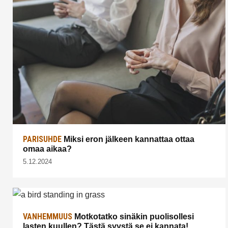
PARISUHDE
Miksi eron jälkeen kannattaa ottaa
omaa aikaa?
5.12.2024
VANHEMMUUS
Motkotatko sinäkin puolisollesi
lasten kuullen? Tästä syystä se ei kannata!