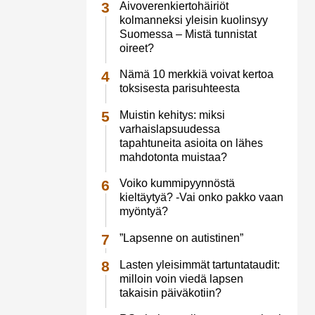
Aivoverenkiertohäiriöt
kolmanneksi yleisin kuolinsyy
Suomessa – Mistä tunnistat
oireet?
Nämä 10 merkkiä voivat kertoa
toksisesta parisuhteesta
Muistin kehitys: miksi
varhaislapsuudessa
tapahtuneita asioita on lähes
mahdotonta muistaa?
Voiko kummipyynnöstä
kieltäytyä? -Vai onko pakko vaan
myöntyä?
”Lapsenne on autistinen”
Lasten yleisimmät tartuntataudit:
milloin voin viedä lapsen
takaisin päiväkotiin?