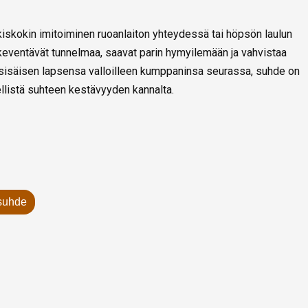
iskokin imitoiminen ruoanlaiton yhteydessä tai höpsön laulun
keventävät tunnelmaa, saavat parin hymyilemään ja vahvistaa
ä sisäisen lapsensa valloilleen kumppaninsa seurassa, suhde on
ellistä suhteen kestävyyden kannalta.
suhde