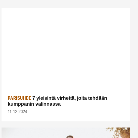
PARISUHDE
7 yleisintä virhettä, joita tehdään
kumppanin valinnassa
11.12.2024