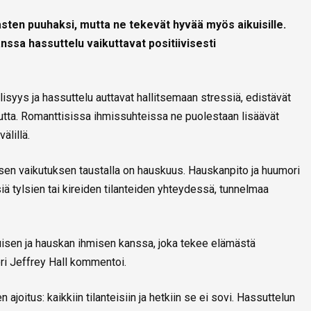
asten puuhaksi, mutta ne tekevät hyvää myös aikuisille.
nssa hassuttelu vaikuttavat positiivisesti
lisyys ja hassuttelu auttavat hallitsemaan stressiä, edistävät
utta. Romanttisissa ihmissuhteissa ne puolestaan lisäävät
älillä.
isen vaikutuksen taustalla on hauskuus. Hauskanpito ja huumori
siä tylsien tai kireiden tilanteiden yhteydessä, tunnelmaa
isen ja hauskan ihmisen kanssa, joka tekee elämästä
ri Jeffrey Hall kommentoi.
joitus: kaikkiin tilanteisiin ja hetkiin se ei sovi. Hassuttelun