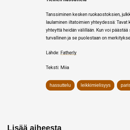
Tanssiminen kesken ruokaostoksien, julkk
laulaminen iltatoimien yhteydessä: Tavat 
yhteyttä heidän välillään. Kun voi päästä
turvallinen ja se puolestaan on merkityks
Lähde:
Fatherly
Teksti: Miia
hassuttelu
leikkimielisyys
pari
Lisää aiheesta