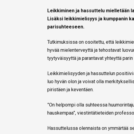
Leikkiminen ja hassuttelu mielletään l
Lisäksi leikkimielisyys ja kumppanin ka
parisuhteeseen.
Tutkimuksissa on osoitettu, että leikkimie
hyvää mielenterveyttä ja tehostavat luovu
tyytyväisyyttä ja parantavat yhteyttä parin v
Leikkimielisyyden ja hassuttelun positiiv
luo hyvän olon ja voivat olla merkitykselli
piristäen ja keventäen.
”On helpompi olla suhteessa huumorintaju
hauskempaa”, viestintätieteiden professo
Hassuttelussa olennaista on ymmärtää sen a