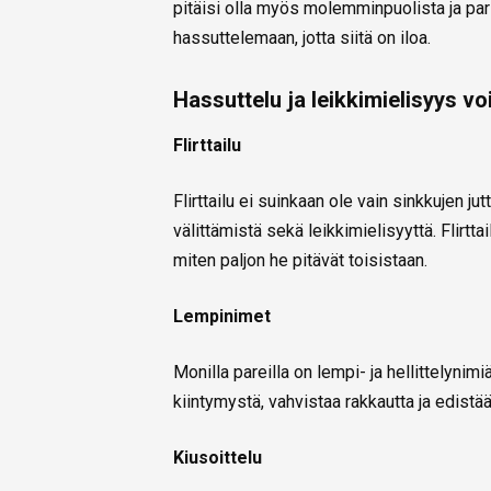
pitäisi olla myös molemminpuolista ja par
hassuttelemaan, jotta siitä on iloa.
Hassuttelu ja leikkimielisyys voi
Flirttailu
Flirttailu ei suinkaan ole vain sinkkujen j
välittämistä sekä leikkimielisyyttä. Flirtt
miten paljon he pitävät toisistaan.
Lempinimet
Monilla pareilla on lempi- ja hellittelynimi
kiintymystä, vahvistaa rakkautta ja edistä
Kiusoittelu