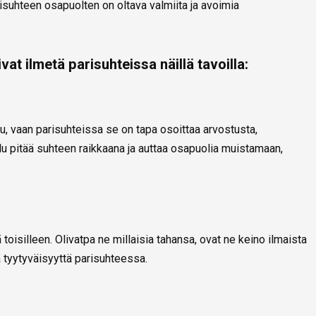
isuhteen osapuolten on oltava valmiita ja avoimia
vat ilmetä parisuhteissa näillä tavoilla:
uttu, vaan parisuhteissa se on tapa osoittaa arvostusta,
ailu pitää suhteen raikkaana ja auttaa osapuolia muistamaan,
ä toisilleen. Olivatpa ne millaisia tahansa, ovat ne keino ilmaista
ä tyytyväisyyttä parisuhteessa.