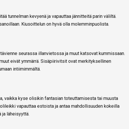
itää tunnelman kevyenä ja vapauttaa jännitteitä parin väliltä.
 sanoillaan. Kiusoittelun on hyvä olla molemminpuolista.
stävienne seurassa illanvietossa ja muut katsovat kummissaan.
a muut eivät ymmärrä. Sisäpiirivitsit ovat merkityksellinen
umaan intiimimmältä.
la, vaikka kyse olisikin fantasian toteuttamisesta tai muusta
ileikki vapauttaa estoista ja antaa mahdollisuuden kokeilla
 ja läheisyyttä.