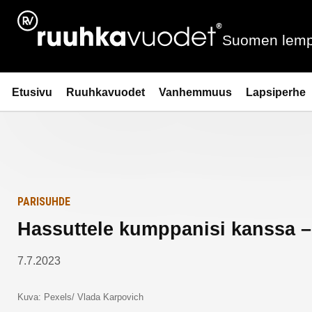
Siirry
Etusivulle
sisältöön
Suomen lemp
Ruuhkavuodet.fi
Etusivu
Ruuhkavuodet
Vanhemmuus
Lapsiperhe
PARISUHDE
Hassuttele kumppanisi kanssa – 
7.7.2023
Kuva: Pexels/ Vlada Karpovich