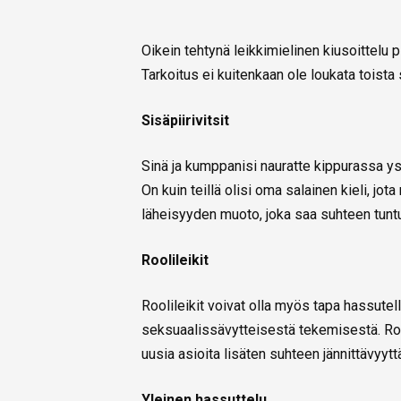
Oikein tehtynä leikkimielinen kiusoittelu p
Tarkoitus ei kuitenkaan ole loukata toista
Sisäpiirivitsit
Sinä ja kumppanisi nauratte kippurassa y
On kuin teillä olisi oma salainen kieli, jot
läheisyyden muoto, joka saa suhteen tunt
Roolileikit
Roolileikit voivat olla myös tapa hassutel
seksuaalissävytteisestä tekemisestä. Rool
uusia asioita lisäten suhteen jännittävyyttä
Yleinen hassuttelu