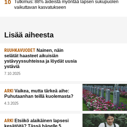
Tutkimus: 88% äideistä myöntää lapsen sukupuolen
vaikuttavan kasvatukseen
Lisää aiheesta
RUUHKAVUODET
Nainen, näin
selätät haasteet aikuisiän
ystävyyssuhteissa ja löydät uusia
ystäviä
7.10.2025
ARKI
Vaikea, mutta tärkeä aihe:
Puhutaanhan teillä kuolemasta?
4.3.2025
ARKI
Etsiikö alaikäinen lapsesi
kesätöitä? Tässä hänelle 5