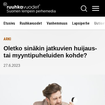
Siirry
Ruuhkavuodet.fi
Hae
Etusivulle
sisältöön
Vali
Suomen lempein perhemedia
Etusivu
Ruuhkavuodet
Vanhemmuus
Lapsiperhe
Uutise
ARKI
Oletko sinäkin jatkuvien huijaus-
tai myyntipuheluiden kohde?
27.6.2023