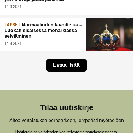
14.9.2024
LAPSET
Normaaliuden tavoittelua –
Luokan sisäisessä monarkiassa
selviäminen
14.9.2024
Lataa lisää
Tilaa uutiskirje
Aitoa vertaistukea perhearkeen, lempeästi myötäeläen
Lisätietoja henkilötietojen käsittelystä
tietosuojaselosteesta
.