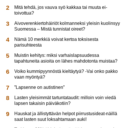
Mitä tehdä, jos vauva syö kakkaa tai muuta ei-
toivottua?
Aivoverenkiertohäiriöt kolmanneksi yleisin kuolinsyy
Suomessa – Mistä tunnistat oireet?
Nämä 10 merkkiä voivat kertoa toksisesta
parisuhteesta
Muistin kehitys: miksi varhaislapsuudessa
tapahtuneita asioita on lähes mahdotonta muistaa?
Voiko kummipyynnöstä kieltäytyä? -Vai onko pakko
vaan myöntyä?
”Lapsenne on autistinen”
Lasten yleisimmät tartuntataudit: milloin voin viedä
lapsen takaisin päiväkotiin?
Hauskat ja ällistyttävän helpot piirrustusideat-näillä
saat lasten suut loksahtamaan auki!