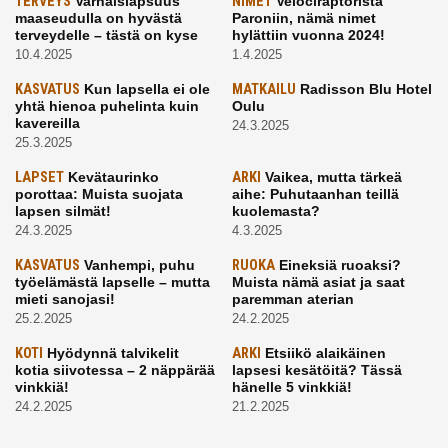
TERVEYS
Varhaislapsuus
NIMET
Velociraptorista
maaseudulla on hyvästä
Paroniin, nämä nimet
terveydelle – tästä on kyse
hylättiin vuonna 2024!
10.4.2025
1.4.2025
KASVATUS
Kun lapsella ei ole
MATKAILU
Radisson Blu Hotel
yhtä hienoa puhelinta kuin
Oulu
kavereilla
24.3.2025
25.3.2025
LAPSET
Kevätaurinko
ARKI
Vaikea, mutta tärkeä
porottaa: Muista suojata
aihe: Puhutaanhan teillä
lapsen silmät!
kuolemasta?
24.3.2025
4.3.2025
KASVATUS
Vanhempi, puhu
RUOKA
Eineksiä ruoaksi?
työelämästä lapselle – mutta
Muista nämä asiat ja saat
mieti sanojasi!
paremman aterian
25.2.2025
24.2.2025
KOTI
Hyödynnä talvikelit
ARKI
Etsiikö alaikäinen
kotia siivotessa – 2 näppärää
lapsesi kesätöitä? Tässä
vinkkiä!
hänelle 5 vinkkiä!
24.2.2025
21.2.2025