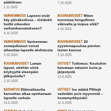
päätöksen
7.10.2025
1.11.2025
VANHEMMUUS
Lapseni eivät
RUUHKAVUODET
Miten
käy päiväkodissa – riistänkö
tunnistaa hengellinen
heiltä oikeuden
väkivalta ja toipua siitä?
varhaiskasvatukseen?
4.10.2025
4.10.2025
VANHEMMUUS
Vanhemman
RUUHKAVUODET
20
somejulkaisut voivat
syyslomapuuhaa pienten
aiheuttaa lapselle ahdistusta
lasten kanssa
3.10.2025
3.10.2025
RUUHKAVUODET
Laman
UUTISET
Tutkimus: Kouluihin
lapset, ettehän siirrä
kaivataan takaisin kuria ja
köyhyyttä eteenpäin
järjestystä
jälkipolville?
13.9.2025
2.10.2025
KASVATUS
Eläinrakkautta
UUTISET
Iso määrä Pilttejä
kannattaa alkaa opettamaan
vedetään pois myynnistä –
lapselle varhain
homemyrkkyriski!
14.6.2025
12.4.2025