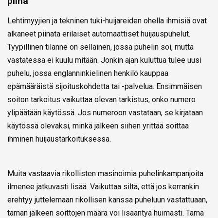
piina
Lehtimyyjien ja tekninen tuki-huijareiden ohella ihmisiä ovat
alkaneet piinata erilaiset automaattiset huijauspuhelut.
Tyypillinen tilanne on sellainen, jossa puhelin soi, mutta
vastatessa ei kuulu mitään. Jonkin ajan kuluttua tulee uusi
puhelu, jossa englanninkielinen henkilö kauppaa
epämääräistä sijoituskohdetta tai -palvelua. Ensimmäisen
soiton tarkoitus vaikuttaa olevan tarkistus, onko numero
ylipäätään käytössä. Jos numeroon vastataan, se kirjataan
käytössä olevaksi, minkä jälkeen siihen yrittää soittaa
ihminen huijaustarkoituksessa.
Muita vastaavia rikollisten masinoimia puhelinkampanjoita
ilmenee jatkuvasti lisää. Vaikuttaa siltä, että jos kerrankin
erehtyy juttelemaan rikollisen kanssa puheluun vastattuaan,
tämän jälkeen soittojen määrä voi lisääntyä huimasti. Tämä