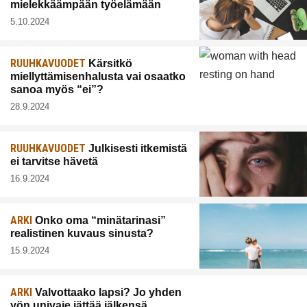
mielekkäämpään työelämään
5.10.2024
RUUHKAVUODET
Kärsitkö
miellyttämisenhalusta vai osaatko
sanoa myös “ei”?
28.9.2024
RUUHKAVUODET
Julkisesti itkemistä
ei tarvitse hävetä
16.9.2024
ARKI
Onko oma “minätarinasi”
realistinen kuvaus sinusta?
15.9.2024
ARKI
Valvottaako lapsi? Jo yhden
yön univaje jättää jälkensä