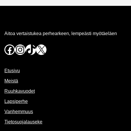
Aitoa vertaistukea perhearkeen, lempeästi myötäeläen
Facebook
Instagram
TikTok
X
Etusivu
Meistä
Ruuhkavuodet
Lapsiperhe
Vanhemmuus
Tietosuojalauseke