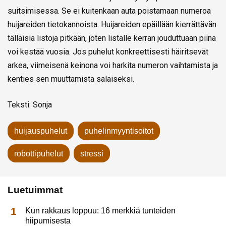
suitsimisessa. Se ei kuitenkaan auta poistamaan numeroa
huijareiden tietokannoista. Huijareiden epäillään kierrättävän
tällaisia listoja pitkään, joten listalle kerran jouduttuaan piina
voi kestää vuosia. Jos puhelut konkreettisesti häiritsevät
arkea, viimeisenä keinona voi harkita numeron vaihtamista ja
kenties sen muuttamista salaiseksi.
Teksti: Sonja
huijauspuhelut
puhelinmyyntisoitot
robottipuhelut
stressi
Luetuimmat
Kun rakkaus loppuu: 16 merkkiä tunteiden
hiipumisesta