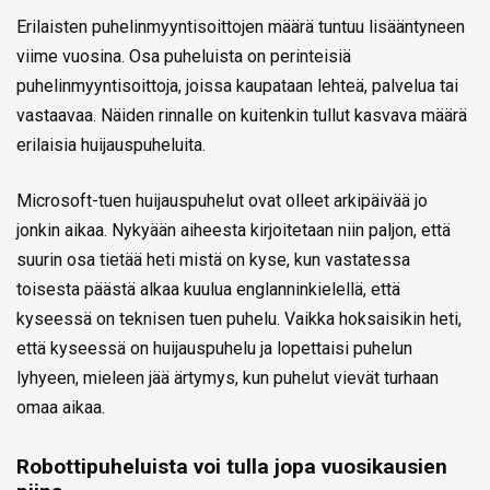
Erilaisten puhelinmyyntisoittojen määrä tuntuu lisääntyneen
viime vuosina. Osa puheluista on perinteisiä
puhelinmyyntisoittoja, joissa kaupataan lehteä, palvelua tai
vastaavaa. Näiden rinnalle on kuitenkin tullut kasvava määrä
erilaisia huijauspuheluita.
Microsoft-tuen huijauspuhelut ovat olleet arkipäivää jo
jonkin aikaa. Nykyään aiheesta kirjoitetaan niin paljon, että
suurin osa tietää heti mistä on kyse, kun vastatessa
toisesta päästä alkaa kuulua englanninkielellä, että
kyseessä on teknisen tuen puhelu. Vaikka hoksaisikin heti,
että kyseessä on huijauspuhelu ja lopettaisi puhelun
lyhyeen, mieleen jää ärtymys, kun puhelut vievät turhaan
omaa aikaa.
Robottipuheluista voi tulla jopa vuosikausien