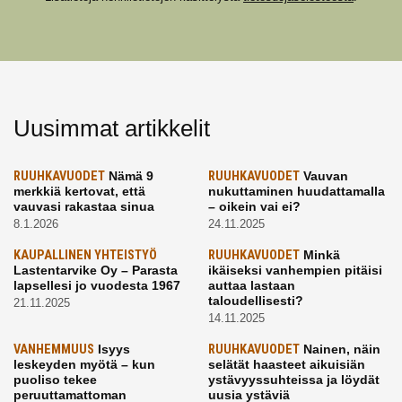
Uusimmat artikkelit
RUUHKAVUODET
Nämä 9
RUUHKAVUODET
Vauvan
merkkiä kertovat, että
nukuttaminen huudattamalla
vauvasi rakastaa sinua
– oikein vai ei?
8.1.2026
24.11.2025
KAUPALLINEN YHTEISTYÖ
RUUHKAVUODET
Minkä
Lastentarvike Oy – Parasta
ikäiseksi vanhempien pitäisi
lapsellesi jo vuodesta 1967
auttaa lastaan
taloudellisesti?
21.11.2025
14.11.2025
VANHEMMUUS
Isyys
RUUHKAVUODET
Nainen, näin
leskeyden myötä – kun
selätät haasteet aikuisiän
puoliso tekee
ystävyyssuhteissa ja löydät
peruuttamattoman
uusia ystäviä