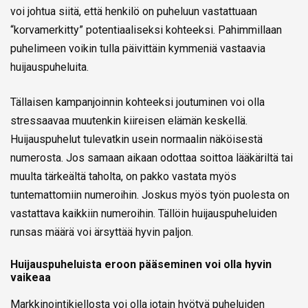
voi johtua siitä, että henkilö on puheluun vastattuaan
“korvamerkitty” potentiaaliseksi kohteeksi. Pahimmillaan
puhelimeen voikin tulla päivittäin kymmeniä vastaavia
huijauspuheluita.
Tällaisen kampanjoinnin kohteeksi joutuminen voi olla
stressaavaa muutenkin kiireisen elämän keskellä.
Huijauspuhelut tulevatkin usein normaalin näköisestä
numerosta. Jos samaan aikaan odottaa soittoa lääkäriltä tai
muulta tärkeältä taholta, on pakko vastata myös
tuntemattomiin numeroihin. Joskus myös työn puolesta on
vastattava kaikkiin numeroihin. Tällöin huijauspuheluiden
runsas määrä voi ärsyttää hyvin paljon.
Huijauspuheluista eroon pääseminen voi olla hyvin
vaikeaa
Markkinointikiellosta voi olla jotain hyötyä puheluiden