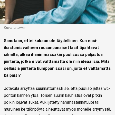
Kuva: artawkrn
Sanotaan, ettei kukaan ole täydellinen. Kun ensi-
ihastumisvaiheen ruusunpunaiset lasit tipahtavat
silmiltä, alkaa ihanimmassakin puolisossa paljastua
piirteitä, jotka eivät välttämättä ole niin ideaalisia. Mitä
sellaisia piirteitä kumppanissasi on, joita et välttämättä
kaipaisi?
Jotakuta ärsyttää suunnattomasti se, että puoliso jättää wc-
pöntön kannen ylös. Toisen suurin kauhistus ovat pitkin
poikin lojuvat sukat. Auki jätetty hammastahnatuubi tai
muruinen keittiönpöytä aiheuttavat myös monelle ärtymystä.