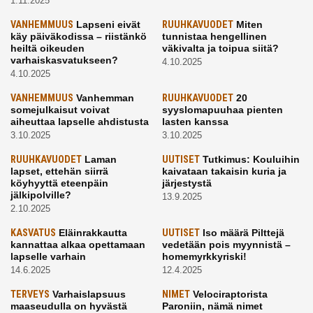
1.11.2025
VANHEMMUUS
Lapseni eivät
RUUHKAVUODET
Miten
käy päiväkodissa – riistänkö
tunnistaa hengellinen
heiltä oikeuden
väkivalta ja toipua siitä?
varhaiskasvatukseen?
4.10.2025
4.10.2025
VANHEMMUUS
Vanhemman
RUUHKAVUODET
20
somejulkaisut voivat
syyslomapuuhaa pienten
aiheuttaa lapselle ahdistusta
lasten kanssa
3.10.2025
3.10.2025
RUUHKAVUODET
Laman
UUTISET
Tutkimus: Kouluihin
lapset, ettehän siirrä
kaivataan takaisin kuria ja
köyhyyttä eteenpäin
järjestystä
jälkipolville?
13.9.2025
2.10.2025
KASVATUS
Eläinrakkautta
UUTISET
Iso määrä Pilttejä
kannattaa alkaa opettamaan
vedetään pois myynnistä –
lapselle varhain
homemyrkkyriski!
14.6.2025
12.4.2025
TERVEYS
Varhaislapsuus
NIMET
Velociraptorista
maaseudulla on hyvästä
Paroniin, nämä nimet