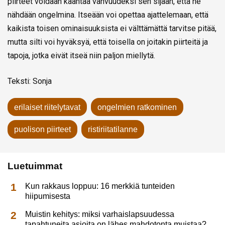
piirteet voidaan kääntää vahvuudeksi sen sijaan, että ne
nähdään ongelmina. Itseään voi opettaa ajattelemaan, että
kaikista toisen ominaisuuksista ei välttämättä tarvitse pitää,
mutta silti voi hyväksyä, että toisella on joitakin piirteitä ja
tapoja, jotka eivät itseä niin paljon miellytä.
Teksti: Sonja
erilaiset riitelytavat
ongelmien ratkominen
puolison piirteet
ristiriitatilanne
Luetuimmat
Kun rakkaus loppuu: 16 merkkiä tunteiden
hiipumisesta
Muistin kehitys: miksi varhaislapsuudessa
tapahtuneita asioita on lähes mahdotonta muistaa?