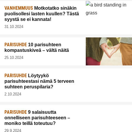
VANHEMMUUS
Motkotatko sinäkin
puolisollesi lasten kuullen? Tästä
syystä se ei kannata!
31.10.2024
PARISUHDE
10 parisuhteen
kompastuskiveä – vältä näitä
25.10.2024
PARISUHDE
Löytyykö
parisuhteestasi nämä 5 terveen
suhteen peruspilaria?
2.10.2024
PARISUHDE
9 salaisuutta
onnelliseen parisuhteeseen –
moniko teillä toteutuu?
29.9.2024