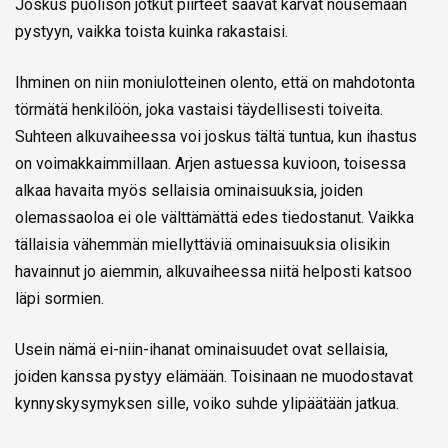
Joskus puolison jotkut piirteet saavat karvat nousemaan
pystyyn, vaikka toista kuinka rakastaisi.
Ihminen on niin moniulotteinen olento, että on mahdotonta
törmätä henkilöön, joka vastaisi täydellisesti toiveita.
Suhteen alkuvaiheessa voi joskus tältä tuntua, kun ihastus
on voimakkaimmillaan. Arjen astuessa kuvioon, toisessa
alkaa havaita myös sellaisia ominaisuuksia, joiden
olemassaoloa ei ole välttämättä edes tiedostanut. Vaikka
tällaisia vähemmän miellyttäviä ominaisuuksia olisikin
havainnut jo aiemmin, alkuvaiheessa niitä helposti katsoo
läpi sormien.
Usein nämä ei-niin-ihanat ominaisuudet ovat sellaisia,
joiden kanssa pystyy elämään. Toisinaan ne muodostavat
kynnyskysymyksen sille, voiko suhde ylipäätään jatkua.