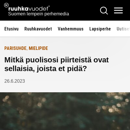
Siirry
Ruuhkavuodet.fi
Hae
Etusivulle
sisältöön
Vali
Suomen lempein perhemedia
Etusivu
Ruuhkavuodet
Vanhemmuus
Lapsiperhe
Uutise
PARISUHDE
MIELIPIDE
,
Mitkä puolisosi piirteistä ovat
sellaisia, joista et pidä?
26.6.2023