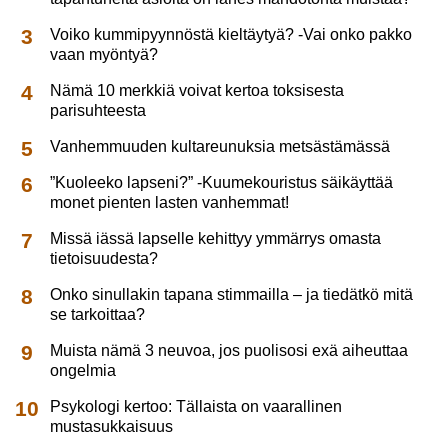
Voiko kummipyynnöstä kieltäytyä? -Vai onko pakko
vaan myöntyä?
Nämä 10 merkkiä voivat kertoa toksisesta
parisuhteesta
Vanhemmuuden kultareunuksia metsästämässä
”Kuoleeko lapseni?” -Kuumekouristus säikäyttää
monet pienten lasten vanhemmat!
Missä iässä lapselle kehittyy ymmärrys omasta
tietoisuudesta?
Onko sinullakin tapana stimmailla – ja tiedätkö mitä
se tarkoittaa?
Muista nämä 3 neuvoa, jos puolisosi exä aiheuttaa
ongelmia
Psykologi kertoo: Tällaista on vaarallinen
mustasukkaisuus