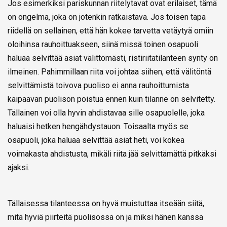
Jos esimerkiksi pariskunnan riitelytavat ovat erilaiset, tämä
on ongelma, joka on jotenkin ratkaistava. Jos toisen tapa
riidellä on sellainen, että hän kokee tarvetta vetäytyä omiin
oloihinsa rauhoittuakseen, siinä missä toinen osapuoli
haluaa selvittää asiat välittömästi, ristiriitatilanteen synty on
ilmeinen. Pahimmillaan riita voi johtaa siihen, että välitöntä
selvittämistä toivova puoliso ei anna rauhoittumista
kaipaavan puolison poistua ennen kuin tilanne on selvitetty.
Tällainen voi olla hyvin ahdistavaa sille osapuolelle, joka
haluaisi hetken hengähdystauon. Toisaalta myös se
osapuoli, joka haluaa selvittää asiat heti, voi kokea
voimakasta ahdistusta, mikäli riita jää selvittämättä pitkäksi
ajaksi.
Tällaisessa tilanteessa on hyvä muistuttaa itseään siitä,
mitä hyviä piirteitä puolisossa on ja miksi hänen kanssa