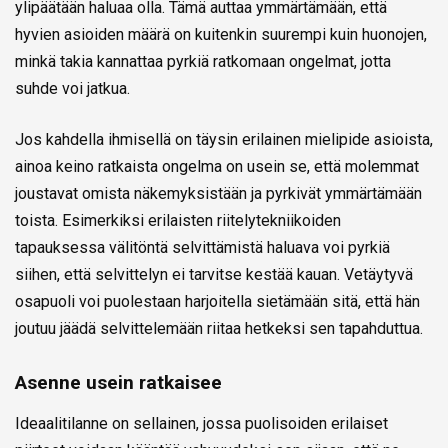
ylipäätään haluaa olla. Tämä auttaa ymmärtämään, että
hyvien asioiden määrä on kuitenkin suurempi kuin huonojen,
minkä takia kannattaa pyrkiä ratkomaan ongelmat, jotta
suhde voi jatkua.
Jos kahdella ihmisellä on täysin erilainen mielipide asioista,
ainoa keino ratkaista ongelma on usein se, että molemmat
joustavat omista näkemyksistään ja pyrkivät ymmärtämään
toista. Esimerkiksi erilaisten riitelytekniikoiden
tapauksessa välitöntä selvittämistä haluava voi pyrkiä
siihen, että selvittelyn ei tarvitse kestää kauan. Vetäytyvä
osapuoli voi puolestaan harjoitella sietämään sitä, että hän
joutuu jäädä selvittelemään riitaa hetkeksi sen tapahduttua.
Asenne usein ratkaisee
Ideaalitilanne on sellainen, jossa puolisoiden erilaiset