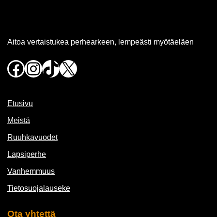
Aitoa vertaistukea perhearkeen, lempeästi myötäeläen
Facebook
Instagram
TikTok
X
Etusivu
Meistä
Ruuhkavuodet
Lapsiperhe
Vanhemmuus
Tietosuojalauseke
Ota yhtettä