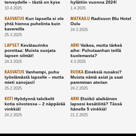
terveydelle – tästä on kyse
hylättiin vuonna 2024!
10.4.2025
1.4.2025
KASVATUS
Kun lapsella ei ole
MATKAILU
Radisson Blu Hotel
yhtä hienoa puhelinta kuin
Oulu
kavereilla
24.3.2025
25.3.2025
LAPSET
Kevätaurinko
ARKI
Vaikea, mutta tärkeä
porottaa: Muista suojata
aihe: Puhutaanhan teillä
lapsen silmät!
kuolemasta?
24.3.2025
4.3.2025
KASVATUS
Vanhempi, puhu
RUOKA
Eineksiä ruoaksi?
työelämästä lapselle – mutta
Muista nämä asiat ja saat
mieti sanojasi!
paremman aterian
25.2.2025
24.2.2025
KOTI
Hyödynnä talvikelit
ARKI
Etsiikö alaikäinen
kotia siivotessa – 2 näppärää
lapsesi kesätöitä? Tässä
vinkkiä!
hänelle 5 vinkkiä!
24.2.2025
21.2.2025