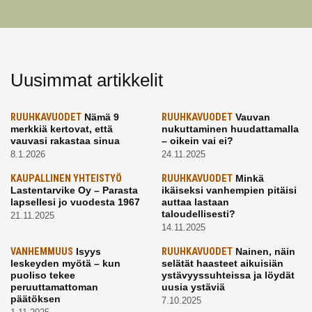
Uusimmat artikkelit
RUUHKAVUODET
Nämä 9
RUUHKAVUODET
Vauvan
merkkiä kertovat, että
nukuttaminen huudattamalla
vauvasi rakastaa sinua
– oikein vai ei?
8.1.2026
24.11.2025
KAUPALLINEN YHTEISTYÖ
RUUHKAVUODET
Minkä
Lastentarvike Oy – Parasta
ikäiseksi vanhempien pitäisi
lapsellesi jo vuodesta 1967
auttaa lastaan
taloudellisesti?
21.11.2025
14.11.2025
VANHEMMUUS
Isyys
RUUHKAVUODET
Nainen, näin
leskeyden myötä – kun
selätät haasteet aikuisiän
puoliso tekee
ystävyyssuhteissa ja löydät
peruuttamattoman
uusia ystäviä
päätöksen
7.10.2025