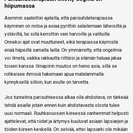
hiipumassa
Aiemmin saatettiin ajatella, että parisuhdeterapiassa
käyminen on noloa ja asiaa pyrittiin salailemaan läheisiltä ja
ystäviltä, tai siitä kerrottiin vain harvoille ja valituille.
Onneksi ajat ovat muuttuneet, eikä terapiassa käymistä
enää häpeillä samalla lailla. On ymmärretty, että ongelmia
voi ilmetä, vaikka rakkautta riittäisi ja elämän haluaa jakaa
toisen kanssa. Ilmapiirin muutos on hieno asia, sillä se
rohkaisee ihmisiä hakemaan apua matalammalla
kynnyksellä silloin, kun avulle on tarvetta.
Jos tunnelma parisuhteessa alkaa olla ahdistava, on tärkeää
tehdä asialle jotain ennen kuin ahdistavasta olosta tulee
uusi normaali. Ruuhkavuosien kiireessä vanhemmat helposti
ajattelevat, että riidat ja ärtymys kuuluvat asiaan lapsiarjen ja
töiden kiireen keskellä. On selvää, ettei lapsiarki ole mikään