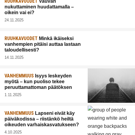
RUUHKAVUODET
Vauvan
nukuttaminen huudattamalla –
oikein vai ei?
24.11.2025
RUUHKAVUODET
Minkä ikäiseksi
vanhempien pitäisi auttaa lastaan
taloudellisesti?
14.11.2025
VANHEMMUUS
Isyys leskeyden
myötä – kun puoliso tekee
peruuttamattoman päätöksen
1.11.2025
VANHEMMUUS
Lapseni eivät käy
päiväkodissa – riistänkö heiltä
oikeuden varhaiskasvatukseen?
4.10.2025