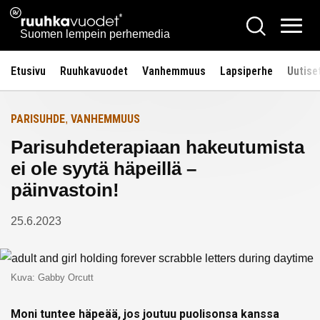
Siirry
Ruuhkavuodet.fi
Hae
Etusivulle
sisältöön
Vali
Suomen lempein perhemedia
Etusivu
Ruuhkavuodet
Vanhemmuus
Lapsiperhe
Uutise
PARISUHDE
VANHEMMUUS
,
Parisuhdeterapiaan hakeutumista
ei ole syytä häpeillä –
päinvastoin!
25.6.2023
Kuva: Gabby Orcutt
Moni tuntee häpeää, jos joutuu puolisonsa kanssa