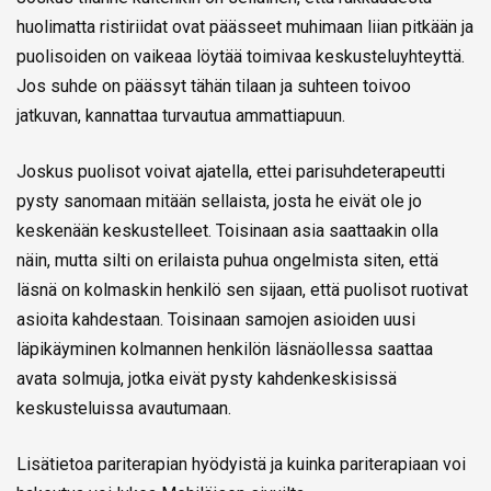
huolimatta ristiriidat ovat päässeet muhimaan liian pitkään ja
puolisoiden on vaikeaa löytää toimivaa keskusteluyhteyttä.
Jos suhde on päässyt tähän tilaan ja suhteen toivoo
jatkuvan, kannattaa turvautua ammattiapuun.
Joskus puolisot voivat ajatella, ettei parisuhdeterapeutti
pysty sanomaan mitään sellaista, josta he eivät ole jo
keskenään keskustelleet. Toisinaan asia saattaakin olla
näin, mutta silti on erilaista puhua ongelmista siten, että
läsnä on kolmaskin henkilö sen sijaan, että puolisot ruotivat
asioita kahdestaan. Toisinaan samojen asioiden uusi
läpikäyminen kolmannen henkilön läsnäollessa saattaa
avata solmuja, jotka eivät pysty kahdenkeskisissä
keskusteluissa avautumaan.
Lisätietoa pariterapian hyödyistä ja kuinka pariterapiaan voi