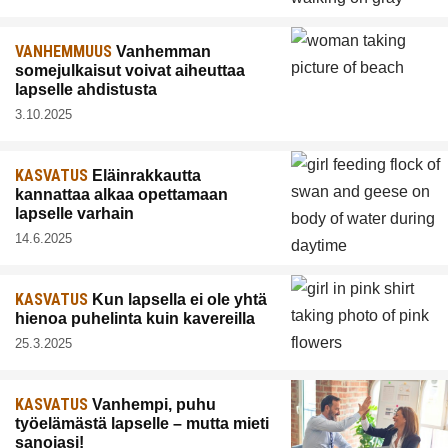
VANHEMMUUS
Vanhemman
somejulkaisut voivat aiheuttaa
lapselle ahdistusta
3.10.2025
KASVATUS
Eläinrakkautta
kannattaa alkaa opettamaan
lapselle varhain
14.6.2025
KASVATUS
Kun lapsella ei ole yhtä
hienoa puhelinta kuin kavereilla
25.3.2025
KASVATUS
Vanhempi, puhu
työelämästä lapselle – mutta mieti
sanojasi!