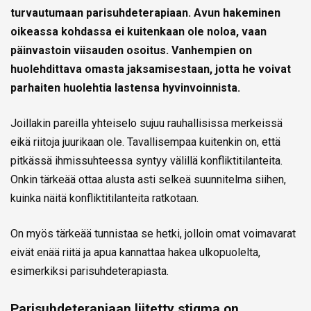
turvautumaan parisuhdeterapiaan. Avun hakeminen
oikeassa kohdassa ei kuitenkaan ole noloa, vaan
päinvastoin viisauden osoitus. Vanhempien on
huolehdittava omasta jaksamisestaan, jotta he voivat
parhaiten huolehtia lastensa hyvinvoinnista.
Joillakin pareilla yhteiselo sujuu rauhallisissa merkeissä
eikä riitoja juurikaan ole. Tavallisempaa kuitenkin on, että
pitkässä ihmissuhteessa syntyy välillä konfliktitilanteita.
Onkin tärkeää ottaa alusta asti selkeä suunnitelma siihen,
kuinka näitä konfliktitilanteita ratkotaan.
On myös tärkeää tunnistaa se hetki, jolloin omat voimavarat
eivät enää riitä ja apua kannattaa hakea ulkopuolelta,
esimerkiksi parisuhdeterapiasta.
Parisuhdeterapiaan liitetty stigma on