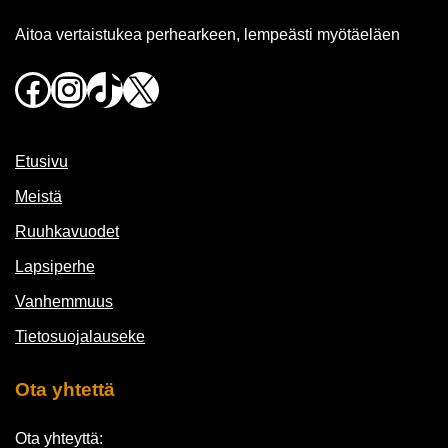
Aitoa vertaistukea perhearkeen, lempeästi myötäeläen
Facebook
Instagram
TikTok
X
Etusivu
Meistä
Ruuhkavuodet
Lapsiperhe
Vanhemmuus
Tietosuojalauseke
Ota yhtettä
Ota yhteyttä: