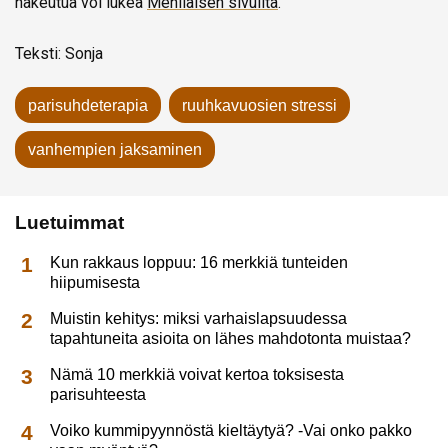
hakeutua voi lukea
Mehiläisen sivuilta
.
Teksti: Sonja
parisuhdeterapia
ruuhkavuosien stressi
vanhempien jaksaminen
Luetuimmat
Kun rakkaus loppuu: 16 merkkiä tunteiden
hiipumisesta
Muistin kehitys: miksi varhaislapsuudessa
tapahtuneita asioita on lähes mahdotonta muistaa?
Nämä 10 merkkiä voivat kertoa toksisesta
parisuhteesta
Voiko kummipyynnöstä kieltäytyä? -Vai onko pakko