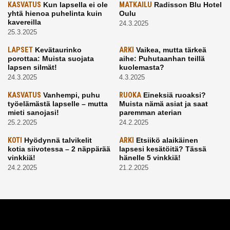
KASVATUS
Kun lapsella ei ole
MATKAILU
Radisson Blu Hotel
yhtä hienoa puhelinta kuin
Oulu
kavereilla
24.3.2025
25.3.2025
LAPSET
Kevätaurinko
ARKI
Vaikea, mutta tärkeä
porottaa: Muista suojata
aihe: Puhutaanhan teillä
lapsen silmät!
kuolemasta?
24.3.2025
4.3.2025
KASVATUS
Vanhempi, puhu
RUOKA
Eineksiä ruoaksi?
työelämästä lapselle – mutta
Muista nämä asiat ja saat
mieti sanojasi!
paremman aterian
25.2.2025
24.2.2025
KOTI
Hyödynnä talvikelit
ARKI
Etsiikö alaikäinen
kotia siivotessa – 2 näppärää
lapsesi kesätöitä? Tässä
vinkkiä!
hänelle 5 vinkkiä!
24.2.2025
21.2.2025