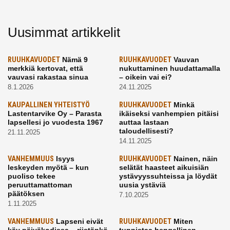
Uusimmat artikkelit
RUUHKAVUODET
Nämä 9
RUUHKAVUODET
Vauvan
merkkiä kertovat, että
nukuttaminen huudattamalla
vauvasi rakastaa sinua
– oikein vai ei?
8.1.2026
24.11.2025
KAUPALLINEN YHTEISTYÖ
RUUHKAVUODET
Minkä
Lastentarvike Oy – Parasta
ikäiseksi vanhempien pitäisi
lapsellesi jo vuodesta 1967
auttaa lastaan
taloudellisesti?
21.11.2025
14.11.2025
VANHEMMUUS
Isyys
RUUHKAVUODET
Nainen, näin
leskeyden myötä – kun
selätät haasteet aikuisiän
puoliso tekee
ystävyyssuhteissa ja löydät
peruuttamattoman
uusia ystäviä
päätöksen
7.10.2025
1.11.2025
VANHEMMUUS
Lapseni eivät
RUUHKAVUODET
Miten