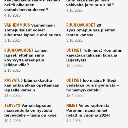
käy päiväkodissa – riistänkö
tunnistaa hengellinen
heiltä oikeuden
väkivalta ja toipua siitä?
varhaiskasvatukseen?
4.10.2025
4.10.2025
VANHEMMUUS
Vanhemman
RUUHKAVUODET
20
somejulkaisut voivat
syyslomapuuhaa pienten
aiheuttaa lapselle ahdistusta
lasten kanssa
3.10.2025
3.10.2025
RUUHKAVUODET
Laman
UUTISET
Tutkimus: Kouluihin
lapset, ettehän siirrä
kaivataan takaisin kuria ja
köyhyyttä eteenpäin
järjestystä
jälkipolville?
13.9.2025
2.10.2025
KASVATUS
Eläinrakkautta
UUTISET
Iso määrä Pilttejä
kannattaa alkaa opettamaan
vedetään pois myynnistä –
lapselle varhain
homemyrkkyriski!
14.6.2025
12.4.2025
TERVEYS
Varhaislapsuus
NIMET
Velociraptorista
maaseudulla on hyvästä
Paroniin, nämä nimet
terveydelle – tästä on kyse
hylättiin vuonna 2024!
10.4.2025
1.4.2025