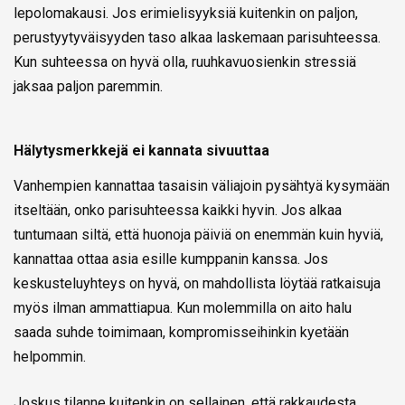
lepolomakausi. Jos erimielisyyksiä kuitenkin on paljon,
perustyytyväisyyden taso alkaa laskemaan parisuhteessa.
Kun suhteessa on hyvä olla, ruuhkavuosienkin stressiä
jaksaa paljon paremmin.
Hälytysmerkkejä ei kannata sivuuttaa
Vanhempien kannattaa tasaisin väliajoin pysähtyä kysymään
itseltään, onko parisuhteessa kaikki hyvin. Jos alkaa
tuntumaan siltä, että huonoja päiviä on enemmän kuin hyviä,
kannattaa ottaa asia esille kumppanin kanssa. Jos
keskusteluyhteys on hyvä, on mahdollista löytää ratkaisuja
myös ilman ammattiapua. Kun molemmilla on aito halu
saada suhde toimimaan, kompromisseihinkin kyetään
helpommin.
Joskus tilanne kuitenkin on sellainen, että rakkaudesta