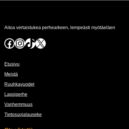
Aitoa vertaistukea perhearkeen, lempeästi myötäeläen
Facebook
Instagram
TikTok
X
Etusivu
Meistä
Ruuhkavuodet
Lapsiperhe
Vanhemmuus
Tietosuojalauseke