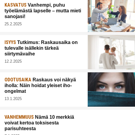
KASVATUS
Vanhempi, puhu
työelämästä lapselle – mutta mieti
sanojasi!
25.2.2025
ISYYS
Tutkimus: Raskausaika on
tulevalle isällekin tärkeä
siirtymävaihe
12.2.2025
ODOTUSAIKA
Raskaus voi näkyä
iholla: Näin hoidat yleiset iho-
ongelmat
13.1.2025
VANHEMMUUS
Nämä 10 merkkiä
voivat kertoa toksisesta
parisuhteesta