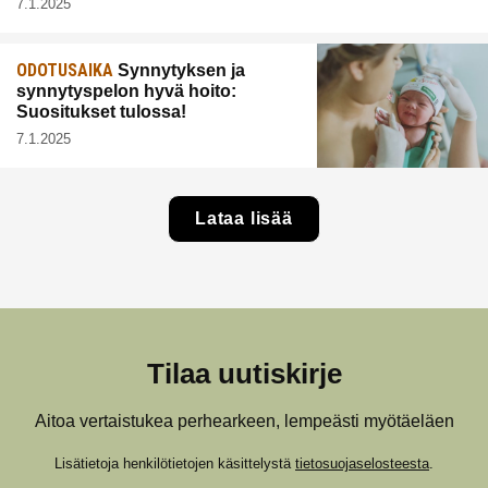
7.1.2025
ODOTUSAIKA
Synnytyksen ja
synnytyspelon hyvä hoito:
Suositukset tulossa!
7.1.2025
Lataa lisää
Tilaa uutiskirje
Aitoa vertaistukea perhearkeen, lempeästi myötäeläen
Lisätietoja henkilötietojen käsittelystä
tietosuojaselosteesta
.