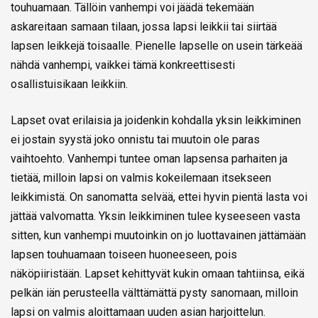
touhuamaan. Tällöin vanhempi voi jäädä tekemään
askareitaan samaan tilaan, jossa lapsi leikkii tai siirtää
lapsen leikkejä toisaalle. Pienelle lapselle on usein tärkeää
nähdä vanhempi, vaikkei tämä konkreettisesti
osallistuisikaan leikkiin.
Lapset ovat erilaisia ja joidenkin kohdalla yksin leikkiminen
ei jostain syystä joko onnistu tai muutoin ole paras
vaihtoehto. Vanhempi tuntee oman lapsensa parhaiten ja
tietää, milloin lapsi on valmis kokeilemaan itsekseen
leikkimistä. On sanomatta selvää, ettei hyvin pientä lasta voi
jättää valvomatta. Yksin leikkiminen tulee kyseeseen vasta
sitten, kun vanhempi muutoinkin on jo luottavainen jättämään
lapsen touhuamaan toiseen huoneeseen, pois
näköpiiristään. Lapset kehittyvät kukin omaan tahtiinsa, eikä
pelkän iän perusteella välttämättä pysty sanomaan, milloin
lapsi on valmis aloittamaan uuden asian harjoittelun.