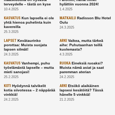
terveydelle – tästä on kyse
hylättiin vuonna 2024!
10.4.2025
1.4.2025
KASVATUS
Kun lapsella ei ole
MATKAILU
Radisson Blu Hotel
yhtä hienoa puhelinta kuin
Oulu
kavereilla
24.3.2025
25.3.2025
LAPSET
Kevätaurinko
ARKI
Vaikea, mutta tärkeä
porottaa: Muista suojata
aihe: Puhutaanhan teillä
lapsen silmät!
kuolemasta?
24.3.2025
4.3.2025
KASVATUS
Vanhempi, puhu
RUOKA
Eineksiä ruoaksi?
työelämästä lapselle – mutta
Muista nämä asiat ja saat
mieti sanojasi!
paremman aterian
25.2.2025
24.2.2025
KOTI
Hyödynnä talvikelit
ARKI
Etsiikö alaikäinen
kotia siivotessa – 2 näppärää
lapsesi kesätöitä? Tässä
vinkkiä!
hänelle 5 vinkkiä!
24.2.2025
21.2.2025