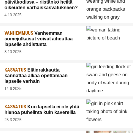
päiväkodissa – riistänkö heiltä
oikeuden varhaiskasvatukseen?
4.10.2025
VANHEMMUUS
Vanhemman
somejulkaisut voivat aiheuttaa
lapselle ahdistusta
3.10.2025
KASVATUS
Eläinrakkautta
kannattaa alkaa opettamaan
lapselle varhain
14.6.2025
KASVATUS
Kun lapsella ei ole yhtä
hienoa puhelinta kuin kavereilla
25.3.2025