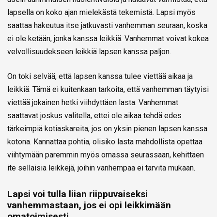
lapsella on koko ajan mielekästä tekemistä. Lapsi myös
saattaa hakeutua itse jatkuvasti vanhemman seuraan, koska
ei ole ketään, jonka kanssa leikkiä. Vanhemmat voivat kokea
velvollisuudekseen leikkiä lapsen kanssa paljon.
On toki selvää, että lapsen kanssa tulee viettää aikaa ja
leikkiä. Tämä ei kuitenkaan tarkoita, että vanhemman täytyisi
viettää jokainen hetki viihdyttäen lasta. Vanhemmat
saattavat joskus valitella, ettei ole aikaa tehdä edes
tärkeimpiä kotiaskareita, jos on yksin pienen lapsen kanssa
kotona. Kannattaa pohtia, olisiko lasta mahdollista opettaa
viihtymään paremmin myös omassa seurassaan, kehittäen
ite sellaisia leikkejä, joihin vanhempaa ei tarvita mukaan.
Lapsi voi tulla liian riippuvaiseksi
vanhemmastaan, jos ei opi leikkimään
omatoimisesti