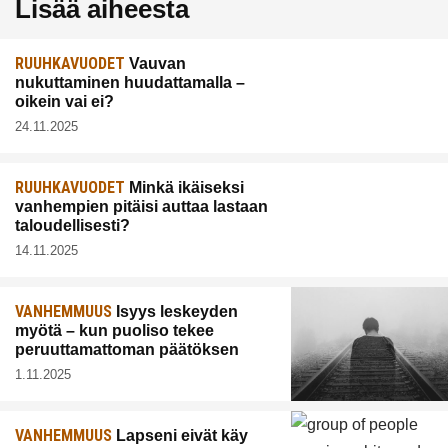
Lisää aiheesta
RUUHKAVUODET
Vauvan
nukuttaminen huudattamalla –
oikein vai ei?
24.11.2025
RUUHKAVUODET
Minkä ikäiseksi
vanhempien pitäisi auttaa lastaan
taloudellisesti?
14.11.2025
VANHEMMUUS
Isyys leskeyden
myötä – kun puoliso tekee
peruuttamattoman päätöksen
1.11.2025
VANHEMMUUS
Lapseni eivät käy