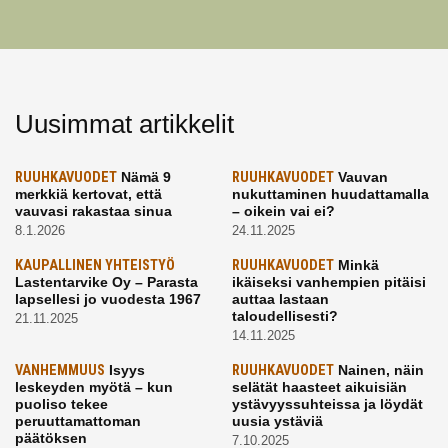
Uusimmat artikkelit
RUUHKAVUODET
Nämä 9
RUUHKAVUODET
Vauvan
merkkiä kertovat, että
nukuttaminen huudattamalla
vauvasi rakastaa sinua
– oikein vai ei?
8.1.2026
24.11.2025
KAUPALLINEN YHTEISTYÖ
RUUHKAVUODET
Minkä
Lastentarvike Oy – Parasta
ikäiseksi vanhempien pitäisi
lapsellesi jo vuodesta 1967
auttaa lastaan
taloudellisesti?
21.11.2025
14.11.2025
VANHEMMUUS
Isyys
RUUHKAVUODET
Nainen, näin
leskeyden myötä – kun
selätät haasteet aikuisiän
puoliso tekee
ystävyyssuhteissa ja löydät
peruuttamattoman
uusia ystäviä
päätöksen
7.10.2025