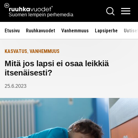
Siirry
Ruuhkavuodet.fi
Hae
Etusivulle
sisältöön
Vali
Suomen lempein perhemedia
Etusivu
Ruuhkavuodet
Vanhemmuus
Lapsiperhe
Uutise
KASVATUS
VANHEMMUUS
,
Mitä jos lapsi ei osaa leikkiä
itsenäisesti?
25.6.2023