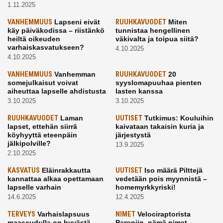
1.11.2025
VANHEMMUUS
Lapseni eivät
RUUHKAVUODET
Miten
käy päiväkodissa – riistänkö
tunnistaa hengellinen
heiltä oikeuden
väkivalta ja toipua siitä?
varhaiskasvatukseen?
4.10.2025
4.10.2025
VANHEMMUUS
Vanhemman
RUUHKAVUODET
20
somejulkaisut voivat
syyslomapuuhaa pienten
aiheuttaa lapselle ahdistusta
lasten kanssa
3.10.2025
3.10.2025
RUUHKAVUODET
Laman
UUTISET
Tutkimus: Kouluihin
lapset, ettehän siirrä
kaivataan takaisin kuria ja
köyhyyttä eteenpäin
järjestystä
jälkipolville?
13.9.2025
2.10.2025
KASVATUS
Eläinrakkautta
UUTISET
Iso määrä Pilttejä
kannattaa alkaa opettamaan
vedetään pois myynnistä –
lapselle varhain
homemyrkkyriski!
14.6.2025
12.4.2025
TERVEYS
Varhaislapsuus
NIMET
Velociraptorista
maaseudulla on hyvästä
Paroniin, nämä nimet