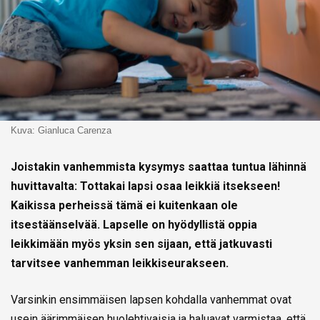
Kuva: Gianluca Carenza
Joistakin vanhemmista kysymys saattaa tuntua lähinnä
huvittavalta: Tottakai lapsi osaa leikkiä itsekseen!
Kaikissa perheissä tämä ei kuitenkaan ole
itsestäänselvää. Lapselle on hyödyllistä oppia
leikkimään myös yksin sen sijaan, että jatkuvasti
tarvitsee vanhemman leikkiseurakseen.
Varsinkin ensimmäisen lapsen kohdalla vanhemmat ovat
usein äärimmäisen huolehtivaisia ja haluavat varmistaa, että