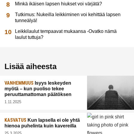
Minkä ikäisen lapsen hiukset voi värjätä?
Tutkimus: Nukeilla leikkiminen voi kehittää lapsen
tunneälyä!
Leikkilaulut tempaavat mukaansa -Ovatko nämä
laulut tuttuja?
Lisää aiheesta
VANHEMMUUS
Isyys leskeyden
myötä – kun puoliso tekee
peruuttamattoman päätöksen
1.11.2025
KASVATUS
Kun lapsella ei ole yhtä
hienoa puhelinta kuin kavereilla
25.3.2025