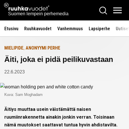
Siirry
Ruuhkavuodet.fi
Hae
Etusivulle
sisältöön
Vali
Suomen lempein perhemedia
Etusivu
Ruuhkavuodet
Vanhemmuus
Lapsiperhe
Uutise
MIELIPIDE
ANONYYMI PERHE
,
Äiti, joka ei pidä peilikuvastaan
22.6.2023
Kuva: Sam Moghadam
Äitiys muuttaa usein väistämättä naisen
ruumiinrakennetta ainakin jonkin verran. Toisinaan
nämä muutokset saattavat tuntua hyvin ahdistavilta.