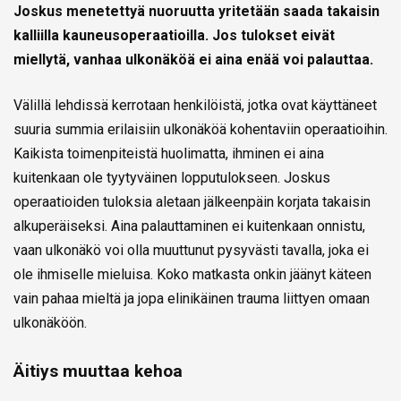
Joskus menetettyä nuoruutta yritetään saada takaisin
kalliilla kauneusoperaatioilla. Jos tulokset eivät
miellytä, vanhaa ulkonäköä ei aina enää voi palauttaa.
Välillä lehdissä kerrotaan henkilöistä, jotka ovat käyttäneet
suuria summia erilaisiin ulkonäköä kohentaviin operaatioihin.
Kaikista toimenpiteistä huolimatta, ihminen ei aina
kuitenkaan ole tyytyväinen lopputulokseen. Joskus
operaatioiden tuloksia aletaan jälkeenpäin korjata takaisin
alkuperäiseksi. Aina palauttaminen ei kuitenkaan onnistu,
vaan ulkonäkö voi olla muuttunut pysyvästi tavalla, joka ei
ole ihmiselle mieluisa. Koko matkasta onkin jäänyt käteen
vain pahaa mieltä ja jopa elinikäinen trauma liittyen omaan
ulkonäköön.
Äitiys muuttaa kehoa