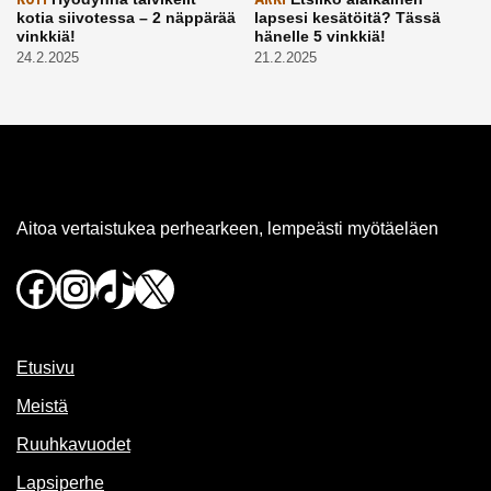
kotia siivotessa – 2 näppärää
lapsesi kesätöitä? Tässä
vinkkiä!
hänelle 5 vinkkiä!
24.2.2025
21.2.2025
Aitoa vertaistukea perhearkeen, lempeästi myötäeläen
Facebook
Instagram
TikTok
X
Etusivu
Meistä
Ruuhkavuodet
Lapsiperhe