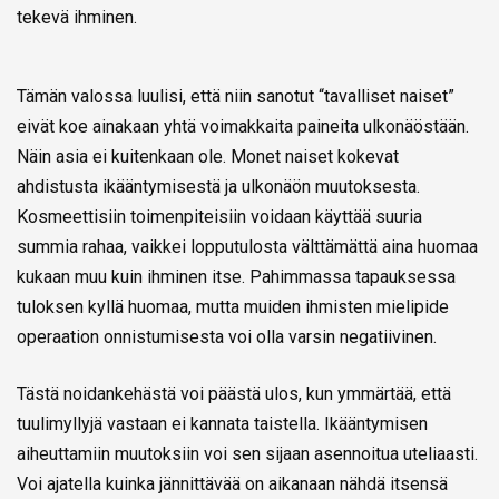
tekevä ihminen.
Tämän valossa luulisi, että niin sanotut “tavalliset naiset”
eivät koe ainakaan yhtä voimakkaita paineita ulkonäöstään.
Näin asia ei kuitenkaan ole. Monet naiset kokevat
ahdistusta ikääntymisestä ja ulkonäön muutoksesta.
Kosmeettisiin toimenpiteisiin voidaan käyttää suuria
summia rahaa, vaikkei lopputulosta välttämättä aina huomaa
kukaan muu kuin ihminen itse. Pahimmassa tapauksessa
tuloksen kyllä huomaa, mutta muiden ihmisten mielipide
operaation onnistumisesta voi olla varsin negatiivinen.
Tästä noidankehästä voi päästä ulos, kun ymmärtää, että
tuulimyllyjä vastaan ei kannata taistella. Ikääntymisen
aiheuttamiin muutoksiin voi sen sijaan asennoitua uteliaasti.
Voi ajatella kuinka jännittävää on aikanaan nähdä itsensä