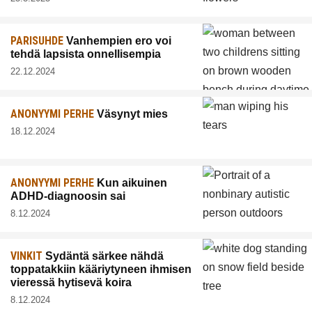
PARISUHDE
Vanhempien ero voi
tehdä lapsista onnellisempia
22.12.2024
ANONYYMI PERHE
Väsynyt mies
18.12.2024
ANONYYMI PERHE
Kun aikuinen
ADHD-diagnoosin sai
8.12.2024
VINKIT
Sydäntä särkee nähdä
toppatakkiin kääriytyneen ihmisen
vieressä hytisevä koira
8.12.2024