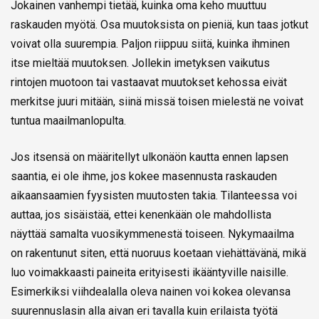
Jokainen vanhempi tietää, kuinka oma keho muuttuu
raskauden myötä. Osa muutoksista on pieniä, kun taas jotkut
voivat olla suurempia. Paljon riippuu siitä, kuinka ihminen
itse mieltää muutoksen. Jollekin imetyksen vaikutus
rintojen muotoon tai vastaavat muutokset kehossa eivät
merkitse juuri mitään, siinä missä toisen mielestä ne voivat
tuntua maailmanlopulta.
Jos itsensä on määritellyt ulkonäön kautta ennen lapsen
saantia, ei ole ihme, jos kokee masennusta raskauden
aikaansaamien fyysisten muutosten takia. Tilanteessa voi
auttaa, jos sisäistää, ettei kenenkään ole mahdollista
näyttää samalta vuosikymmenestä toiseen. Nykymaailma
on rakentunut siten, että nuoruus koetaan viehättävänä, mikä
luo voimakkaasti paineita erityisesti ikääntyville naisille.
Esimerkiksi viihdealalla oleva nainen voi kokea olevansa
suurennuslasin alla aivan eri tavalla kuin erilaista työtä