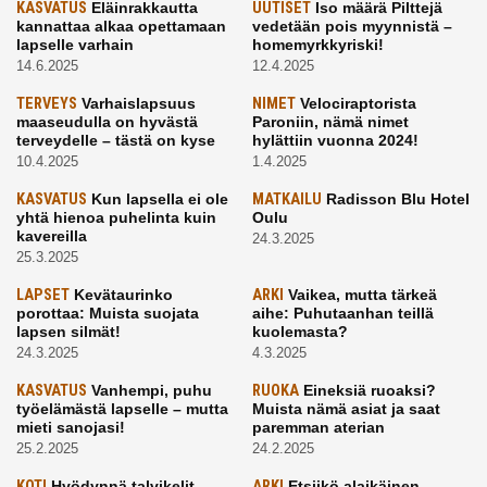
KASVATUS
Eläinrakkautta
UUTISET
Iso määrä Pilttejä
kannattaa alkaa opettamaan
vedetään pois myynnistä –
lapselle varhain
homemyrkkyriski!
14.6.2025
12.4.2025
TERVEYS
Varhaislapsuus
NIMET
Velociraptorista
maaseudulla on hyvästä
Paroniin, nämä nimet
terveydelle – tästä on kyse
hylättiin vuonna 2024!
10.4.2025
1.4.2025
KASVATUS
Kun lapsella ei ole
MATKAILU
Radisson Blu Hotel
yhtä hienoa puhelinta kuin
Oulu
kavereilla
24.3.2025
25.3.2025
LAPSET
Kevätaurinko
ARKI
Vaikea, mutta tärkeä
porottaa: Muista suojata
aihe: Puhutaanhan teillä
lapsen silmät!
kuolemasta?
24.3.2025
4.3.2025
KASVATUS
Vanhempi, puhu
RUOKA
Eineksiä ruoaksi?
työelämästä lapselle – mutta
Muista nämä asiat ja saat
mieti sanojasi!
paremman aterian
25.2.2025
24.2.2025
KOTI
Hyödynnä talvikelit
ARKI
Etsiikö alaikäinen