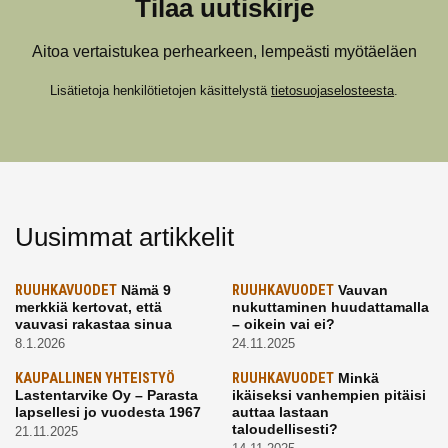
Tilaa uutiskirje
Aitoa vertaistukea perhearkeen, lempeästi myötäeläen
Lisätietoja henkilötietojen käsittelystä
tietosuojaselosteesta
.
Uusimmat artikkelit
RUUHKAVUODET
Nämä 9
RUUHKAVUODET
Vauvan
merkkiä kertovat, että
nukuttaminen huudattamalla
vauvasi rakastaa sinua
– oikein vai ei?
8.1.2026
24.11.2025
KAUPALLINEN YHTEISTYÖ
RUUHKAVUODET
Minkä
Lastentarvike Oy – Parasta
ikäiseksi vanhempien pitäisi
lapsellesi jo vuodesta 1967
auttaa lastaan
taloudellisesti?
21.11.2025