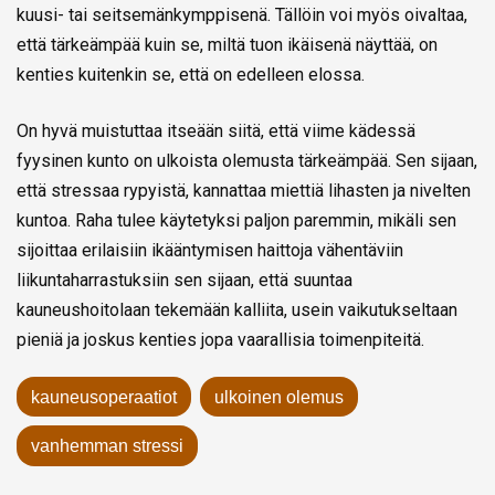
kuusi- tai seitsemänkymppisenä. Tällöin voi myös oivaltaa,
että tärkeämpää kuin se, miltä tuon ikäisenä näyttää, on
kenties kuitenkin se, että on edelleen elossa.
On hyvä muistuttaa itseään siitä, että viime kädessä
fyysinen kunto on ulkoista olemusta tärkeämpää. Sen sijaan,
että stressaa rypyistä, kannattaa miettiä lihasten ja nivelten
kuntoa. Raha tulee käytetyksi paljon paremmin, mikäli sen
sijoittaa erilaisiin ikääntymisen haittoja vähentäviin
liikuntaharrastuksiin sen sijaan, että suuntaa
kauneushoitolaan tekemään kalliita, usein vaikutukseltaan
pieniä ja joskus kenties jopa vaarallisia toimenpiteitä.
kauneusoperaatiot
ulkoinen olemus
vanhemman stressi