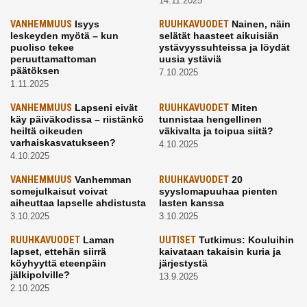
14.11.2025
VANHEMMUUS
Isyys
RUUHKAVUODET
Nainen, näin
leskeyden myötä – kun
selätät haasteet aikuisiän
puoliso tekee
ystävyyssuhteissa ja löydät
peruuttamattoman
uusia ystäviä
päätöksen
7.10.2025
1.11.2025
VANHEMMUUS
Lapseni eivät
RUUHKAVUODET
Miten
käy päiväkodissa – riistänkö
tunnistaa hengellinen
heiltä oikeuden
väkivalta ja toipua siitä?
varhaiskasvatukseen?
4.10.2025
4.10.2025
VANHEMMUUS
Vanhemman
RUUHKAVUODET
20
somejulkaisut voivat
syyslomapuuhaa pienten
aiheuttaa lapselle ahdistusta
lasten kanssa
3.10.2025
3.10.2025
RUUHKAVUODET
Laman
UUTISET
Tutkimus: Kouluihin
lapset, ettehän siirrä
kaivataan takaisin kuria ja
köyhyyttä eteenpäin
järjestystä
jälkipolville?
13.9.2025
2.10.2025