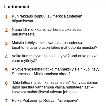
Luetuimmat
Kun rakkaus loppuu: 16 merkkiä tunteiden
hiipumisesta
Nämä 10 merkkiä voivat kertoa toksisesta
parisuhteesta
Muistin kehitys: miksi varhaislapsuudessa
tapahtuneita asioita on lähes mahdotonta muistaa?
Voiko kummipyynnöstä kieltäytyä? -Vai onko pakko
vaan myöntyä?
Aivoverenkiertohäiriöt kolmanneksi yleisin kuolinsyy
Suomessa – Mistä tunnistat oireet?
”Mitä hittoa mä sun kanssas teen!?” Vahvatahtoinen
lapsi haastaa vanhempia välillä hulluuteen asti –
kasvatat mahdollisesti tulevaa johtajaa
Poika Poikasen ja Rouvan “äijienpäivä”