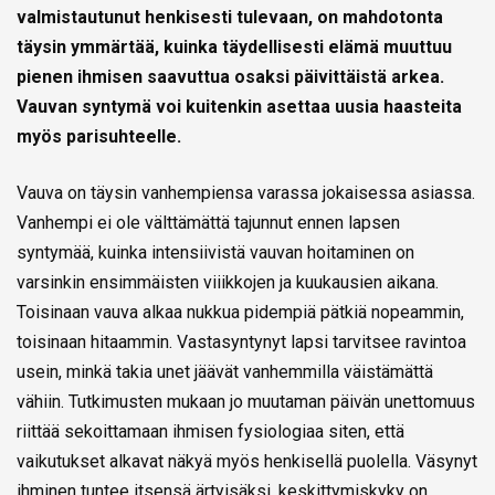
valmistautunut henkisesti tulevaan, on mahdotonta
täysin ymmärtää, kuinka täydellisesti elämä muuttuu
pienen ihmisen saavuttua osaksi päivittäistä arkea.
Vauvan syntymä voi kuitenkin asettaa uusia haasteita
myös parisuhteelle.
Vauva on täysin vanhempiensa varassa jokaisessa asiassa.
Vanhempi ei ole välttämättä tajunnut ennen lapsen
syntymää, kuinka intensiivistä vauvan hoitaminen on
varsinkin ensimmäisten viiikkojen ja kuukausien aikana.
Toisinaan vauva alkaa nukkua pidempiä pätkiä nopeammin,
toisinaan hitaammin. Vastasyntynyt lapsi tarvitsee ravintoa
usein, minkä takia unet jäävät vanhemmilla väistämättä
vähiin. Tutkimusten mukaan jo muutaman päivän unettomuus
riittää sekoittamaan ihmisen fysiologiaa siten, että
vaikutukset alkavat näkyä myös henkisellä puolella. Väsynyt
ihminen tuntee itsensä ärtyisäksi, keskittymiskyky on