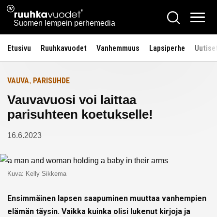
Siirry
Ruuhkavuodet.fi
Hae
Etusivulle
sisältöön
Vali
Suomen lempein perhemedia
Etusivu
Ruuhkavuodet
Vanhemmuus
Lapsiperhe
Uutise
VAUVA
PARISUHDE
,
Vauvavuosi voi laittaa
parisuhteen koetukselle!
16.6.2023
Kuva: Kelly Sikkema
Ensimmäinen lapsen saapuminen muuttaa vanhempien
elämän täysin. Vaikka kuinka olisi lukenut kirjoja ja