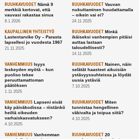
RUUHKAVUODET
Nämä 9
RUUHKAVUODET
Vauvan
merkkiä kertovat, että
nukuttaminen huudattamalla
vauvasi rakastaa sinua
– oikein vai ei?
8.1.2026
24.11.2025
KAUPALLINEN YHTEISTYÖ
RUUHKAVUODET
Minkä
Lastentarvike Oy – Parasta
ikäiseksi vanhempien pitäisi
lapsellesi jo vuodesta 1967
auttaa lastaan
taloudellisesti?
21.11.2025
14.11.2025
VANHEMMUUS
Isyys
RUUHKAVUODET
Nainen, näin
leskeyden myötä – kun
selätät haasteet aikuisiän
puoliso tekee
ystävyyssuhteissa ja löydät
peruuttamattoman
uusia ystäviä
päätöksen
7.10.2025
1.11.2025
VANHEMMUUS
Lapseni eivät
RUUHKAVUODET
Miten
käy päiväkodissa – riistänkö
tunnistaa hengellinen
heiltä oikeuden
väkivalta ja toipua siitä?
varhaiskasvatukseen?
4.10.2025
4.10.2025
VANHEMMUUS
Vanhemman
RUUHKAVUODET
20