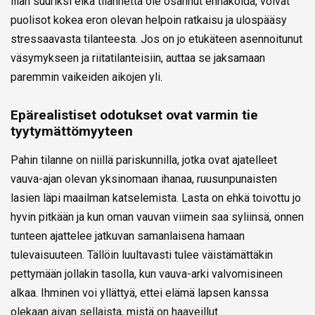
liian suuriksi eikä tilannetta ole osannut ennakoida, voivat
puolisot kokea eron olevan helpoin ratkaisu ja ulospääsy
stressaavasta tilanteesta. Jos on jo etukäteen asennoitunut
väsymykseen ja riitatilanteisiin, auttaa se jaksamaan
paremmin vaikeiden aikojen yli.
Epärealistiset odotukset ovat varmin tie
tyytymättömyyteen
Pahin tilanne on niillä pariskunnilla, jotka ovat ajatelleet
vauva-ajan olevan yksinomaan ihanaa, ruusunpunaisten
lasien läpi maailman katselemista. Lasta on ehkä toivottu jo
hyvin pitkään ja kun oman vauvan viimein saa syliinsä, onnen
tunteen ajattelee jatkuvan samanlaisena hamaan
tulevaisuuteen. Tällöin luultavasti tulee väistämättäkin
pettymään jollakin tasolla, kun vauva-arki valvomisineen
alkaa. Ihminen voi yllättyä, ettei elämä lapsen kanssa
olekaan aivan sellaista, mistä on haaveillut.