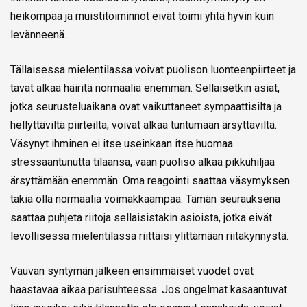
heikompaa ja muistitoiminnot eivät toimi yhtä hyvin kuin
levänneenä.
Tällaisessa mielentilassa voivat puolison luonteenpiirteet ja
tavat alkaa häiritä normaalia enemmän. Sellaisetkin asiat,
jotka seurusteluaikana ovat vaikuttaneet sympaattisilta ja
hellyttäviltä piirteiltä, voivat alkaa tuntumaan ärsyttäviltä.
Väsynyt ihminen ei itse useinkaan itse huomaa
stressaantunutta tilaansa, vaan puoliso alkaa pikkuhiljaa
ärsyttämään enemmän. Oma reagointi saattaa väsymyksen
takia olla normaalia voimakkaampaa. Tämän seurauksena
saattaa puhjeta riitoja sellaisistakin asioista, jotka eivät
levollisessa mielentilassa riittäisi ylittämään riitakynnystä.
Vauvan syntymän jälkeen ensimmäiset vuodet ovat
haastavaa aikaa parisuhteessa. Jos ongelmat kasaantuvat