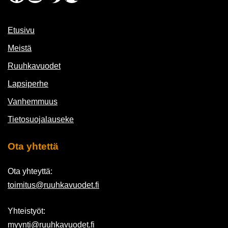
Etusivu
Meistä
Ruuhkavuodet
Lapsiperhe
Vanhemmuus
Tietosuojalauseke
Ota yhtettä
Ota yhteyttä:
toimitus@ruuhkavuodet.fi
Yhteistyöt:
myynti@ruuhkavuodet.fi