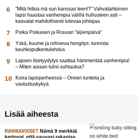
”Mitä hittoa mä sun kanssas teen!?” Vahvatahtoinen
lapsi haastaa vanhempia välillä hulluuteen asti –
kasvatat mahdollisesti tulevaa johtajaa
Poika Poikasen ja Rouvan “äijienpäivä”
Yskä, kuume ja rohiseva hengitys: tunnista
keuhkoputkentulehdus
Lapsen itsetyydytys saattaa hämmentää vanhempia!
– Miten asiaan tulisi suhtautua?
Koira lapsiperheessä – Onnen tunteita ja
vastustuskykyä
Lisää aiheesta
RUUHKAVUODET
Nämä 9 merkkiä
kertovat, että vauvasi rakastaa