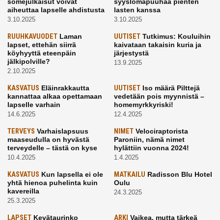
somejulkaisut voivat
syyslomapuuhaa pienten
aiheuttaa lapselle ahdistusta
lasten kanssa
3.10.2025
3.10.2025
RUUHKAVUODET
Laman
UUTISET
Tutkimus: Kouluihin
lapset, ettehän siirrä
kaivataan takaisin kuria ja
köyhyyttä eteenpäin
järjestystä
jälkipolville?
13.9.2025
2.10.2025
KASVATUS
Eläinrakkautta
UUTISET
Iso määrä Pilttejä
kannattaa alkaa opettamaan
vedetään pois myynnistä –
lapselle varhain
homemyrkkyriski!
14.6.2025
12.4.2025
TERVEYS
Varhaislapsuus
NIMET
Velociraptorista
maaseudulla on hyvästä
Paroniin, nämä nimet
terveydelle – tästä on kyse
hylättiin vuonna 2024!
10.4.2025
1.4.2025
KASVATUS
Kun lapsella ei ole
MATKAILU
Radisson Blu Hotel
yhtä hienoa puhelinta kuin
Oulu
kavereilla
24.3.2025
25.3.2025
LAPSET
Kevätaurinko
ARKI
Vaikea, mutta tärkeä