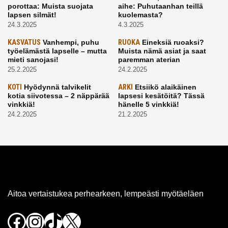
porottaa: Muista suojata
aihe: Puhutaanhan teillä
lapsen silmät!
kuolemasta?
24.3.2025
4.3.2025
KASVATUS
Vanhempi, puhu
RUOKA
Eineksiä ruoaksi?
työelämästä lapselle – mutta
Muista nämä asiat ja saat
mieti sanojasi!
paremman aterian
25.2.2025
24.2.2025
KOTI
Hyödynnä talvikelit
ARKI
Etsiikö alaikäinen
kotia siivotessa – 2 näppärää
lapsesi kesätöitä? Tässä
vinkkiä!
hänelle 5 vinkkiä!
24.2.2025
21.2.2025
Aitoa vertaistukea perhearkeen, lempeästi myötäeläen
Facebook
Instagram
TikTok
X