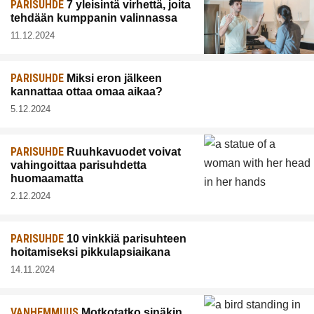
PARISUHDE
7 yleisintä virhettä, joita
tehdään kumppanin valinnassa
11.12.2024
PARISUHDE
Miksi eron jälkeen
kannattaa ottaa omaa aikaa?
5.12.2024
PARISUHDE
Ruuhkavuodet voivat
vahingoittaa parisuhdetta
huomaamatta
2.12.2024
PARISUHDE
10 vinkkiä parisuhteen
hoitamiseksi pikkulapsiaikana
14.11.2024
VANHEMMUUS
Motkotatko sinäkin