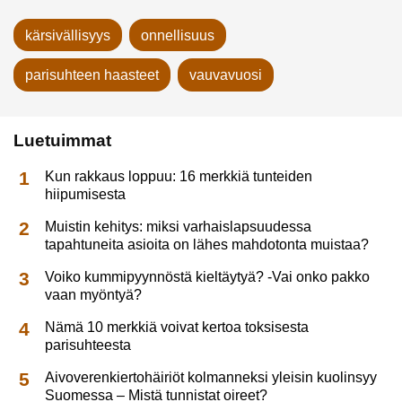
kärsivällisyys
onnellisuus
parisuhteen haasteet
vauvavuosi
Luetuimmat
Kun rakkaus loppuu: 16 merkkiä tunteiden
hiipumisesta
Muistin kehitys: miksi varhaislapsuudessa
tapahtuneita asioita on lähes mahdotonta muistaa?
Voiko kummipyynnöstä kieltäytyä? -Vai onko pakko
vaan myöntyä?
Nämä 10 merkkiä voivat kertoa toksisesta
parisuhteesta
Aivoverenkiertohäiriöt kolmanneksi yleisin kuolinsyy
Suomessa – Mistä tunnistat oireet?