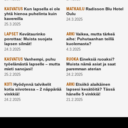
KASVATUS
Kun lapsella ei ole
MATKAILU
Radisson Blu Hotel
yhtä hienoa puhelinta kuin
Oulu
kavereilla
24.3.2025
25.3.2025
LAPSET
Kevätaurinko
ARKI
Vaikea, mutta tärkeä
porottaa: Muista suojata
aihe: Puhutaanhan teillä
lapsen silmät!
kuolemasta?
24.3.2025
4.3.2025
KASVATUS
Vanhempi, puhu
RUOKA
Eineksiä ruoaksi?
työelämästä lapselle – mutta
Muista nämä asiat ja saat
mieti sanojasi!
paremman aterian
25.2.2025
24.2.2025
KOTI
Hyödynnä talvikelit
ARKI
Etsiikö alaikäinen
kotia siivotessa – 2 näppärää
lapsesi kesätöitä? Tässä
vinkkiä!
hänelle 5 vinkkiä!
24.2.2025
21.2.2025