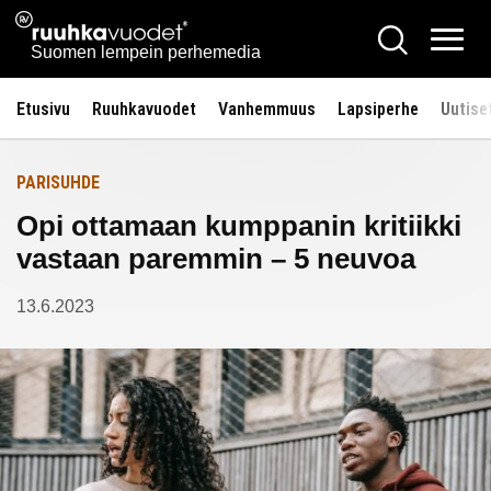
Siirry
Ruuhkavuodet.fi
Hae
Etusivulle
sisältöön
Vali
Suomen lempein perhemedia
Etusivu
Ruuhkavuodet
Vanhemmuus
Lapsiperhe
Uutise
PARISUHDE
Opi ottamaan kumppanin kritiikki
vastaan paremmin – 5 neuvoa
13.6.2023