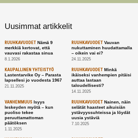
Uusimmat artikkelit
RUUHKAVUODET
Nämä 9
RUUHKAVUODET
Vauvan
merkkiä kertovat, että
nukuttaminen huudattamalla
vauvasi rakastaa sinua
– oikein vai ei?
8.1.2026
24.11.2025
KAUPALLINEN YHTEISTYÖ
RUUHKAVUODET
Minkä
Lastentarvike Oy – Parasta
ikäiseksi vanhempien pitäisi
lapsellesi jo vuodesta 1967
auttaa lastaan
taloudellisesti?
21.11.2025
14.11.2025
VANHEMMUUS
Isyys
RUUHKAVUODET
Nainen, näin
leskeyden myötä – kun
selätät haasteet aikuisiän
puoliso tekee
ystävyyssuhteissa ja löydät
peruuttamattoman
uusia ystäviä
päätöksen
7.10.2025
1.11.2025