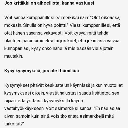
Jos kritiikki on aiheellista, kanna vastuusi
Voit sanoa kumppanillesi esimerkiksi näin: ”Olet oikeassa,
mokasin. Sinulla on hyvä pointti.” Viesti kumppanillesi, että
otat hänen sanansa vakavasti. Voit kysyä, mitä tehdä
tilanteen parantamiseksi tai jos koet, että jokin asia vaivaa
kumppaniasi, kysy onko hänellä mielessään vielä jotain
muutakin.
Kysy kysymyksiä, jos olet hämilläsi
Kysymykset pitävät keskustelun käynnissä ja kun muotoilet
kysymyksesi oikein, viestit halustasi saada lisätietoa sen
sijaan, että yrittäisit kysymyksillä käydä
vastahyökkäykseen. Voit esimerkiksi sanoa: ”En näe asiaa
aivan samoin kuin sinä, voisitko antaa esimerkkejä mitä
tarkoitat?”