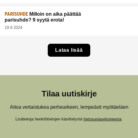
PARISUHDE
Milloin on aika päättää
parisuhde? 9 syytä erota!
19.9.2024
Lataa lisää
Tilaa uutiskirje
Aitoa vertaistukea perhearkeen, lempeästi myötäeläen
Lisätietoja henkilötietojen käsittelystä
tietosuojaselosteesta
.