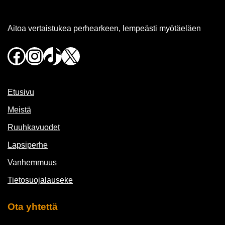
Aitoa vertaistukea perhearkeen, lempeästi myötäeläen
Facebook
Instagram
TikTok
X
Etusivu
Meistä
Ruuhkavuodet
Lapsiperhe
Vanhemmuus
Tietosuojalauseke
Ota yhtettä