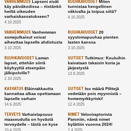
VANHEMMUUS
Lapseni eivät
RUUHKAVUODET
Miten
käy päiväkodissa – riistänkö
tunnistaa hengellinen
heiltä oikeuden
väkivalta ja toipua siitä?
varhaiskasvatukseen?
4.10.2025
4.10.2025
VANHEMMUUS
Vanhemman
RUUHKAVUODET
20
somejulkaisut voivat
syyslomapuuhaa pienten
aiheuttaa lapselle ahdistusta
lasten kanssa
3.10.2025
3.10.2025
RUUHKAVUODET
Laman
UUTISET
Tutkimus: Kouluihin
lapset, ettehän siirrä
kaivataan takaisin kuria ja
köyhyyttä eteenpäin
järjestystä
jälkipolville?
13.9.2025
2.10.2025
KASVATUS
Eläinrakkautta
UUTISET
Iso määrä Pilttejä
kannattaa alkaa opettamaan
vedetään pois myynnistä –
lapselle varhain
homemyrkkyriski!
14.6.2025
12.4.2025
TERVEYS
Varhaislapsuus
NIMET
Velociraptorista
maaseudulla on hyvästä
Paroniin, nämä nimet
terveydelle – tästä on kyse
hylättiin vuonna 2024!
10.4.2025
1.4.2025