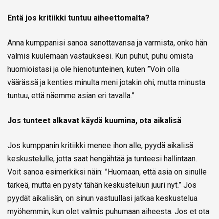
Entä jos kritiikki tuntuu aiheettomalta?
Anna kumppanisi sanoa sanottavansa ja varmista, onko hän
valmis kuulemaan vastauksesi. Kun puhut, puhu omista
huomioistasi ja ole hienotunteinen, kuten ”Voin olla
väärässä ja kenties minulta meni jotakin ohi, mutta minusta
tuntuu, että näemme asian eri tavalla.”
Jos tunteet alkavat käydä kuumina, ota aikalisä
Jos kumppanin kritiikki menee ihon alle, pyydä aikalisä
keskustelulle, jotta saat hengähtää ja tunteesi hallintaan.
Voit sanoa esimerkiksi näin: ”Huomaan, että asia on sinulle
tärkeä, mutta en pysty tähän keskusteluun juuri nyt.” Jos
pyydät aikalisän, on sinun vastuullasi jatkaa keskustelua
myöhemmin, kun olet valmis puhumaan aiheesta. Jos et ota