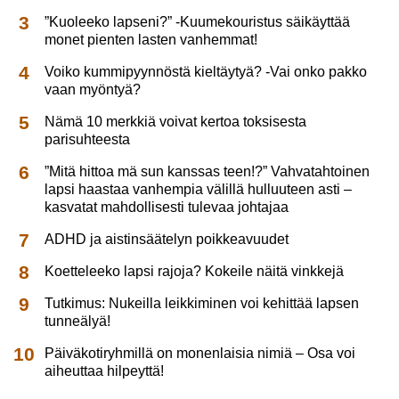
”Kuoleeko lapseni?” -Kuumekouristus säikäyttää
monet pienten lasten vanhemmat!
Voiko kummipyynnöstä kieltäytyä? -Vai onko pakko
vaan myöntyä?
Nämä 10 merkkiä voivat kertoa toksisesta
parisuhteesta
”Mitä hittoa mä sun kanssas teen!?” Vahvatahtoinen
lapsi haastaa vanhempia välillä hulluuteen asti –
kasvatat mahdollisesti tulevaa johtajaa
ADHD ja aistinsäätelyn poikkeavuudet
Koetteleeko lapsi rajoja? Kokeile näitä vinkkejä
Tutkimus: Nukeilla leikkiminen voi kehittää lapsen
tunneälyä!
Päiväkotiryhmillä on monenlaisia nimiä – Osa voi
aiheuttaa hilpeyttä!