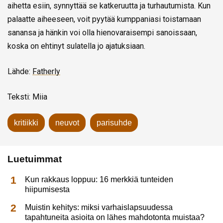
aihetta esiin, synnyttää se katkeruutta ja turhautumista. Kun
palaatte aiheeseen, voit pyytää kumppaniasi toistamaan
sanansa ja hänkin voi olla hienovaraisempi sanoissaan,
koska on ehtinyt sulatella jo ajatuksiaan.
Lähde:
Fatherly
Teksti: Miia
kritiikki
neuvot
parisuhde
Luetuimmat
Kun rakkaus loppuu: 16 merkkiä tunteiden
hiipumisesta
Muistin kehitys: miksi varhaislapsuudessa
tapahtuneita asioita on lähes mahdotonta muistaa?