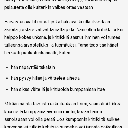
palautetta olla kuitenkin vaikea ottaa vastaan.
Harvassa ovat ihmiset, jotka haluavat kuulla itsestään
asioita, joista eivät välttämättä pidä. Näin ollen kritiikki onkin
helppo kokea uhkana, ja kritiikkiä saanut ihminen voi tuntea
tulleensa arvostelluksi ja tuomituksi. Tämä taas saa hänet
herkästi puolustuskannalle, kuten:
hän näpäyttää takaisin
hän pysyy hiljaa ja välttelee aihetta
hän alkaa väitellä ja kritisoida kumppaniaan itse
Mikään näistä tavoista ei kuitenkaan toimi, vaan olisi tärkeä
kuunnella kumppania avoimin mielin, koska hänen
sanoissaan voi olla perää. Jos kumppanin kritiikiltä sulkee
korvansa, ei silloin kehity ja suhdekin voi junnata paikoillaan