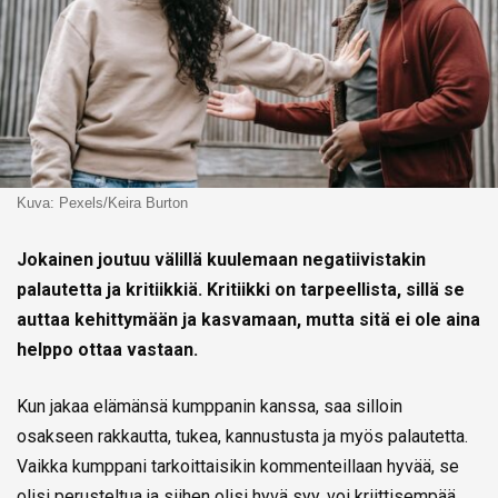
Kuva: Pexels/Keira Burton
Jokainen joutuu välillä kuulemaan negatiivistakin
palautetta ja kritiikkiä. Kritiikki on tarpeellista, sillä se
auttaa kehittymään ja kasvamaan, mutta sitä ei ole aina
helppo ottaa vastaan.
Kun jakaa elämänsä kumppanin kanssa, saa silloin
osakseen rakkautta, tukea, kannustusta ja myös palautetta.
Vaikka kumppani tarkoittaisikin kommenteillaan hyvää, se
olisi perusteltua ja siihen olisi hyvä syy, voi kriittisempää