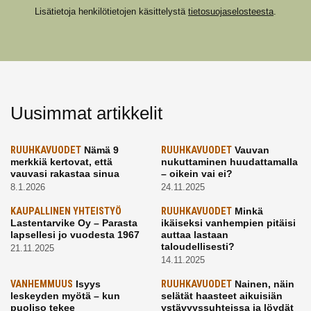
Lisätietoja henkilötietojen käsittelystä
tietosuojaselosteesta
.
Uusimmat artikkelit
RUUHKAVUODET
Nämä 9
RUUHKAVUODET
Vauvan
merkkiä kertovat, että
nukuttaminen huudattamalla
vauvasi rakastaa sinua
– oikein vai ei?
8.1.2026
24.11.2025
KAUPALLINEN YHTEISTYÖ
RUUHKAVUODET
Minkä
Lastentarvike Oy – Parasta
ikäiseksi vanhempien pitäisi
lapsellesi jo vuodesta 1967
auttaa lastaan
taloudellisesti?
21.11.2025
14.11.2025
VANHEMMUUS
Isyys
RUUHKAVUODET
Nainen, näin
leskeyden myötä – kun
selätät haasteet aikuisiän
puoliso tekee
ystävyyssuhteissa ja löydät