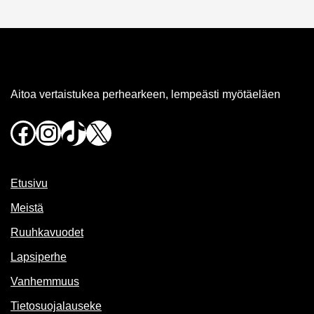
Aitoa vertaistukea perhearkeen, lempeästi myötäeläen
Facebook
Instagram
TikTok
X
Etusivu
Meistä
Ruuhkavuodet
Lapsiperhe
Vanhemmuus
Tietosuojalauseke