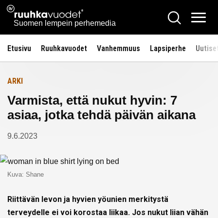
Siirry
Ruuhkavuodet.fi
Hae
Etusivulle
sisältöön
Vali
Suomen lempein perhemedia
Etusivu
Ruuhkavuodet
Vanhemmuus
Lapsiperhe
Uutise
ARKI
Varmista, että nukut hyvin: 7
asiaa, jotka tehdä päivän aikana
9.6.2023
Kuva: Shane
Riittävän levon ja hyvien yöunien merkitystä
terveydelle ei voi korostaa liikaa. Jos nukut liian vähän