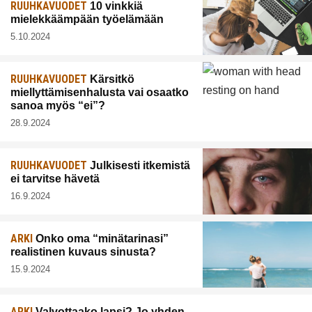
RUUHKAVUODET
10 vinkkiä
mielekkäämpään työelämään
5.10.2024
RUUHKAVUODET
Kärsitkö
miellyttämisenhalusta vai osaatko
sanoa myös “ei”?
28.9.2024
RUUHKAVUODET
Julkisesti itkemistä
ei tarvitse hävetä
16.9.2024
ARKI
Onko oma “minätarinasi”
realistinen kuvaus sinusta?
15.9.2024
ARKI
Valvottaako lapsi? Jo yhden