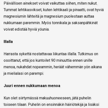
Päivällisen ainekset voivat vaikuttaa siihen, miten nukut.
Tummat lehtikasvikset, kuten lehtikaali ja pinaatti, ovat hyviä
magnesiumin lähteitä ja magnesium puolestaan auttaa
nukkumaan paremmin. Myös tonnikala ja saksanpähkinät
voivat edistää hyviä yöunia.
Illalla
Harrasta sykettä nostattavaa liikuntaa illalla. Tutkimus on
osoittanut, että jos kuntoilet 90 minuuttia ennen unille
menoa, nukahdat nopeammin, heräät vähemmän yön aikana
ja mielialasi on parempi.
Juuri ennen nukkumaan menoa
Kun olet siirtymässä makuuhuoneeseen, jätä puhelin
toiseen tilaan. Puhelin on ensinnäkin häiriötekijä ja lisäksi