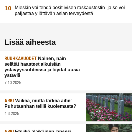
Mieskin voi tehdä positiivisen raskaustestin -ja se voi
paljastaa yllättävän asian terveydestä
Lisää aiheesta
RUUHKAVUODET
Nainen, näin
selätät haasteet aikuisiän
ystävyyssuhteissa ja löydät uusia
ystäviä
7.10.2025
ARKI
Vaikea, mutta tärkeä aihe:
Puhutaanhan teillä kuolemasta?
4.3.2025
ARKI
Etsiikö alaikäinen lapsesi