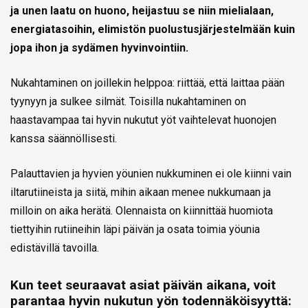
ja unen laatu on huono, heijastuu se niin mielialaan,
energiatasoihin, elimistön puolustusjärjestelmään kuin
jopa ihon ja sydämen hyvinvointiin.
Nukahtaminen on joillekin helppoa: riittää, että laittaa pään
tyynyyn ja sulkee silmät. Toisilla nukahtaminen on
haastavampaa tai hyvin nukutut yöt vaihtelevat huonojen
kanssa säännöllisesti.
Palauttavien ja hyvien yöunien nukkuminen ei ole kiinni vain
iltarutiineista ja siitä, mihin aikaan menee nukkumaan ja
milloin on aika herätä. Olennaista on kiinnittää huomiota
tiettyihin rutiineihin läpi päivän ja osata toimia yöunia
edistävillä tavoilla.
Kun teet seuraavat asiat päivän aikana, voit
parantaa hyvin nukutun yön todennäköisyyttä: