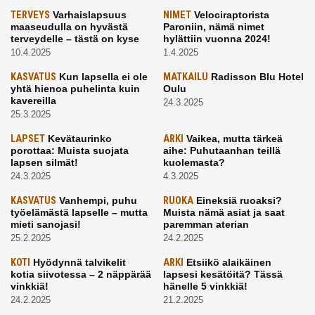
TERVEYS
Varhaislapsuus
NIMET
Velociraptorista
maaseudulla on hyvästä
Paroniin, nämä nimet
terveydelle – tästä on kyse
hylättiin vuonna 2024!
10.4.2025
1.4.2025
KASVATUS
Kun lapsella ei ole
MATKAILU
Radisson Blu Hotel
yhtä hienoa puhelinta kuin
Oulu
kavereilla
24.3.2025
25.3.2025
LAPSET
Kevätaurinko
ARKI
Vaikea, mutta tärkeä
porottaa: Muista suojata
aihe: Puhutaanhan teillä
lapsen silmät!
kuolemasta?
24.3.2025
4.3.2025
KASVATUS
Vanhempi, puhu
RUOKA
Eineksiä ruoaksi?
työelämästä lapselle – mutta
Muista nämä asiat ja saat
mieti sanojasi!
paremman aterian
25.2.2025
24.2.2025
KOTI
Hyödynnä talvikelit
ARKI
Etsiikö alaikäinen
kotia siivotessa – 2 näppärää
lapsesi kesätöitä? Tässä
vinkkiä!
hänelle 5 vinkkiä!
24.2.2025
21.2.2025