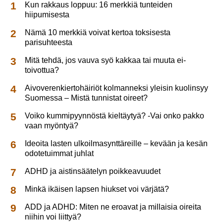
Kun rakkaus loppuu: 16 merkkiä tunteiden
hiipumisesta
Nämä 10 merkkiä voivat kertoa toksisesta
parisuhteesta
Mitä tehdä, jos vauva syö kakkaa tai muuta ei-
toivottua?
Aivoverenkiertohäiriöt kolmanneksi yleisin kuolinsyy
Suomessa – Mistä tunnistat oireet?
Voiko kummipyynnöstä kieltäytyä? -Vai onko pakko
vaan myöntyä?
Ideoita lasten ulkoilmasynttäreille – kevään ja kesän
odotetuimmat juhlat
ADHD ja aistinsäätelyn poikkeavuudet
Minkä ikäisen lapsen hiukset voi värjätä?
ADD ja ADHD: Miten ne eroavat ja millaisia oireita
niihin voi liittyä?