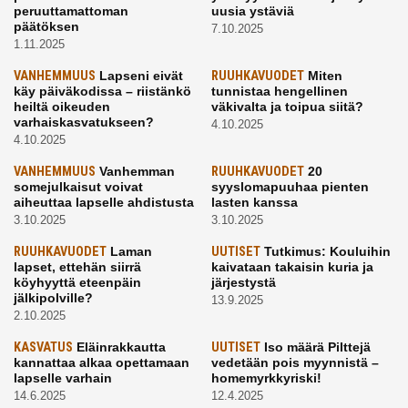
peruuttamattoman
uusia ystäviä
päätöksen
7.10.2025
1.11.2025
VANHEMMUUS
Lapseni eivät
RUUHKAVUODET
Miten
käy päiväkodissa – riistänkö
tunnistaa hengellinen
heiltä oikeuden
väkivalta ja toipua siitä?
varhaiskasvatukseen?
4.10.2025
4.10.2025
VANHEMMUUS
Vanhemman
RUUHKAVUODET
20
somejulkaisut voivat
syyslomapuuhaa pienten
aiheuttaa lapselle ahdistusta
lasten kanssa
3.10.2025
3.10.2025
RUUHKAVUODET
Laman
UUTISET
Tutkimus: Kouluihin
lapset, ettehän siirrä
kaivataan takaisin kuria ja
köyhyyttä eteenpäin
järjestystä
jälkipolville?
13.9.2025
2.10.2025
KASVATUS
Eläinrakkautta
UUTISET
Iso määrä Pilttejä
kannattaa alkaa opettamaan
vedetään pois myynnistä –
lapselle varhain
homemyrkkyriski!
14.6.2025
12.4.2025