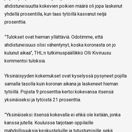
ahdistuneisuutta kokevien poikien määrä oli jopa laskenut
yhdellä prosentilla, kun taas tytöillä kasvanut neljä
prosenttia.
”Tulokset ovat hieman yllättäviä. Odotimme, että
ahdistuneisuus olisi vähentynyt, koska koronasta on jo
kulunut aikaa”, THL:n tutkimuspäällikkö Olli Kiviruusu
kommentoi tuloksia.
Yksinäisyyden kokemukset ovat kyselyssä pysyneet pojilla
samalla tasolla kuin koronan aikana ja laskeneet hieman
tytöillä. Pojista 9 prosenttia kertoi kokevansa itsensä
yksinäiseksi ja tytöistä 21 prosenttia.
”Yksinäiseksi itsensä kokevalla ei ehkä ole ketään, jonka
kanssa jutella. Kouluissa tarjotaan oppilaille
mahdollisuuksia keskusteluille ja tutustumisille sekä