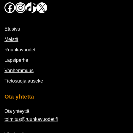
Facebook
Instagram
TikTok
X
Etusivu
Meistä
Ruuhkavuodet
Lapsiperhe
Vanhemmuus
Tietosuojalauseke
Ota yhtettä
Ota yhteyttä:
toimitus@ruuhkavuodet.fi