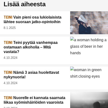
Lisää aiheesta
TEINI
Vain pieni osa lukiolaisista
lähtee suoraan jatko-opintoihin
8.1.2025
TEINI
Teini pyytää vanhempaa
ostamaan alkoholia – Mitä
vastata?
4.10.2024
TEINI
Nämä 3 asiaa huolettavat
nykynuoria!
4.10.2024
TEINI
Nuorelle ei kannata saarnata
liikaa syömishäiriöiden vaaroista