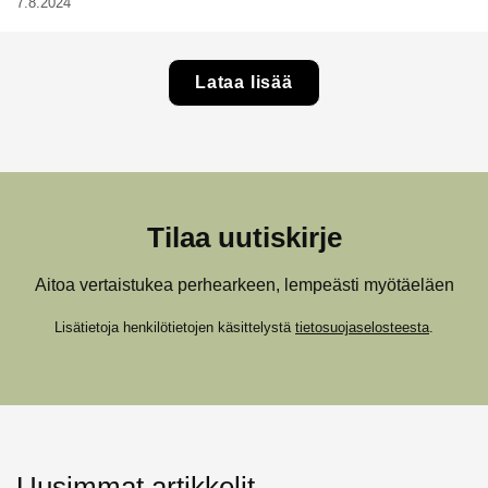
7.8.2024
Lataa lisää
Tilaa uutiskirje
Aitoa vertaistukea perhearkeen, lempeästi myötäeläen
Lisätietoja henkilötietojen käsittelystä
tietosuojaselosteesta
.
Uusimmat artikkelit