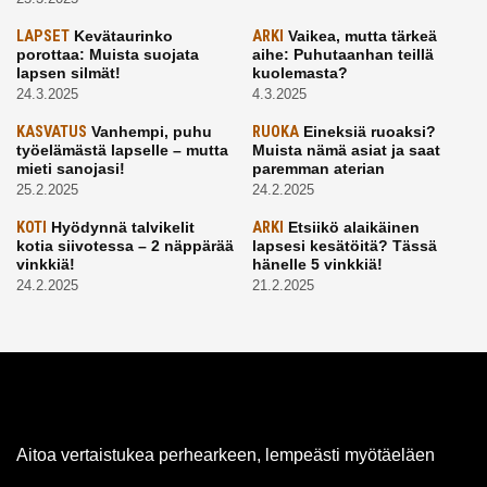
LAPSET
Kevätaurinko
ARKI
Vaikea, mutta tärkeä
porottaa: Muista suojata
aihe: Puhutaanhan teillä
lapsen silmät!
kuolemasta?
24.3.2025
4.3.2025
KASVATUS
Vanhempi, puhu
RUOKA
Eineksiä ruoaksi?
työelämästä lapselle – mutta
Muista nämä asiat ja saat
mieti sanojasi!
paremman aterian
25.2.2025
24.2.2025
KOTI
Hyödynnä talvikelit
ARKI
Etsiikö alaikäinen
kotia siivotessa – 2 näppärää
lapsesi kesätöitä? Tässä
vinkkiä!
hänelle 5 vinkkiä!
24.2.2025
21.2.2025
Aitoa vertaistukea perhearkeen, lempeästi myötäeläen