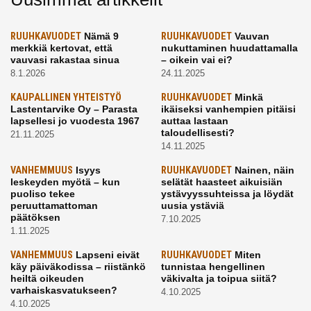
RUUHKAVUODET
Nämä 9
RUUHKAVUODET
Vauvan
merkkiä kertovat, että
nukuttaminen huudattamalla
vauvasi rakastaa sinua
– oikein vai ei?
8.1.2026
24.11.2025
KAUPALLINEN YHTEISTYÖ
RUUHKAVUODET
Minkä
Lastentarvike Oy – Parasta
ikäiseksi vanhempien pitäisi
lapsellesi jo vuodesta 1967
auttaa lastaan
taloudellisesti?
21.11.2025
14.11.2025
VANHEMMUUS
Isyys
RUUHKAVUODET
Nainen, näin
leskeyden myötä – kun
selätät haasteet aikuisiän
puoliso tekee
ystävyyssuhteissa ja löydät
peruuttamattoman
uusia ystäviä
päätöksen
7.10.2025
1.11.2025
VANHEMMUUS
Lapseni eivät
RUUHKAVUODET
Miten
käy päiväkodissa – riistänkö
tunnistaa hengellinen
heiltä oikeuden
väkivalta ja toipua siitä?
varhaiskasvatukseen?
4.10.2025
4.10.2025