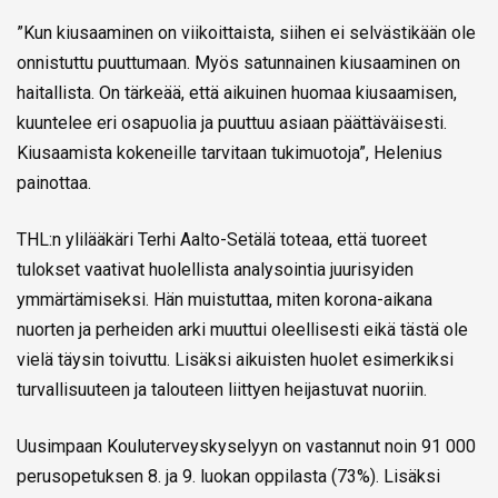
”Kun kiusaaminen on viikoittaista, siihen ei selvästikään ole
onnistuttu puuttumaan. Myös satunnainen kiusaaminen on
haitallista. On tärkeää, että aikuinen huomaa kiusaamisen,
kuuntelee eri osapuolia ja puuttuu asiaan päättäväisesti.
Kiusaamista kokeneille tarvitaan tukimuotoja”, Helenius
painottaa.
THL:n ylilääkäri Terhi Aalto-Setälä toteaa, että tuoreet
tulokset vaativat huolellista analysointia juurisyiden
ymmärtämiseksi. Hän muistuttaa, miten korona-aikana
nuorten ja perheiden arki muuttui oleellisesti eikä tästä ole
vielä täysin toivuttu. Lisäksi aikuisten huolet esimerkiksi
turvallisuuteen ja talouteen liittyen heijastuvat nuoriin.
Uusimpaan Kouluterveyskyselyyn on vastannut noin 91 000
perusopetuksen 8. ja 9. luokan oppilasta (73%). Lisäksi