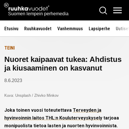
Siirry
Ruuhkavuodet.fi
Hae
Etusivulle
sisältöön
Vali
Suomen lempein perhemedia
Etusivu
Ruuhkavuodet
Vanhemmuus
Lapsiperhe
Uutise
TEINI
Nuoret kaipaavat tukea: Ahdistus
ja kiusaaminen on kasvanut
8.6.2023
Kuva: Unsplash / Zhivko Minkov
Joka toinen vuosi toteutettava
Terveyden ja
hyvinvoinnin laitos THL:n Kouluterveyskysely
tarjoaa
monipuolista tietoa lasten ja nuorten hyvinvoinnista.