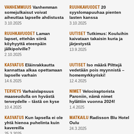
VANHEMMUUS
Vanhemman
RUUHKAVUODET
20
somejulkaisut voivat
syyslomapuuhaa pienten
aiheuttaa lapselle ahdistusta
lasten kanssa
3.10.2025
3.10.2025
RUUHKAVUODET
Laman
UUTISET
Tutkimus: Kouluihin
lapset, ettehän siirrä
kaivataan takaisin kuria ja
köyhyyttä eteenpäin
järjestystä
jälkipolville?
13.9.2025
2.10.2025
KASVATUS
Eläinrakkautta
UUTISET
Iso määrä Pilttejä
kannattaa alkaa opettamaan
vedetään pois myynnistä –
lapselle varhain
homemyrkkyriski!
14.6.2025
12.4.2025
TERVEYS
Varhaislapsuus
NIMET
Velociraptorista
maaseudulla on hyvästä
Paroniin, nämä nimet
terveydelle – tästä on kyse
hylättiin vuonna 2024!
10.4.2025
1.4.2025
KASVATUS
Kun lapsella ei ole
MATKAILU
Radisson Blu Hotel
yhtä hienoa puhelinta kuin
Oulu
kavereilla
24.3.2025
25.3.2025