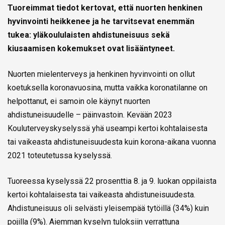
Tuoreimmat tiedot kertovat, että nuorten henkinen
hyvinvointi heikkenee ja he tarvitsevat enemmän
tukea: yläkoululaisten ahdistuneisuus sekä
kiusaamisen kokemukset ovat lisääntyneet.
Nuorten mielenterveys ja henkinen hyvinvointi on ollut
koetuksella koronavuosina, mutta vaikka koronatilanne on
helpottanut, ei samoin ole käynyt nuorten
ahdistuneisuudelle – päinvastoin. Kevään 2023
Kouluterveyskyselyssä yhä useampi kertoi kohtalaisesta
tai vaikeasta ahdistuneisuudesta kuin korona-aikana vuonna
2021 toteutetussa kyselyssä.
Tuoreessa kyselyssä 22 prosenttia 8. ja 9. luokan oppilaista
kertoi kohtalaisesta tai vaikeasta ahdistuneisuudesta.
Ahdistuneisuus oli selvästi yleisempää tytöillä (34%) kuin
pojilla (9%). Aiemman kyselyn tuloksiin verrattuna