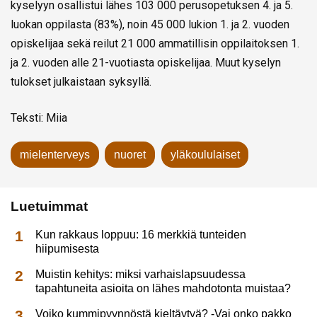
kyselyyn osallistui lähes 103 000 perusopetuksen 4. ja 5.
luokan oppilasta (83%), noin 45 000 lukion 1. ja 2. vuoden
opiskelijaa sekä reilut 21 000 ammatillisin oppilaitoksen 1.
ja 2. vuoden alle 21-vuotiasta opiskelijaa. Muut kyselyn
tulokset julkaistaan syksyllä.
Teksti: Miia
mielenterveys
nuoret
yläkoululaiset
Luetuimmat
Kun rakkaus loppuu: 16 merkkiä tunteiden
hiipumisesta
Muistin kehitys: miksi varhaislapsuudessa
tapahtuneita asioita on lähes mahdotonta muistaa?
Voiko kummipyynnöstä kieltäytyä? -Vai onko pakko