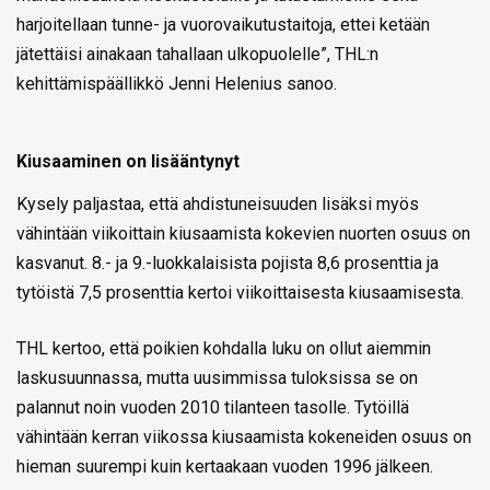
harjoitellaan tunne- ja vuorovaikutustaitoja, ettei ketään
jätettäisi ainakaan tahallaan ulkopuolelle”, THL:n
kehittämispäällikkö Jenni Helenius sanoo.
Kiusaaminen on lisääntynyt
Kysely paljastaa, että ahdistuneisuuden lisäksi myös
vähintään viikoittain kiusaamista kokevien nuorten osuus on
kasvanut. 8.- ja 9.-luokkalaisista pojista 8,6 prosenttia ja
tytöistä 7,5 prosenttia kertoi viikoittaisesta kiusaamisesta.
THL kertoo, että poikien kohdalla luku on ollut aiemmin
laskusuunnassa, mutta uusimmissa tuloksissa se on
palannut noin vuoden 2010 tilanteen tasolle. Tytöillä
vähintään kerran viikossa kiusaamista kokeneiden osuus on
hieman suurempi kuin kertaakaan vuoden 1996 jälkeen.