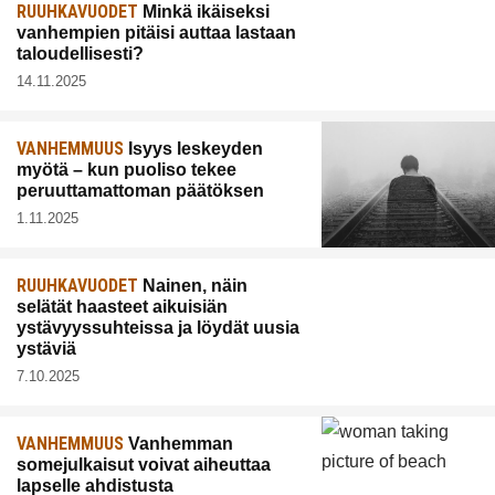
RUUHKAVUODET
Minkä ikäiseksi
vanhempien pitäisi auttaa lastaan
taloudellisesti?
14.11.2025
VANHEMMUUS
Isyys leskeyden
myötä – kun puoliso tekee
peruuttamattoman päätöksen
1.11.2025
RUUHKAVUODET
Nainen, näin
selätät haasteet aikuisiän
ystävyyssuhteissa ja löydät uusia
ystäviä
7.10.2025
VANHEMMUUS
Vanhemman
somejulkaisut voivat aiheuttaa
lapselle ahdistusta