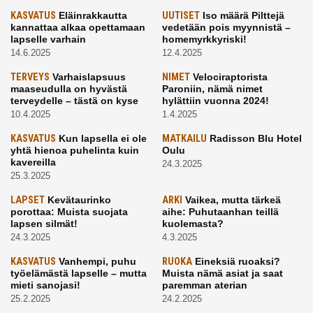
KASVATUS
Eläinrakkautta
UUTISET
Iso määrä Pilttejä
kannattaa alkaa opettamaan
vedetään pois myynnistä –
lapselle varhain
homemyrkkyriski!
14.6.2025
12.4.2025
TERVEYS
Varhaislapsuus
NIMET
Velociraptorista
maaseudulla on hyvästä
Paroniin, nämä nimet
terveydelle – tästä on kyse
hylättiin vuonna 2024!
10.4.2025
1.4.2025
KASVATUS
Kun lapsella ei ole
MATKAILU
Radisson Blu Hotel
yhtä hienoa puhelinta kuin
Oulu
kavereilla
24.3.2025
25.3.2025
LAPSET
Kevätaurinko
ARKI
Vaikea, mutta tärkeä
porottaa: Muista suojata
aihe: Puhutaanhan teillä
lapsen silmät!
kuolemasta?
24.3.2025
4.3.2025
KASVATUS
Vanhempi, puhu
RUOKA
Eineksiä ruoaksi?
työelämästä lapselle – mutta
Muista nämä asiat ja saat
mieti sanojasi!
paremman aterian
25.2.2025
24.2.2025