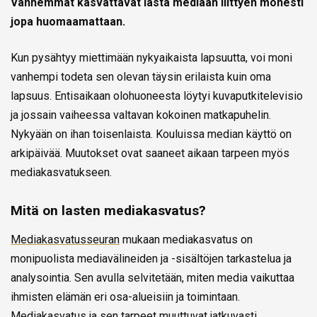
Vanhemmat kasvattavat lasta mediaan liittyen monesti
jopa huomaamattaan.
Kun pysähtyy miettimään nykyaikaista lapsuutta, voi moni
vanhempi todeta sen olevan täysin erilaista kuin oma
lapsuus. Entisaikaan olohuoneesta löytyi kuvaputkitelevisio
ja jossain vaiheessa valtavan kokoinen matkapuhelin.
Nykyään on ihan toisenlaista. Kouluissa median käyttö on
arkipäivää. Muutokset ovat saaneet aikaan tarpeen myös
mediakasvatukseen.
Mitä on lasten mediakasvatus?
Mediakasvatusseuran
mukaan mediakasvatus on
monipuolista mediavälineiden ja -sisältöjen tarkastelua ja
analysointia. Sen avulla selvitetään, miten media vaikuttaa
ihmisten elämän eri osa-alueisiin ja toimintaan.
Mediakasvatus ja sen tarpeet muuttuvat jatkuvasti