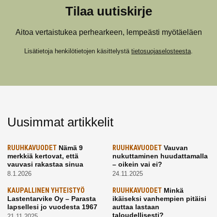
Tilaa uutiskirje
Aitoa vertaistukea perhearkeen, lempeästi myötäeläen
Lisätietoja henkilötietojen käsittelystä
tietosuojaselosteesta
.
Uusimmat artikkelit
RUUHKAVUODET
Nämä 9
RUUHKAVUODET
Vauvan
merkkiä kertovat, että
nukuttaminen huudattamalla
vauvasi rakastaa sinua
– oikein vai ei?
8.1.2026
24.11.2025
KAUPALLINEN YHTEISTYÖ
RUUHKAVUODET
Minkä
Lastentarvike Oy – Parasta
ikäiseksi vanhempien pitäisi
lapsellesi jo vuodesta 1967
auttaa lastaan
taloudellisesti?
21.11.2025