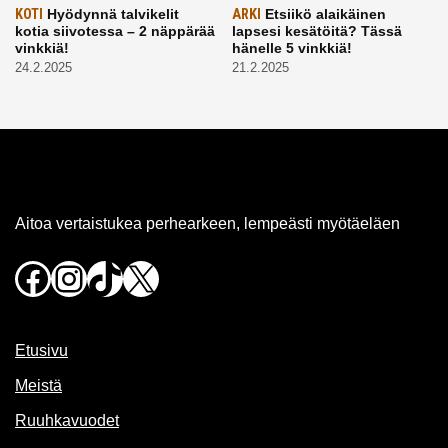
KOTI
Hyödynnä talvikelit
ARKI
Etsiikö alaikäinen
kotia siivotessa – 2 näppärää
lapsesi kesätöitä? Tässä
vinkkiä!
hänelle 5 vinkkiä!
24.2.2025
21.2.2025
Aitoa vertaistukea perhearkeen, lempeästi myötäeläen
Facebook
Instagram
TikTok
X
Etusivu
Meistä
Ruuhkavuodet