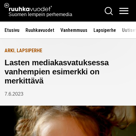
Siirry
Ruuhkavuodet.fi
Hae
Etusivulle
sisältöön
Vali
Suomen lempein perhemedia
Etusivu
Ruuhkavuodet
Vanhemmuus
Lapsiperhe
Uutise
ARKI
LAPSIPERHE
,
Lasten mediakasvatuksessa
vanhempien esimerkki on
merkittävä
7.6.2023