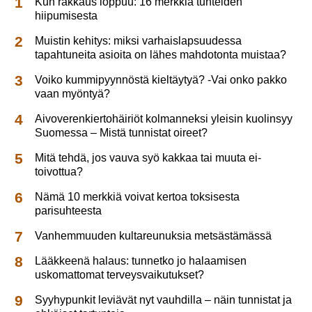
Kun rakkaus loppuu: 16 merkkiä tunteiden
hiipumisesta
Muistin kehitys: miksi varhaislapsuudessa
tapahtuneita asioita on lähes mahdotonta muistaa?
Voiko kummipyynnöstä kieltäytyä? -Vai onko pakko
vaan myöntyä?
Aivoverenkiertohäiriöt kolmanneksi yleisin kuolinsyy
Suomessa – Mistä tunnistat oireet?
Mitä tehdä, jos vauva syö kakkaa tai muuta ei-
toivottua?
Nämä 10 merkkiä voivat kertoa toksisesta
parisuhteesta
Vanhemmuuden kultareunuksia metsästämässä
Lääkkeenä halaus: tunnetko jo halaamisen
uskomattomat terveysvaikutukset?
Syyhypunkit leviävät nyt vauhdilla – näin tunnistat ja