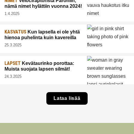
NIMET
Velociraptorista Paroniin,
nämä nimet hylättiin vuonna 2024!
1.4.2025
KASVATUS
Kun lapsella ei ole yhtä
hienoa puhelinta kuin kavereilla
25.3.2025
LAPSET
Kevätaurinko porottaa:
Muista suojata lapsen silmät!
24.3.2025
Lataa lisää