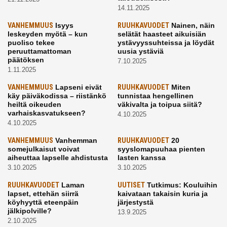
14.11.2025
VANHEMMUUS
Isyys
RUUHKAVUODET
Nainen, näin
leskeyden myötä – kun
selätät haasteet aikuisiän
puoliso tekee
ystävyyssuhteissa ja löydät
peruuttamattoman
uusia ystäviä
päätöksen
7.10.2025
1.11.2025
VANHEMMUUS
Lapseni eivät
RUUHKAVUODET
Miten
käy päiväkodissa – riistänkö
tunnistaa hengellinen
heiltä oikeuden
väkivalta ja toipua siitä?
varhaiskasvatukseen?
4.10.2025
4.10.2025
VANHEMMUUS
Vanhemman
RUUHKAVUODET
20
somejulkaisut voivat
syyslomapuuhaa pienten
aiheuttaa lapselle ahdistusta
lasten kanssa
3.10.2025
3.10.2025
RUUHKAVUODET
Laman
UUTISET
Tutkimus: Kouluihin
lapset, ettehän siirrä
kaivataan takaisin kuria ja
köyhyyttä eteenpäin
järjestystä
jälkipolville?
13.9.2025
2.10.2025