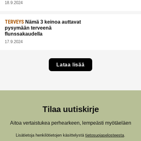
18.9.2024
TERVEYS
Nämä 3 keinoa auttavat
pysymään terveenä
flunssakaudella
17.9.2024
Lataa lisää
Tilaa uutiskirje
Aitoa vertaistukea perhearkeen, lempeästi myötäeläen
Lisätietoja henkilötietojen käsittelystä
tietosuojaselosteesta
.