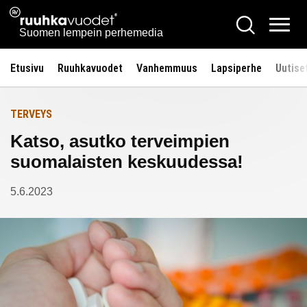
Siirry
Ruuhkavuodet.fi
Hae
Etusivulle
sisältöön
Vali
Suomen lempein perhemedia
Etusivu
Ruuhkavuodet
Vanhemmuus
Lapsiperhe
Uutise
TERVEYS
Katso, asutko terveimpien
suomalaisten keskuudessa!
5.6.2023