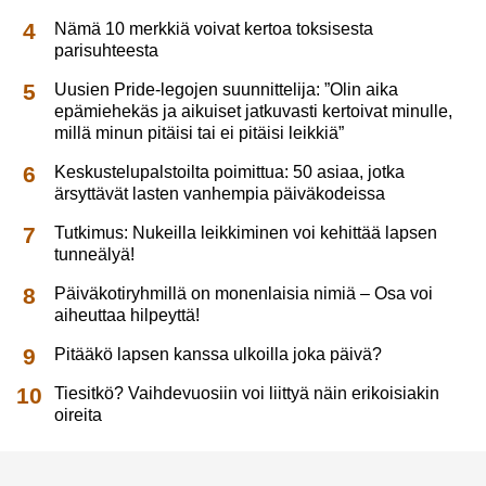
Nämä 10 merkkiä voivat kertoa toksisesta
parisuhteesta
Uusien Pride-legojen suunnittelija: ”Olin aika
epämiehekäs ja aikuiset jatkuvasti kertoivat minulle,
millä minun pitäisi tai ei pitäisi leikkiä”
Keskustelupalstoilta poimittua: 50 asiaa, jotka
ärsyttävät lasten vanhempia päiväkodeissa
Tutkimus: Nukeilla leikkiminen voi kehittää lapsen
tunneälyä!
Päiväkotiryhmillä on monenlaisia nimiä – Osa voi
aiheuttaa hilpeyttä!
Pitääkö lapsen kanssa ulkoilla joka päivä?
Tiesitkö? Vaihdevuosiin voi liittyä näin erikoisiakin
oireita