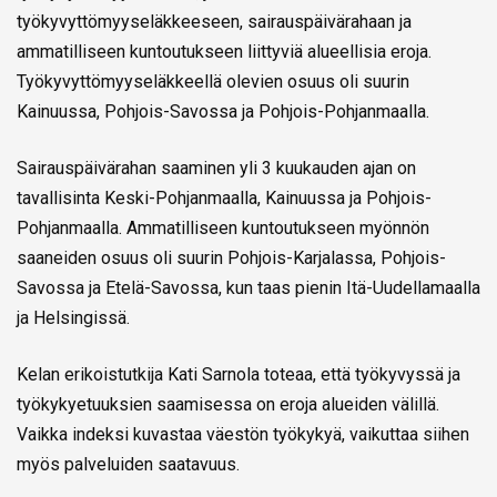
työkyvyttömyyseläkkeeseen, sairauspäivärahaan ja
ammatilliseen kuntoutukseen liittyviä alueellisia eroja.
Työkyvyttömyyseläkkeellä olevien osuus oli suurin
Kainuussa, Pohjois-Savossa ja Pohjois-Pohjanmaalla.
Sairauspäivärahan saaminen yli 3 kuukauden ajan on
tavallisinta Keski-Pohjanmaalla, Kainuussa ja Pohjois-
Pohjanmaalla. Ammatilliseen kuntoutukseen myönnön
saaneiden osuus oli suurin Pohjois-Karjalassa, Pohjois-
Savossa ja Etelä-Savossa, kun taas pienin Itä-Uudellamaalla
ja Helsingissä.
Kelan erikoistutkija Kati Sarnola toteaa, että työkyvyssä ja
työkykyetuuksien saamisessa on eroja alueiden välillä.
Vaikka indeksi kuvastaa väestön työkykyä, vaikuttaa siihen
myös palveluiden saatavuus.