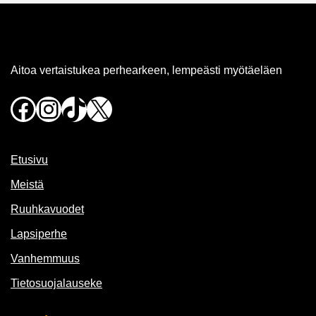
Aitoa vertaistukea perhearkeen, lempeästi myötäeläen
Facebook
Instagram
TikTok
X
Etusivu
Meistä
Ruuhkavuodet
Lapsiperhe
Vanhemmuus
Tietosuojalauseke