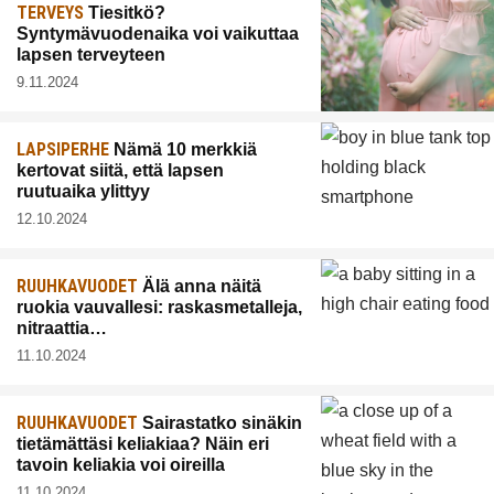
TERVEYS
Tiesitkö?
Syntymävuodenaika voi vaikuttaa
lapsen terveyteen
9.11.2024
LAPSIPERHE
Nämä 10 merkkiä
kertovat siitä, että lapsen
ruutuaika ylittyy
12.10.2024
RUUHKAVUODET
Älä anna näitä
ruokia vauvallesi: raskasmetalleja,
nitraattia…
11.10.2024
RUUHKAVUODET
Sairastatko sinäkin
tietämättäsi keliakiaa? Näin eri
tavoin keliakia voi oireilla
11.10.2024