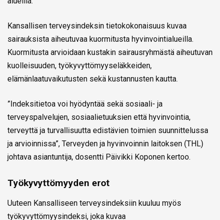
alueilla.
Kansallisen terveysindeksin tietokokonaisuus kuvaa
sairauksista aiheutuvaa kuormitusta hyvinvointialueilla.
Kuormitusta arvioidaan kustakin sairausryhmästä aiheutuvan
kuolleisuuden, työkyvyttömyyseläkkeiden,
elämänlaatuvaikutusten sekä kustannusten kautta.
”Indeksitietoa voi hyödyntää sekä sosiaali- ja
terveyspalvelujen, sosiaalietuuksien että hyvinvointia,
terveyttä ja turvallisuutta edistävien toimien suunnittelussa
ja arvioinnissa”, Terveyden ja hyvinvoinnin laitoksen (THL)
johtava asiantuntija, dosentti Päivikki Koponen kertoo.
Työkyvyttömyyden erot
Uuteen Kansalliseen terveysindeksiin kuuluu myös
työkyvyttömyysindeksi, joka kuvaa