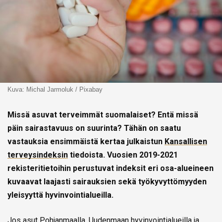
Kuva: Michal Jarmoluk / Pixabay
Missä asuvat terveimmät suomalaiset? Entä missä
päin sairastavuus on suurinta? Tähän on saatu
vastauksia ensimmäistä kertaa julkaistun
Kansallisen
terveysindeksin
tiedoista. Vuosien 2019-2021
rekisteritietoihin perustuvat indeksit eri osa-alueineen
kuvaavat laajasti sairauksien sekä työkyvyttömyyden
yleisyyttä hyvinvointialueilla.
Jos asut Pohjanmaalla, Uudenmaan hyvinvointialueilla ja