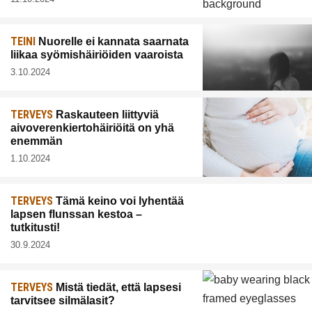
TEINI
Nuorelle ei kannata saarnata
liikaa syömishäiriöiden vaaroista
3.10.2024
TERVEYS
Raskauteen liittyviä
aivoverenkiertohäiriöitä on yhä
enemmän
1.10.2024
TERVEYS
Tämä keino voi lyhentää
lapsen flunssan kestoa –
tutkitusti!
30.9.2024
TERVEYS
Mistä tiedät, että lapsesi
tarvitsee silmälasit?