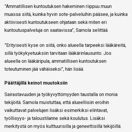
”Ammatillisen kuntoutuksen hakeminen riippuu muun
muassa siitä, kuinka hyvin sote-palveluihin pääsee, ja kuinka
aktiivisesti kuntoutukseen ohjataan sekä miten eri
kuntoutuspalveluja on saatavissa”, Sarnola selittää.
”Erityisesti kyse on siitä, onko alueella tarpeeksi lääkäreitä,
sillä työkykyetuuksiin tarvitaan lääkärinlausunto. Jos
alueella on lääkäripula, ammatillisen kuntoutuksen
toteutuminen jää vähäiseksi”, hän lisää.
Päättäjillä keinot muutoksiin
Sairastavuuden ja työkyvyttömyyden taustalla on monia
tekijöitä. Sarnola muistuttaa, että alueellisiin eroihin
vaikuttavat palvelujen lisäksi esimerkiksi elintavat,
työllisyys- ja taloustilanne sekä koulutus. Lisäksi
merkitystä on myös kulttuurisilla ja geneettisillä tekijöillä.