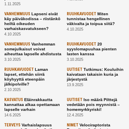
1.11.2025
VANHEMMUUS
Lapseni eivät
RUUHKAVUODET
Miten
käy päiväkodissa – riistänkö
tunnistaa hengellinen
heiltä oikeuden
väkivalta ja toipua siitä?
varhaiskasvatukseen?
4.10.2025
4.10.2025
VANHEMMUUS
Vanhemman
RUUHKAVUODET
20
somejulkaisut voivat
syyslomapuuhaa pienten
aiheuttaa lapselle ahdistusta
lasten kanssa
3.10.2025
3.10.2025
RUUHKAVUODET
Laman
UUTISET
Tutkimus: Kouluihin
lapset, ettehän siirrä
kaivataan takaisin kuria ja
köyhyyttä eteenpäin
järjestystä
jälkipolville?
13.9.2025
2.10.2025
KASVATUS
Eläinrakkautta
UUTISET
Iso määrä Pilttejä
kannattaa alkaa opettamaan
vedetään pois myynnistä –
lapselle varhain
homemyrkkyriski!
14.6.2025
12.4.2025
TERVEYS
Varhaislapsuus
NIMET
Velociraptorista