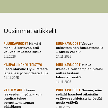
Uusimmat artikkelit
RUUHKAVUODET
Nämä 9
RUUHKAVUODET
Vauvan
merkkiä kertovat, että
nukuttaminen huudattamalla
vauvasi rakastaa sinua
– oikein vai ei?
8.1.2026
24.11.2025
KAUPALLINEN YHTEISTYÖ
RUUHKAVUODET
Minkä
Lastentarvike Oy – Parasta
ikäiseksi vanhempien pitäisi
lapsellesi jo vuodesta 1967
auttaa lastaan
taloudellisesti?
21.11.2025
14.11.2025
VANHEMMUUS
Isyys
RUUHKAVUODET
Nainen, näin
leskeyden myötä – kun
selätät haasteet aikuisiän
puoliso tekee
ystävyyssuhteissa ja löydät
peruuttamattoman
uusia ystäviä
päätöksen
7.10.2025