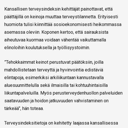
Kansallisen terveysindeksin kehittäjät painottavat, että
päättäjillä on keinoja muuttaa terveystilannetta. Erityisesti
huomiota tulisi kiinnittää sosioekonomisesti heikommassa
asemassa oleviin. Koponen kertoo, että sairauksista
aiheutuvaa kuormaa voidaan vähentää vaikuttamalla
elinoloihin koulutuksella ja työllisyystoimin.
”Tehokkaimmat keinot perustuvat päätöksiin, joilla
mahdollistetaan terveyttä ja hyvinvointia edistäviä
elintapoja, esimerkiksi arkiliikuntaan kannustavalla
aluesuunnittelulla sekä ilmaisilla tai kohtuuhintaisilla
liikuntapalveluilla. Myös perusterveydenhuollon palveluiden
saatavuuden ja hoidon jatkuvuuden vahvistaminen on
tärkeää”, hän toteaa.
Terveysindeksitietoja on kehitetty laajassa kansallisessa