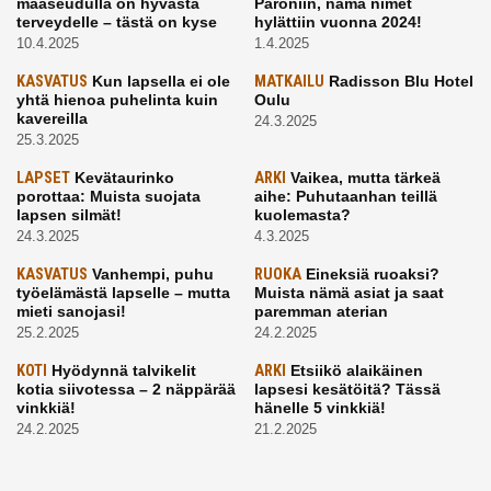
maaseudulla on hyvästä
Paroniin, nämä nimet
terveydelle – tästä on kyse
hylättiin vuonna 2024!
10.4.2025
1.4.2025
KASVATUS
Kun lapsella ei ole
MATKAILU
Radisson Blu Hotel
yhtä hienoa puhelinta kuin
Oulu
kavereilla
24.3.2025
25.3.2025
LAPSET
Kevätaurinko
ARKI
Vaikea, mutta tärkeä
porottaa: Muista suojata
aihe: Puhutaanhan teillä
lapsen silmät!
kuolemasta?
24.3.2025
4.3.2025
KASVATUS
Vanhempi, puhu
RUOKA
Eineksiä ruoaksi?
työelämästä lapselle – mutta
Muista nämä asiat ja saat
mieti sanojasi!
paremman aterian
25.2.2025
24.2.2025
KOTI
Hyödynnä talvikelit
ARKI
Etsiikö alaikäinen
kotia siivotessa – 2 näppärää
lapsesi kesätöitä? Tässä
vinkkiä!
hänelle 5 vinkkiä!
24.2.2025
21.2.2025