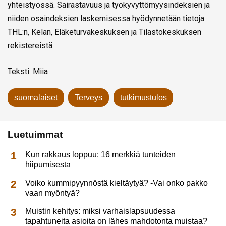
yhteistyössä. Sairastavuus ja työkyvyttömyysindeksien ja
niiden osaindeksien laskemisessa hyödynnetään tietoja
THL:n, Kelan, Eläketurvakeskuksen ja Tilastokeskuksen
rekistereistä.
Teksti: Miia
suomalaiset
Terveys
tutkimustulos
Luetuimmat
Kun rakkaus loppuu: 16 merkkiä tunteiden
hiipumisesta
Voiko kummipyynnöstä kieltäytyä? -Vai onko pakko
vaan myöntyä?
Muistin kehitys: miksi varhaislapsuudessa
tapahtuneita asioita on lähes mahdotonta muistaa?