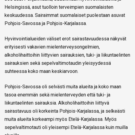
Helsingissä, asut tuolloin terveimpien suomalaisten
keskuudessa. Sairaimmat suomalaiset puolestaan asuvat
Pohjois-Savossa ja Pohjois-Karjalassa.
Hyvinvointialueiden väliset erot sairastavuudessa näkyvät
erityisesti vakavien mielenterveysongelmien,
alkoholihaittoihin liittyvien sairauksien, tuki- ja liikuntaelinten
sairauksien sekä sepelvaltimotaudin yleisyydessä
suhteessa koko maan keskiarvoon.
Pohjois-Savossa oli selvästi muita alueita ja koko maan
tasoa enemmän sekä mielenterveyden että tuki- ja
liikuntaelinten sairauksia. Alkoholihaittoihin liittyvä
sairastavuus oli korkeinta Pohjois-Karjalassa, ja selkeästi
muita alueita korkeampi myös Etelä-Karjalassa. Myös
sepelvaltimotauti oli yleisempi Etelä-Karjalassa kuin muilla