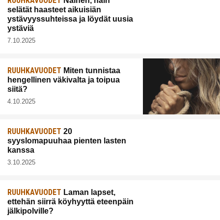
RUUHKAVUODET
Nainen, näin
selätät haasteet aikuisiän
ystävyyssuhteissa ja löydät uusia
ystäviä
7.10.2025
RUUHKAVUODET
Miten tunnistaa
hengellinen väkivalta ja toipua
siitä?
4.10.2025
RUUHKAVUODET
20
syyslomapuuhaa pienten lasten
kanssa
3.10.2025
RUUHKAVUODET
Laman lapset,
ettehän siirrä köyhyyttä eteenpäin
jälkipolville?