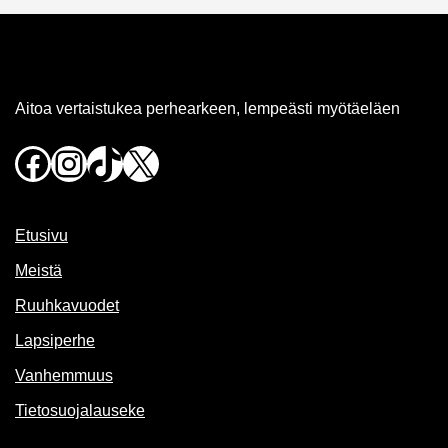
Aitoa vertaistukea perhearkeen, lempeästi myötäeläen
Facebook
Instagram
TikTok
X
Etusivu
Meistä
Ruuhkavuodet
Lapsiperhe
Vanhemmuus
Tietosuojalauseke