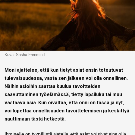
Kuva: Sasha Freemind
Moni ajattelee, että kun tietyt asiat ensin toteutuvat
tulevaisuudessa, vasta sen jälkeen voi olla onnellinen.
Näihin asioihin saattaa kuulua tavoitteiden
saavuttaminen työelämässä, tietty lapsiluku tai muu
vastaava asia. Kun oivaltaa, että onni on tässä ja nyt,
voi lopettaa onnellisuuden tavoittelemisen ja keskittyä
nauttimaan tästä hetkestä.
Ihmiselle on tyypillistä ajatella, että asiat voisivat aina olla