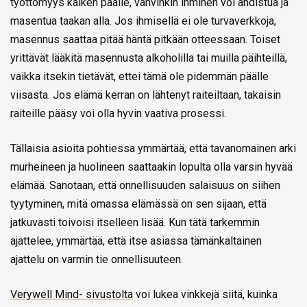
työttömyys kaiken päälle, vahvinkin ihminen voi ahdistua ja
masentua taakan alla. Jos ihmisellä ei ole turvaverkkoja,
masennus saattaa pitää häntä pitkään otteessaan. Toiset
yrittävät lääkitä masennusta alkoholilla tai muilla päihteillä,
vaikka itsekin tietävät, ettei tämä ole pidemmän päälle
viisasta. Jos elämä kerran on lähtenyt raiteiltaan, takaisin
raiteille pääsy voi olla hyvin vaativa prosessi.
Tällaisia asioita pohtiessa ymmärtää, että tavanomainen arki
murheineen ja huolineen saattaakin lopulta olla varsin hyvää
elämää. Sanotaan, että onnellisuuden salaisuus on siihen
tyytyminen, mitä omassa elämässä on sen sijaan, että
jatkuvasti toivoisi itselleen lisää. Kun tätä tarkemmin
ajattelee, ymmärtää, että itse asiassa tämänkaltainen
ajattelu on varmin tie onnellisuuteen.
Verywell Mind- sivustolta
voi lukea vinkkejä siitä, kuinka