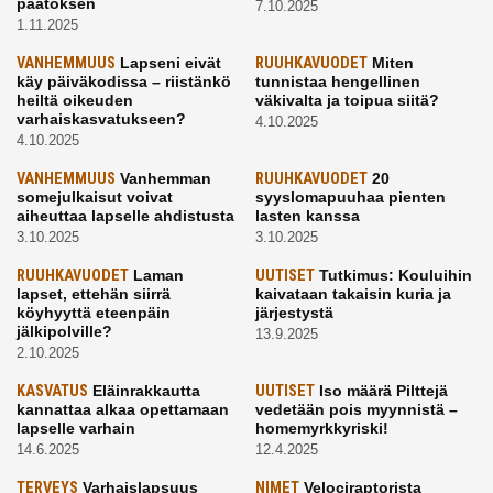
päätöksen
7.10.2025
1.11.2025
VANHEMMUUS
Lapseni eivät
RUUHKAVUODET
Miten
käy päiväkodissa – riistänkö
tunnistaa hengellinen
heiltä oikeuden
väkivalta ja toipua siitä?
varhaiskasvatukseen?
4.10.2025
4.10.2025
VANHEMMUUS
Vanhemman
RUUHKAVUODET
20
somejulkaisut voivat
syyslomapuuhaa pienten
aiheuttaa lapselle ahdistusta
lasten kanssa
3.10.2025
3.10.2025
RUUHKAVUODET
Laman
UUTISET
Tutkimus: Kouluihin
lapset, ettehän siirrä
kaivataan takaisin kuria ja
köyhyyttä eteenpäin
järjestystä
jälkipolville?
13.9.2025
2.10.2025
KASVATUS
Eläinrakkautta
UUTISET
Iso määrä Pilttejä
kannattaa alkaa opettamaan
vedetään pois myynnistä –
lapselle varhain
homemyrkkyriski!
14.6.2025
12.4.2025
TERVEYS
Varhaislapsuus
NIMET
Velociraptorista