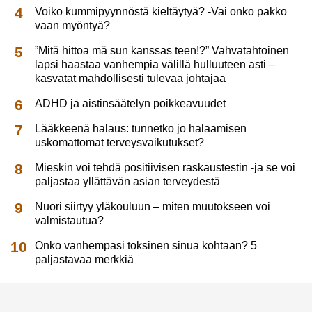
Voiko kummipyynnöstä kieltäytyä? -Vai onko pakko
vaan myöntyä?
”Mitä hittoa mä sun kanssas teen!?” Vahvatahtoinen
lapsi haastaa vanhempia välillä hulluuteen asti –
kasvatat mahdollisesti tulevaa johtajaa
ADHD ja aistinsäätelyn poikkeavuudet
Lääkkeenä halaus: tunnetko jo halaamisen
uskomattomat terveysvaikutukset?
Mieskin voi tehdä positiivisen raskaustestin -ja se voi
paljastaa yllättävän asian terveydestä
Nuori siirtyy yläkouluun – miten muutokseen voi
valmistautua?
Onko vanhempasi toksinen sinua kohtaan? 5
paljastavaa merkkiä