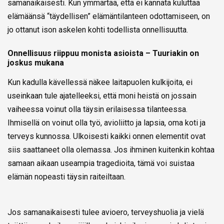
samanaikaisesti. Kun ymmärtää, että ei kannata kuluttaa
elämäänsä “täydellisen” elämäntilanteen odottamiseen, on
jo ottanut ison askelen kohti todellista onnellisuutta.
Onnellisuus riippuu monista asioista – Tuuriakin on
joskus mukana
Kun kadulla kävellessä näkee laitapuolen kulkijoita, ei
useinkaan tule ajatelleeksi, että moni heistä on jossain
vaiheessa voinut olla täysin erilaisessa tilanteessa.
Ihmisellä on voinut olla työ, avioliitto ja lapsia, oma koti ja
terveys kunnossa. Ulkoisesti kaikki onnen elementit ovat
siis saattaneet olla olemassa. Jos ihminen kuitenkin kohtaa
samaan aikaan useampia tragedioita, tämä voi suistaa
elämän nopeasti täysin raiteiltaan.
Jos samanaikaisesti tulee avioero, terveyshuolia ja vielä