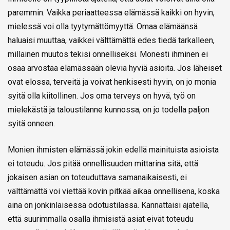
paremmin. Vaikka periaatteessa elämässä kaikki on hyvin,
mielessä voi olla tyytymättömyyttä. Omaa elämäänsä
haluaisi muuttaa, vaikkei välttämättä edes tiedä tarkalleen,
millainen muutos tekisi onnelliseksi. Monesti ihminen ei
osaa arvostaa elämässään olevia hyviä asioita. Jos läheiset
ovat elossa, terveitä ja voivat henkisesti hyvin, on jo monia
syitä olla kiitollinen. Jos oma terveys on hyvä, työ on
mielekästä ja taloustilanne kunnossa, on jo todella paljon
syitä onneen.
Monien ihmisten elämässä jokin edellä mainituista asioista
ei toteudu. Jos pitää onnellisuuden mittarina sitä, että
jokaisen asian on toteuduttava samanaikaisesti, ei
välttämättä voi viettää kovin pitkää aikaa onnellisena, koska
aina on jonkinlaisessa odotustilassa. Kannattaisi ajatella,
että suurimmalla osalla ihmisistä asiat eivät toteudu