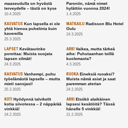
maaseudulla on hyvästä
Paroniin, nämä nimet
terveydelle – tästä on kyse
hylättiin vuonna 2024!
10.4.2025
1.4.2025
KASVATUS
Kun lapsella ei ole
MATKAILU
Radisson Blu Hotel
yhtä hienoa puhelinta kuin
Oulu
kavereilla
24.3.2025
25.3.2025
LAPSET
Kevätaurinko
ARKI
Vaikea, mutta tärkeä
porottaa: Muista suojata
aihe: Puhutaanhan teillä
lapsen silmät!
kuolemasta?
24.3.2025
4.3.2025
KASVATUS
Vanhempi, puhu
RUOKA
Eineksiä ruoaksi?
työelämästä lapselle – mutta
Muista nämä asiat ja saat
mieti sanojasi!
paremman aterian
25.2.2025
24.2.2025
KOTI
Hyödynnä talvikelit
ARKI
Etsiikö alaikäinen
kotia siivotessa – 2 näppärää
lapsesi kesätöitä? Tässä
vinkkiä!
hänelle 5 vinkkiä!
24.2.2025
21.2.2025