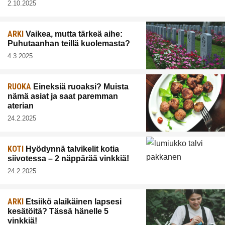
2.10.2025
ARKI
Vaikea, mutta tärkeä aihe:
Puhutaanhan teillä kuolemasta?
4.3.2025
RUOKA
Eineksiä ruoaksi? Muista
nämä asiat ja saat paremman
aterian
24.2.2025
KOTI
Hyödynnä talvikelit kotia
siivotessa – 2 näppärää vinkkiä!
24.2.2025
ARKI
Etsiikö alaikäinen lapsesi
kesätöitä? Tässä hänelle 5
vinkkiä!