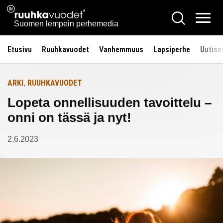
Siirry
Ruuhkavuodet.fi
Hae
Etusivulle
sisältöön
Vali
Suomen lempein perhemedia
Etusivu
Ruuhkavuodet
Vanhemmuus
Lapsiperhe
Uutise
ARKI
RUUHKAVUODET
,
Lopeta onnellisuuden tavoittelu –
onni on tässä ja nyt!
2.6.2023