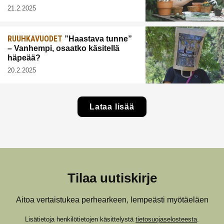
21.2.2025
RUUHKAVUODET
”Haastava tunne”
– Vanhempi, osaatko käsitellä
häpeää?
20.2.2025
Lataa lisää
Tilaa uutiskirje
Aitoa vertaistukea perhearkeen, lempeästi myötäeläen
Lisätietoja henkilötietojen käsittelystä
tietosuojaselosteesta
.