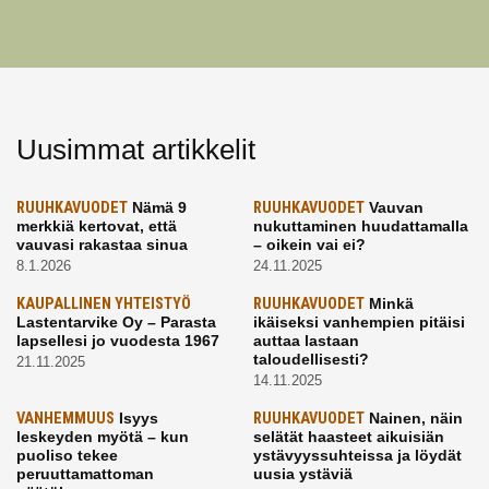
Uusimmat artikkelit
RUUHKAVUODET
Nämä 9
RUUHKAVUODET
Vauvan
merkkiä kertovat, että
nukuttaminen huudattamalla
vauvasi rakastaa sinua
– oikein vai ei?
8.1.2026
24.11.2025
KAUPALLINEN YHTEISTYÖ
RUUHKAVUODET
Minkä
Lastentarvike Oy – Parasta
ikäiseksi vanhempien pitäisi
lapsellesi jo vuodesta 1967
auttaa lastaan
taloudellisesti?
21.11.2025
14.11.2025
VANHEMMUUS
Isyys
RUUHKAVUODET
Nainen, näin
leskeyden myötä – kun
selätät haasteet aikuisiän
puoliso tekee
ystävyyssuhteissa ja löydät
peruuttamattoman
uusia ystäviä