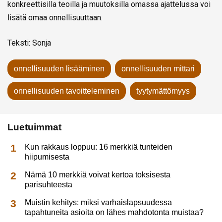
konkreettisilla teoilla ja muutoksilla omassa ajattelussa voi
lisätä omaa onnellisuuttaan.
Teksti: Sonja
onnellisuuden lisääminen
onnellisuuden mittari
onnellisuuden tavoitteleminen
tyytymättömyys
Luetuimmat
Kun rakkaus loppuu: 16 merkkiä tunteiden
hiipumisesta
Nämä 10 merkkiä voivat kertoa toksisesta
parisuhteesta
Muistin kehitys: miksi varhaislapsuudessa
tapahtuneita asioita on lähes mahdotonta muistaa?